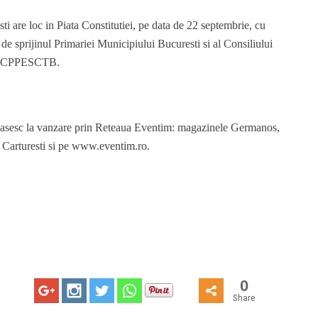
i are loc in Pia
t
a Constitu
t
iei, pe data de 22 septembrie, cu
e sprijinul Primariei Municipiului Bucuresti si al Consiliului
 si CPPESCTB.
 gasesc la vanzare prin Reteaua Eventim: magazinele Germanos,
 Carturesti si pe www.eventim.ro.
0
Share