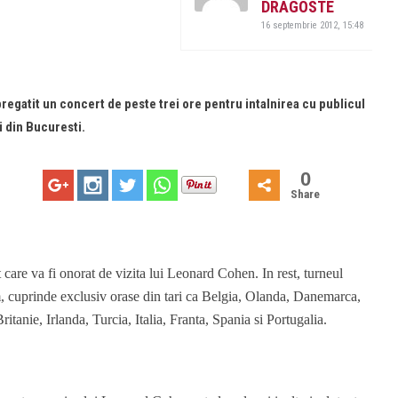
DRAGOSTE
16 septembrie 2012, 15:48
egatit un concert de peste trei ore pentru intalnirea cu publicul
i din Bucuresti.
0
Share
care va fi onorat de vizita lui Leonard Cohen. In rest, turneul
 cuprinde exclusiv orase din tari ca Belgia, Olanda, Danemarca,
tanie, Irlanda, Turcia, Italia, Fran
t
a, Spania si Portugalia.