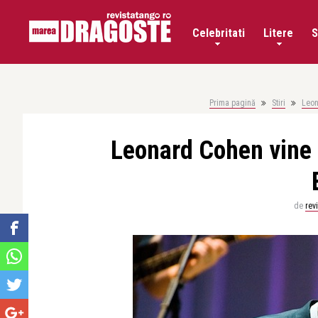
Celebritati
Litere
S
Prima pagină
Stiri
Leon
Leonard Cohen vine c
de
rev