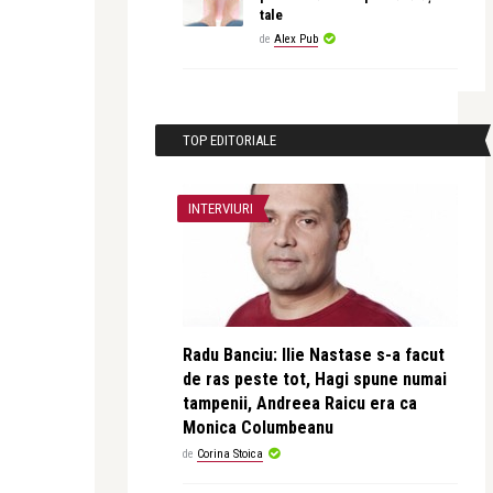
tale
de
Alex Pub
TOP EDITORIALE
INTERVIURI
Radu Banciu: Ilie Nastase s-a facut
de ras peste tot, Hagi spune numai
tampenii, Andreea Raicu era ca
Monica Columbeanu
de
Corina Stoica