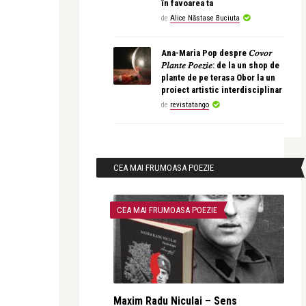
în favoarea ta
de
Alice Năstase Buciuta
Ana-Maria Pop despre 𝐶𝑜𝑣𝑜𝑟
𝑃𝑙𝑎𝑛𝑡𝑒 𝑃𝑜𝑒𝑧𝑖𝑒: de la un shop de
plante de pe terasa Obor la un
proiect artistic interdisciplinar
de
revistatango
CEA MAI FRUMOASA POEZIE
CEA MAI FRUMOASA POEZIE
Maxim Radu Niculai – Sens