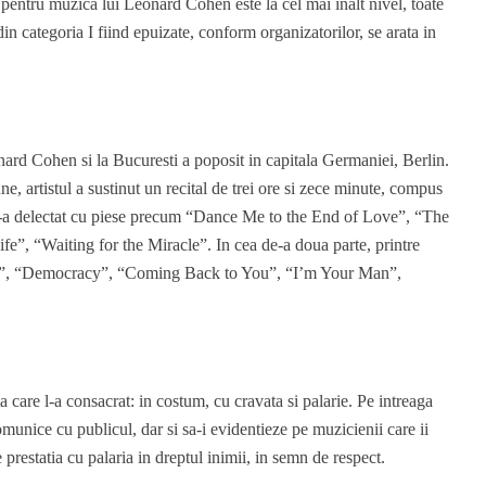
 pentru muzica lui Leonard Cohen este la cel mai inalt nivel, toate
in categoria I fiind epuizate, conform organizatorilor, se arata in
nard Cohen si la Bucuresti a poposit in capitala Germaniei, Berlin.
e, artistul a sustinut un recital de trei ore si zece minute, compus
z s-a delectat cu piese precum “Dance Me to the End of Love”, “The
”, “Waiting for the Miracle”. In cea de-a doua parte, printre
e”, “Democracy”, “Coming Back to You”, “I’m Your Man”,
 care l-a consacrat: in costum, cu cravata si palarie. Pe intreaga
comunice cu publicul, dar si sa-i evidentieze pe muzicienii care ii
restatia cu palaria in dreptul inimii, in semn de respect.