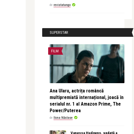
de
revistatango
SUPERSTAR
FILM
Ana Ularu, actrița româncă
multipremiată internațional, joacă în
serialul nr. 1 al Amazon Prime, The
Power/Puterea
de
Ilona Năstase
Vanessa Hudgens, vedetă a