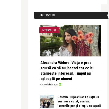
INTERVIURI
INTERVIURI
Alexandra Văduva: Viața e prea
scurtă ca să nu încerci tot ce îți
stârnește interesul. Timpul nu
așteaptă pe nimeni
de
revistatango
Cosmin Filipaș: Când susții un
business curat, asumat,
lucrurile pur și simplu se așază