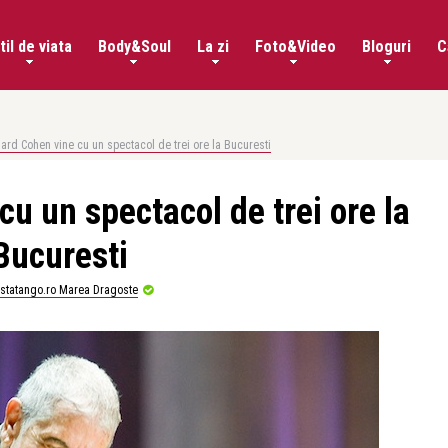
til de viata
Body&Soul
La zi
Foto&Video
Bloguri
C
ard Cohen vine cu un spectacol de trei ore la Bucuresti
u un spectacol de trei ore la
Bucuresti
istatango.ro Marea Dragoste