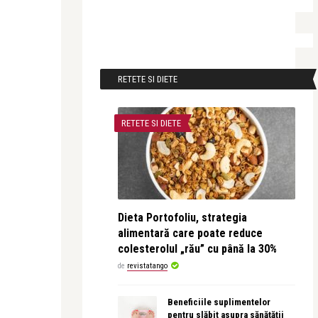
RETETE SI DIETE
RETETE SI DIETE
Dieta Portofoliu, strategia
alimentară care poate reduce
colesterolul „rău” cu până la 30%
de
revistatango
Beneficiile suplimentelor
pentru slăbit asupra sănătății