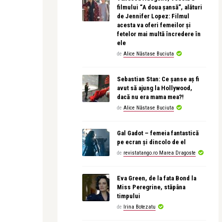
filmului “A doua șansă”, alături
de Jennifer Lopez: Filmul
acesta va oferi femeilor și
fetelor mai multă încredere în
ele
de
Alice Năstase Buciuta
Sebastian Stan: Ce șanse aș fi
avut să ajung la Hollywood,
dacă nu era mama mea?!
de
Alice Năstase Buciuta
Gal Gadot – femeia fantastică
pe ecran și dincolo de el
de
revistatango.ro Marea Dragoste
Eva Green, de la fata Bond la
Miss Peregrine, stăpâna
timpului
de
Irina Botezatu