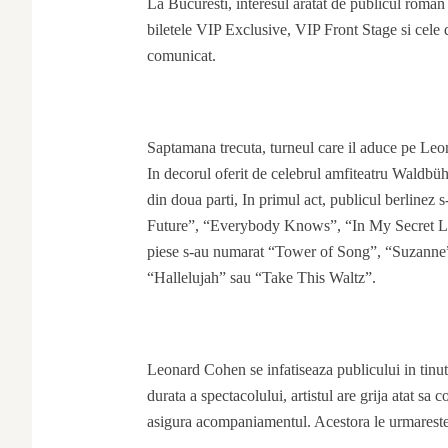
La Bucuresti, interesul aratat de publicul roman
biletele VIP Exclusive, VIP Front Stage si cele d
comunicat.
Saptamana trecuta, turneul care il aduce pe Leo
In decorul oferit de celebrul amfiteatru Waldbühn
din doua parti, In primul act, publicul berline
Future”, “Everybody Knows”, “In My Secret Life
piese s-au numarat “Tower of Song”, “Suzann
“Hallelujah” sau “Take This Waltz”.
Leonard Cohen se infatiseaza publicului in tinuta
durata a spectacolului, artistul are grija atat sa 
asigura acompaniamentul. Acestora le urmareste p