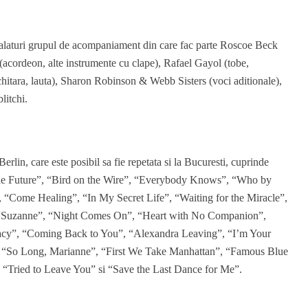
alaturi grupul de acompaniament din care fac parte Roscoe Beck
 (acordeon, alte instrumente cu clape), Rafael Gayol (tobe,
(chitara, lauta), Sharon Robinson & Webb Sisters (voci adi
t
ionale),
litchi.
rlin, care este posibil sa fie repetata si la Bucuresti, cuprinde
he Future”, “Bird on the Wire”, “Everybody Knows”, “Who by
 “Come Healing”, “In My Secret Life”, “Waiting for the Miracle”,
Suzanne”, “Night Comes On”, “Heart with No Companion”,
acy”, “Coming Back to You”, “Alexandra Leaving”, “I’m Your
s: “So Long, Marianne”, “First We Take Manhattan”, “Famous Blue
, “Tried to Leave You” si “Save the Last Dance for Me”.