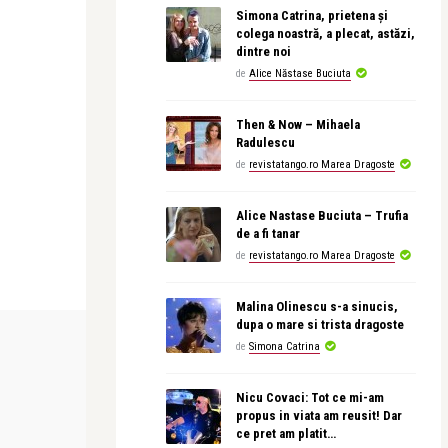
Simona Catrina, prietena și
colega noastră, a plecat, astăzi,
dintre noi
de
Alice Năstase Buciuta
Then & Now – Mihaela
Radulescu
de
revistatango.ro Marea Dragoste
Alice Nastase Buciuta – Trufia
de a fi tanar
de
revistatango.ro Marea Dragoste
Malina Olinescu s-a sinucis,
dupa o mare si trista dragoste
INTERVIURI
CONCERTE & SP
de
Simona Catrina
Nicu Covaci: Tot ce mi-am
Alice Năstase Buciuta
Alice Năstase B
propus in viata am reusit! Dar
 Michael
Paulo Ferreira: O voce nu este doar un
Alexandra Dă
ce pret am platit…
sunet, este un co ...
am scris o pa