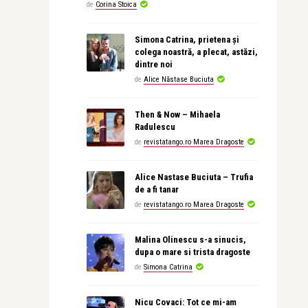
de
Corina Stoica
Simona Catrina, prietena și
colega noastră, a plecat, astăzi,
dintre noi
de
Alice Năstase Buciuta
Then & Now – Mihaela
Radulescu
de
revistatango.ro Marea Dragoste
Alice Nastase Buciuta – Trufia
de a fi tanar
de
revistatango.ro Marea Dragoste
Malina Olinescu s-a sinucis,
dupa o mare si trista dragoste
de
Simona Catrina
Nicu Covaci: Tot ce mi-am