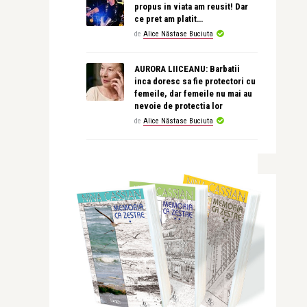
propus in viata am reusit! Dar
ce pret am platit…
de
Alice Năstase Buciuta
AURORA LIICEANU: Barbatii
inca doresc sa fie protectori cu
femeile, dar femeile nu mai au
nevoie de protectia lor
de
Alice Năstase Buciuta