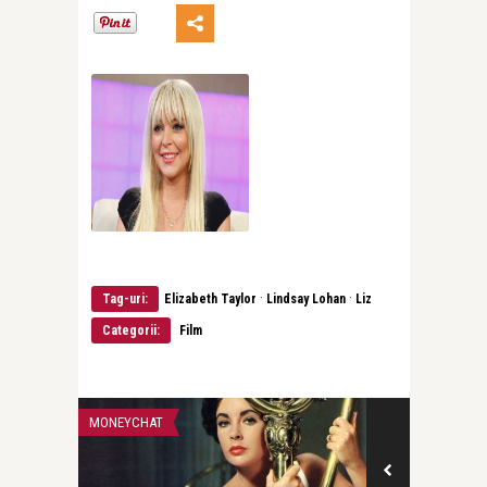
·
·
Tag-uri:
Elizabeth Taylor
Lindsay Lohan
Liz
Categorii:
Film
MONEYCHAT
SUPERSTAR