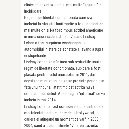
clinici de dezintoxicare si mai multe “sejururi” in
inchisoare.
Regimul de libertate conditionata care s-a
incheiat la sfarsitul lunii martie a fost incalcat de
mai multe ori si i-a fost impus actritei americane
in urma unui incident din 2007, cand Lindsay
Lohan a fost surprinsa conducandu-si
automobilul in stare de ebrietate si avand asupra
ei stupefiante.
Lindsay Lohan se afla inca sub restrictiile unui alt
regim de libertate conditionata, sub care a fost
plasata pentru furtul unui colier, in 2011, dar
acest regim nu o obliga sa se prezinte periodic in
fata unui tribunal, atat timp cat actrita nu va
comite niciun delict. Acest regim “informal” se va
incheia in mai 2014.
Lindsay Lohan a fost considerata una dintre cele
mai talentate actrite tinere de la Hollywood,
cariera ei atingand un moment de varf in 2003 –
2004, cand a jucat in filmele “Vinerea traznita/