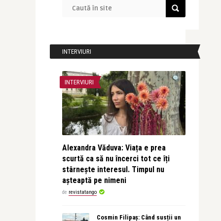
INTERVIURI
INTERVIURI
Alexandra Văduva: Viața e prea
scurtă ca să nu încerci tot ce îți
stârnește interesul. Timpul nu
așteaptă pe nimeni
de
revistatango
Cosmin Filipaș: Când susții un