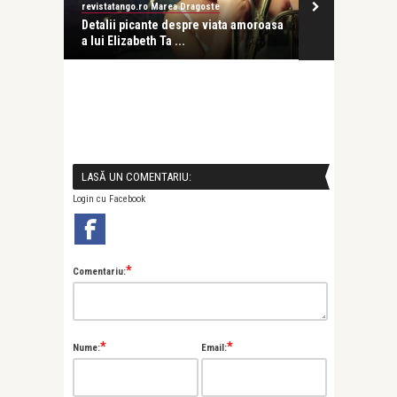
revistatango.ro Marea Dragoste
Alina Grozea
ma ei
Detalii picante despre viata amoroasa
ELIZABETH TA
a lui Elizabeth Ta ...
violet
LASĂ UN COMENTARIU:
Login cu Facebook
*
Comentariu:
*
*
Nume:
Email: