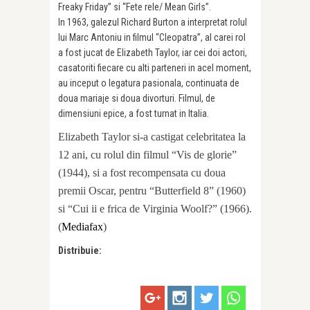
Freaky Friday” si “Fete rele/ Mean Girls”.
In 1963, galezul Richard Burton a interpretat rolul
lui Marc Antoniu in filmul “Cleopatra”, al carei rol
a fost jucat de Elizabeth Taylor, iar cei doi actori,
casatoriti fiecare cu alti parteneri in acel moment,
au inceput o legatura pasionala, continuata de
doua mariaje si doua divorturi. Filmul, de
dimensiuni epice, a fost turnat in Italia.
Elizabeth Taylor si-a castigat celebritatea la
12 ani, cu rolul din filmul “Vis de glorie”
(1944), si a fost recompensata cu doua
premii Oscar, pentru “Butterfield 8” (1960)
si “Cui ii e frica de Virginia Woolf?” (1966).
(
Mediafax
)
Distribuie: