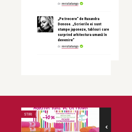
de
revistatango
„Pe:trecere” de Ruxandra
Donose. „Scrierile ei sunt
stampe japoneze, tablouri care
surprind arhitectura umană în
devenire”
de
revistatango
STIRI
LIFE