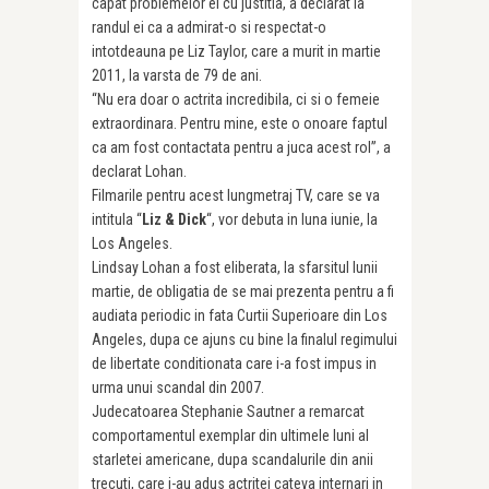
capat problemelor ei cu justitia, a declarat la
randul ei ca a admirat-o si respectat-o
intotdeauna pe Liz Taylor, care a murit in martie
2011, la varsta de 79 de ani.
“Nu era doar o actrita incredibila, ci si o femeie
extraordinara. Pentru mine, este o onoare faptul
ca am fost contactata pentru a juca acest rol”, a
declarat Lohan.
Filmarile pentru acest lungmetraj TV, care se va
intitula “
Liz & Dick
“, vor debuta in luna iunie, la
Los Angeles.
Lindsay Lohan a fost eliberata, la sfarsitul lunii
martie, de obligatia de se mai prezenta pentru a fi
audiata periodic in fata Curtii Superioare din Los
Angeles, dupa ce ajuns cu bine la finalul regimului
de libertate conditionata care i-a fost impus in
urma unui scandal din 2007.
Judecatoarea Stephanie Sautner a remarcat
comportamentul exemplar din ultimele luni al
starletei americane, dupa scandalurile din anii
trecuti, care i-au adus actritei cateva internari in