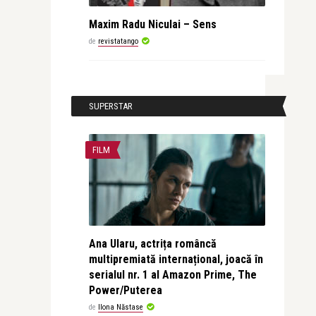
Maxim Radu Niculai – Sens
de
revistatango
SUPERSTAR
FILM
Ana Ularu, actrița româncă
multipremiată internațional, joacă în
serialul nr. 1 al Amazon Prime, The
Power/Puterea
de
Ilona Năstase