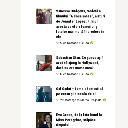
Vanessa Hudgens, vedetă a
filmului “A doua șansă”, alături
de Jennifer Lopez: Filmul
acesta va oferi femeilor și
fetelor mai multă încredere în
ele
de
Alice Năstase Buciuta
Sebastian Stan: Ce șanse aș fi
avut să ajung la Hollywood,
dacă nu era mama mea?!
de
Alice Năstase Buciuta
Gal Gadot – femeia fantastică
pe ecran și dincolo de el
de
revistatango.ro Marea Dragoste
Eva Green, de la fata Bond la
Miss Peregrine, stăpâna
timpului