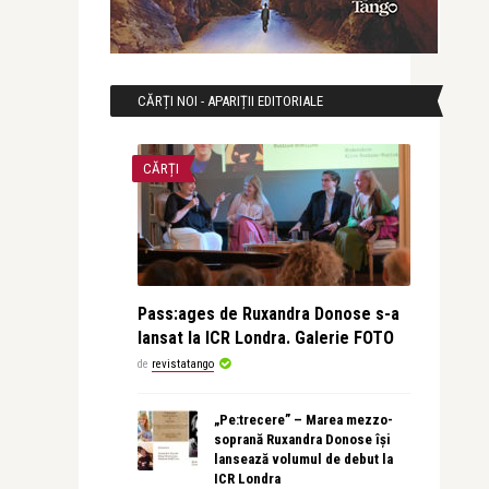
CĂRȚI NOI - APARIȚII EDITORIALE
CĂRȚI
Pass:ages de Ruxandra Donose s-a
lansat la ICR Londra. Galerie FOTO
de
revistatango
„Pe:trecere” – Marea mezzo-
soprană Ruxandra Donose își
lansează volumul de debut la
ICR Londra