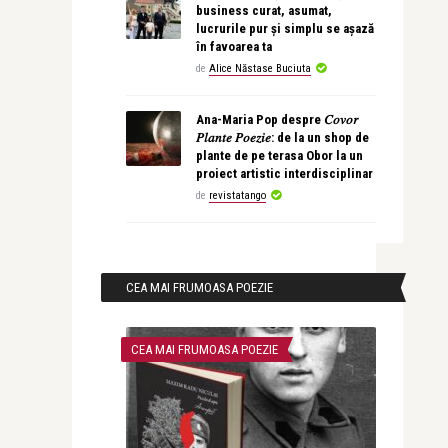
business curat, asumat,
lucrurile pur și simplu se așază
în favoarea ta
de
Alice Năstase Buciuta
Ana-Maria Pop despre 𝐶𝑜𝑣𝑜𝑟
𝑃𝑙𝑎𝑛𝑡𝑒 𝑃𝑜𝑒𝑧𝑖𝑒: de la un shop de
plante de pe terasa Obor la un
proiect artistic interdisciplinar
de
revistatango
CEA MAI FRUMOASA POEZIE
CEA MAI FRUMOASA POEZIE