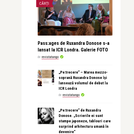
CĂRȚI
Pass:ages de Ruxandra Donose s-a
lansat la ICR Londra. Galerie FOTO
de
revistatango
„Pe:trecere” – Marea mezzo-
soprană Ruxandra Donose își
lansează volumul de debut la
ICR Londra
de
revistatango
„Pe:trecere” de Ruxandra
Donose. „Scrierile ei sunt
stampe japoneze, tablouri care
surprind arhitectura umană în
devenire”