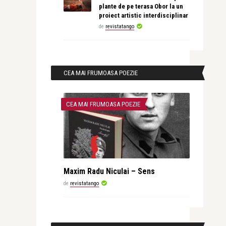
plante de pe terasa Obor la un
proiect artistic interdisciplinar
de
revistatango
CEA MAI FRUMOASA POEZIE
CEA MAI FRUMOASA POEZIE
Maxim Radu Niculai – Sens
de
revistatango