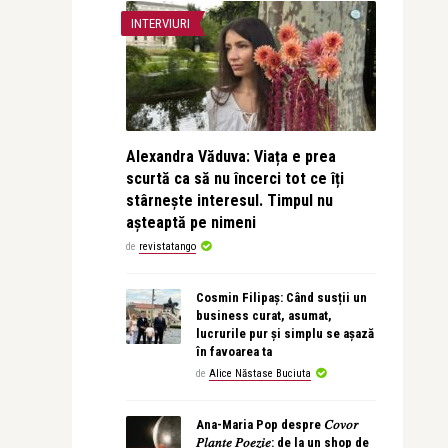
INTERVIURI
Alexandra Văduva: Viața e prea
scurtă ca să nu încerci tot ce îți
stârnește interesul. Timpul nu
așteaptă pe nimeni
de
revistatango
Cosmin Filipaș: Când susții un
business curat, asumat,
lucrurile pur și simplu se așază
în favoarea ta
de
Alice Năstase Buciuta
Ana-Maria Pop despre 𝐶𝑜𝑣𝑜𝑟
𝑃𝑙𝑎𝑛𝑡𝑒 𝑃𝑜𝑒𝑧𝑖𝑒: de la un shop de