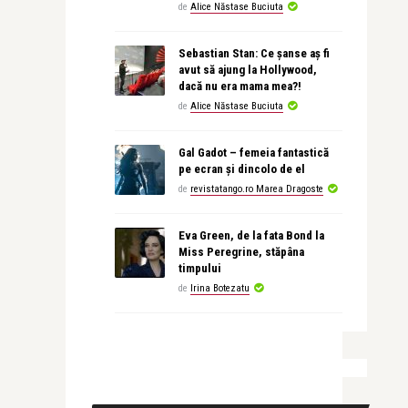
de
Alice Năstase Buciuta
Sebastian Stan: Ce șanse aș fi
avut să ajung la Hollywood,
dacă nu era mama mea?!
de
Alice Năstase Buciuta
Gal Gadot – femeia fantastică
pe ecran și dincolo de el
de
revistatango.ro Marea Dragoste
Eva Green, de la fata Bond la
Miss Peregrine, stăpâna
timpului
de
Irina Botezatu