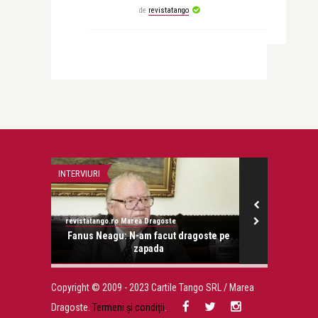
de
revistatango
INTERVIURI
LIFE
revistatango.ro Marea Dragoste
revistatango
onose.
Fanus Neagu: N-am facut dragoste pe
Campania a
zapada
s
Copyright © 2009 - 2023 Cartile Tango SRL / Marea
Dragoste.
Termeni și condiții
.