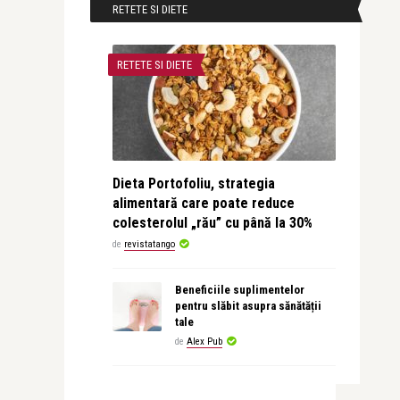
RETETE SI DIETE
RETETE SI DIETE
Dieta Portofoliu, strategia
alimentară care poate reduce
colesterolul „rău” cu până la 30%
de
revistatango
Beneficiile suplimentelor
pentru slăbit asupra sănătății
tale
de
Alex Pub