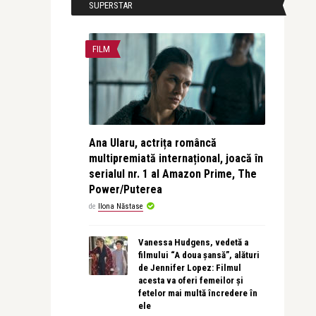
SUPERSTAR
FILM
Ana Ularu, actrița româncă
multipremiată internațional, joacă în
serialul nr. 1 al Amazon Prime, The
Power/Puterea
de
Ilona Năstase
Vanessa Hudgens, vedetă a
filmului “A doua șansă”, alături
de Jennifer Lopez: Filmul
acesta va oferi femeilor și
fetelor mai multă încredere în
ele