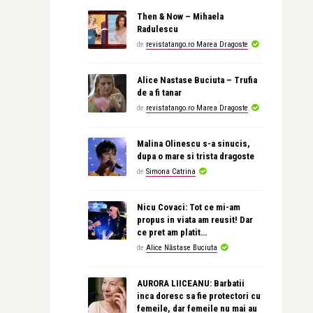
Then & Now – Mihaela
Radulescu
de
revistatango.ro Marea Dragoste
Alice Nastase Buciuta – Trufia
de a fi tanar
de
revistatango.ro Marea Dragoste
Malina Olinescu s-a sinucis,
dupa o mare si trista dragoste
de
Simona Catrina
Nicu Covaci: Tot ce mi-am
propus in viata am reusit! Dar
ce pret am platit…
de
Alice Năstase Buciuta
AURORA LIICEANU: Barbatii
inca doresc sa fie protectori cu
femeile, dar femeile nu mai au