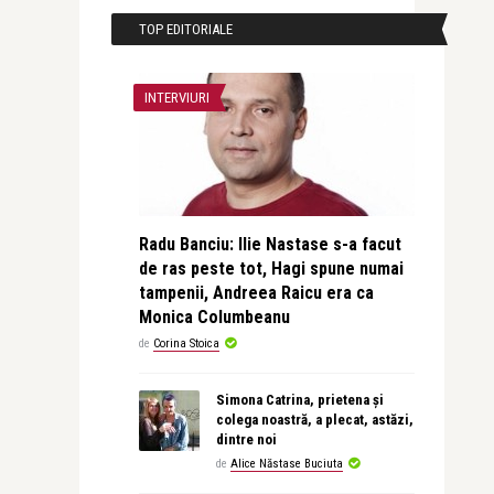
TOP EDITORIALE
INTERVIURI
Radu Banciu: Ilie Nastase s-a facut
de ras peste tot, Hagi spune numai
tampenii, Andreea Raicu era ca
Monica Columbeanu
de
Corina Stoica
Simona Catrina, prietena și
colega noastră, a plecat, astăzi,
dintre noi
de
Alice Năstase Buciuta