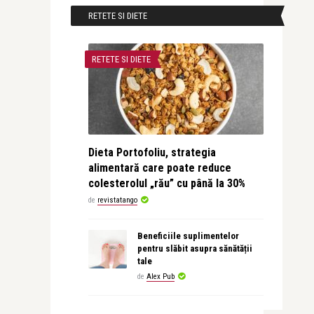
RETETE SI DIETE
RETETE SI DIETE
Dieta Portofoliu, strategia
alimentară care poate reduce
colesterolul „rău” cu până la 30%
de
revistatango
Beneficiile suplimentelor
pentru slăbit asupra sănătății
tale
de
Alex Pub