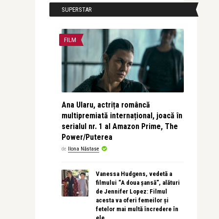
SUPERSTAR
FILM
Ana Ularu, actrița româncă
multipremiată internațional, joacă în
serialul nr. 1 al Amazon Prime, The
Power/Puterea
de
Ilona Năstase
Vanessa Hudgens, vedetă a
filmului “A doua șansă”, alături
de Jennifer Lopez: Filmul
acesta va oferi femeilor și
fetelor mai multă încredere în
ele