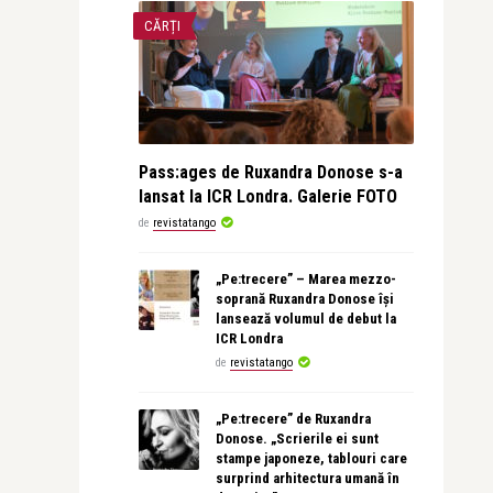
CĂRȚI
Pass:ages de Ruxandra Donose s-a
lansat la ICR Londra. Galerie FOTO
de
revistatango
„Pe:trecere” – Marea mezzo-
soprană Ruxandra Donose își
lansează volumul de debut la
ICR Londra
de
revistatango
„Pe:trecere” de Ruxandra
Donose. „Scrierile ei sunt
stampe japoneze, tablouri care
surprind arhitectura umană în