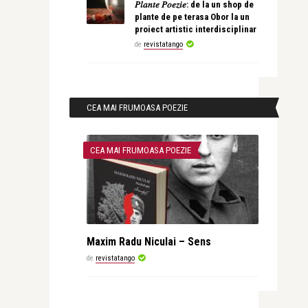
𝑃𝑙𝑎𝑛𝑡𝑒 𝑃𝑜𝑒𝑧𝑖𝑒: de la un shop de
plante de pe terasa Obor la un
proiect artistic interdisciplinar
de
revistatango
CEA MAI FRUMOASA POEZIE
CEA MAI FRUMOASA POEZIE
Maxim Radu Niculai – Sens
de
revistatango