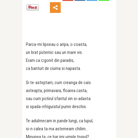
Parca-mi lipseau o aripa, o coasta,
un brat puternic sau un mare vis.
Eram ca izgonit din paradis,
ca bantuit de ciuma si napasta.
Si te-asteptam, cum creanga de cais
asteapta, primavara, floarea casta,
sau cum potirul sfantul vin si-adasta
si spada-nfriguratul pumn deschis.
Te-adulmecam in pande lungi, ca lupul,
si-n calea ta ma asterneam chilim…
Minunea ta, ce har imi umple trupul?