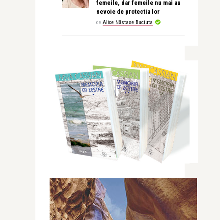
femeile, dar femeile nu mai au
nevoie de protectia lor
de
Alice Năstase Buciuta