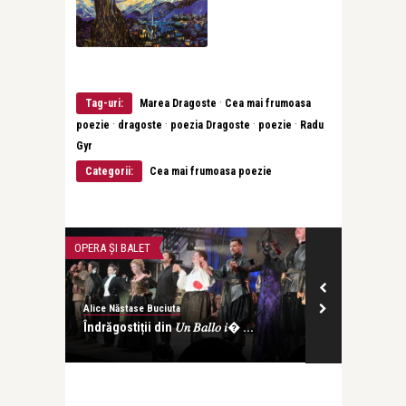
·
Tag-uri:
Marea Dragoste
Cea mai frumoasa
·
·
·
·
poezie
dragoste
poezia Dragoste
poezie
Radu
Gyr
Categorii:
Cea mai frumoasa poezie
OPERA ȘI BALET
INTERVIURI
Alice Năstase Buciuta
revistatango
Îndrăgostiții din 𝑈𝑛 𝐵𝑎𝑙𝑙𝑜 𝑖� ...
Ana-Maria Pop d