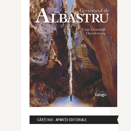
CĂRȚI NOI - APARIȚII EDITORIALE