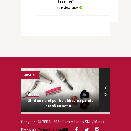
devenire”
de
revistatango
ADVERT
LIFE
Alex Pub
revistatango
onose.
Ghid complet pentru stilizarea părului
Ana Blandian
acasă cu seturi ...
pl
Copyright © 2009 - 2023 Cartile Tango SRL / Marea
Dragoste.
Termeni și condiții
.