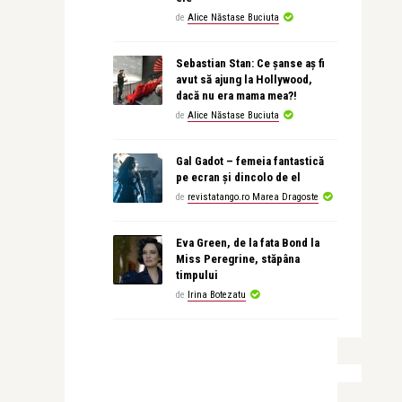
de
Alice Năstase Buciuta
Sebastian Stan: Ce șanse aș fi
avut să ajung la Hollywood,
dacă nu era mama mea?!
de
Alice Năstase Buciuta
Gal Gadot – femeia fantastică
pe ecran și dincolo de el
de
revistatango.ro Marea Dragoste
Eva Green, de la fata Bond la
Miss Peregrine, stăpâna
timpului
de
Irina Botezatu