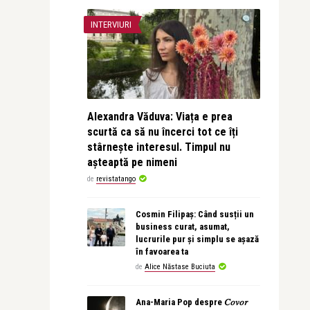
INTERVIURI
Alexandra Văduva: Viața e prea
scurtă ca să nu încerci tot ce îți
stârnește interesul. Timpul nu
așteaptă pe nimeni
de
revistatango
Cosmin Filipaș: Când susții un
business curat, asumat,
lucrurile pur și simplu se așază
în favoarea ta
de
Alice Năstase Buciuta
Ana-Maria Pop despre 𝐶𝑜𝑣𝑜𝑟