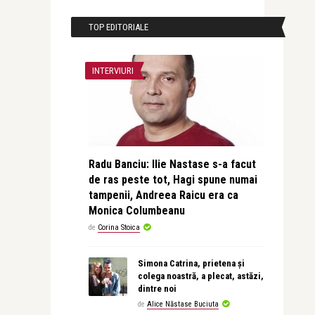
TOP EDITORIALE
INTERVIURI
Radu Banciu: Ilie Nastase s-a facut
de ras peste tot, Hagi spune numai
tampenii, Andreea Raicu era ca
Monica Columbeanu
de
Corina Stoica
Simona Catrina, prietena și
colega noastră, a plecat, astăzi,
dintre noi
de
Alice Năstase Buciuta