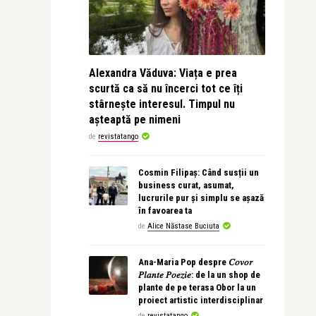
Alexandra Văduva: Viața e prea
scurtă ca să nu încerci tot ce îți
stârnește interesul. Timpul nu
așteaptă pe nimeni
de
revistatango
Cosmin Filipaș: Când susții un
business curat, asumat,
lucrurile pur și simplu se așază
în favoarea ta
de
Alice Năstase Buciuta
Ana-Maria Pop despre 𝐶𝑜𝑣𝑜𝑟
𝑃𝑙𝑎𝑛𝑡𝑒 𝑃𝑜𝑒𝑧𝑖𝑒: de la un shop de
plante de pe terasa Obor la un
proiect artistic interdisciplinar
de
revistatango