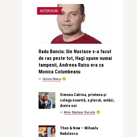
INTERVIURI
Radu Banciu: Ilie Nastase s-a facut
de ras peste tot, Hagi spune numai
tampenii, Andreea Raicu era ca
Monica Columbeanu
de
Corina Stoica
Simona Catrina, prietena și
colega noastră, a plecat, astăzi,
dintre noi
de
Alice Năstase Buciuta
Then & Now – Mihaela
Radulescu