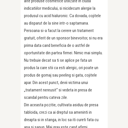
alte produse cosmetice utilizate in ciuda
indicatiilor medicului, si nicidecum alergie la
produsul cu acid hialuronic. Ca dovada, cojitele
au disparut de la sine intr-o saptamana.
Persoana si-a facut la cerere un tratament
gratuit, oferit de un sponsor binevoitor, si nu era
prima data cand beneficia de o astfel de
oportunitate din partea firmei. Nimic mai simplu.
Nu trebuie decat sa ti se aplice pe fata un
produs la care stii ca esti alergic, ori poate un
produs de gomaj sau peeling si gata, cojitele
apar. Din acest punct, devii victima unui
„tratament nereusit“ si vedeta in presa de
scandal pentru cateva zile.
Din aceasta pozitie, cultivata asiduu de presa
tabloida, crezi ca ai dreptul sa ameninti in
dreapta si in stanga, in loc sa iti cureti fata cu
apa si sapun. Mai grav este cand afirmi