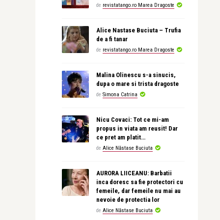
de
revistatango.ro Marea Dragoste
Alice Nastase Buciuta – Trufia
de a fi tanar
de
revistatango.ro Marea Dragoste
Malina Olinescu s-a sinucis,
dupa o mare si trista dragoste
de
Simona Catrina
Nicu Covaci: Tot ce mi-am
propus in viata am reusit! Dar
ce pret am platit…
de
Alice Năstase Buciuta
AURORA LIICEANU: Barbatii
inca doresc sa fie protectori cu
femeile, dar femeile nu mai au
nevoie de protectia lor
de
Alice Năstase Buciuta