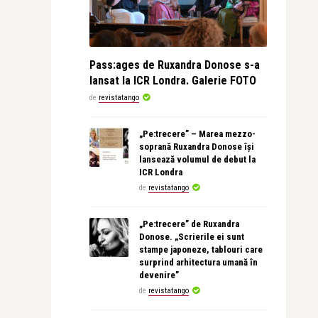
Pass:ages de Ruxandra Donose s-a
lansat la ICR Londra. Galerie FOTO
de
revistatango
„Pe:trecere” – Marea mezzo-
soprană Ruxandra Donose își
lansează volumul de debut la
ICR Londra
de
revistatango
„Pe:trecere” de Ruxandra
Donose. „Scrierile ei sunt
stampe japoneze, tablouri care
surprind arhitectura umană în
devenire”
de
revistatango