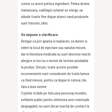
creme cu acest pretios ingredient. Pielea devine
matasoasa, cadrilajul cutanat se sterge, iar
ridurile foarte fine dispar atunci cand produsele
sunt folosite zilnic.
Se impune o clarificare
Desigur ca pot aparea si neplaceri, ca durere si
edem la locul de injectare sau vanatai micute,
dar in lite­ratura medicala nu sunt descrise reactii
alergice si nici nu e nevoie de testare prealabila
la produs. Oricum, toate aceste posibile
inconveniente sunt considerate de toata lumea
ca fiind minore, pentru ca dispar in cateva zile,
fara a lasa semne.
Cojitele vizibile pe fata unui personaj monden,
exhibate public pentru obtinerea unor eventuale
despagubiri, nu sunt decat reactia de contact la