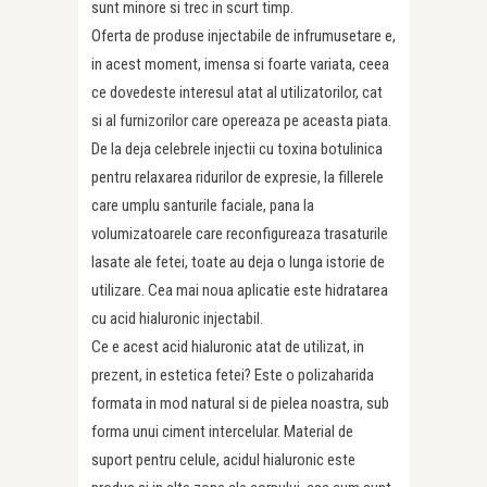
sunt minore si trec in scurt timp.
Oferta de produse injectabile de infrumusetare e,
in acest moment, imensa si foarte variata, ceea
ce dovedeste interesul atat al utilizatorilor, cat
si al furnizorilor care opereaza pe aceasta piata.
De la deja celebrele injectii cu toxina botulinica
pentru relaxarea ridurilor de expresie, la fillerele
care umplu santurile faciale, pana la
volumizatoarele care reconfigureaza trasaturile
lasate ale fetei, toate au deja o lunga istorie de
utilizare. Cea mai noua aplicatie este hidratarea
cu acid hialuronic injectabil.
Ce e acest acid hialuronic atat de utilizat, in
prezent, in estetica fetei? Este o polizaharida
formata in mod natu­ral si de pielea noastra, sub
forma unui ciment intercelular. Material de
suport pentru celule, acidul hialuronic este