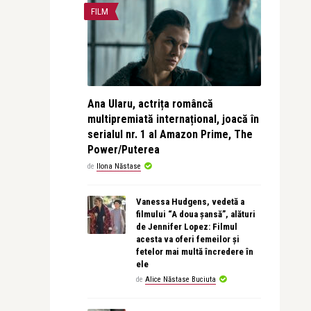
FILM
Ana Ularu, actrița româncă
multipremiată internațional, joacă în
serialul nr. 1 al Amazon Prime, The
Power/Puterea
de
Ilona Năstase
Vanessa Hudgens, vedetă a
filmului “A doua șansă”, alături
de Jennifer Lopez: Filmul
acesta va oferi femeilor și
fetelor mai multă încredere în
ele
de
Alice Năstase Buciuta