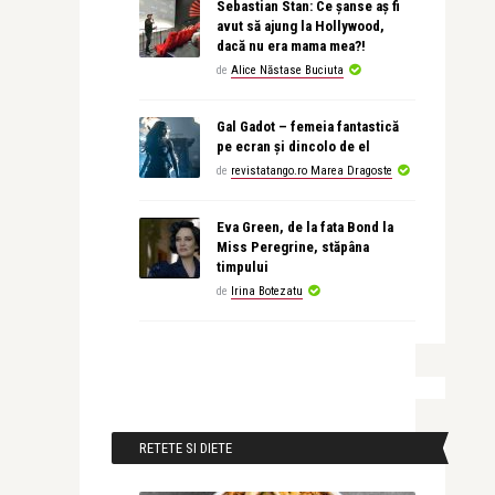
Sebastian Stan: Ce șanse aș fi
avut să ajung la Hollywood,
dacă nu era mama mea?!
de
Alice Năstase Buciuta
Gal Gadot – femeia fantastică
pe ecran și dincolo de el
de
revistatango.ro Marea Dragoste
Eva Green, de la fata Bond la
Miss Peregrine, stăpâna
timpului
de
Irina Botezatu
RETETE SI DIETE