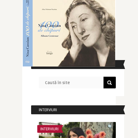
CAUTĂ ÎN SITE
INTERVIURI
INTERVIURI