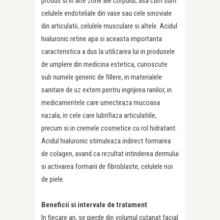
produs si in alte zone ale corpului, asa cum sunt
celulele endoteliale din vase sau cele sinoviale
din articulatii, celulele musculare si altele. Acidul
hialuronic retine apa si aceasta importanta
caracteristica a dus la utilizarea lui in produsele
de umplere din medicina estetica, cunoscute
sub numele generic de fillere, in materialele
sanitare de uz extern pentru ingrijirea ranilor, in
medicamentele care umecteaza mucoasa
nazala, in cele care lubrifiaza articulatiile,
precum si in cremele cosmetice cu rol hidratant.
Acidul hialuronic stimuleaza indirect formarea
de colagen, avand ca rezultat intinderea dermului
si activarea formarii de fibroblaste, celulele noi
de piele.
Beneficii si intervale de tratament
In fiecare an, se pierde din volumul cutanat facial