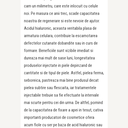
cam un milimetru, care este inlocuit cu celule
noi. Pe masura ce anii trec, scade capacitatea
noastra de regenerare si este nevoie de ajutor.
Acidul hialuronic, aceasta veritabila plasa de
armatura celulara, contribuie la escamotarea
defectelor cutanate dobandite sau in curs de
formare. Beneficiile sunt vizibile imediat si
dureaza mai mult de sase luni, longevitatea
produselor injectate in piele depinzand de
cantitate si de tipul de piele. Astfel, pielea ferma,
seboreica, pastreaza mai bine produsul decat
pielea subtire sau flescaita, iar tratamentele
injectabile trebuie sa fie efectuate la intervale
mai scurte pentru cei din urma. De altfel, pornind
de la capacitatea de fixare a apei in tesut, cativa
importanti producatori de cosmetice ofera
acum fiole cu ser pe baza de acid hialuronic sau