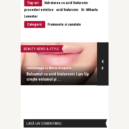
·
Tag-uri:
hidratarea cu acid hialuronic
·
·
proceduri estetice
acid hialuronic
Dr. Mihaela
Leventer
Categorii:
Frumusete si sanatate
BEAUTY NEWS & STYLE
FRUMUSETE SI S
revistatango.ro Marea Dragoste
revistatango.ro
e: cum
Balsamul cu acid hialuronic Lips Up
Dr. Dan Mihai
crește volumul și ...
domnii isi dor
LASĂ UN COMENTARIU: