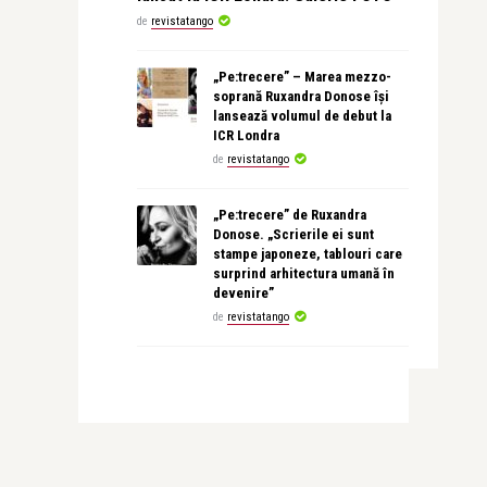
de
revistatango
„Pe:trecere” – Marea mezzo-
soprană Ruxandra Donose își
lansează volumul de debut la
ICR Londra
de
revistatango
„Pe:trecere” de Ruxandra
Donose. „Scrierile ei sunt
stampe japoneze, tablouri care
surprind arhitectura umană în
devenire”
de
revistatango