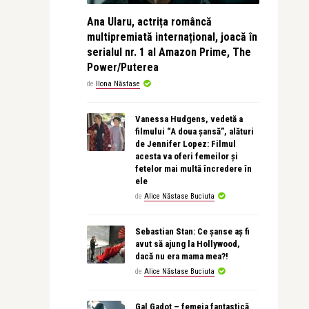
Ana Ularu, actrița româncă
multipremiată internațional, joacă în
serialul nr. 1 al Amazon Prime, The
Power/Puterea
de
Ilona Năstase
Vanessa Hudgens, vedetă a
filmului “A doua șansă”, alături
de Jennifer Lopez: Filmul
acesta va oferi femeilor și
fetelor mai multă încredere în
ele
de
Alice Năstase Buciuta
Sebastian Stan: Ce șanse aș fi
avut să ajung la Hollywood,
dacă nu era mama mea?!
de
Alice Năstase Buciuta
Gal Gadot – femeia fantastică