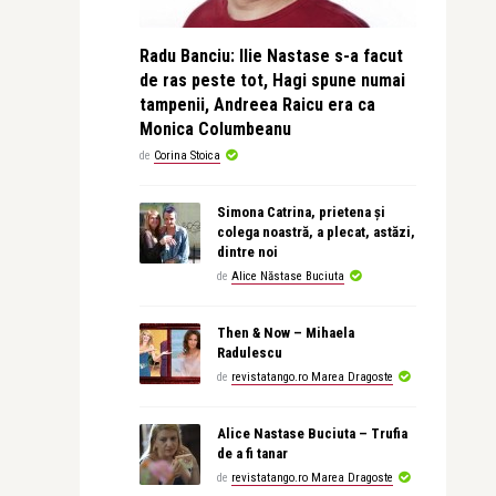
Radu Banciu: Ilie Nastase s-a facut
de ras peste tot, Hagi spune numai
tampenii, Andreea Raicu era ca
Monica Columbeanu
de
Corina Stoica
Simona Catrina, prietena și
colega noastră, a plecat, astăzi,
dintre noi
de
Alice Năstase Buciuta
Then & Now – Mihaela
Radulescu
de
revistatango.ro Marea Dragoste
Alice Nastase Buciuta – Trufia
de a fi tanar
de
revistatango.ro Marea Dragoste