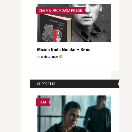
CEA MAI FRUMOASA POEZIE
Maxim Radu Niculai – Sens
de
revistatango
SUPERSTAR
FILM