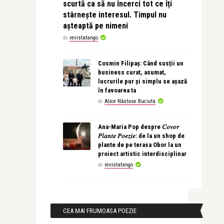
scurtă ca să nu încerci tot ce îți
stârnește interesul. Timpul nu
așteaptă pe nimeni
de
revistatango
Cosmin Filipaș: Când susții un
business curat, asumat,
lucrurile pur și simplu se așază
în favoarea ta
de
Alice Năstase Buciuta
Ana-Maria Pop despre 𝐶𝑜𝑣𝑜𝑟
𝑃𝑙𝑎𝑛𝑡𝑒 𝑃𝑜𝑒𝑧𝑖𝑒: de la un shop de
plante de pe terasa Obor la un
proiect artistic interdisciplinar
de
revistatango
CEA MAI FRUMOASA POEZIE