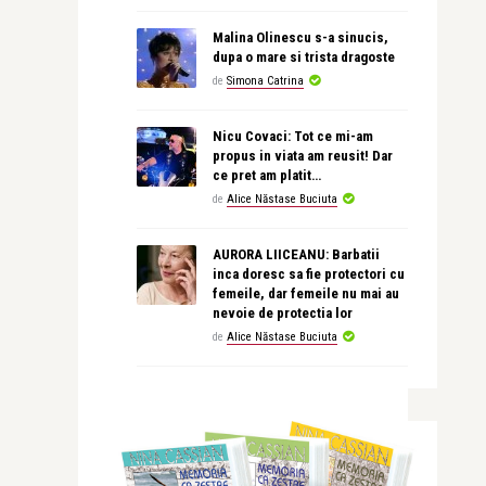
Malina Olinescu s-a sinucis,
dupa o mare si trista dragoste
de
Simona Catrina
Nicu Covaci: Tot ce mi-am
propus in viata am reusit! Dar
ce pret am platit…
de
Alice Năstase Buciuta
AURORA LIICEANU: Barbatii
inca doresc sa fie protectori cu
femeile, dar femeile nu mai au
nevoie de protectia lor
de
Alice Năstase Buciuta