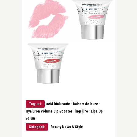
·
·
Tag-uri:
acid hialuronic
balsam de buze
·
·
·
Hyaluron Volume Lip Booster
ingrijire
Lips Up
volum
Categorii:
Beauty News & Style