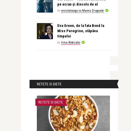
pe ecran și dincolo de el
de
revistatango.ro Marea Dragoste
Eva Green, de la fata Bond la
Miss Peregrine, stăpâna
timpului
de
Irina Botezatu
RETETE SI DIETE
RETETE SI DIETE