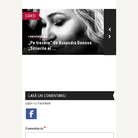
CĂRȚI
ADVERT
revistatango
Alex Pub
casă –
„Pe:trecere” de Ruxandra Donose.
Buze mai plin
„Scrierile ei ...
acționează ac
LASĂ UN COMENTARIU:
Login cu Facebook
*
Comentariu: