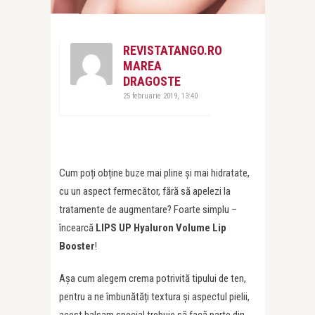
REVISTATANGO.RO
MAREA
DRAGOSTE
25 februarie 2019, 13:40
Cum poți obține buze mai pline și mai hidratate,
cu un aspect fermecător, fără să apelezi la
tratamente de augmentare? Foarte simplu –
încearcă
LIPS UP Hyaluron Volume Lip
Booster
!
Așa cum alegem crema potrivită tipului de ten,
pentru a ne îmbunătăți textura și aspectul pielii,
acest balsam special trebuie să facă parte din