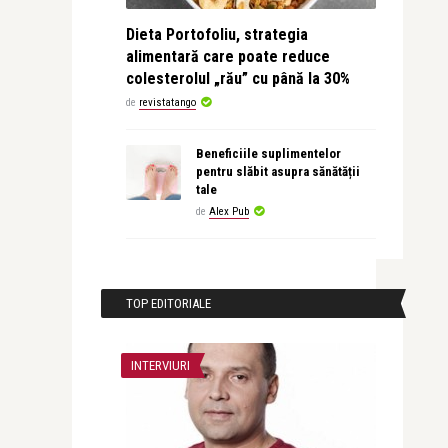
Dieta Portofoliu, strategia
alimentară care poate reduce
colesterolul „rău” cu până la 30%
de
revistatango
Beneficiile suplimentelor
pentru slăbit asupra sănătății
tale
de
Alex Pub
TOP EDITORIALE
INTERVIURI