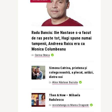
Radu Banciu: Ilie Nastase s-a facut
de ras peste tot, Hagi spune numai
tampenii, Andreea Raicu era ca
Monica Columbeanu
de
Corina Stoica
Simona Catrina, prietena și
colega noastră, a plecat, astăzi,
dintre noi
de
Alice Năstase Buciuta
Then & Now – Mihaela
Radulescu
de
revistatango.ro Marea Dragoste