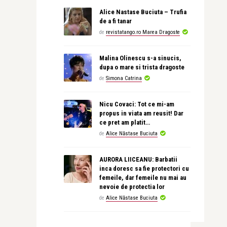
Alice Nastase Buciuta – Trufia
de a fi tanar
de
revistatango.ro Marea Dragoste
Malina Olinescu s-a sinucis,
dupa o mare si trista dragoste
de
Simona Catrina
Nicu Covaci: Tot ce mi-am
propus in viata am reusit! Dar
ce pret am platit…
de
Alice Năstase Buciuta
AURORA LIICEANU: Barbatii
inca doresc sa fie protectori cu
femeile, dar femeile nu mai au
nevoie de protectia lor
de
Alice Năstase Buciuta