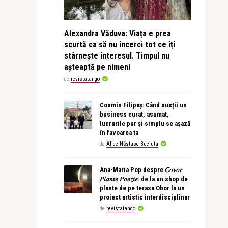
Alexandra Văduva: Viața e prea
scurtă ca să nu încerci tot ce îți
stârnește interesul. Timpul nu
așteaptă pe nimeni
de
revistatango
Cosmin Filipaș: Când susții un
business curat, asumat,
lucrurile pur și simplu se așază
în favoarea ta
de
Alice Năstase Buciuta
Ana-Maria Pop despre 𝐶𝑜𝑣𝑜𝑟
𝑃𝑙𝑎𝑛𝑡𝑒 𝑃𝑜𝑒𝑧𝑖𝑒: de la un shop de
plante de pe terasa Obor la un
proiect artistic interdisciplinar
de
revistatango