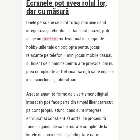
Ecranele pot avea rolul lor,
dar cu măsură
Unele persoane se simt totuși mai bine când
integrează și tehnologia. Dacă este cazul, poți
alege un
motivațional sau legat de
podcast
hobby-urile tale ori poți opta pentru jocuri
relaxante pe telefon – mini jocuri mobile casual,
suficient de dinamice pentru a te provoca, dar nu
prea complicate astfel încât să riști să te implice
în sesiuni lungi și obositoare.
Așadar, anumite forme de divertisment digital
interactiv pot face parte din timpul liber petrecut
pe cont propriu atunci când sunt integrate
echilibrat și conștient. O astfel de procedură
face ca gândurile să fie mutate complet de la
listele de sarcini zilnic și îndreptate către