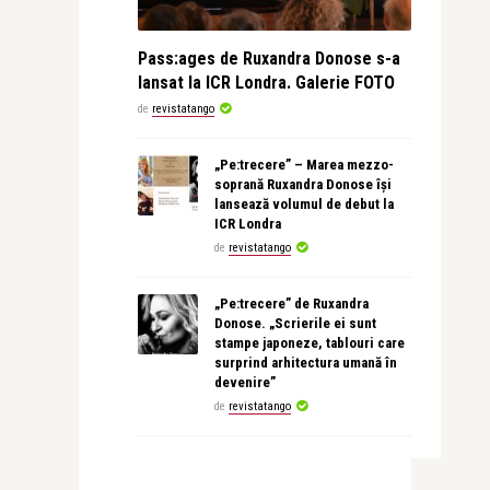
Pass:ages de Ruxandra Donose s-a
lansat la ICR Londra. Galerie FOTO
de
revistatango
„Pe:trecere” – Marea mezzo-
soprană Ruxandra Donose își
lansează volumul de debut la
ICR Londra
de
revistatango
„Pe:trecere” de Ruxandra
Donose. „Scrierile ei sunt
stampe japoneze, tablouri care
surprind arhitectura umană în
devenire”
de
revistatango