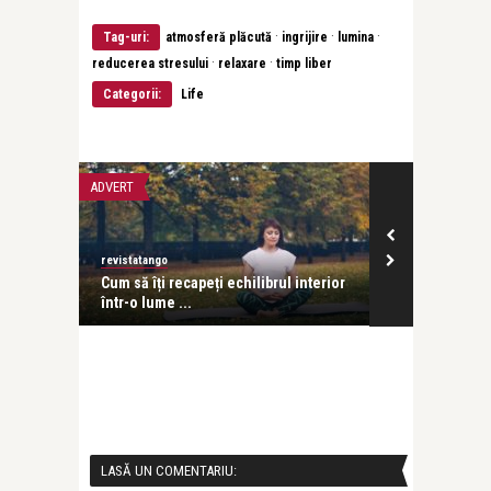
·
·
·
Tag-uri:
atmosferă plăcută
ingrijire
lumina
·
·
reducerea stresului
relaxare
timp liber
Categorii:
Life
ADVERT
ADVERT
revistatango
Alex Pub
are au
Cum să îți recapeți echilibrul interior
De la cafeaua
într-o lume ...
clar de lună: .
LASĂ UN COMENTARIU: