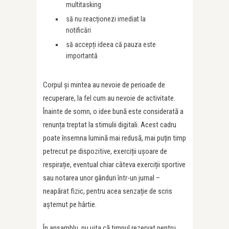
multitasking
să nu reacționezi imediat la
notificări
să accepți ideea că pauza este
importantă
Corpul și mintea au nevoie de perioade de
recuperare, la fel cum au nevoie de activitate.
Înainte de somn, o idee bună este considerată a
renunța treptat la stimulii digitali. Acest cadru
poate însemna lumină mai redusă, mai puțin timp
petrecut pe dispozitive, exerciții ușoare de
respirație, eventual chiar câteva exerciții sportive
sau notarea unor gânduri într-un jurnal –
neapărat fizic, pentru acea senzație de scris
așternut pe hârtie.
În ansamblu, nu uita că timpul rezervat pentru