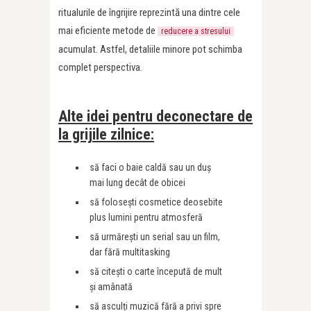
ritualurile de îngrijire reprezintă una dintre cele
mai eficiente metode de
reducere a stresului
acumulat. Astfel, detaliile minore pot schimba
complet perspectiva.
Alte idei pentru deconectare de
la grijile zilnice:
să faci o baie caldă sau un duș
mai lung decât de obicei
să folosești cosmetice deosebite
plus lumini pentru atmosferă
să urmărești un serial sau un film,
dar fără multitasking
să citești o carte începută de mult
și amânată
să asculți muzică fără a privi spre