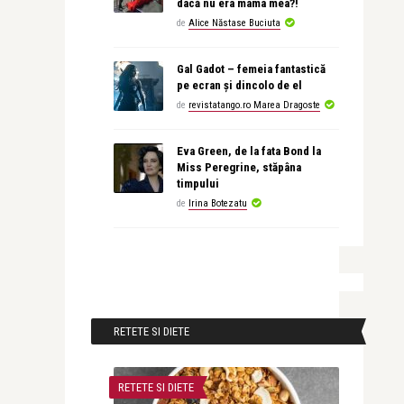
dacă nu era mama mea?!
de
Alice Năstase Buciuta
Gal Gadot – femeia fantastică
pe ecran și dincolo de el
de
revistatango.ro Marea Dragoste
Eva Green, de la fata Bond la
Miss Peregrine, stăpâna
timpului
de
Irina Botezatu
RETETE SI DIETE
RETETE SI DIETE