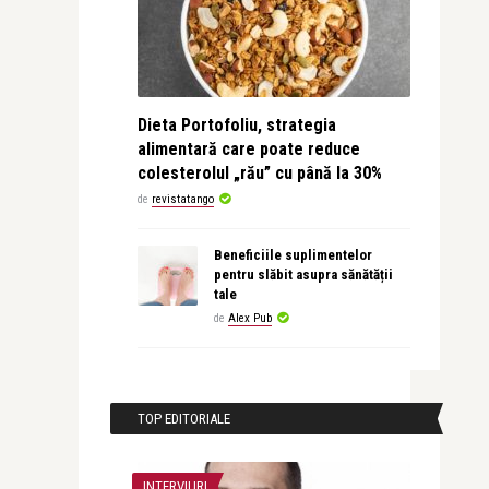
Dieta Portofoliu, strategia
alimentară care poate reduce
colesterolul „rău” cu până la 30%
de
revistatango
Beneficiile suplimentelor
pentru slăbit asupra sănătății
tale
de
Alex Pub
TOP EDITORIALE
INTERVIURI