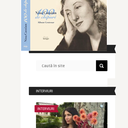
CAUTĂ ÎN SITE
INTERVIURI
INTERVIURI