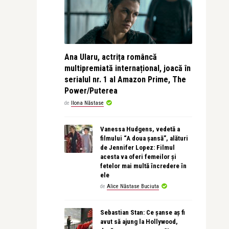
Ana Ularu, actrița româncă
multipremiată internațional, joacă în
serialul nr. 1 al Amazon Prime, The
Power/Puterea
de
Ilona Năstase
Vanessa Hudgens, vedetă a
filmului “A doua șansă”, alături
de Jennifer Lopez: Filmul
acesta va oferi femeilor și
fetelor mai multă încredere în
ele
de
Alice Năstase Buciuta
Sebastian Stan: Ce șanse aș fi
avut să ajung la Hollywood,