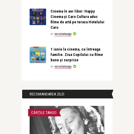
Cinema în aer liber: Happy
Cinema și Caro Cultura aduc
filme de artă pe terasa Hotelului
Caro
de
revistatango
1 iunie la cinema, cu întreaga
familie. Ziua Copilului cu filme
bune și surprize
de
revistatango
RECOMANDAREA ZILEI
CĂRȚILE TANGO