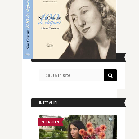
CAUTĂ ÎN SITE
INTERVIURI
INTERVIURI