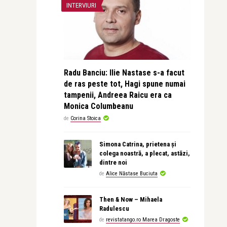
INTERVIURI
Radu Banciu: Ilie Nastase s-a facut
de ras peste tot, Hagi spune numai
tampenii, Andreea Raicu era ca
Monica Columbeanu
de
Corina Stoica
Simona Catrina, prietena și
colega noastră, a plecat, astăzi,
dintre noi
de
Alice Năstase Buciuta
Then & Now – Mihaela
Radulescu
de
revistatango.ro Marea Dragoste