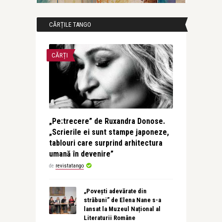
CĂRȚILE TANGO
CĂRȚI
„Pe:trecere” de Ruxandra Donose.
„Scrierile ei sunt stampe japoneze,
tablouri care surprind arhitectura
umană în devenire”
de
revistatango
„Povești adevărate din
străbuni” de Elena Nane s-a
lansat la Muzeul Național al
Literaturii Române