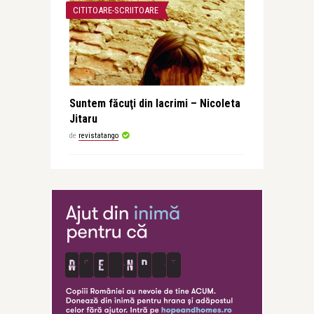
CITITOARE-SCRIITOARE
Suntem făcuţi din lacrimi – Nicoleta
Jitaru
de
revistatango