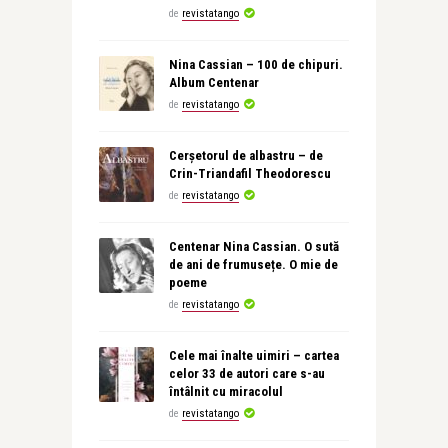
de
revistatango
Nina Cassian – 100 de chipuri.
Album Centenar
de
revistatango
Cerșetorul de albastru – de
Crin-Triandafil Theodorescu
de
revistatango
Centenar Nina Cassian. O sută
de ani de frumusețe. O mie de
poeme
de
revistatango
Cele mai înalte uimiri – cartea
celor 33 de autori care s-au
întâlnit cu miracolul
de
revistatango