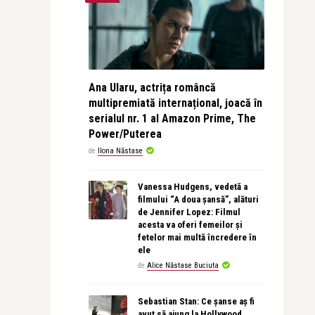
Ana Ularu, actrița româncă
multipremiată internațional, joacă în
serialul nr. 1 al Amazon Prime, The
Power/Puterea
de
Ilona Năstase
Vanessa Hudgens, vedetă a
filmului “A doua șansă”, alături
de Jennifer Lopez: Filmul
acesta va oferi femeilor și
fetelor mai multă încredere în
ele
de
Alice Năstase Buciuta
Sebastian Stan: Ce șanse aș fi
avut să ajung la Hollywood,