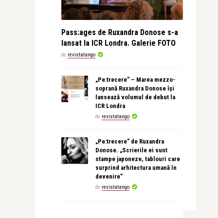
Pass:ages de Ruxandra Donose s-a
lansat la ICR Londra. Galerie FOTO
de
revistatango
„Pe:trecere” – Marea mezzo-
soprană Ruxandra Donose își
lansează volumul de debut la
ICR Londra
de
revistatango
„Pe:trecere” de Ruxandra
Donose. „Scrierile ei sunt
stampe japoneze, tablouri care
surprind arhitectura umană în
devenire”
de
revistatango