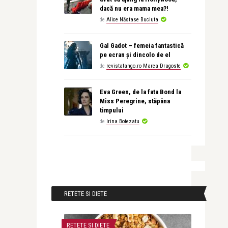
dacă nu era mama mea?!
de
Alice Năstase Buciuta
Gal Gadot – femeia fantastică
pe ecran și dincolo de el
de
revistatango.ro Marea Dragoste
Eva Green, de la fata Bond la
Miss Peregrine, stăpâna
timpului
de
Irina Botezatu
RETETE SI DIETE
RETETE SI DIETE