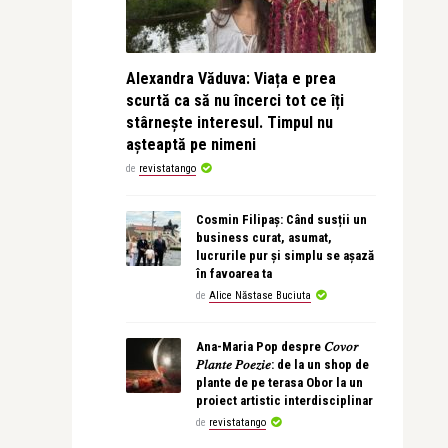
Alexandra Văduva: Viața e prea
scurtă ca să nu încerci tot ce îți
stârnește interesul. Timpul nu
așteaptă pe nimeni
de
revistatango
Cosmin Filipaș: Când susții un
business curat, asumat,
lucrurile pur și simplu se așază
în favoarea ta
de
Alice Năstase Buciuta
Ana-Maria Pop despre 𝐶𝑜𝑣𝑜𝑟
𝑃𝑙𝑎𝑛𝑡𝑒 𝑃𝑜𝑒𝑧𝑖𝑒: de la un shop de
plante de pe terasa Obor la un
proiect artistic interdisciplinar
de
revistatango