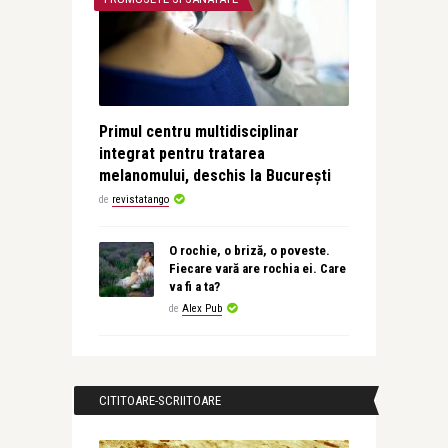
Primul centru multidisciplinar
integrat pentru tratarea
melanomului, deschis la București
de
revistatango
O rochie, o briză, o poveste.
Fiecare vară are rochia ei. Care
va fi a ta?
de
Alex Pub
CITITOARE-SCRIITOARE