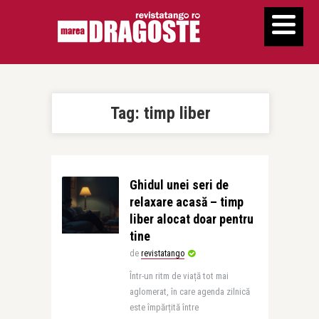
Tag:
timp liber
Ghidul unei seri de
relaxare acasă – timp
liber alocat doar pentru
tine
de
revistatango
Într-un ritm de viață tot mai
aglomerat, în care agenda zilnică
este împărțită între