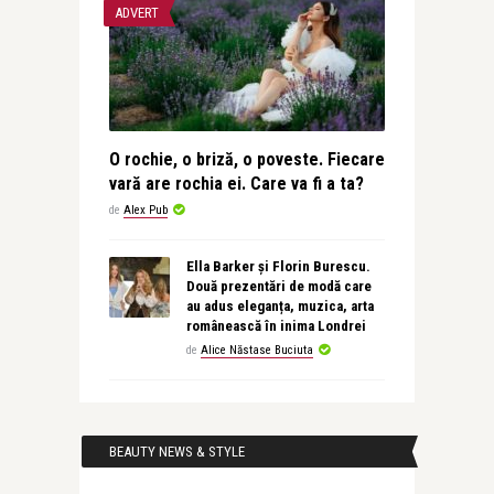
ADVERT
O rochie, o briză, o poveste. Fiecare
vară are rochia ei. Care va fi a ta?
de
Alex Pub
Ella Barker și Florin Burescu.
Două prezentări de modă care
au adus eleganța, muzica, arta
românească în inima Londrei
de
Alice Năstase Buciuta
BEAUTY NEWS & STYLE