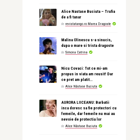
Alice Nastase Buciuta – Trufia
de a fi tanar
de
revistatango.ro Marea Dragoste
Malina Olinescu s-a sinucis,
dupa o mare si trista dragoste
de
Simona Catrina
Nicu Covaci: Tot ce mi-am
propus in viata am reusit! Dar
ce pret am platit…
de
Alice Năstase Buciuta
AURORA LIICEANU: Barbatii
inca doresc sa fie protectori cu
femeile, dar femeile nu mai au
nevoie de protectia lor
de
Alice Năstase Buciuta