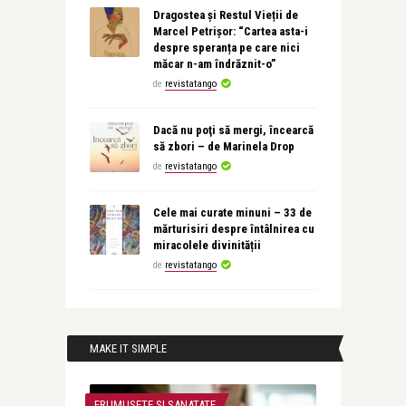
Dragostea și Restul Vieții de
Marcel Petrișor: “Cartea asta-i
despre speranța pe care nici
măcar n-am îndrăznit-o”
de
revistatango
Dacă nu poţi să mergi, încearcă
să zbori – de Marinela Drop
de
revistatango
Cele mai curate minuni – 33 de
mărturisiri despre întâlnirea cu
miracolele divinității
de
revistatango
MAKE IT SIMPLE
FRUMUSETE SI SANATATE