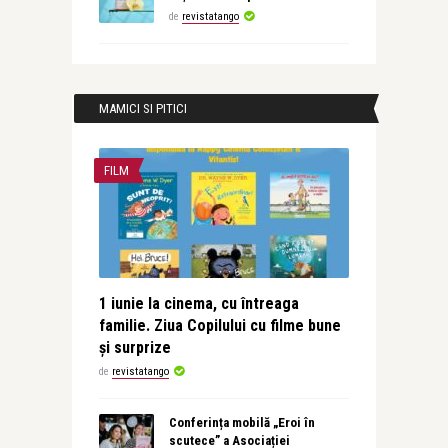
de
revistatango
MAMICI SI PITICI
FILM
1 iunie la cinema, cu întreaga
familie. Ziua Copilului cu filme bune
și surprize
de
revistatango
Conferința mobilă „Eroi în
scutece” a Asociației