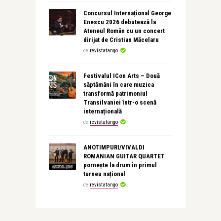
Concursul Internațional George
Enescu 2026 debutează la
Ateneul Român cu un concert
dirijat de Cristian Măcelaru
de
revistatango
Festivalul ICon Arts – Două
săptămâni în care muzica
transformă patrimoniul
Transilvaniei într-o scenă
internațională
de
revistatango
ANOTIMPURI/VIVALDI
ROMANIAN GUITAR QUARTET
pornește la drum în primul
turneu național
de
revistatango