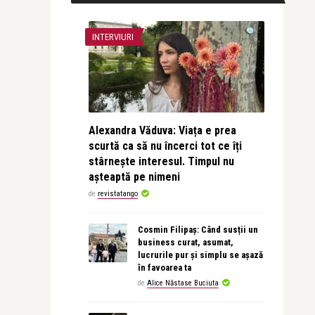
INTERVIURI
Alexandra Văduva: Viața e prea
scurtă ca să nu încerci tot ce îți
stârnește interesul. Timpul nu
așteaptă pe nimeni
de
revistatango
Cosmin Filipaș: Când susții un
business curat, asumat,
lucrurile pur și simplu se așază
în favoarea ta
de
Alice Năstase Buciuta