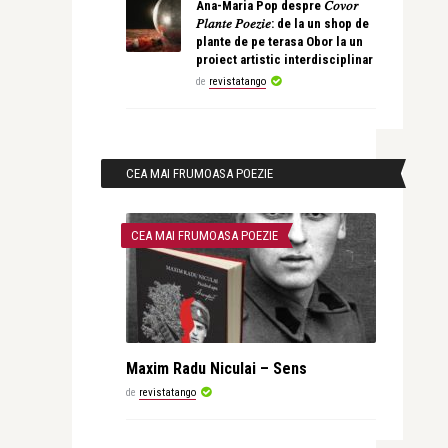
Ana-Maria Pop despre 𝐶𝑜𝑣𝑜𝑟
𝑃𝑙𝑎𝑛𝑡𝑒 𝑃𝑜𝑒𝑧𝑖𝑒: de la un shop de
plante de pe terasa Obor la un
proiect artistic interdisciplinar
de
revistatango
CEA MAI FRUMOASA POEZIE
CEA MAI FRUMOASA POEZIE
Maxim Radu Niculai – Sens
de
revistatango