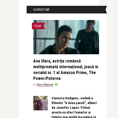
SUPERSTAR
FILM
Ana Ularu, actrița româncă
multipremiată internațional, joacă în
serialul nr. 1 al Amazon Prime, The
Power/Puterea
de
Ilona Năstase
Vanessa Hudgens, vedetă a
filmului “A doua șansă”, alături
de Jennifer Lopez: Filmul
acesta va oferi femeilor și
fetelor mai multă încredere în