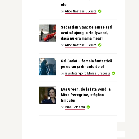
ele
de
Alice Năstase Buciuta
Sebastian Stan: Ce șanse aș fi
avut să ajung la Hollywood,
dacă nu era mama mea?!
de
Alice Năstase Buciuta
Gal Gadot – femeia fantastică
pe ecran și dincolo de el
de
revistatango.ro Marea Dragoste
Eva Green, de la fata Bond la
Miss Peregrine, stăpâna
timpului
de
Irina Botezatu