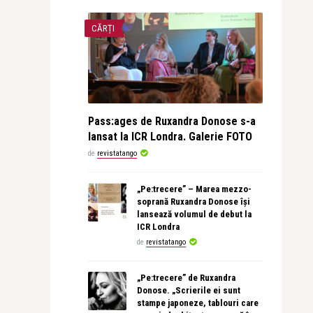
CĂRȚI
Pass:ages de Ruxandra Donose s-a
lansat la ICR Londra. Galerie FOTO
de
revistatango
„Pe:trecere” – Marea mezzo-
soprană Ruxandra Donose își
lansează volumul de debut la
ICR Londra
de
revistatango
„Pe:trecere” de Ruxandra
Donose. „Scrierile ei sunt
stampe japoneze, tablouri care