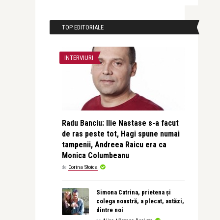
TOP EDITORIALE
INTERVIURI
Radu Banciu: Ilie Nastase s-a facut
de ras peste tot, Hagi spune numai
tampenii, Andreea Raicu era ca
Monica Columbeanu
de
Corina Stoica
Simona Catrina, prietena și
colega noastră, a plecat, astăzi,
dintre noi