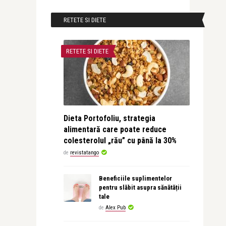
RETETE SI DIETE
RETETE SI DIETE
Dieta Portofoliu, strategia
alimentară care poate reduce
colesterolul „rău” cu până la 30%
de
revistatango
Beneficiile suplimentelor
pentru slăbit asupra sănătății
tale
de
Alex Pub