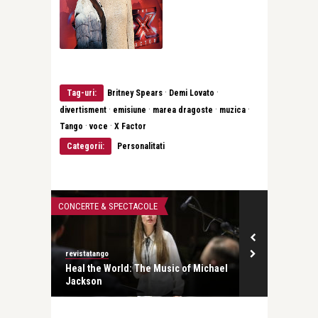
·
·
Tag-uri:
Britney Spears
Demi Lovato
·
·
·
·
divertisment
emisiune
marea dragoste
muzica
·
·
Tango
voce
X Factor
Categorii:
Personalitati
CONCERTE & SPECTACOLE
LIFE
revistatango
revistatango
anei
Heal the World: The Music of Michael
Cazino, mon 
Jackson
cabaret, magie