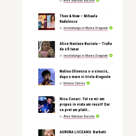
de
Alice Năstase Buciuta
Then & Now – Mihaela
Radulescu
de
revistatango.ro Marea Dragoste
Alice Nastase Buciuta – Trufia
de a fi tanar
de
revistatango.ro Marea Dragoste
Malina Olinescu s-a sinucis,
dupa o mare si trista dragoste
de
Simona Catrina
Nicu Covaci: Tot ce mi-am
propus in viata am reusit! Dar
ce pret am platit…
de
Alice Năstase Buciuta
AURORA LIICEANU: Barbatii