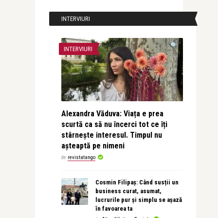
INTERVIURI
INTERVIURI
Alexandra Văduva: Viața e prea
scurtă ca să nu încerci tot ce îți
stârnește interesul. Timpul nu
așteaptă pe nimeni
de
revistatango
Cosmin Filipaș: Când susții un
business curat, asumat,
lucrurile pur și simplu se așază
în favoarea ta