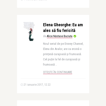
Elena Gheorghe: Eu am
ales să fiu fericită
de
Alice Năstase Buciuta
Noul serial de pe Disney Channel,
Elena din Avalor, are ca eroină o
prințesă curajoasă și frumoasă.
Cel puțin la fel de curajoasă și
frumoasă ..
CITEȘTE ÎN CONTINUARE
21 ianuarie 2017, 12:22