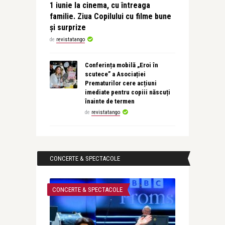
1 iunie la cinema, cu întreaga
familie. Ziua Copilului cu filme bune
și surprize
de
revistatango
Conferința mobilă „Eroi în
scutece” a Asociației
Prematurilor cere acțiuni
imediate pentru copiii născuți
înainte de termen
de
revistatango
CONCERTE & SPECTACOLE
CONCERTE & SPECTACOLE