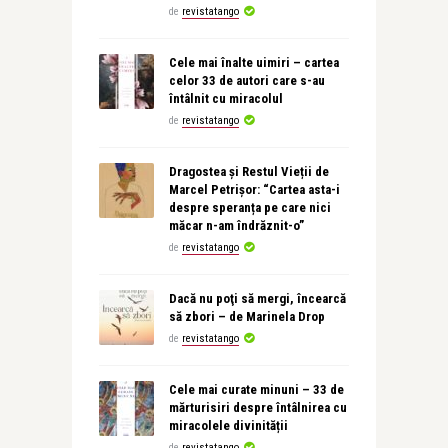
de
revistatango
Cele mai înalte uimiri – cartea
celor 33 de autori care s-au
întâlnit cu miracolul
de
revistatango
Dragostea și Restul Vieții de
Marcel Petrișor: “Cartea asta-i
despre speranța pe care nici
măcar n-am îndrăznit-o”
de
revistatango
Dacă nu poţi să mergi, încearcă
să zbori – de Marinela Drop
de
revistatango
Cele mai curate minuni – 33 de
mărturisiri despre întâlnirea cu
miracolele divinității
de
revistatango