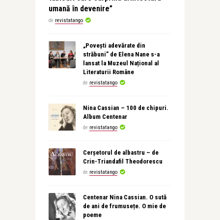
umană în devenire”
de
revistatango
„Povești adevărate din
străbuni” de Elena Nane s-a
lansat la Muzeul Național al
Literaturii Române
de
revistatango
Nina Cassian – 100 de chipuri.
Album Centenar
de
revistatango
Cerșetorul de albastru – de
Crin-Triandafil Theodorescu
de
revistatango
Centenar Nina Cassian. O sută
de ani de frumusețe. O mie de
poeme