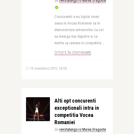
de
revistatango.ro Marea Dragoste
Concurentii s-au luptat vineri
seara la Vocea Romaniei sa le
demonstreze antrenorilor ca vor
sa mearga mai departe si ca
merita sa ramana in competitia ..
CITEȘTE ÎN CONTINUARE
15 noiembrie 2015, 18:04
Alti opt concurenti
exceptionali intra in
competitia Vocea
Romaniei
de
revistatango.ro Marea Dragoste