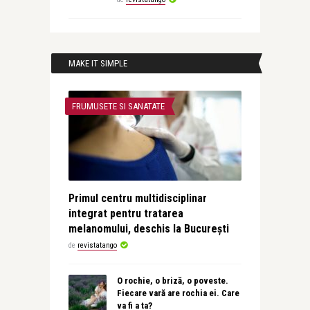
MAKE IT SIMPLE
FRUMUSETE SI SANATATE
Primul centru multidisciplinar
integrat pentru tratarea
melanomului, deschis la București
de
revistatango
O rochie, o briză, o poveste.
Fiecare vară are rochia ei. Care
va fi a ta?