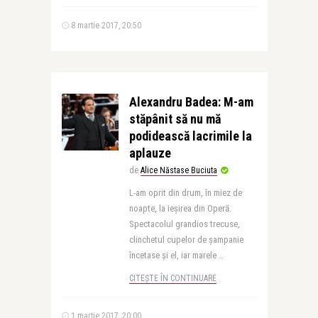
8 martie 2017, 20:50
Alexandru Badea: M-am
stăpânit să nu mă
podidească lacrimile la
aplauze
de
Alice Năstase Buciuta
L-am oprit din drum, în miez de
noapte, la ieșirea din Operă.
Spectacolul grandios trecuse,
clinchetul cupelor de șampanie
încetase și el, iar marele ..
CITEȘTE ÎN CONTINUARE
1 martie 2017, 20:00