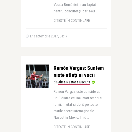
Vocea României, s-au luptat
pentru concurenţi, dar s-au ..
CITEȘTE ÎN CONTINUARE
17 septembrie 2017, 04:17
Ramón Vargas: Suntem
niște atleți ai vocii
de
Alice Năstase Buciuta
Ramón Vargas este considerat
unul dintre cei mai mari tenori ai
lumii, invitat și dorit pe toate
marile scene internaționale.
Născut în Mexic, fiind ..
CITEȘTE ÎN CONTINUARE