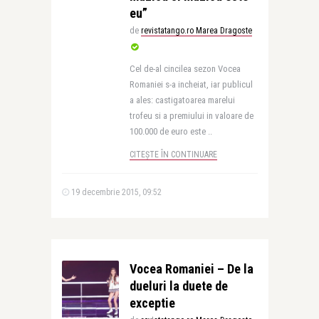
eu”
de
revistatango.ro Marea Dragoste
Cel de-al cincilea sezon Vocea
Romaniei s-a incheiat, iar publicul
a ales: castigatoarea marelui
trofeu si a premiului in valoare de
100.000 de euro este ..
CITEȘTE ÎN CONTINUARE
19 decembrie 2015, 09:52
Vocea Romaniei – De la
dueluri la duete de
exceptie