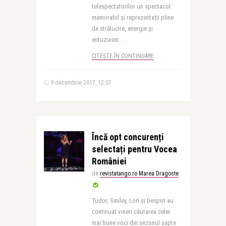
telespectatorilor un spectacol
memorabil și reprezentații pline
de strălucire, energie și
entuziasm. ..
CITEȘTE ÎN CONTINUARE
9 decembrie 2017, 12:07
Încă opt concurenți
selectați pentru Vocea
României
de
revistatango.ro Marea Dragoste
Tudor, Smiley, Lori și Despot au
continuat vineri căutarea celei
mai bune voci din sezonul șapte