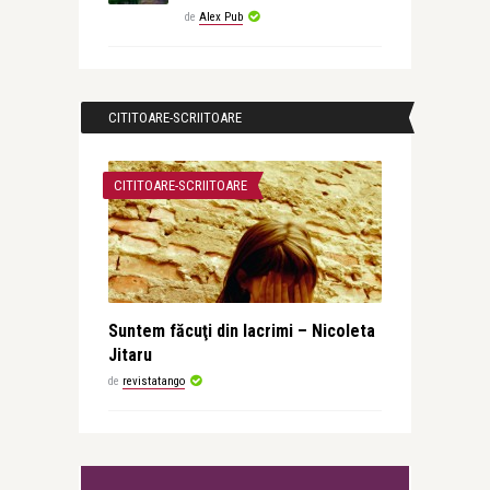
de
Alex Pub
CITITOARE-SCRIITOARE
CITITOARE-SCRIITOARE
Suntem făcuţi din lacrimi – Nicoleta
Jitaru
de
revistatango