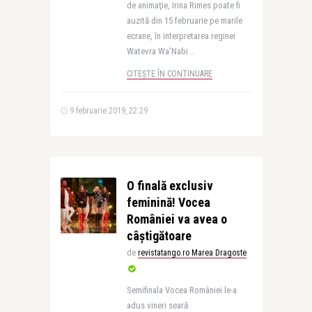
de animaţie, Irina Rimes poate fi
auzită din 15 februarie pe marile
ecrane, în interpretarea reginei
Watevra Wa’Nabi ..
CITEȘTE ÎN CONTINUARE
9 februarie 2019, 22:29
O finală exclusiv
feminină! Vocea
României va avea o
câștigătoare
de
revistatango.ro Marea Dragoste
Semifinala Vocea României le-a
adus vineri seară