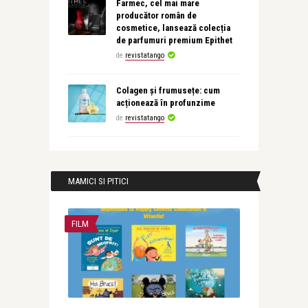
Farmec, cel mai mare
producător român de
cosmetice, lansează colecția
de parfumuri premium Epithet
de
revistatango
Colagen și frumusețe: cum
acționează în profunzime
de
revistatango
MAMICI SI PITICI
FILM