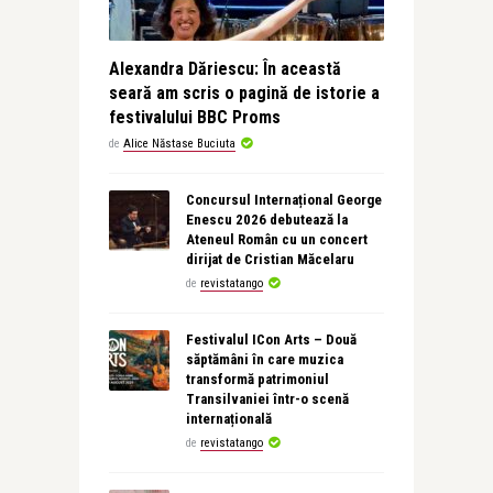
Alexandra Dăriescu: În această
seară am scris o pagină de istorie a
festivalului BBC Proms
de
Alice Năstase Buciuta
Concursul Internațional George
Enescu 2026 debutează la
Ateneul Român cu un concert
dirijat de Cristian Măcelaru
de
revistatango
Festivalul ICon Arts – Două
săptămâni în care muzica
transformă patrimoniul
Transilvaniei într-o scenă
internațională
de
revistatango