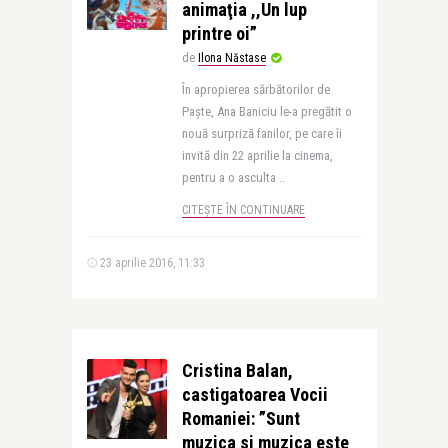
animaţia ,,Un lup
printre oi”
de
Ilona Năstase
În apropierea sărbătorilor de
Paşte, Ana Baniciu le-a pregătit o
nouă surpriză fanilor, pe care îi
invită din 22 aprilie la cinema,
pentru a o asculta ..
CITEȘTE ÎN CONTINUARE
23 aprilie 2016, 11:33
Cristina Balan,
castigatoarea Vocii
Romaniei: ”Sunt
muzica si muzica este