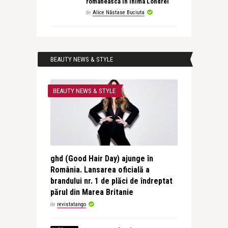
românească în inima Londrei
de
Alice Năstase Buciuta
BEAUTY NEWS & STYLE
BEAUTY NEWS & STYLE
ghd (Good Hair Day) ajunge în
România. Lansarea oficială a
brandului nr. 1 de plăci de îndreptat
părul din Marea Britanie
de
revistatango