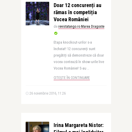
Doar 12 concurenți au
rămas în competiția
Vocea României
de
revistatango.ro Marea Dragoste
Etapa knockout-urilor s-a
încheiat! 12 concurenți sunt
pregătiți să demonstreze că doar
vocea contează în show-urile live
Vocea României! S-au ..
CITEȘTE ÎN CONTINUARE
26 noiembrie 2016, 11:26
Irina Margareta Nistor: