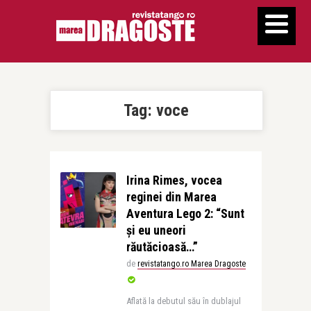
Tag:
voce
Irina Rimes, vocea
reginei din Marea
Aventura Lego 2: “Sunt
şi eu uneori
răutăcioasă…”
de
revistatango.ro Marea Dragoste
Aflată la debutul său în dublajul