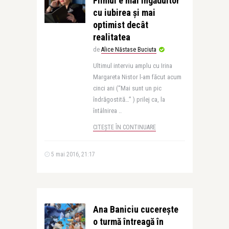
Filmul e mai îngăduitor
cu iubirea şi mai
optimist decât
realitatea
de
Alice Năstase Buciuta
Ultimul interviu amplu cu Irina
Margareta Nistor l-am făcut acum
cinci ani (“Mai sunt un pic
îndrăgostită…” ) prilej ca, la
întâlnirea ..
CITEȘTE ÎN CONTINUARE
5 mai 2016, 21:17
Ana Baniciu cucereşte
o turmă întreagă în