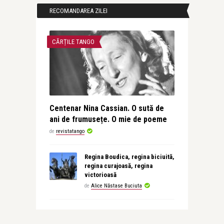
RECOMANDAREA ZILEI
CĂRȚILE TANGO
Centenar Nina Cassian. O sută de
ani de frumusețe. O mie de poeme
de
revistatango
Regina Boudica, regina biciuită,
regina curajoasă, regina
victorioasă
de
Alice Năstase Buciuta