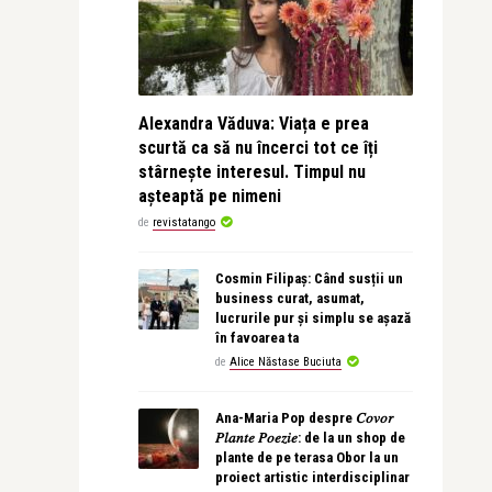
Alexandra Văduva: Viața e prea
scurtă ca să nu încerci tot ce îți
stârnește interesul. Timpul nu
așteaptă pe nimeni
de
revistatango
Cosmin Filipaș: Când susții un
business curat, asumat,
lucrurile pur și simplu se așază
în favoarea ta
de
Alice Năstase Buciuta
Ana-Maria Pop despre 𝐶𝑜𝑣𝑜𝑟
𝑃𝑙𝑎𝑛𝑡𝑒 𝑃𝑜𝑒𝑧𝑖𝑒: de la un shop de
plante de pe terasa Obor la un
proiect artistic interdisciplinar