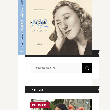
CAUTĂ ÎN SITE
INTERVIURI
INTERVIURI