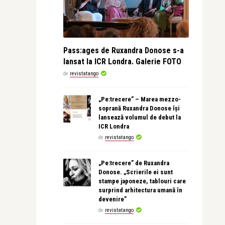
Pass:ages de Ruxandra Donose s-a
lansat la ICR Londra. Galerie FOTO
de
revistatango
„Pe:trecere” – Marea mezzo-
soprană Ruxandra Donose își
lansează volumul de debut la
ICR Londra
de
revistatango
„Pe:trecere” de Ruxandra
Donose. „Scrierile ei sunt
stampe japoneze, tablouri care
surprind arhitectura umană în
devenire”
de
revistatango