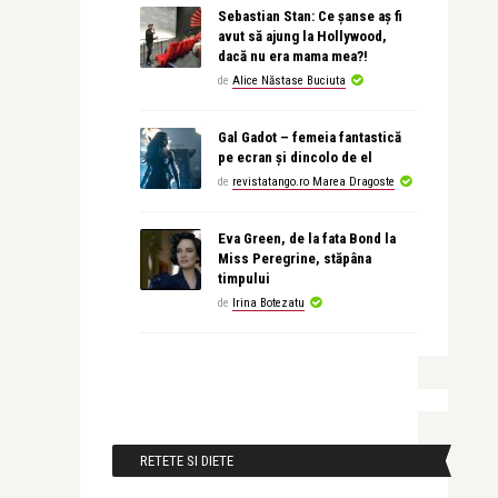
Sebastian Stan: Ce șanse aș fi
avut să ajung la Hollywood,
dacă nu era mama mea?!
de
Alice Năstase Buciuta
Gal Gadot – femeia fantastică
pe ecran și dincolo de el
de
revistatango.ro Marea Dragoste
Eva Green, de la fata Bond la
Miss Peregrine, stăpâna
timpului
de
Irina Botezatu
RETETE SI DIETE