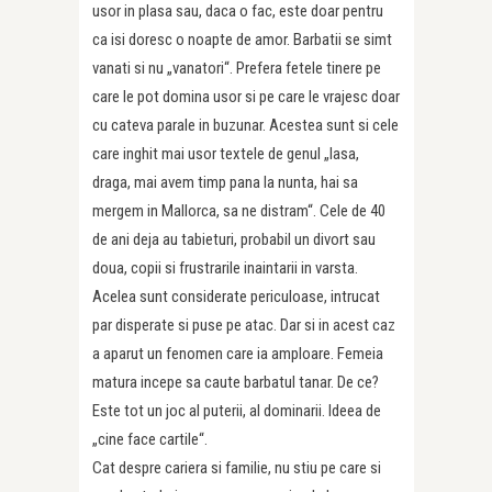
usor in plasa sau, daca o fac, este doar pentru
ca isi doresc o noapte de amor. Barbatii se simt
vanati si nu „vanatori“. Prefera fetele tinere pe
care le pot domina usor si pe care le vrajesc doar
cu cateva parale in buzunar. Acestea sunt si cele
care inghit mai usor textele de genul „lasa,
draga, mai avem timp pana la nunta, hai sa
mergem in Mallorca, sa ne distram“. Cele de 40
de ani deja au tabieturi, probabil un divort sau
doua, copii si frustrarile inaintarii in varsta.
Acelea sunt considerate periculoase, intrucat
par disperate si puse pe atac. Dar si in acest caz
a aparut un fenomen care ia amploare. Femeia
matura incepe sa caute barbatul tanar. De ce?
Este tot un joc al puterii, al dominarii. Ideea de
„cine face cartile“.
Cat despre cariera si familie, nu stiu pe care si