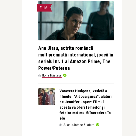
FILM
Ana Ularu, actrița româncă
multipremiată internațional, joacă în
serialul nr. 1 al Amazon Prime, The
Power/Puterea
de
Ilona Năstase
Vanessa Hudgens, vedetă a
filmului “A doua șansă”, alături
de Jennifer Lopez: Filmul
acesta va oferi femeilor și
fetelor mai multă încredere în
ele
de
Alice Năstase Buciuta