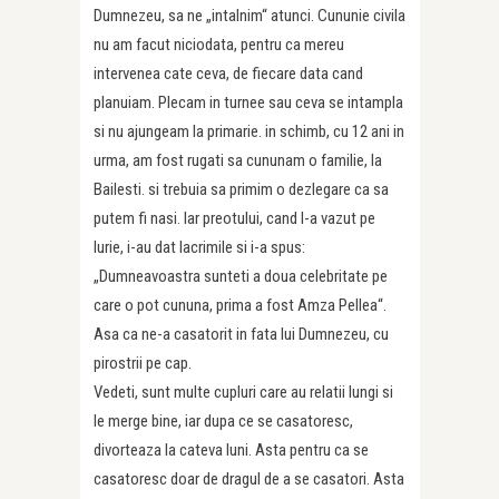
Dumnezeu, sa ne „intalnim“ atunci. Cununie civila
nu am facut niciodata, pentru ca mereu
intervenea cate ceva, de fiecare data cand
planuiam. Plecam in turnee sau ceva se intampla
si nu ajungeam la primarie. in schimb, cu 12 ani in
urma, am fost rugati sa cununam o familie, la
Bailesti. si trebuia sa primim o dezlegare ca sa
putem fi nasi. Iar preotului, cand l-a vazut pe
Iurie, i-au dat lacrimile si i-a spus:
„Dumneavoastra sunteti a doua celebritate pe
care o pot cununa, prima a fost Amza Pellea“.
Asa ca ne-a casatorit in fata lui Dumnezeu, cu
pirostrii pe cap.
Vedeti, sunt multe cupluri care au relatii lungi si
le merge bine, iar dupa ce se casatoresc,
divorteaza la cateva luni. Asta pentru ca se
casatoresc doar de dragul de a se casatori. Asta