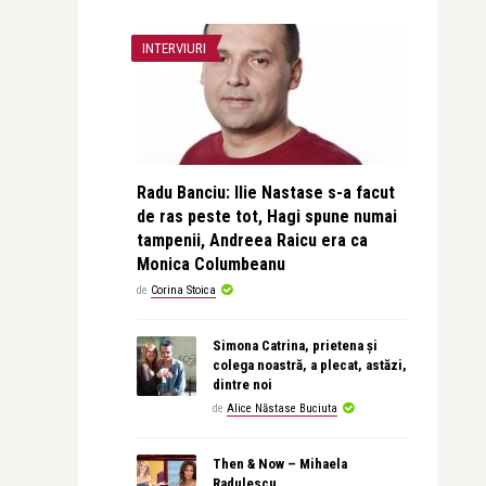
INTERVIURI
Radu Banciu: Ilie Nastase s-a facut
de ras peste tot, Hagi spune numai
tampenii, Andreea Raicu era ca
Monica Columbeanu
de
Corina Stoica
Simona Catrina, prietena și
colega noastră, a plecat, astăzi,
dintre noi
de
Alice Năstase Buciuta
Then & Now – Mihaela
Radulescu