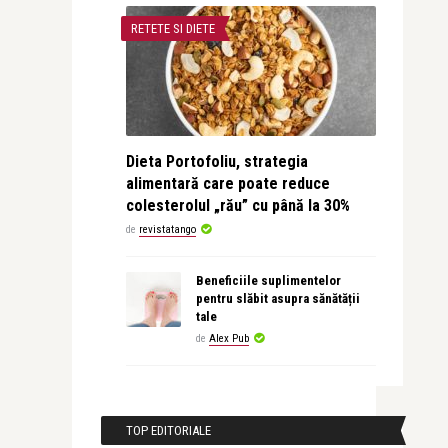
RETETE SI DIETE
Dieta Portofoliu, strategia
alimentară care poate reduce
colesterolul „rău” cu până la 30%
de
revistatango
Beneficiile suplimentelor
pentru slăbit asupra sănătății
tale
de
Alex Pub
TOP EDITORIALE