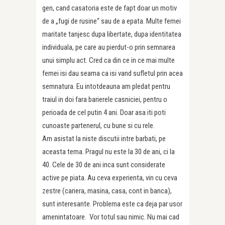
gen, cand casatoria este de fapt doar un motiv
de a „fugi de rusine“ sau de a epata. Multe femei
maritate tanjesc dupa libertate, dupa identitatea
individuala, pe care au pierdut-o prin semnarea
unui simplu act. Cred ca din ce in ce mai multe
femei isi dau seama ca isi vand sufletul prin acea
semnatura. Eu intotdeauna am pledat pentru
traiul in doi fara barierele casniciei, pentru o
perioada de cel putin 4 ani. Doar asa iti poti
cunoaste partenerul, cu bune si cu rele.
Am asistat la niste discutii intre barbati, pe
aceasta tema. Pragul nu este la 30 de ani, ci la
40. Cele de 30 de ani inca sunt considerate
active pe piata. Au ceva experienta, vin cu ceva
zestre (cariera, masina, casa, cont in banca),
sunt interesante. Problema este ca deja par usor
amenintatoare. Vor totul sau nimic. Nu mai cad