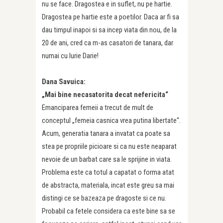
nu se face. Dragostea e in suflet, nu pe hartie.
Dragostea pe hartie este a poetilor. Daca ar fi sa
dau timpul inapoi si sa incep viata din nou, de la
20 de ani, cred ca m-as casatori de tanara, dar
numai cu Iurie Darie!
Dana Savuica:
„Mai bine necasatorita decat nefericita“
Emanciparea femeii a trecut de mult de
conceptul „femeia casnica vrea putina libertate“.
Acum, generatia tanara a invatat ca poate sa
stea pe propriile picioare si ca nu este neaparat
nevoie de un barbat care sa le sprijine in viata.
Problema este ca totul a capatat o forma atat
de abstracta, materiala, incat este greu sa mai
distingi ce se bazeaza pe dragoste si ce nu.
Probabil ca fetele considera ca este bine sa se