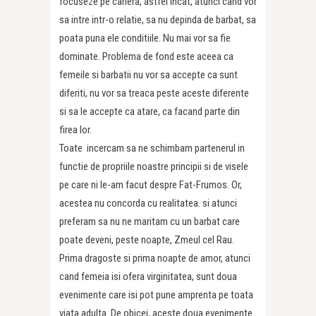
focuseze pe cariera, astfel incat, atunci cand vor
sa intre intr-o relatie, sa nu depinda de barbat, sa
poata puna ele conditiile. Nu mai vor sa fie
dominate. Problema de fond este aceea ca
femeile si barbatii nu vor sa accepte ca sunt
diferiti, nu vor sa treaca peste aceste diferente
si sa le accepte ca atare, ca facand parte din
firea lor.
Toate incercam sa ne schimbam partenerul in
functie de propriile noastre principii si de visele
pe care ni le-am facut despre Fat-Frumos. Or,
acestea nu concorda cu realitatea. si atunci
preferam sa nu ne maritam cu un barbat care
poate deveni, peste noapte, Zmeul cel Rau.
Prima dragoste si prima noapte de amor, atunci
cand femeia isi ofera virginitatea, sunt doua
evenimente care isi pot pune amprenta pe toata
viata adulta. De obicei, aceste doua evenimente