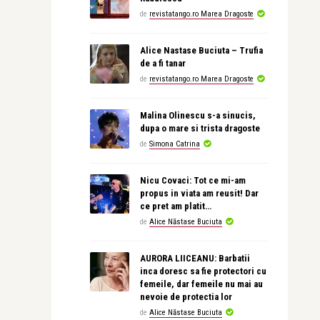
de
revistatango.ro Marea Dragoste
Alice Nastase Buciuta – Trufia
de a fi tanar
de
revistatango.ro Marea Dragoste
Malina Olinescu s-a sinucis,
dupa o mare si trista dragoste
de
Simona Catrina
Nicu Covaci: Tot ce mi-am
propus in viata am reusit! Dar
ce pret am platit…
de
Alice Năstase Buciuta
AURORA LIICEANU: Barbatii
inca doresc sa fie protectori cu
femeile, dar femeile nu mai au
nevoie de protectia lor
de
Alice Năstase Buciuta