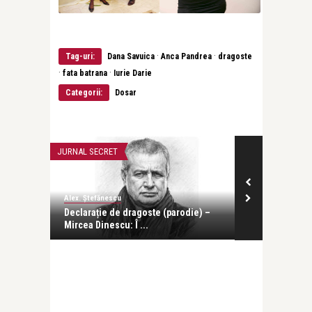
·
·
Tag-uri:
Dana Savuica
Anca Pandrea
dragoste
·
·
fata batrana
Iurie Darie
Categorii:
Dosar
JURNAL SECRET
JURNAL SECRET
Alex. Ștefănescu
Alex. Ștefănesc
Declarație de dragoste (parodie) –
Declarație de
Mircea Dinescu: Î ...
Marina Almășa