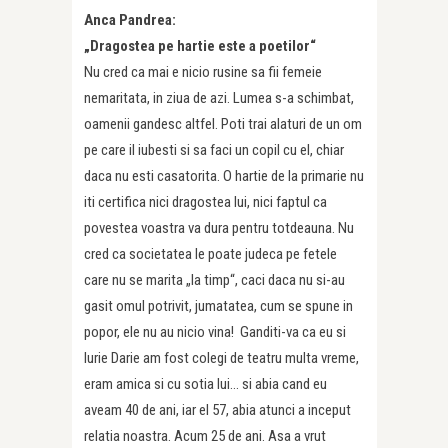
Anca Pandrea
:
„Dragostea pe hartie este a poetilor“
Nu cred ca mai e nicio rusine sa fii femeie
nemaritata, in ziua de azi. Lumea s-a schimbat,
oamenii gandesc altfel. Poti trai alaturi de un om
pe care il iubesti si sa faci un copil cu el, chiar
daca nu esti casatorita. O hartie de la primarie nu
iti certifica nici dragostea lui, nici faptul ca
povestea voastra va dura pentru totdeauna. Nu
cred ca societatea le poate judeca pe fetele
care nu se marita „la timp“, caci daca nu si-au
gasit omul potrivit, jumatatea, cum se spune in
popor, ele nu au nicio vina! Ganditi-va ca eu si
Iurie Darie am fost colegi de teatru multa vreme,
eram amica si cu sotia lui… si abia cand eu
aveam 40 de ani, iar el 57, abia atunci a inceput
relatia noastra. Acum 25 de ani. Asa a vrut