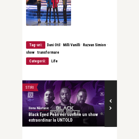
·
·
·
Tag-uri:
Dani Otil
Milli Vanilli
Razvan Simion
·
show
transformare
Categorii:
Life
STIRI
CONCERTE & SP
Ilona Năstase
revistatango.ro
lva,
Black Eyed Peas vor sustine un show
ADOR cu Lore
extraordinar la UNTOLD
– 30 de ani de 