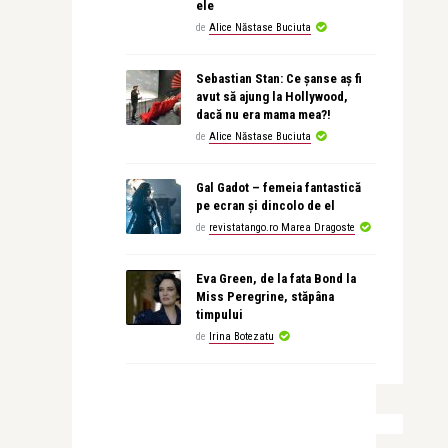
ele
de
Alice Năstase Buciuta
Sebastian Stan: Ce șanse aș fi
avut să ajung la Hollywood,
dacă nu era mama mea?!
de
Alice Năstase Buciuta
Gal Gadot – femeia fantastică
pe ecran și dincolo de el
de
revistatango.ro Marea Dragoste
Eva Green, de la fata Bond la
Miss Peregrine, stăpâna
timpului
de
Irina Botezatu