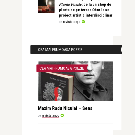
𝑃𝑙𝑎𝑛𝑡𝑒 𝑃𝑜𝑒𝑧𝑖𝑒: de la un shop de
plante de pe terasa Obor la un
proiect artistic interdisciplinar
de
revistatango
CEA MAI FRUMOASA POEZIE
CEA MAI FRUMOASA POEZIE
Maxim Radu Niculai – Sens
de
revistatango