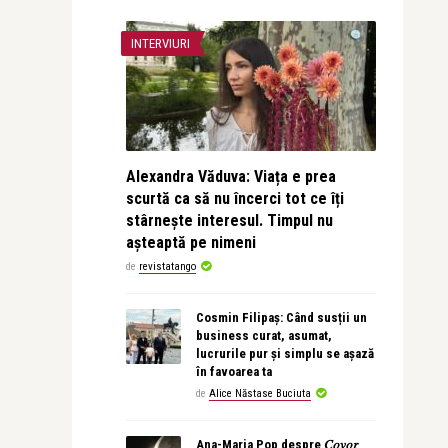
INTERVIURI
Alexandra Văduva: Viața e prea
scurtă ca să nu încerci tot ce îți
stârnește interesul. Timpul nu
așteaptă pe nimeni
de
revistatango
Cosmin Filipaș: Când susții un
business curat, asumat,
lucrurile pur și simplu se așază
în favoarea ta
de
Alice Năstase Buciuta
Ana-Maria Pop despre 𝐶𝑜𝑣𝑜𝑟