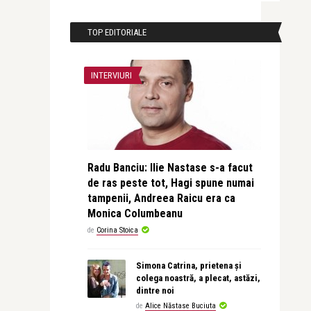
TOP EDITORIALE
INTERVIURI
Radu Banciu: Ilie Nastase s-a facut
de ras peste tot, Hagi spune numai
tampenii, Andreea Raicu era ca
Monica Columbeanu
de
Corina Stoica
Simona Catrina, prietena și
colega noastră, a plecat, astăzi,
dintre noi
de
Alice Năstase Buciuta