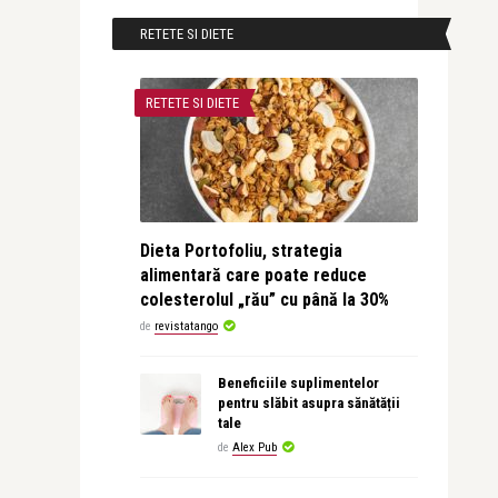
RETETE SI DIETE
RETETE SI DIETE
Dieta Portofoliu, strategia
alimentară care poate reduce
colesterolul „rău” cu până la 30%
de
revistatango
Beneficiile suplimentelor
pentru slăbit asupra sănătății
tale
de
Alex Pub