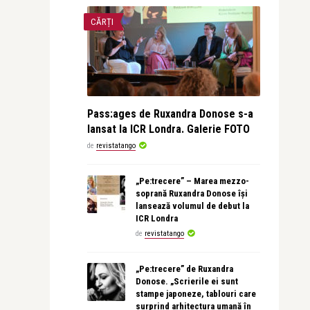
CĂRȚI
Pass:ages de Ruxandra Donose s-a
lansat la ICR Londra. Galerie FOTO
de
revistatango
„Pe:trecere” – Marea mezzo-
soprană Ruxandra Donose își
lansează volumul de debut la
ICR Londra
de
revistatango
„Pe:trecere” de Ruxandra
Donose. „Scrierile ei sunt
stampe japoneze, tablouri care
surprind arhitectura umană în