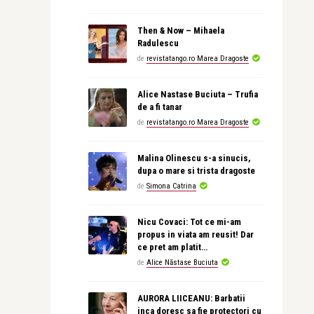
Then & Now – Mihaela
Radulescu
de
revistatango.ro Marea Dragoste
Alice Nastase Buciuta – Trufia
de a fi tanar
de
revistatango.ro Marea Dragoste
Malina Olinescu s-a sinucis,
dupa o mare si trista dragoste
de
Simona Catrina
Nicu Covaci: Tot ce mi-am
propus in viata am reusit! Dar
ce pret am platit…
de
Alice Năstase Buciuta
AURORA LIICEANU: Barbatii
inca doresc sa fie protectori cu