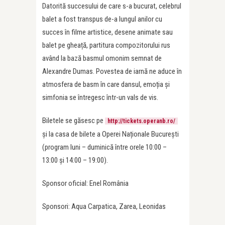
Datorită succesului de care s-a bucurat, celebrul
balet a fost transpus de-a lungul anilor cu
succes în filme artistice, desene animate sau
balet pe gheață, partitura compozitorului rus
având la bază basmul omonim semnat de
Alexandre Dumas. Povestea de iarnă ne aduce în
atmosfera de basm în care dansul, emoția și
simfonia se întregesc într-un vals de vis.
Biletele se găsesc pe
http://tickets.operanb.ro/
și la casa de bilete a Operei Naționale București
(program luni – duminică între orele 10:00 –
13:00 și 14:00 – 19:00).
Sponsor oficial: Enel România
Sponsori: Aqua Carpatica, Zarea, Leonidas