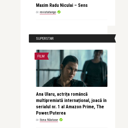
Maxim Radu Niculai – Sens
de
revistatango
SUPERSTAR
FILM
Ana Ularu, actrița româncă
multipremiată internațional, joacă în
serialul nr. 1 al Amazon Prime, The
Power/Puterea
de
Ilona Năstase