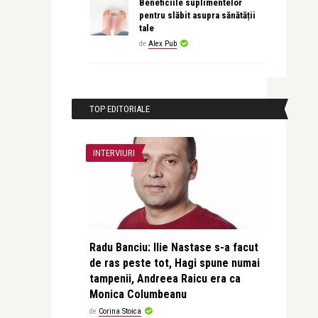
Beneficiile suplimentelor
pentru slăbit asupra sănătății
tale
de
Alex Pub
TOP EDITORIALE
INTERVIURI
Radu Banciu: Ilie Nastase s-a facut
de ras peste tot, Hagi spune numai
tampenii, Andreea Raicu era ca
Monica Columbeanu
de
Corina Stoica