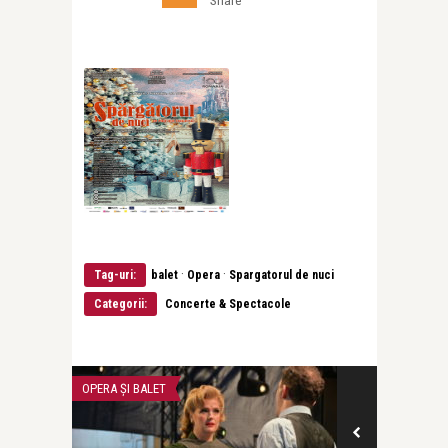
Share
·
·
Tag-uri:
balet
Opera
Spargatorul de nuci
Categorii:
Concerte & Spectacole
ȘI BALET
OPERA ȘI BALET