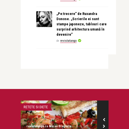
„Pe:trecere” de Ruxandra
Donose. „Scrierile ei sunt
stampe japoneze, tablouri care
surprind arhitectura umană în
devenire”
de
revistatango
DIETE
MONEYCHAT
ngo.ro Marea Dragoste
revistatango.ro Marea Dragoste