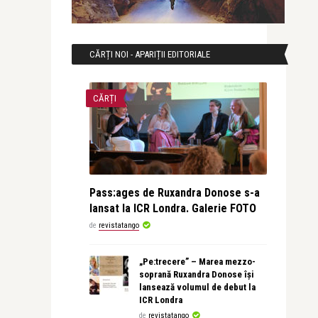
CĂRȚI NOI - APARIȚII EDITORIALE
CĂRȚI
Pass:ages de Ruxandra Donose s-a
lansat la ICR Londra. Galerie FOTO
de
revistatango
„Pe:trecere” – Marea mezzo-
soprană Ruxandra Donose își
lansează volumul de debut la
ICR Londra
de
revistatango