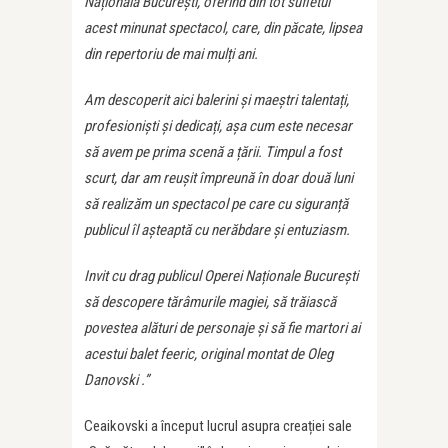
Națională București, oferind din tot sufletul
acest minunat spectacol, care, din păcate, lipsea
din repertoriu de mai mulți ani.
Am descoperit aici balerini și maeștri talentați,
profesioniști și dedicați, așa cum este necesar
să avem pe prima scenă a țării. Timpul a fost
scurt, dar am reușit împreună în doar două luni
să realizăm un spectacol pe care cu siguranță
publicul îl așteaptă cu nerăbdare și entuziasm.
Invit cu drag publicul Operei Naționale București
să descopere tărâmurile magiei, să trăiască
povestea alături de personaje şi să fie martori ai
acestui balet feeric, original montat de Oleg
Danovski .”
Ceaikovski a început lucrul asupra creației sale