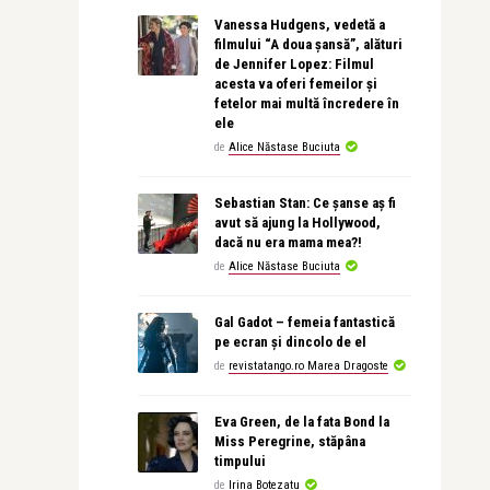
Vanessa Hudgens, vedetă a
filmului “A doua șansă”, alături
de Jennifer Lopez: Filmul
acesta va oferi femeilor și
fetelor mai multă încredere în
ele
de
Alice Năstase Buciuta
Sebastian Stan: Ce șanse aș fi
avut să ajung la Hollywood,
dacă nu era mama mea?!
de
Alice Năstase Buciuta
Gal Gadot – femeia fantastică
pe ecran și dincolo de el
de
revistatango.ro Marea Dragoste
Eva Green, de la fata Bond la
Miss Peregrine, stăpâna
timpului
de
Irina Botezatu