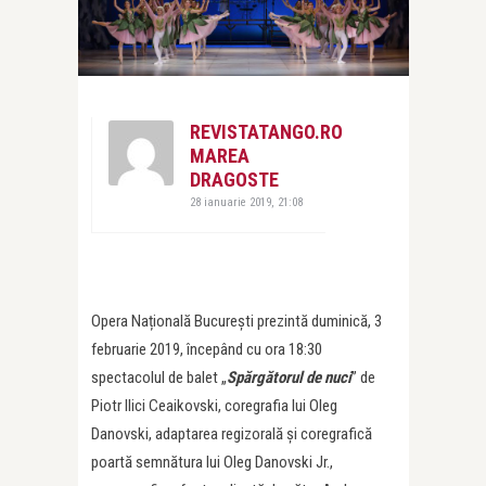
REVISTATANGO.RO
MAREA
DRAGOSTE
28 ianuarie 2019, 21:08
Opera Națională București prezintă duminică, 3
februarie 2019, începând cu ora 18:30
spectacolul de balet „
Spărgătorul de nuci
” de
Piotr Ilici Ceaikovski, coregrafia lui Oleg
Danovski, adaptarea regizorală și coregrafică
poartă semnătura lui Oleg Danovski Jr.,