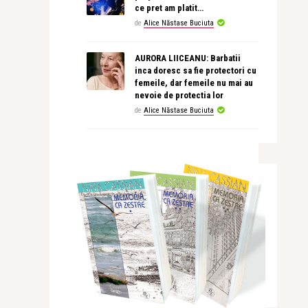
ce pret am platit…
de
Alice Năstase Buciuta
AURORA LIICEANU: Barbatii
inca doresc sa fie protectori cu
femeile, dar femeile nu mai au
nevoie de protectia lor
de
Alice Năstase Buciuta