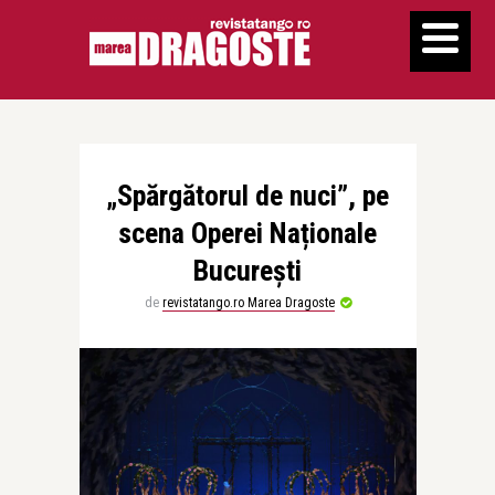
„Spărgătorul de nuci”, pe
scena Operei Naționale
București
de
revistatango.ro Marea Dragoste