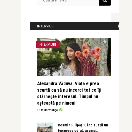
INTERVIURI
INTERVIURI
Alexandra Văduva: Viața e prea
scurtă ca să nu încerci tot ce îți
stârnește interesul. Timpul nu
așteaptă pe nimeni
de
revistatango
Cosmin Filipaș: Când susții un
business curat, asumat,