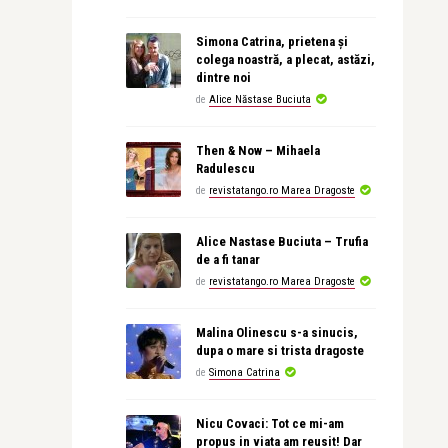
Simona Catrina, prietena și
colega noastră, a plecat, astăzi,
dintre noi
de
Alice Năstase Buciuta
Then & Now – Mihaela
Radulescu
de
revistatango.ro Marea Dragoste
Alice Nastase Buciuta – Trufia
de a fi tanar
de
revistatango.ro Marea Dragoste
Malina Olinescu s-a sinucis,
dupa o mare si trista dragoste
de
Simona Catrina
Nicu Covaci: Tot ce mi-am
propus in viata am reusit! Dar