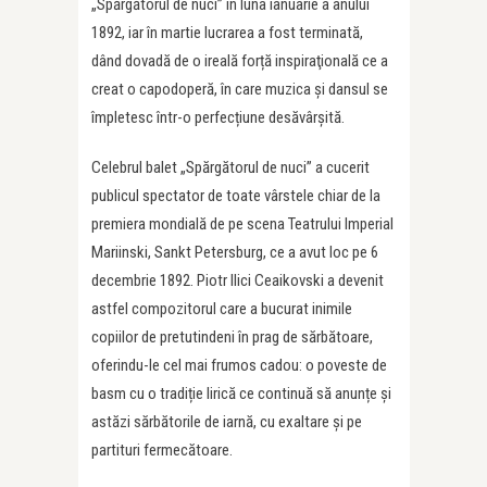
„Spărgătorul de nuci” în luna ianuarie a anului
1892, iar în martie lucrarea a fost terminată,
dând dovadă de o ireală forță inspiraţională ce a
creat o capodoperă, în care muzica și dansul se
împletesc într-o perfecțiune desăvârșită.
Celebrul balet „Spărgătorul de nuci” a cucerit
publicul spectator de toate vârstele chiar de la
premiera mondială de pe scena Teatrului Imperial
Mariinski, Sankt Petersburg, ce a avut loc pe 6
decembrie 1892. Piotr Ilici Ceaikovski a devenit
astfel compozitorul care a bucurat inimile
copiilor de pretutindeni în prag de sărbătoare,
oferindu-le cel mai frumos cadou: o poveste de
basm cu o tradiție lirică ce continuă să anunțe și
astăzi sărbătorile de iarnă, cu exaltare și pe
partituri fermecătoare.