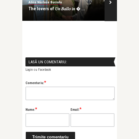
Năstase Buciuta
Alice Năstase Buciuta
vers of 𝑈𝑛 𝐵𝑎𝑙𝑙𝑜 𝑖𝑛 � ...
Zece ani de prietenie cu Eboli:
Triumful Ruxandrei Donos ...
LASĂ UN COMENTARIU:
Login cu Facebook
*
Comentariu:
*
*
Nume:
Email: