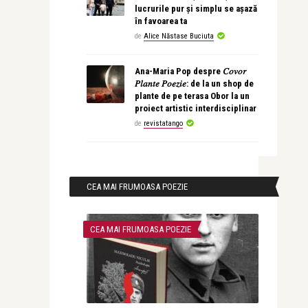
lucrurile pur și simplu se așază
în favoarea ta
de
Alice Năstase Buciuta
Ana-Maria Pop despre 𝐶𝑜𝑣𝑜𝑟
𝑃𝑙𝑎𝑛𝑡𝑒 𝑃𝑜𝑒𝑧𝑖𝑒: de la un shop de
plante de pe terasa Obor la un
proiect artistic interdisciplinar
de
revistatango
CEA MAI FRUMOASA POEZIE
CEA MAI FRUMOASA POEZIE