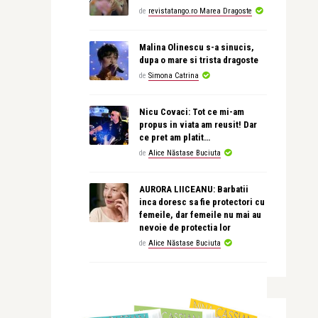
de
revistatango.ro Marea Dragoste
Malina Olinescu s-a sinucis,
dupa o mare si trista dragoste
de
Simona Catrina
Nicu Covaci: Tot ce mi-am
propus in viata am reusit! Dar
ce pret am platit…
de
Alice Năstase Buciuta
AURORA LIICEANU: Barbatii
inca doresc sa fie protectori cu
femeile, dar femeile nu mai au
nevoie de protectia lor
de
Alice Năstase Buciuta