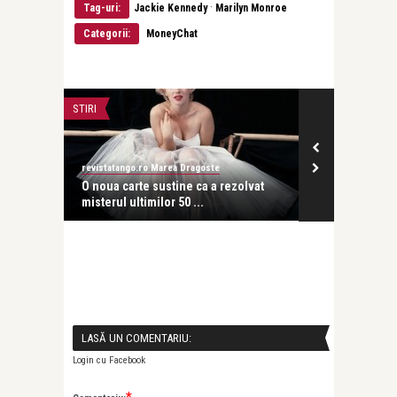
·
Tag-uri:
Jackie Kennedy
Marilyn Monroe
Categorii:
MoneyChat
STIRI
DRAGOSTE
revistatango.ro Marea Dragoste
revistatango.ro
nică a
O noua carte sustine ca a rezolvat
Maria si Trai
misterul ultimilor 50 ...
zodia doruril
LASĂ UN COMENTARIU:
Login cu Facebook