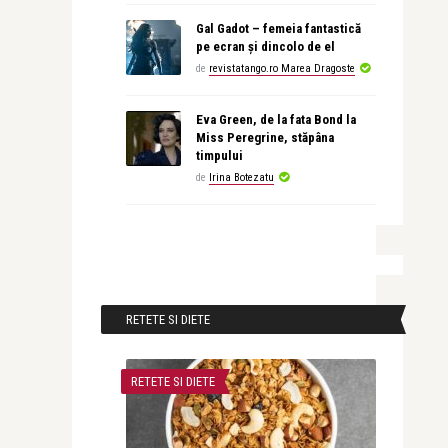
Gal Gadot – femeia fantastică
pe ecran și dincolo de el
de
revistatango.ro Marea Dragoste
Eva Green, de la fata Bond la
Miss Peregrine, stăpâna
timpului
de
Irina Botezatu
RETETE SI DIETE
RETETE SI DIETE