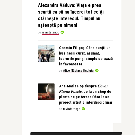
Alexandra Văduva: Viața e prea
scurtă ca să nu încerci tot ce îți
stârnește interesul. Timpul nu
așteaptă pe nimeni
de
revistatango
Cosmin Filipaș: Când susții un
business curat, asumat,
lucrurile pur și simplu se așază
în favoarea ta
de
Alice Năstase Buciuta
Ana-Maria Pop despre 𝐶𝑜𝑣𝑜𝑟
𝑃𝑙𝑎𝑛𝑡𝑒 𝑃𝑜𝑒𝑧𝑖𝑒: de la un shop de
plante de pe terasa Obor la un
proiect artistic interdisciplinar
de
revistatango