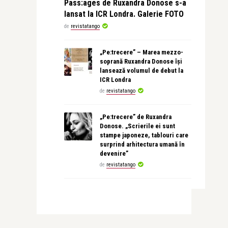
Pass:ages de Ruxandra Donose s-a
lansat la ICR Londra. Galerie FOTO
de
revistatango
„Pe:trecere” – Marea mezzo-
soprană Ruxandra Donose își
lansează volumul de debut la
ICR Londra
de
revistatango
„Pe:trecere” de Ruxandra
Donose. „Scrierile ei sunt
stampe japoneze, tablouri care
surprind arhitectura umană în
devenire”
de
revistatango