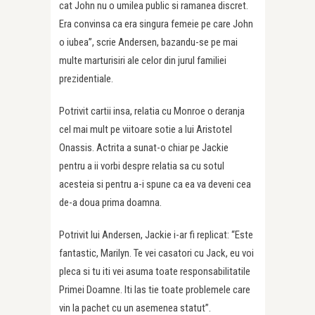
cat John nu o umilea public si ramanea discret.
Era convinsa ca era singura femeie pe care John
o iubea”, scrie Andersen, bazandu-se pe mai
multe marturisiri ale celor din jurul familiei
prezidentiale.
Potrivit cartii insa, relatia cu Monroe o deranja
cel mai mult pe viitoare sotie a lui Aristotel
Onassis. Actrita a sunat-o chiar pe Jackie
pentru a ii vorbi despre relatia sa cu sotul
acesteia si pentru a-i spune ca ea va deveni cea
de-a doua prima doamna.
Potrivit lui Andersen, Jackie i-ar fi replicat: “Este
fantastic, Marilyn. Te vei casatori cu Jack, eu voi
pleca si tu iti vei asuma toate responsabilitatile
Primei Doamne. Iti las tie toate problemele care
vin la pachet cu un asemenea statut”.