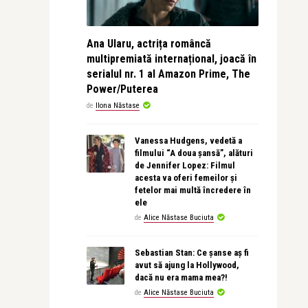
Ana Ularu, actrița româncă
multipremiată internațional, joacă în
serialul nr. 1 al Amazon Prime, The
Power/Puterea
de
Ilona Năstase
Vanessa Hudgens, vedetă a
filmului “A doua șansă”, alături
de Jennifer Lopez: Filmul
acesta va oferi femeilor și
fetelor mai multă încredere în
ele
de
Alice Năstase Buciuta
Sebastian Stan: Ce șanse aș fi
avut să ajung la Hollywood,
dacă nu era mama mea?!
de
Alice Năstase Buciuta