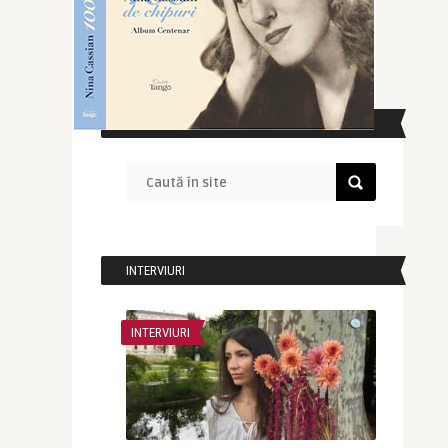
CAUTĂ ÎN SITE
INTERVIURI
INTERVIURI