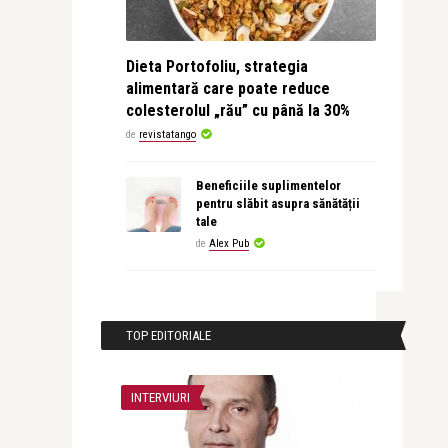
Dieta Portofoliu, strategia
alimentară care poate reduce
colesterolul „rău” cu până la 30%
de
revistatango
Beneficiile suplimentelor
pentru slăbit asupra sănătății
tale
de
Alex Pub
TOP EDITORIALE
INTERVIURI