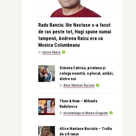
Radu Banciu: Ilie Nastase s-a facut
de ras peste tot, Hagi spune numai
tampenii, Andreea Raicu era ca
Monica Columbeanu
de
Corina Stoica
Simona Catrina, prietena și
colega noastră, a plecat, astăzi,
dintre noi
de
Alice Năstase Buciuta
Then & Now – Mihaela
Radulescu
de
revistatango.ro Marea Dragoste
Alice Nastase Buciuta – Trufia
de a fi tanar