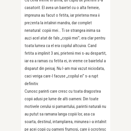
casatorit. El avea un baietel cu o alta femeie,
impreuna au facut o fetita, iar prietena mea ii
prezenta la intalniri mandra, dar complet
nenatural: copiii mei… Ti se strangea inima sa
auzi acel atat de fals „copiii mei”; era clar pentru
toata lumea ca el era copilul altcuiva. Cand
fetita a implinit 3 ani, prietenii mei s-au despartit,
iar ea a ramas cu fetita ei, in vreme ce baietelul a
disparut din peisaj. Nu l-am mai vazut niciodata,
caci veriga care-l facuse „copilul ei” s-a rupt
definitiv.
Cunosc parinti care cresc cu toata dragostea
copii adusi pe lume de alti oameni. Din toate
motivele cerului si pamantului, parintii naturali nu
au putut sa ramana langa copiii lor, asa ca
soarta, destinul, intamplarea, minunea i-a intalnit
pe acei copii cu oameni frumosi, care ii ocrotesc