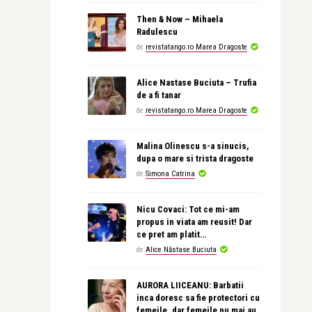
Then & Now – Mihaela
Radulescu
de
revistatango.ro Marea Dragoste
Alice Nastase Buciuta – Trufia
de a fi tanar
de
revistatango.ro Marea Dragoste
Malina Olinescu s-a sinucis,
dupa o mare si trista dragoste
de
Simona Catrina
Nicu Covaci: Tot ce mi-am
propus in viata am reusit! Dar
ce pret am platit…
de
Alice Năstase Buciuta
AURORA LIICEANU: Barbatii
inca doresc sa fie protectori cu
femeile, dar femeile nu mai au