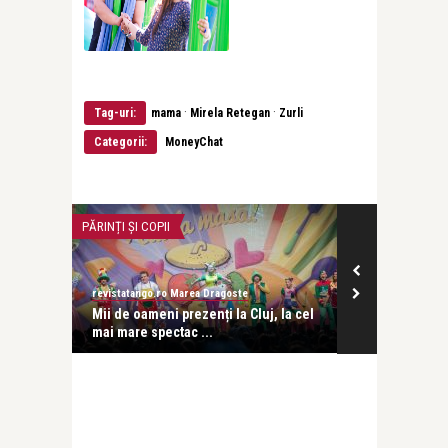
·
·
Tag-uri:
mama
Mirela Retegan
Zurli
Categorii:
MoneyChat
PĂRINȚI ȘI COPII
CEA MAI FRUMOA
revistatango.ro Marea Dragoste
revistatango
O lume
Mii de oameni prezenți la Cluj, la cel
Grigore Vieru
mai mare spectac ...