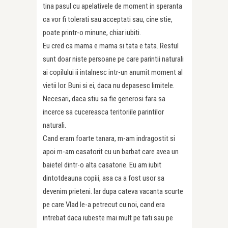
tina pasul cu apelativele de moment in speranta
ca vor fi tolerati sau acceptati sau, cine stie,
poate printr-o minune, chiar iubiti.
Eu cred ca mama e mama si tata e tata. Restul
sunt doar niste persoane pe care parintii naturali
ai copilului ii intalnesc intr-un anumit moment al
vietii lor. Buni si ei, daca nu depasesc limitele.
Necesari, daca stiu sa fie generosi fara sa
incerce sa cucereasca teritoriile parintilor
naturali.
Cand eram foarte tanara, m-am indragostit si
apoi m-am casatorit cu un barbat care avea un
baietel dintr-o alta casatorie. Eu am iubit
dintotdeauna copiii, asa ca a fost usor sa
devenim prieteni. Iar dupa cateva vacanta scurte
pe care Vlad le-a petrecut cu noi, cand era
intrebat daca iubeste mai mult pe tati sau pe