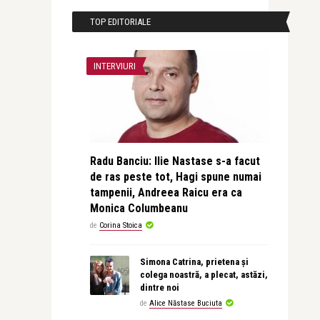
TOP EDITORIALE
INTERVIURI
Radu Banciu: Ilie Nastase s-a facut
de ras peste tot, Hagi spune numai
tampenii, Andreea Raicu era ca
Monica Columbeanu
de
Corina Stoica
Simona Catrina, prietena și
colega noastră, a plecat, astăzi,
dintre noi
de
Alice Năstase Buciuta