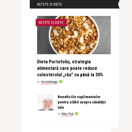
RETETE SI DIETE
RETETE SI DIETE
Dieta Portofoliu, strategia
alimentară care poate reduce
colesterolul „rău” cu până la 30%
de
revistatango
Beneficiile suplimentelor
pentru slăbit asupra sănătății
tale
de
Alex Pub