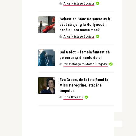
de
Alice Năstase Buciuta
Sebastian Stan: Ce șanse aș fi
avut să ajung la Hollywood,
dacă nu era mama mea?!
de
Alice Năstase Buciuta
Gal Gadot – femeia fantastică
pe ecran și dincolo de el
de
revistatango.ro Marea Dragoste
Eva Green, de la fata Bond la
Miss Peregrine, stăpâna
timpului
de
Irina Botezatu