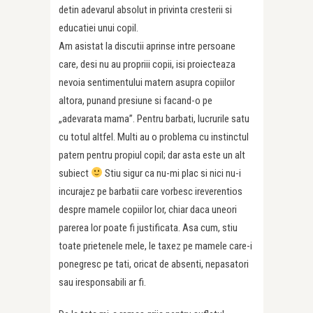
detin adevarul absolut in privinta cresterii si
educatiei unui copil.
Am asistat la discutii aprinse intre persoane
care, desi nu au propriii copii, isi proiecteaza
nevoia sentimentului matern asupra copiilor
altora, punand presiune si facand-o pe
„adevarata mama”. Pentru barbati, lucrurile satu
cu totul altfel. Multi au o problema cu instinctul
patern pentru propiul copil; dar asta este un alt
subiect
Stiu sigur ca nu-mi plac si nici nu-i
incurajez pe barbatii care vorbesc ireverentios
despre mamele copiilor lor, chiar daca uneori
parerea lor poate fi justificata. Asa cum, stiu
toate prietenele mele, le taxez pe mamele care-i
ponegresc pe tati, oricat de absenti, nepasatori
sau iresponsabili ar fi.