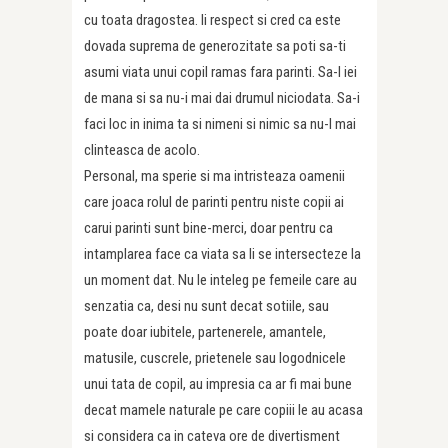
cu toata dragostea. Ii respect si cred ca este
dovada suprema de generozitate sa poti sa-ti
asumi viata unui copil ramas fara parinti. Sa-l iei
de mana si sa nu-i mai dai drumul niciodata. Sa-i
faci loc in inima ta si nimeni si nimic sa nu-l mai
clinteasca de acolo.
Personal, ma sperie si ma intristeaza oamenii
care joaca rolul de parinti pentru niste copii ai
carui parinti sunt bine-merci, doar pentru ca
intamplarea face ca viata sa li se intersecteze la
un moment dat. Nu le inteleg pe femeile care au
senzatia ca, desi nu sunt decat sotiile, sau
poate doar iubitele, partenerele, amantele,
matusile, cuscrele, prietenele sau logodnicele
unui tata de copil, au impresia ca ar fi mai bune
decat mamele naturale pe care copiii le au acasa
si considera ca in cateva ore de divertisment