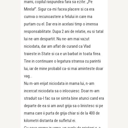
mami, copilul raspundea fara sa ezite: „Pe
Mirela!”. Sigur ca-mi facea placere si ca era
cumva o recunoastere a felului in care ma
purtam cu el. Dar era in acelasi timp o imensa
responsabilitate. Dupa 2 ani de relatie, eu si tatal
lui ne-am despartit. Nu ne-am mai vazut
niciodata, dar am aflat de curand ca Vlad
traieste in State si ca e un barbat in toata firea.
Tine in continuare o legatura stransa cu parintii
lui, iar de mine probabil ca-si mai aminteste doar
vag…
Nu m-am erijat niciodata in mama lui, n-am
incercat niciodata sa o inlocuiesc. Doar m-am
straduit sa-l fac sa se simta bine atunci cand era
departe de ea si am avut grija sa o linistesc si pe
mama care ii purta de grija chiar si de la 400 de
kilometri distanta de sufletul ei.
Cu ceva vreme in urma, un cuplu de prieteni s-a