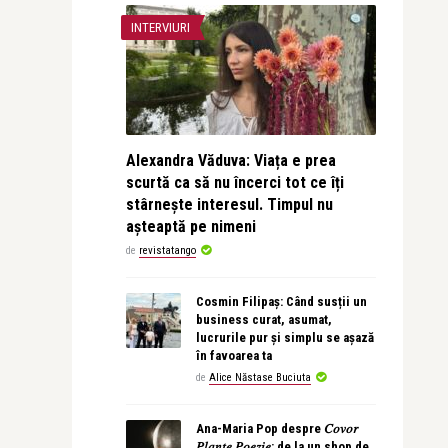
INTERVIURI
Alexandra Văduva: Viața e prea
scurtă ca să nu încerci tot ce îți
stârnește interesul. Timpul nu
așteaptă pe nimeni
de
revistatango
Cosmin Filipaș: Când susții un
business curat, asumat,
lucrurile pur și simplu se așază
în favoarea ta
de
Alice Năstase Buciuta
Ana-Maria Pop despre 𝐶𝑜𝑣𝑜𝑟
𝑃𝑙𝑎𝑛𝑡𝑒 𝑃𝑜𝑒𝑧𝑖𝑒: de la un shop de