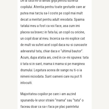
De la tata mi-a ramas grija pentru sufletul
copilului. Atentia pentru toate gesturile care ar
putea mai tarziu sa-l coste pe copil mai mult
decat a meritat pentru adult vreodata. Spaima
tatalui meu a fost ca voi face, asa cum imi
placea sa bravez in fata lui, un copil cu oricine,
un copil doar al meu. Incerca sa-mi explice cat
de mult va suferi acel copil daca nu-si cunoaste
adevaratul tata, chiar daca e “ultimul bautor”.
Acum, dupa atatia ani, cred in ce-mi spunea: tata
ii tata si in sant, mama ii mama si pe marginea
drumului. Legatura aceea de sange nu ti-o ia
nimeni niciodata. Sunt oameni care nu pot fi
inlocuiti.
Majoritatea copiilor pe care i-am auzind
spunandu-le unor straini “mama” sau “tata” o
faceau doar ca sa-i faca pe plac parintelui