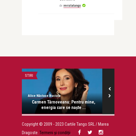
de
revistatango
STIRI
STIRI
Alice Năstase Buciuta
Ilona Năstase
ehouse,
Carmen Târnoveanu: Pentru mine,
Joaquin Pho
..
energia care se naște ...
bun ac
Copyright © 2009 - 2023 Cartile Tango SRL / Marea
Dragoste.
Termeni și condiții
.