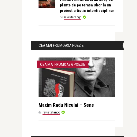
plante de pe terasa Obor la un
proiect artistic interdisciplinar
de
revistatango
CEA MAI FRUMOASA POEZIE
CEA MAI FRUMOASA POEZIE
Maxim Radu Niculai – Sens
de
revistatango