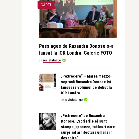
CĂRȚI
Pass:ages de Ruxandra Donose s-a
lansat la ICR Londra. Galerie FOTO
de
revistatango
„Pe:trecere” – Marea mezzo-
soprană Ruxandra Donose își
lansează volumul de debut la
ICR Londra
de
revistatango
„Pe:trecere” de Ruxandra
Donose. „Scrierile ei sunt
stampe japoneze, tablouri care
surprind arhitectura umană în
devenire”