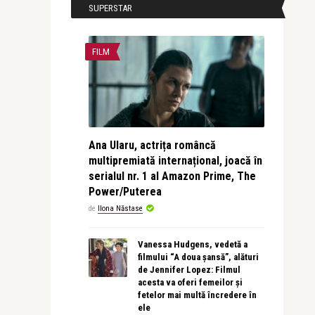
SUPERSTAR
FILM
Ana Ularu, actrița româncă
multipremiată internațional, joacă în
serialul nr. 1 al Amazon Prime, The
Power/Puterea
de
Ilona Năstase
Vanessa Hudgens, vedetă a
filmului “A doua șansă”, alături
de Jennifer Lopez: Filmul
acesta va oferi femeilor și
fetelor mai multă încredere în
ele