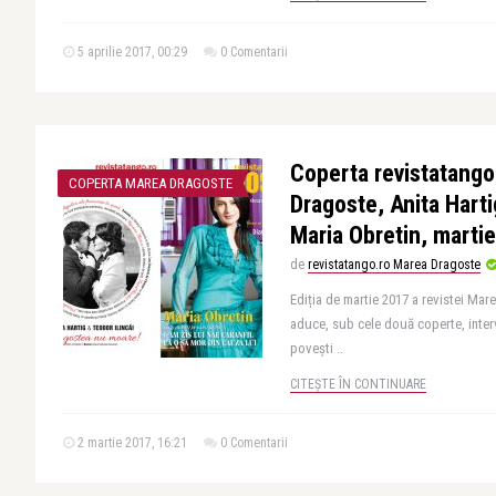
5 aprilie 2017, 00:29
0 Comentarii
Coperta revistatango
COPERTA MAREA DRAGOSTE
Dragoste, Anita Hartig
Maria Obretin, marti
de
revistatango.ro Marea Dragoste
Ediția de martie 2017 a revistei Mar
aduce, sub cele două coperte, intervi
povești ..
CITEȘTE ÎN CONTINUARE
2 martie 2017, 16:21
0 Comentarii