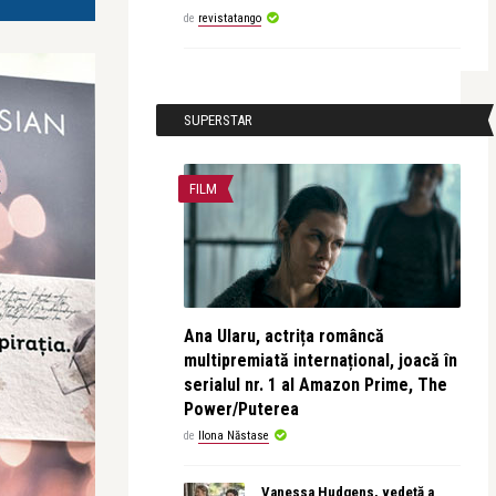
de
revistatango
SUPERSTAR
FILM
Ana Ularu, actrița româncă
multipremiată internațional, joacă în
serialul nr. 1 al Amazon Prime, The
Power/Puterea
de
Ilona Năstase
Vanessa Hudgens, vedetă a