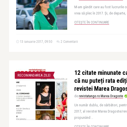
M-am gândit care au fost lucrurile c
vrea să plec în 2017. Și, de departe, 
CITEȘTE ÎN CONTINUARE
13 ianuarie 2017, 09:50
2 Comentarii
12 citate minunate c
RECOMANDAREA ZILEI
că nu puteți rata ediț
revistei Marea Drago
de
revistatango.ro Marea Dragoste
Un număr dublu, de sărbători, pentr
2017, al revistei Marea Dragoste/revi
propunând ..
CITEȘTE ÎN CONTINUARE