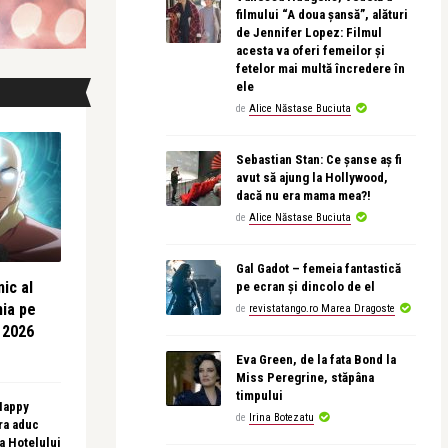
filmului “A doua șansă”, alături
de Jennifer Lopez: Filmul
acesta va oferi femeilor și
fetelor mai multă încredere în
ele
de
Alice Năstase Buciuta
Sebastian Stan: Ce șanse aș fi
avut să ajung la Hollywood,
dacă nu era mama mea?!
de
Alice Năstase Buciuta
Gal Gadot – femeia fantastică
ic al
pe ecran și dincolo de el
nia pe
de
revistatango.ro Marea Dragoste
 2026
Eva Green, de la fata Bond la
Miss Peregrine, stăpâna
timpului
 Happy
de
Irina Botezatu
ra aduc
sa Hotelului