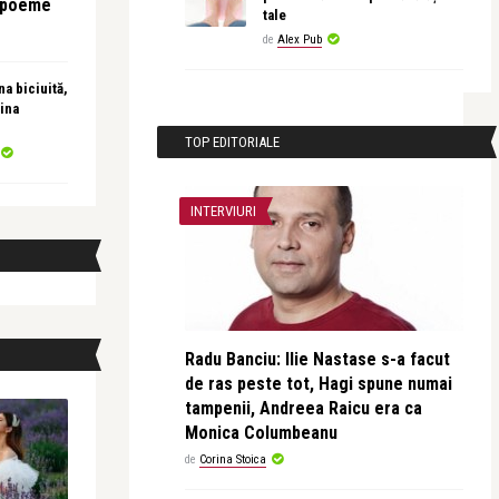
e poeme
tale
de
Alex Pub
a biciuită,
ina
TOP EDITORIALE
INTERVIURI
Radu Banciu: Ilie Nastase s-a facut
de ras peste tot, Hagi spune numai
tampenii, Andreea Raicu era ca
Monica Columbeanu
de
Corina Stoica