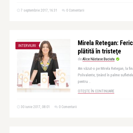
7 septembrie 2017, 16:31
0 Comentarii
Mirela Retegan: Feric
INTERVIURI
plătită în tristeţe
de
Alice Năstase Buciuta
Am văzut-o pe Mirela Retegan, la fina
Polivalente, ținând în palme sufletele
pentru ..
CITEȘTE ÎN CONTINUARE
30 iunie 2017, 08:01
0 Comentarii