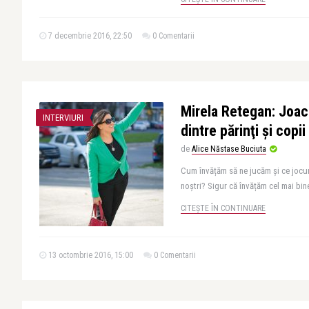
7 decembrie 2016, 22:50
0 Comentarii
Mirela Retegan: Joaca
INTERVIURI
dintre părinţi şi copii
de
Alice Năstase Buciuta
Cum învățăm să ne jucăm și ce jocur
noștri? Sigur că învățăm cel mai bine
CITEȘTE ÎN CONTINUARE
13 octombrie 2016, 15:00
0 Comentarii