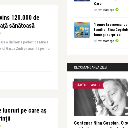
Caro
de
revistatango
vins 120.000 de
iaţă sănătoasă
1 iunie la cinema, cu
familie. Ziua Copilul
bune și surprize
de
revistatango
care o defineşte perfect pe Mirela
nul Gaşca Zurli e renumită pentru
RECOMANDAREA ZILEI
CĂRȚILE TANGO
 lucruri pe care aș
inții
Centenar Nina Cassian. O s