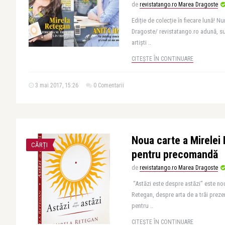
de
revistatango.ro Marea Dragoste
Ediție de colecție în fiecare lună! N
Dragoste/ revistatango.ro adună, su
artiști ..
CITEȘTE ÎN CONTINUARE
3 mai 2017, 15:26
0 Comentarii
Noua carte a Mirelei 
CĂRȚI
pentru precomandă
de
revistatango.ro Marea Dragoste
“Astăzi este despre astăzi” este no
Retegan, despre arta de a trăi prezen
pentru ..
CITEȘTE ÎN CONTINUARE