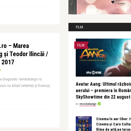
FILM
.ro – Marea
FILM
 și Teodor Ilincăi /
e 2017
ea Dragoste/ revistatango.ro
Avatar Aang: Ultimul războin
uri cu artiști talentați și frumoși,
aerului – premiera în Româ
SkyShowtime din 22 august
de
revistatango
Cinema în aer liber:
Cinema și Caro Cultu
filme de artă pe tera