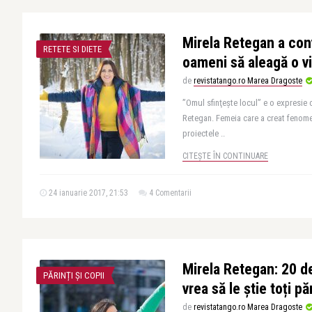
Mirela Retegan a con
RETETE SI DIETE
oameni să aleagă o v
de
revistatango.ro Marea Dragoste
”Omul sfinţeşte locul” e o expresie 
Retegan. Femeia care a creat fenome
proiectele ..
CITEȘTE ÎN CONTINUARE
24 ianuarie 2017, 21:53
4 Comentarii
Mirela Retegan: 20 de
PĂRINȚI ȘI COPII
vrea să le știe toți păr
de
revistatango.ro Marea Dragoste