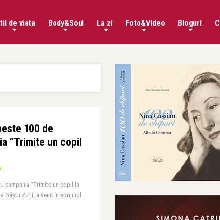
til de viata
Body&Soul
La zi
Foto&Video
Bloguri
C
 peste 100 de
a “Trimite un copil
u campania “Trimite un copil la
Găștii Zurli, a venit în sprijinul ..