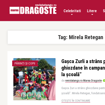
Celebritati
Litere
S
Tag:
Mirela Retegan
Gașca Zurli a strâns
PĂRINȚI ȘI COPII
ghiozdane în campani
la școală”
de
revistatango.ro Marea Dragoste
Gașca Zuri a strâns ghiozdane pentr
școală”. Mirela Retegan, fondatoare a 
CITEȘTE ÎN CONTINUARE