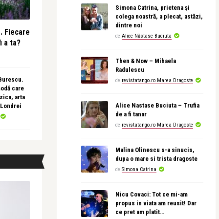
Simona Catrina, prietena și
colega noastră, a plecat, astăzi,
dintre noi
e. Fiecare
de
Alice Năstase Buciuta
i a ta?
Then & Now – Mihaela
Radulescu
 Burescu.
de
revistatango.ro Marea Dragoste
modă care
ica, arta
Alice Nastase Buciuta – Trufia
 Londrei
de a fi tanar
de
revistatango.ro Marea Dragoste
Malina Olinescu s-a sinucis,
dupa o mare si trista dragoste
de
Simona Catrina
Nicu Covaci: Tot ce mi-am
propus in viata am reusit! Dar
ce pret am platit…