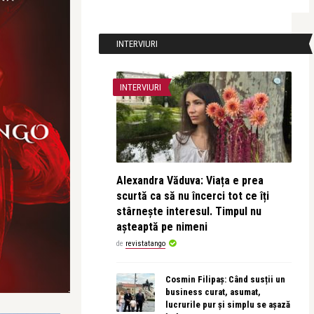
INTERVIURI
INTERVIURI
Alexandra Văduva: Viața e prea
scurtă ca să nu încerci tot ce îți
stârnește interesul. Timpul nu
așteaptă pe nimeni
de
revistatango
Cosmin Filipaș: Când susții un
business curat, asumat,
lucrurile pur și simplu se așază