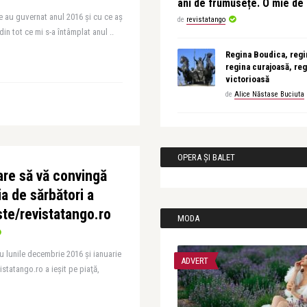
ani de frumusețe. O mie d
e au guvernat anul 2016 și cu ce aș
de
revistatango
din tot ce mi s-a întâmplat anul ..
Regina Boudica, regin
regina curajoasă, reg
victorioasă
de
Alice Năstase Buciuta
OPERA ȘI BALET
are să vă convingă
ia de sărbători a
ste/revistatango.ro
MODA
u lunile decembrie 2016 și ianuarie
ADVERT
statango.ro a ieșit pe piaţă,