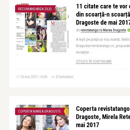
11 citate care te vor
RECOMANDAREA ZILEI
din scoarță-n scoarță
Dragoste de mai 201
de
revistatango.ro Marea Dragoste
A ieșit pe piaţă un nou număr, dedica
Dragoste/revistatango.ro, propunând c
excepţie ..
CITEȘTE ÎN CONTINUARE
10 mai 2017, 14:09
0 Comentarii
Coperta revistatango
COPERTA MAREA DRAGOSTE
Dragoste, Mirela Rete
mai 2017