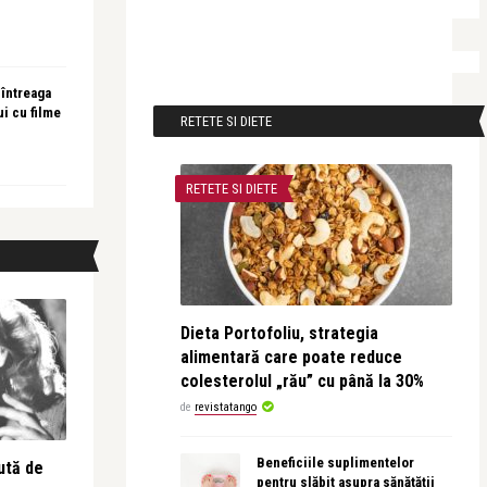
 întreaga
ui cu filme
RETETE SI DIETE
RETETE SI DIETE
Dieta Portofoliu, strategia
alimentară care poate reduce
colesterolul „rău” cu până la 30%
de
revistatango
Beneficiile suplimentelor
ută de
pentru slăbit asupra sănătății