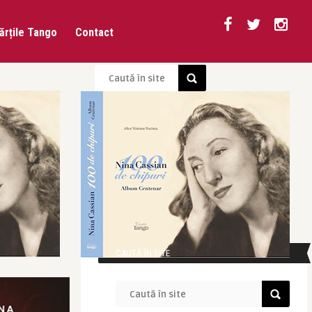
ărțile Tango
Contact
CAUTĂ ÎN SITE