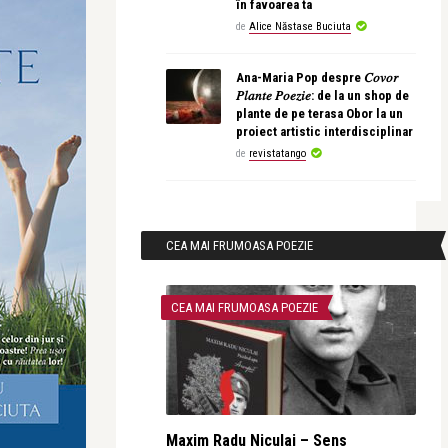
în favoarea ta
de
Alice Năstase Buciuta
Ana-Maria Pop despre 𝐶𝑜𝑣𝑜𝑟
𝑃𝑙𝑎𝑛𝑡𝑒 𝑃𝑜𝑒𝑧𝑖𝑒: de la un shop de
plante de pe terasa Obor la un
proiect artistic interdisciplinar
de
revistatango
CEA MAI FRUMOASA POEZIE
CEA MAI FRUMOASA POEZIE
Maxim Radu Niculai – Sens