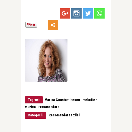
·
·
Tag-uri:
Marina Constantinescu
melodie
·
muzica
recomandare
Categorii:
Recomandarea zilei