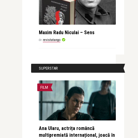
Maxim Radu Niculai – Sens
de
revistatango
SUPERSTAR
FILM
Ana Ularu, actrița româncă
multipremiată internațional, joacă în