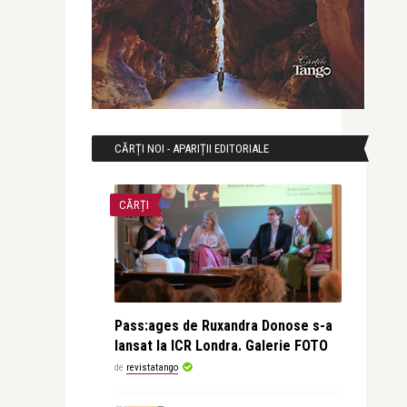
CĂRȚI NOI - APARIȚII EDITORIALE
CĂRȚI
Pass:ages de Ruxandra Donose s-a
lansat la ICR Londra. Galerie FOTO
de
revistatango