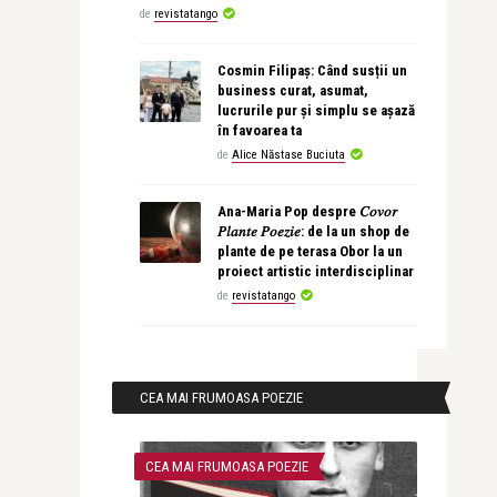
de
revistatango
Cosmin Filipaș: Când susții un
business curat, asumat,
lucrurile pur și simplu se așază
în favoarea ta
de
Alice Năstase Buciuta
Ana-Maria Pop despre 𝐶𝑜𝑣𝑜𝑟
𝑃𝑙𝑎𝑛𝑡𝑒 𝑃𝑜𝑒𝑧𝑖𝑒: de la un shop de
plante de pe terasa Obor la un
proiect artistic interdisciplinar
de
revistatango
CEA MAI FRUMOASA POEZIE
CEA MAI FRUMOASA POEZIE