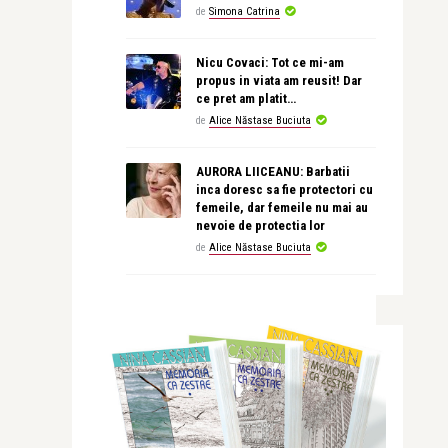
de
Simona Catrina
Nicu Covaci: Tot ce mi-am
propus in viata am reusit! Dar
ce pret am platit…
de
Alice Năstase Buciuta
AURORA LIICEANU: Barbatii
inca doresc sa fie protectori cu
femeile, dar femeile nu mai au
nevoie de protectia lor
de
Alice Năstase Buciuta