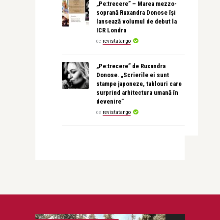
„Pe:trecere” – Marea mezzo-
soprană Ruxandra Donose își
lansează volumul de debut la
ICR Londra
de
revistatango
„Pe:trecere” de Ruxandra
Donose. „Scrierile ei sunt
stampe japoneze, tablouri care
surprind arhitectura umană în
devenire”
de
revistatango