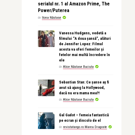
serialul nr. 1 al Amazon Prime, The
Power/Puterea
de
Ilona Năstase
Vanessa Hudgens, vedetă a
filmului “A doua șansă”, alături
de Jennifer Lopez: Filmul
acesta va oferi femeilor și
fetelor mai multă încredere în
ele
de
Alice Năstase Buciuta
Sebastian Stan: Ce șanse aș fi
avut să ajung la Hollywood,
dacă nu era mama mea?!
de
Alice Năstase Buciuta
Gal Gadot – femeia fantastică
pe ecran și dincolo de el
de
revistatango.ro Marea Dragoste