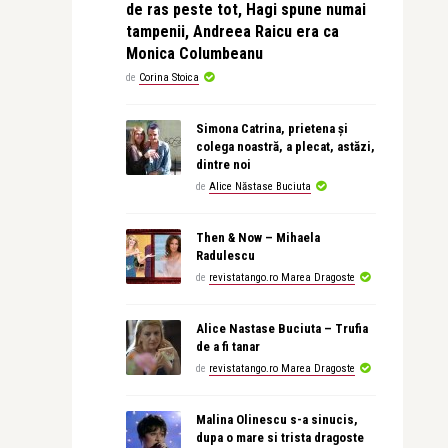
de ras peste tot, Hagi spune numai
tampenii, Andreea Raicu era ca
Monica Columbeanu
de
Corina Stoica
Simona Catrina, prietena și
colega noastră, a plecat, astăzi,
dintre noi
de
Alice Năstase Buciuta
Then & Now – Mihaela
Radulescu
de
revistatango.ro Marea Dragoste
Alice Nastase Buciuta – Trufia
de a fi tanar
de
revistatango.ro Marea Dragoste
Malina Olinescu s-a sinucis,
dupa o mare si trista dragoste