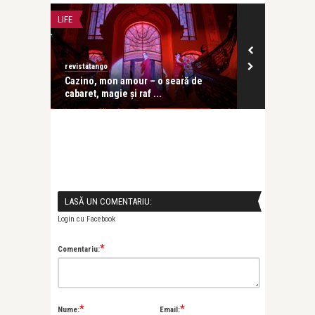
LIFE
CONCERTE & SP
revistatango
revistatango
ă seară
Cazino, mon amour – o seară de
Festivalul IC
cabaret, magie și raf ...
în care ...
LASĂ UN COMENTARIU:
Login cu Facebook
*
Comentariu:
*
*
Nume:
Email: