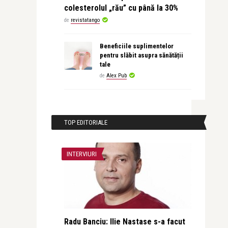
colesterolul „rău” cu până la 30%
de
revistatango
Beneficiile suplimentelor
pentru slăbit asupra sănătății
tale
de
Alex Pub
TOP EDITORIALE
INTERVIURI
Radu Banciu: Ilie Nastase s-a facut