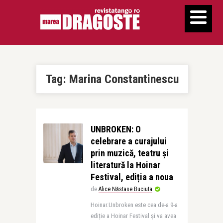
Tag:
Marina Constantinescu
UNBROKEN: O
celebrare a curajului
prin muzică, teatru și
literatură la Hoinar
Festival, ediția a noua
de
Alice Năstase Buciuta
Hoinar.Unbroken este cea de-a 9-a
ediție a Hoinar Festival și va avea