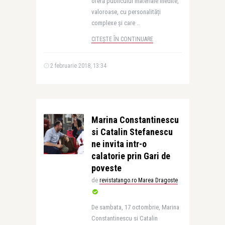
oferă publicului materiale inedite,
valoroase, cu personalități
complexe și care ..
CITEȘTE ÎN CONTINUARE
2 februarie 2018, 13:34
Marina Constantinescu
si Catalin Stefanescu
ne invita intr-o
calatorie prin Gari de
poveste
de
revistatango.ro Marea Dragoste
De sambata, 17 octombrie, Marina
Constantinescu si Catalin