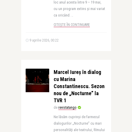
loc anul acesta între 9 – 19 mai,
cu un program extins și mai variat
ca oricând. ..
CITEȘTE ÎN CONTINUARE
9 aprilie 2026, 00:22
Marcel Iureș în dialog
cu Marina
Constantinescu. Sezon
nou de „Nocturne” la
TVR 1
de
revistatango
Ne lăsăm cuprinşi de farmecul
dialogurilor „Nocturne” cu mari
personalităţi ale teatrului, filmului