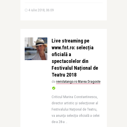
4 iulie 2018, 06:09
Live streaming pe
www.fnt.ro: selecția
oficială a
spectacolelor din
Festivalul Național de
Teatru 2018
de
revistatango.ro Marea Dragoste
Criticul Marina Constantinescu,
director artistic şi selecţioner al
Festivalului Naţional de Teatru,
va anunţa selecţia oficială a celei
de-a 28-a ..