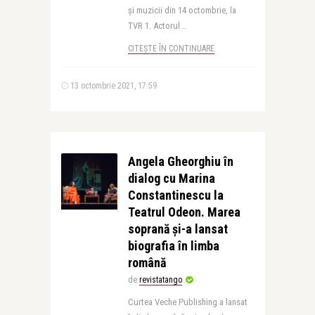
şi muzicii din 14 octombrie, la
TVR 1. Actorul ..
CITEȘTE ÎN CONTINUARE
13 octombrie 2021, 17:59
Angela Gheorghiu în
dialog cu Marina
Constantinescu la
Teatrul Odeon. Marea
soprană și-a lansat
biografia în limba
română
de
revistatango
Curtea Veche Publishing a lansat