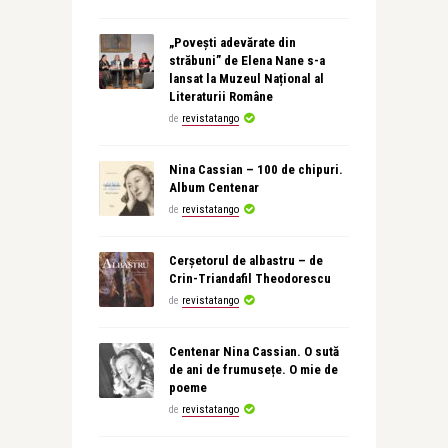
„Povești adevărate din
străbuni” de Elena Nane s-a
lansat la Muzeul Național al
Literaturii Române
de
revistatango
Nina Cassian – 100 de chipuri.
Album Centenar
de
revistatango
Cerșetorul de albastru – de
Crin-Triandafil Theodorescu
de
revistatango
Centenar Nina Cassian. O sută
de ani de frumusețe. O mie de
poeme
de
revistatango