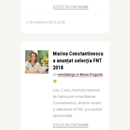
CITEȘTE ÎN CONTINUARE
28 octombrie 2019, 22:00
Marina Constantinescu
a anunțat selecția FNT
2018
de
revistatango.ro Marea Dragoste
Luni, 2 iulie, Festivalul Național
de Teatru prin vocea Marinei
Constantinescu, director artistic
şi selecţioner al FNT, și-a anunțat
spectacolele ..
CITEȘTE ÎN CONTINUARE