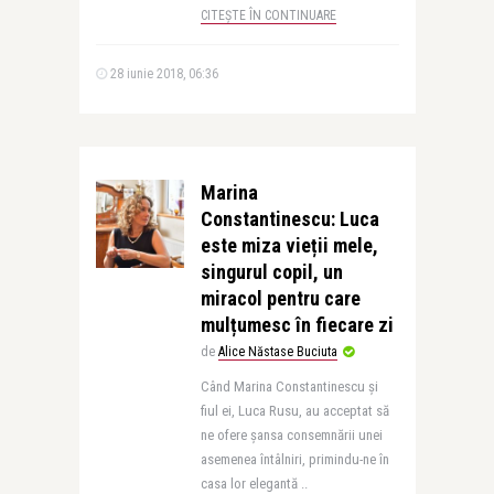
CITEȘTE ÎN CONTINUARE
28 iunie 2018, 06:36
Marina
Constantinescu: Luca
este miza vieții mele,
singurul copil, un
miracol pentru care
mulțumesc în fiecare zi
de
Alice Năstase Buciuta
Când Marina Constantinescu și
fiul ei, Luca Rusu, au acceptat să
ne ofere șansa consemnării unei
asemenea întâlniri, primindu-ne în
casa lor elegantă ..