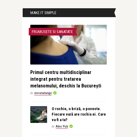
MAKE IT SIMPLE
FRUMUSETE SI SANATATE
Primul centru multidisciplinar
integrat pentru tratarea
melanomului, deschis la București
de
revistatango
O rochie, o briză, o poveste.
Fiecare vară are rochia ei. Care
va fi a ta?
de
Alex Pub