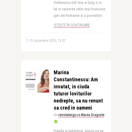
Stefanescu bat tara in lung si in
lat in cautarea celor mai frumoase
gari ale Romaniei si a povestilor ..
CITEȘTE ÎN CONTINUARE
15 octombrie 2015, 13:07
Marina
Constantinescu: Am
invatat, in ciuda
tuturor loviturilor
nedrepte, sa nu renunt
sa cred in oameni
de
revistatango.ro Marea Dragoste
Fragila si puternica, sigura pe ea