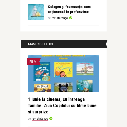
Colagen și frumusețe: cum
acționează în profunzime
de
revistatango
MAMICI SI PITICI
FILM
1 iunie la cinema, cu întreaga
familie. Ziua Copilului cu filme bune
și surprize
de
revistatango