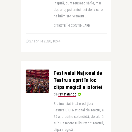
inspiră, cum reușesc să fie, mai
departe, puternici, cei de la care
ne luăm și-n vremuri ..
CITEȘTE ÎN CONTINUARE
27 aprilie 2020, 10:44
Festivalul Național de
Teatru a oprit în loc
clipa magică a istoriei
de
revistatango
S-a încheiat încă o ediție a
Festivalului Național de Teatru, a
29-a, o ediție splendidă, derulată
sub un motto tulburător: Teatrul,
clipa magică ..