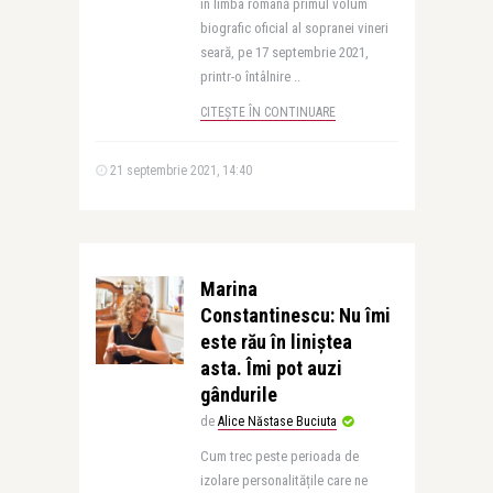
în limba română primul volum
biografic oficial al sopranei vineri
seară, pe 17 septembrie 2021,
printr-o întâlnire ..
CITEȘTE ÎN CONTINUARE
21 septembrie 2021, 14:40
Marina
Constantinescu: Nu îmi
este rău în liniştea
asta. Îmi pot auzi
gândurile
de
Alice Năstase Buciuta
Cum trec peste perioada de
izolare personalitățile care ne