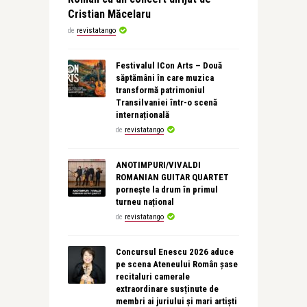
Cristian Măcelaru
de
revistatango
Festivalul ICon Arts – Două
săptămâni în care muzica
transformă patrimoniul
Transilvaniei într-o scenă
internațională
de
revistatango
ANOTIMPURI/VIVALDI
ROMANIAN GUITAR QUARTET
pornește la drum în primul
turneu național
de
revistatango
Concursul Enescu 2026 aduce
pe scena Ateneului Român șase
recitaluri camerale
extraordinare susținute de
membri ai juriului și mari artiști