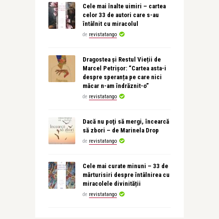
Cele mai înalte uimiri – cartea
celor 33 de autori care s-au
întâlnit cu miracolul
de
revistatango
Dragostea și Restul Vieții de
Marcel Petrișor: “Cartea asta-i
despre speranța pe care nici
măcar n-am îndrăznit-o”
de
revistatango
Dacă nu poţi să mergi, încearcă
să zbori – de Marinela Drop
de
revistatango
Cele mai curate minuni – 33 de
mărturisiri despre întâlnirea cu
miracolele divinității
de
revistatango