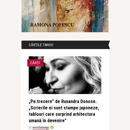
CĂRȚILE TANGO
CĂRȚI
„Pe:trecere” de Ruxandra Donose.
„Scrierile ei sunt stampe japoneze,
tablouri care surprind arhitectura
umană în devenire”
de
revistatango