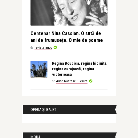
Centenar Nina Cassian. O sută de
ani de frumusețe. O mie de poeme
de
revistatango
Regina Boudica, regina biciuită,
regina curajoasă, regina
victorioasă
de
Alice Năstase Buciuta
OPERA ȘI BALET
MODA