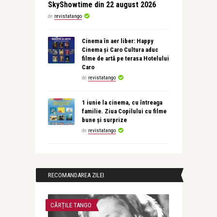
SkyShowtime din 22 august 2026
de
revistatango
Cinema în aer liber: Happy
Cinema și Caro Cultura aduc
filme de artă pe terasa Hotelului
Caro
de
revistatango
1 iunie la cinema, cu întreaga
familie. Ziua Copilului cu filme
bune și surprize
de
revistatango
RECOMANDAREA ZILEI
CĂRȚILE TANGO