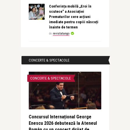
Conferința mobilă „Eroi în
scutece” a Asociației
Prematurilor cere acțiuni
imediate pentru copiii născuți
înainte de termen
de
revistatango
CONCERTE & SPECTACOLE
CONCERTE & SPECTACOLE
Concursul Internațional George
Enescu 2026 debutează la Ateneul
Român cu un concert dirijat de