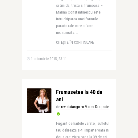
si timida, trista si frumoasa –
Marina Constantinescu este
intruchiparea unei formule
paradoxale care o face
neasemuita. ..
CITEȘTE ÎN CONTINUARE
1 octombrie 2015, 23:11
Frumusetea la 40 de
ani
de
revistatango.ro Marea Dragoste
Fugarit de haitele varstei, sufletul
tau delireaza si-ti imparte viata in
doua ere: viata pana la 39 de ani