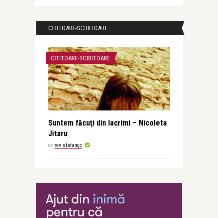
CITITOARE-SCRIITOARE
CITITOARE-SCRIITOARE
Suntem făcuţi din lacrimi – Nicoleta
Jitaru
de
revistatango