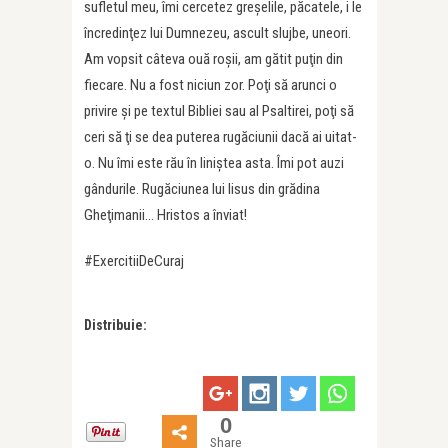
sufletul meu, îmi cercetez greşelile, păcatele, i le
încredinţez lui Dumnezeu, ascult slujbe, uneori.
Am vopsit câteva ouă roşii, am gătit puţin din
fiecare. Nu a fost niciun zor. Poţi să arunci o
privire şi pe textul Bibliei sau al Psaltirei, poţi să
ceri să ţi se dea puterea rugăciunii dacă ai uitat-
o. Nu îmi este rău în liniştea asta. Îmi pot auzi
gândurile. Rugăciunea lui Iisus din grădina
Gheţimanii… Hristos a înviat!
#ExercitiiDeCuraj
Distribuie:
0
Share