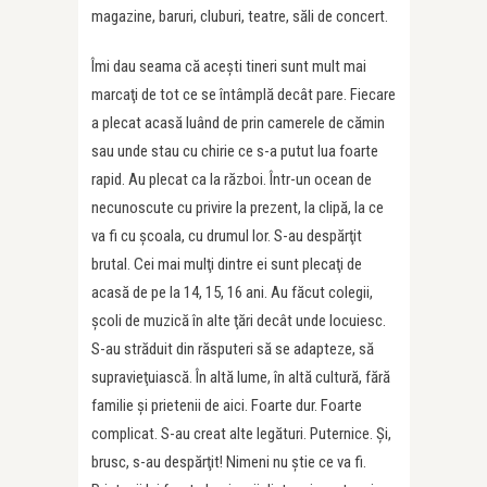
magazine, baruri, cluburi, teatre, săli de concert.
Îmi dau seama că aceşti tineri sunt mult mai
marcaţi de tot ce se întâmplă decât pare. Fiecare
a plecat acasă luând de prin camerele de cămin
sau unde stau cu chirie ce s-a putut lua foarte
rapid. Au plecat ca la război. Într-un ocean de
necunoscute cu privire la prezent, la clipă, la ce
va fi cu şcoala, cu drumul lor. S-au despărţit
brutal. Cei mai mulţi dintre ei sunt plecaţi de
acasă de pe la 14, 15, 16 ani. Au făcut colegii,
şcoli de muzică în alte ţări decât unde locuiesc.
S-au străduit din răsputeri să se adapteze, să
supravieţuiască. În altă lume, în altă cultură, fără
familie şi prietenii de aici. Foarte dur. Foarte
complicat. S-au creat alte legături. Puternice. Şi,
brusc, s-au despărţit! Nimeni nu ştie ce va fi.