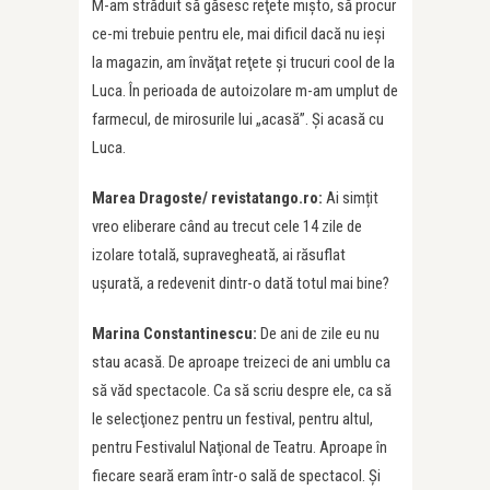
M-am străduit să găsesc reţete mişto, să procur
ce-mi trebuie pentru ele, mai dificil dacă nu ieşi
la magazin, am învăţat reţete şi trucuri cool de la
Luca. În perioada de autoizolare m-am umplut de
farmecul, de mirosurile lui „acasă”. Şi acasă cu
Luca.
Marea Dragoste/ revistatango.ro:
Ai simțit
vreo eliberare când au trecut cele 14 zile de
izolare totală, supravegheată, ai răsuflat
ușurată, a redevenit dintr-o dată totul mai bine?
Marina Constantinescu:
De ani de zile eu nu
stau acasă. De aproape treizeci de ani umblu ca
să văd spectacole. Ca să scriu despre ele, ca să
le selecţionez pentru un festival, pentru altul,
pentru Festivalul Naţional de Teatru. Aproape în
fiecare seară eram într-o sală de spectacol. Şi