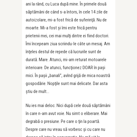
ani la rând, cu Luca după mine. În primele două
săptămâni de când s-a întors, în cele 14 zile de
autoizolare, mi-a fost frică de suferinţă. Nu de
moarte. Mi-a fost şi îmi este frică pentru
prietenii mei, cei mai mulţi dintre ei fiind doctori.
Îmi începeam ziua scriindu-le câte un mesaj. Am
înţeles destul de repede că lucrurile sunt de
durată. Mare. Atunci, mi-am returat motoarele
interioare. De atunci, funcţionez DOAR în paşi
mici. În paşii „banali”, avînd grijă de mica noastră
gospodărie. Nopţile sunt mai delicate. Dar asta
ştiu de mult…
Nu ies mai deloc. Nici după cele două săptămâni
în care n-am avut voie. Nu simt o eliberare. Mai
degrabă o presiune. Pe care o ţin la poartă.
Despre care nu vreau să vorbesc şi cu care nu