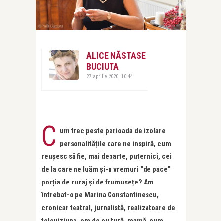
ALICE NĂSTASE
BUCIUTA
27 aprilie 2020, 10:44
C
um trec peste perioada de izolare
personalitățile care ne inspiră, cum
reușesc să fie, mai departe, puternici, cei
de la care ne luăm și-n vremuri “de pace”
porția de curaj și de frumusețe? Am
întrebat-o pe Marina Constantinescu,
cronicar teatral, jurnalistă, realizatoare de
televiziune, om de cultură, mamă, cum