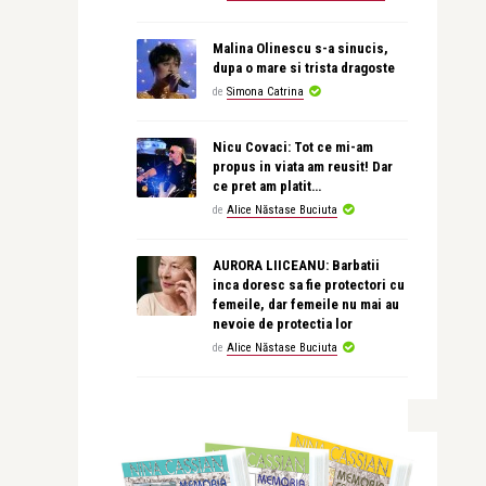
Malina Olinescu s-a sinucis,
dupa o mare si trista dragoste
de
Simona Catrina
Nicu Covaci: Tot ce mi-am
propus in viata am reusit! Dar
ce pret am platit…
de
Alice Năstase Buciuta
AURORA LIICEANU: Barbatii
inca doresc sa fie protectori cu
femeile, dar femeile nu mai au
nevoie de protectia lor
de
Alice Năstase Buciuta