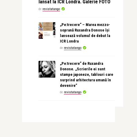
lansat la ICR Londra. Galerie FOTO
de
revistatango
„Pe:trecere” – Marea mezzo-
soprană Ruxandra Donose își
lansează volumul de debut la
ICR Londra
de
revistatango
„Pe:trecere” de Ruxandra
Donose. „Scrierile ei sunt
stampe japoneze, tablouri care
surprind arhitectura umană în
devenire”
de
revistatango