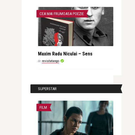
CEA MAI FRUMOASA POEZIE
Maxim Radu Niculai – Sens
de
revistatango
SUPERSTAR
FILM