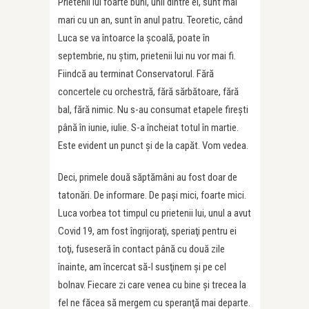
Prietenii lui foarte buni, unii dintre ei, sunt mai
mari cu un an, sunt în anul patru. Teoretic, când
Luca se va întoarce la şcoală, poate în
septembrie, nu ştim, prietenii lui nu vor mai fi.
Fiindcă au terminat Conservatorul. Fără
concertele cu orchestră, fără sărbătoare, fără
bal, fără nimic. Nu s-au consumat etapele fireşti
până în iunie, iulie. S-a încheiat totul în martie.
Este evident un punct şi de la capăt. Vom vedea.
Deci, primele două săptămâni au fost doar de
tatonări. De informare. De paşi mici, foarte mici.
Luca vorbea tot timpul cu prietenii lui, unul a avut
Covid 19, am fost îngrijoraţi, speriaţi pentru ei
toţi, fuseseră în contact până cu două zile
înainte, am încercat să-l susţinem şi pe cel
bolnav. Fiecare zi care venea cu bine şi trecea la
fel ne făcea să mergem cu speranţă mai departe.