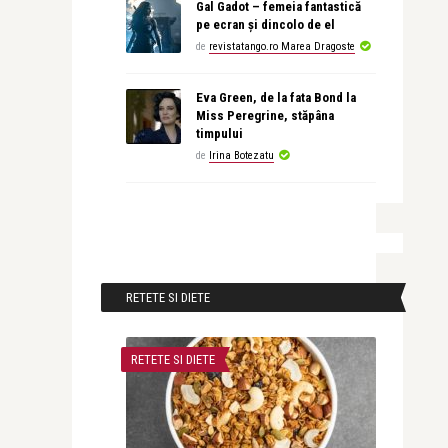
Gal Gadot – femeia fantastică
pe ecran și dincolo de el
de
revistatango.ro Marea Dragoste
Eva Green, de la fata Bond la
Miss Peregrine, stăpâna
timpului
de
Irina Botezatu
RETETE SI DIETE
RETETE SI DIETE