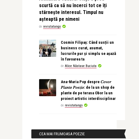
scurtă ca să nu încerci tot ce îți
stârnește interesul. Timpul nu
așteaptă pe nimeni
de
revistatango
Cosmin Filipaș: Când susții un
business curat, asumat,
lucrurile pur și simplu se așază
în favoarea ta
de
Alice Năstase Buciuta
Ana-Maria Pop despre 𝐶𝑜𝑣𝑜𝑟
𝑃𝑙𝑎𝑛𝑡𝑒 𝑃𝑜𝑒𝑧𝑖𝑒: de la un shop de
plante de pe terasa Obor la un
proiect artistic interdisciplinar
de
revistatango
CEA MAI FRUMOASA POEZIE