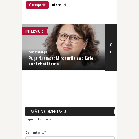
Categorii:
Interviuri
INTERVIURI
INTERVIURI
revistatango
revistatango
 scurtă
Pușa Năstase: Mirosurile copilăriei
Ani Crețu: Sun
sunt chei tăcute ...
cu orice altă ..
LASĂ UN COMENTARIU:
Login cu Facebook
*
Comentariu: