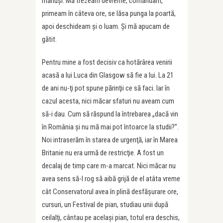
mănuşi. Mă trezeam devreme, comandam,
primeam în câteva ore, se lăsa punga la poartă,
apoi deschideam şi o luam. Şi mă apucam de
gătit.
Pentru mine a fost decisiv ca hotărârea venirii
acasă a lui Luca din Glasgow să fie a lui. La 21
de ani nu-ţi pot spune părinţii ce să faci. Iar în
cazul acesta, nici măcar sfaturi nu aveam cum
să-i dau. Cum să răspund la întrebarea „dacă vin
în România şi nu mă mai pot întoarce la studii?”.
Noi intraserăm în starea de urgenţă, iar în Marea
Britanie nu era urmă de restricţie. A fost un
decalaj de timp care m-a marcat. Nici măcar nu
avea sens să-l rog să aibă grijă de el atâta vreme
cât Conservatorul avea în plină desfăşurare ore,
cursuri, un Festival de pian, studiau unii după
ceilalţi, cântau pe acelaşi pian, totul era deschis,