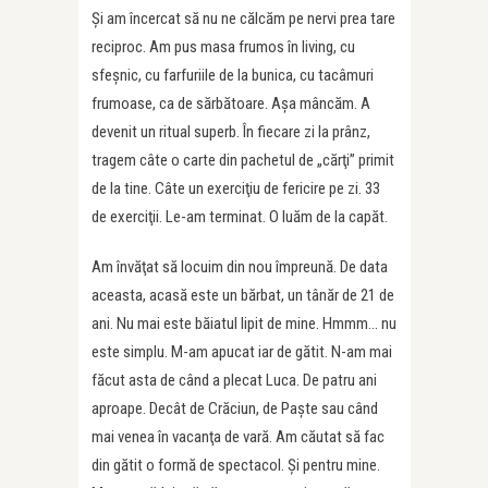
Şi am încercat să nu ne călcăm pe nervi prea tare
reciproc. Am pus masa frumos în living, cu
sfeşnic, cu farfuriile de la bunica, cu tacâmuri
frumoase, ca de sărbătoare. Aşa mâncăm. A
devenit un ritual superb. În fiecare zi la prânz,
tragem câte o carte din pachetul de „cărţi” primit
de la tine. Câte un exerciţiu de fericire pe zi. 33
de exerciţii. Le-am terminat. O luăm de la capăt.
Am învăţat să locuim din nou împreună. De data
aceasta, acasă este un bărbat, un tânăr de 21 de
ani. Nu mai este băiatul lipit de mine. Hmmm… nu
este simplu. M-am apucat iar de gătit. N-am mai
făcut asta de când a plecat Luca. De patru ani
aproape. Decât de Crăciun, de Paşte sau când
mai venea în vacanţa de vară. Am căutat să fac
din gătit o formă de spectacol. Şi pentru mine.