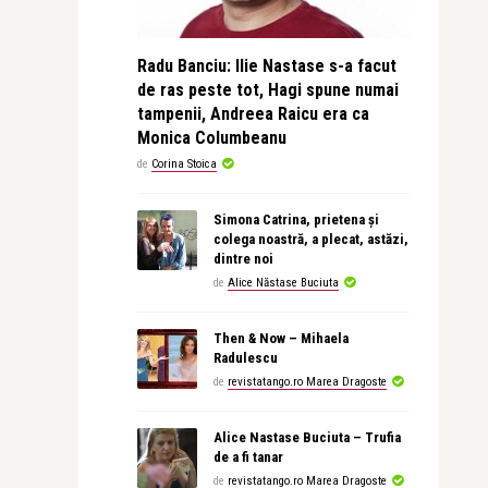
Radu Banciu: Ilie Nastase s-a facut
de ras peste tot, Hagi spune numai
tampenii, Andreea Raicu era ca
Monica Columbeanu
de
Corina Stoica
Simona Catrina, prietena și
colega noastră, a plecat, astăzi,
dintre noi
de
Alice Năstase Buciuta
Then & Now – Mihaela
Radulescu
de
revistatango.ro Marea Dragoste
Alice Nastase Buciuta – Trufia
de a fi tanar
de
revistatango.ro Marea Dragoste