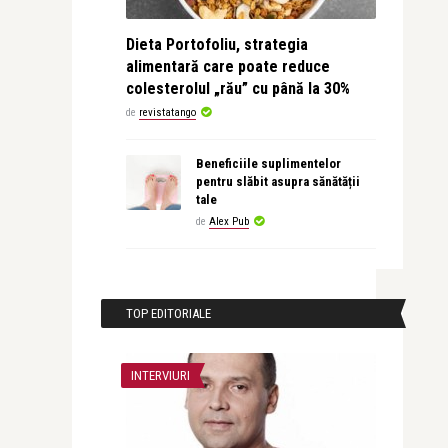
Dieta Portofoliu, strategia
alimentară care poate reduce
colesterolul „rău” cu până la 30%
de
revistatango
Beneficiile suplimentelor
pentru slăbit asupra sănătății
tale
de
Alex Pub
TOP EDITORIALE
INTERVIURI