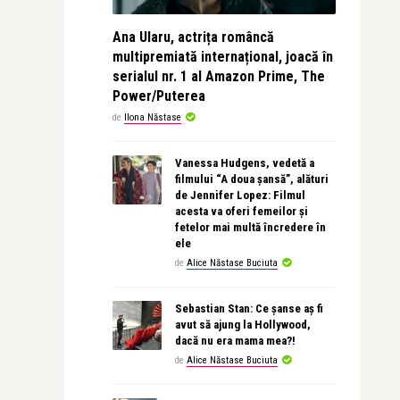
Ana Ularu, actrița româncă
multipremiată internațional, joacă în
serialul nr. 1 al Amazon Prime, The
Power/Puterea
de
Ilona Năstase
Vanessa Hudgens, vedetă a
filmului “A doua șansă”, alături
de Jennifer Lopez: Filmul
acesta va oferi femeilor și
fetelor mai multă încredere în
ele
de
Alice Năstase Buciuta
Sebastian Stan: Ce șanse aș fi
avut să ajung la Hollywood,
dacă nu era mama mea?!
de
Alice Năstase Buciuta