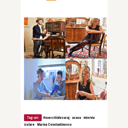
·
·
·
Tag-uri:
#exercitiidecuraj
acasa
interviu
·
izolare
Marina Constantinescu