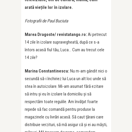
arată viețile lor în izolare.
Fotografii de Paul Buciuta
Marea Dragoste/ revistatango.ro:
Ai petrecut
14 zile în izolare supravegheată, după ce s-a
întors acasă fiul tău, Luca… Cum au trecut cele
14 zile?
Marina Constantinescu:
Nu m-am gândit nici o
secundă să-i închiriez lui Luca un alt loc unde să
stea în autoizolare. Mi-am asumat fără ezitare
să intru şi eu în izolare la domiciliu şi să
respectăm toate regulile. Am învăţat foarte
repede să fac comandă pentru produse la
magazinele cu livrări acasă. Să caut ţărani care
distribuie verzituri, să mă asigur că şi ei au măşti,