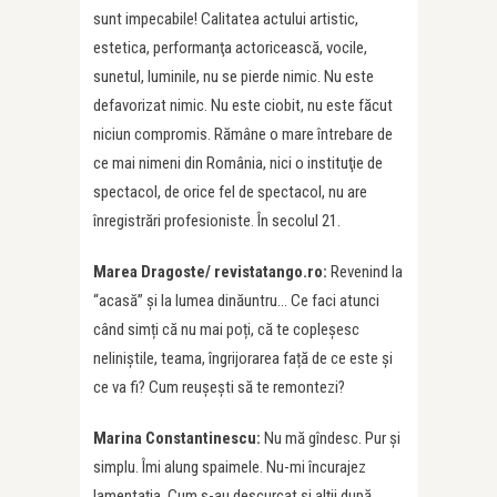
sunt impecabile! Calitatea actului artistic,
estetica, performanţa actoricească, vocile,
sunetul, luminile, nu se pierde nimic. Nu este
defavorizat nimic. Nu este ciobit, nu este făcut
niciun compromis. Rămâne o mare întrebare de
ce mai nimeni din România, nici o instituţie de
spectacol, de orice fel de spectacol, nu are
înregistrări profesioniste. În secolul 21.
Marea Dragoste/ revistatango.ro:
Revenind la
“acasă” și la lumea dinăuntru… Ce faci atunci
când simți că nu mai poți, că te copleșesc
neliniștile, teama, îngrijorarea față de ce este și
ce va fi? Cum reușești să te remontezi?
Marina Constantinescu:
Nu mă gîndesc. Pur şi
simplu. Îmi alung spaimele. Nu-mi încurajez
lamentaţia. Cum s-au descurcat şi alţii după