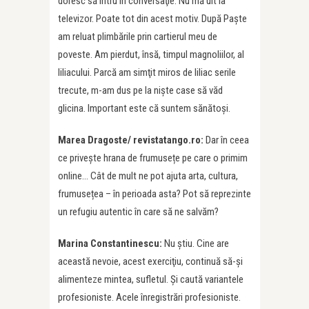
doresc să intru în conversaţie. Nu mă uit la
televizor. Poate tot din acest motiv. După Paşte
am reluat plimbările prin cartierul meu de
poveste. Am pierdut, însă, timpul magnoliilor, al
liliacului. Parcă am simţit miros de liliac serile
trecute, m-am dus pe la nişte case să văd
glicina. Important este că suntem sănătoşi.
Marea Dragoste/ revistatango.ro:
Dar în ceea
ce privește hrana de frumusețe pe care o primim
online… Cât de mult ne pot ajuta arta, cultura,
frumusețea – în perioada asta? Pot să reprezinte
un refugiu autentic în care să ne salvăm?
Marina Constantinescu:
Nu ştiu. Cine are
această nevoie, acest exerciţiu, continuă să-şi
alimenteze mintea, sufletul. Şi caută variantele
profesioniste. Acele înregistrări profesioniste.