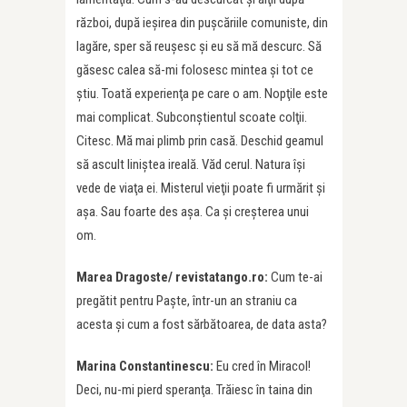
război, după ieşirea din puşcăriile comuniste, din
lagăre, sper să reuşesc şi eu să mă descurc. Să
găsesc calea să-mi folosesc mintea şi tot ce
ştiu. Toată experienţa pe care o am. Nopţile este
mai complicat. Subconştientul scoate colţii.
Citesc. Mă mai plimb prin casă. Deschid geamul
să ascult liniştea ireală. Văd cerul. Natura îşi
vede de viaţa ei. Misterul vieţii poate fi urmărit şi
aşa. Sau foarte des aşa. Ca şi creşterea unui
om.
Marea Dragoste/ revistatango.ro:
Cum te-ai
pregătit pentru Paște, într-un an straniu ca
acesta și cum a fost sărbătoarea, de data asta?
Marina Constantinescu:
Eu cred în Miracol!
Deci, nu-mi pierd speranţa. Trăiesc în taina din