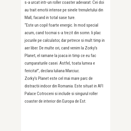
s-a urcat intr-un roller coaster adevarat. Cei doi
au trait emotii intense pe sinele trenuletului din
Mall, facand in total sase ture.
“Este un copil foarte energic. In mod special
acum, cand tocmai s-a trezit din somn. Ii plac
jocurile pe calculator, dar petrece si mult timp in
aer liber. De multe ori, cand venim la Zorky’s
Planet, el ramane la joaca in timp ce eu fac
cumparaturile casei. Astfel, toata lumea e
fericita!”, declara Iuliana Marciuc.
Zorky’s Planet este cel mai mare parc de
distractii indoor din Romania. Este situat in AFI
Palace Cotroceni si include si singurul roller
coaster de interior din Europa de Est.