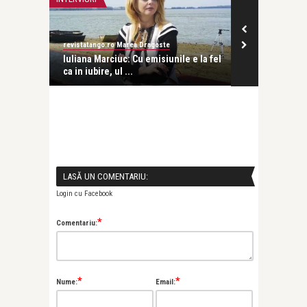
revistatango.ro Marea Dragoste
revistatango.ro
rea
Iuliana Marciuc: Cu emisiunile e la fel
10 citate car
ca in iubire, ul ...
citesti pe ner
LASĂ UN COMENTARIU:
Login cu Facebook
*
Comentariu:
*
*
Nume:
Email: