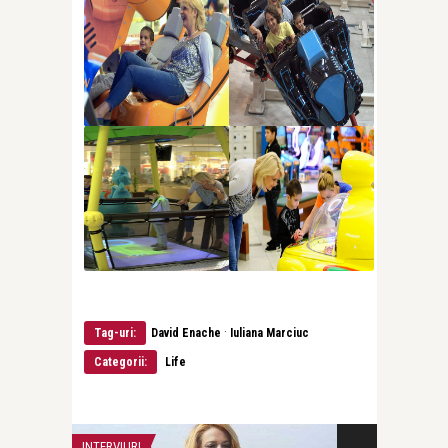
·
Tag-uri:
David Enache
Iuliana Marciuc
Categorii:
Life
INTERVIURI
RECOMANDAREA Z