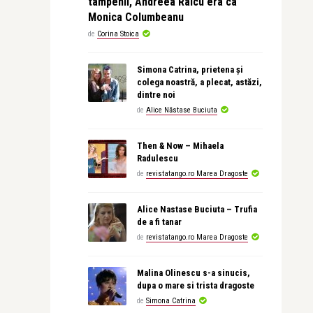
tampenii, Andreea Raicu era ca
Monica Columbeanu
de
Corina Stoica
Simona Catrina, prietena și
colega noastră, a plecat, astăzi,
dintre noi
de
Alice Năstase Buciuta
Then & Now – Mihaela
Radulescu
de
revistatango.ro Marea Dragoste
Alice Nastase Buciuta – Trufia
de a fi tanar
de
revistatango.ro Marea Dragoste
Malina Olinescu s-a sinucis,
dupa o mare si trista dragoste
de
Simona Catrina