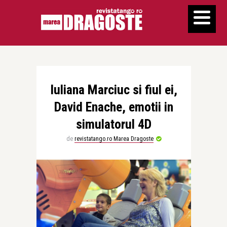
Iuliana Marciuc si fiul ei,
David Enache, emotii in
simulatorul 4D
de
revistatango.ro Marea Dragoste