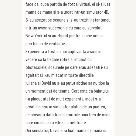
face ca, dupa partida de fotbal virtual, el si-a luat
mama de mana si s-a urcat intr-un simulator 4D.
S-au asezat pe scaune si s-au trezit instantaneu
intr-un avion supersonic cu care au survolat
New York-ul si au zburat printre zgarie nori si
prin tuburi de ventilatie.
Experienta a fost si mai captivanta avand in
vedere ca la fiecare rotire si impact cu
obstacolele, scaunele pe care erau asezati i-au
zgaltait si i-au miscat in toate directiile.
Iuliana si David nu s-au putut abtine sa nu tipe la
un moment dat de teama. Cert este ca baiatului
i-a placut atat de mult experienta, incat s-a
urcat din nou in simulator alaturi de un prieten,
de aceasta data traind emotiile unui tren de mina
care circula cu o viteza ametitoare.
Din simulator, David si-a luat mama de mana si