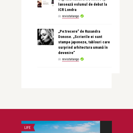
lansează volumul de debut la
ICR Londra
de
revistatango
„Pe:trecere” de Ruxandra
Donose. „Scrierile ei sunt
stampe japoneze, tablouri care
surprind arhitectura umană în
devenire”
de
revistatango
LIFE
CEA MAI FRUMOA