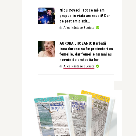
Nicu Covaci: Tot ce mi-am
propus in viata am reusit! Dar
ce pret am platit…
de
Alice Năstase Buciuta
AURORA LIICEANU: Barbatii
inca doresc sa fie protectori cu
femeile, dar femeile nu mai au
nevoie de protectia lor
de
Alice Năstase Buciuta