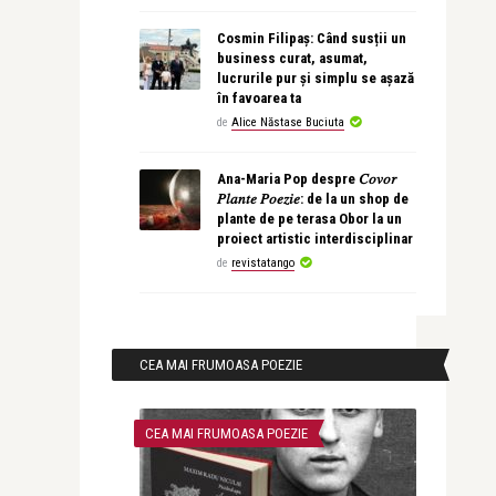
Cosmin Filipaș: Când susții un
business curat, asumat,
lucrurile pur și simplu se așază
în favoarea ta
de
Alice Năstase Buciuta
Ana-Maria Pop despre 𝐶𝑜𝑣𝑜𝑟
𝑃𝑙𝑎𝑛𝑡𝑒 𝑃𝑜𝑒𝑧𝑖𝑒: de la un shop de
plante de pe terasa Obor la un
proiect artistic interdisciplinar
de
revistatango
CEA MAI FRUMOASA POEZIE
CEA MAI FRUMOASA POEZIE