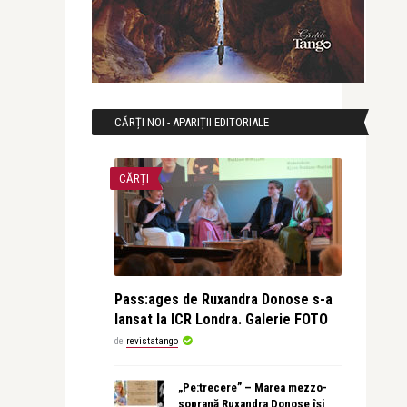
CĂRȚI NOI - APARIȚII EDITORIALE
CĂRȚI
Pass:ages de Ruxandra Donose s-a
lansat la ICR Londra. Galerie FOTO
de
revistatango
„Pe:trecere” – Marea mezzo-
soprană Ruxandra Donose își