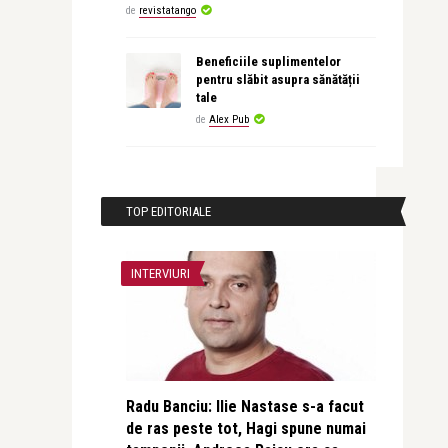
de
revistatango
Beneficiile suplimentelor
pentru slăbit asupra sănătății
tale
de
Alex Pub
TOP EDITORIALE
INTERVIURI
Radu Banciu: Ilie Nastase s-a facut
de ras peste tot, Hagi spune numai