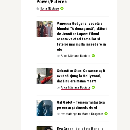
Power/Puterea
de
Ilona Năstase
Vanessa Hudgens, vedetă a
filmului “A doua șansă”, alături
de Jennifer Lopez: Filmul
acesta va oferi femeilor și
fetelor mai multă încredere în
ele
de
Alice Năstase Buciuta
Sebastian Stan: Ce șanse aș fi
avut să ajung la Hollywood,
dacă nu era mama mea?!
de
Alice Năstase Buciuta
Gal Gadot – femeia fantastică
pe ecran și dincolo de el
de
revistatango.ro Marea Dragoste
Eva Green, de la fata Bond la