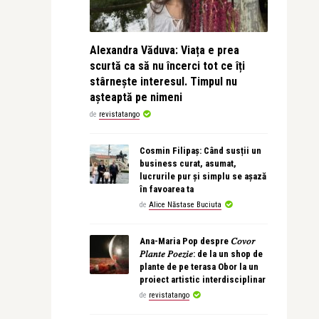
Alexandra Văduva: Viața e prea
scurtă ca să nu încerci tot ce îți
stârnește interesul. Timpul nu
așteaptă pe nimeni
de
revistatango
Cosmin Filipaș: Când susții un
business curat, asumat,
lucrurile pur și simplu se așază
în favoarea ta
de
Alice Năstase Buciuta
Ana-Maria Pop despre 𝐶𝑜𝑣𝑜𝑟
𝑃𝑙𝑎𝑛𝑡𝑒 𝑃𝑜𝑒𝑧𝑖𝑒: de la un shop de
plante de pe terasa Obor la un
proiect artistic interdisciplinar
de
revistatango