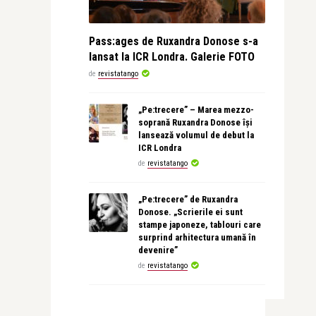
Pass:ages de Ruxandra Donose s-a
lansat la ICR Londra. Galerie FOTO
de
revistatango
„Pe:trecere” – Marea mezzo-
soprană Ruxandra Donose își
lansează volumul de debut la
ICR Londra
de
revistatango
„Pe:trecere” de Ruxandra
Donose. „Scrierile ei sunt
stampe japoneze, tablouri care
surprind arhitectura umană în
devenire”
de
revistatango