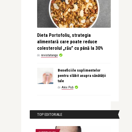
Dieta Portofoliu, strategia
alimentară care poate reduce
colesterolul „rău” cu până la 30%
de
revistatango
Beneficiile suplimentelor
pentru slăbit asupra sănătății
tale
de
Alex Pub
TOP EDITORIALE