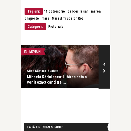
·
·
Tag-uri:
11 octombrie
cancer la san
marea
·
·
dragoste
mars
Marsul Trupelor Roz
Categorii:
Pictoriale
INTERVIURI
INTERVIURI
Alice Năstase Buciuta
revistatango
besc
Mihaela Rădulescu: Iubirea asta a
Dr. Alina Stur
venit exact când tre ...
ce vrei de l ..
LASĂ UN COMENTARIU: