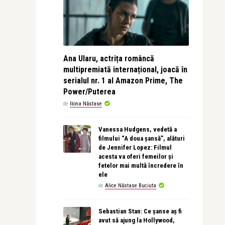
Ana Ularu, actrița româncă
multipremiată internațional, joacă în
serialul nr. 1 al Amazon Prime, The
Power/Puterea
de
Ilona Năstase
Vanessa Hudgens, vedetă a
filmului “A doua șansă”, alături
de Jennifer Lopez: Filmul
acesta va oferi femeilor și
fetelor mai multă încredere în
ele
de
Alice Năstase Buciuta
Sebastian Stan: Ce șanse aș fi
avut să ajung la Hollywood,