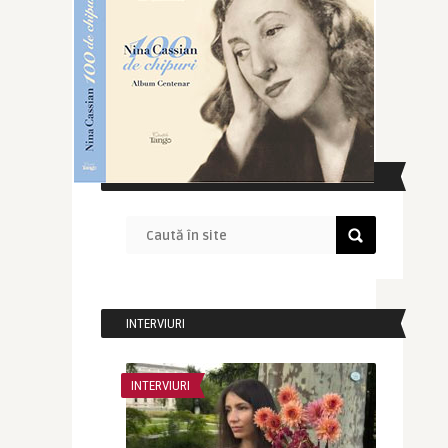
CAUTĂ ÎN SITE
INTERVIURI
INTERVIURI