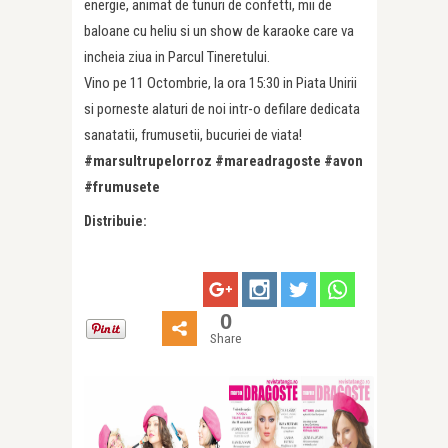
energie, animat de tunuri de confetti, mii de
baloane cu heliu si un show de karaoke care va
incheia ziua in Parcul Tineretului.
Vino pe 11 Octombrie, la ora 15:30 in Piata Unirii
si porneste alaturi de noi intr-o defilare dedicata
sanatatii, frumusetii, bucuriei de viata!
#marsultrupelorroz #mareadragoste #avon
#frumusete
Distribuie:
0
Share