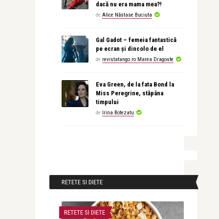
dacă nu era mama mea?!
de
Alice Năstase Buciuta
Gal Gadot – femeia fantastică
pe ecran și dincolo de el
de
revistatango.ro Marea Dragoste
Eva Green, de la fata Bond la
Miss Peregrine, stăpâna
timpului
de
Irina Botezatu
RETETE SI DIETE
RETETE SI DIETE