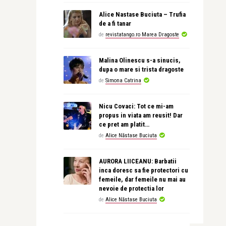
Alice Nastase Buciuta – Trufia
de a fi tanar
de
revistatango.ro Marea Dragoste
Malina Olinescu s-a sinucis,
dupa o mare si trista dragoste
de
Simona Catrina
Nicu Covaci: Tot ce mi-am
propus in viata am reusit! Dar
ce pret am platit…
de
Alice Năstase Buciuta
AURORA LIICEANU: Barbatii
inca doresc sa fie protectori cu
femeile, dar femeile nu mai au
nevoie de protectia lor
de
Alice Năstase Buciuta