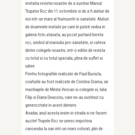
invitatia revistei noastre de a sustine Marsul
Trupelor Roz din 11 octombrie si de a fi alaturi de
noi intr-un mars al frumusetii si sanatatii. Alaturi
de doamnele invitate pe care le puteti vedea in
galeria foto atasata, au pozat purtand bereta
roz, simbol al marsului pro-sanatate, si cateva
dintre colegele noastre, intr-o editie de revista
cu totul si cu totul speciala, plina de suflet si
iubire.
Pentru fotografiile realizate de Paul Buciuta,
coafurile au fost realizate de Cristina Grama, iar
machiajele de Mirela Vescan si colegele ei, Iulia
Filip si Diana Deaconu, care ne-au sustinut cu
generozitate in acest demers.
Asadar, anul acesta iesim in strada si ne facem
auzite! Trupele Roz se unesc impotriva
cancerului la san intr-un mars colorat, plin de