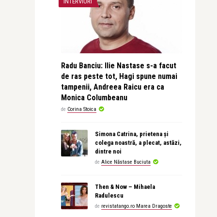
INTERVIURI
Radu Banciu: Ilie Nastase s-a facut
de ras peste tot, Hagi spune numai
tampenii, Andreea Raicu era ca
Monica Columbeanu
de
Corina Stoica
Simona Catrina, prietena și
colega noastră, a plecat, astăzi,
dintre noi
de
Alice Năstase Buciuta
Then & Now – Mihaela
Radulescu
de
revistatango.ro Marea Dragoste