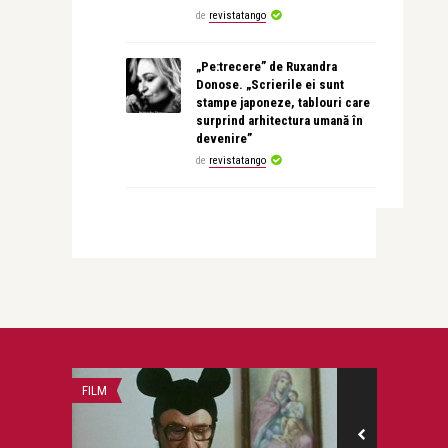
de
revistatango
„Pe:trecere” de Ruxandra
Donose. „Scrierile ei sunt
stampe japoneze, tablouri care
surprind arhitectura umană în
devenire”
de
revistatango
FILM
STIRI