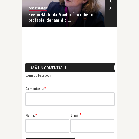
revistatango
Alice Năstase B
Evelin-Melinda Macho: Îmi iubesc
Mihaela Rădul
profesia, dar am și o ...
venit exact câ
LASĂ UN COMENTARIU:
Login cu Facebook
*
Comentariu:
*
*
Nume:
Email: