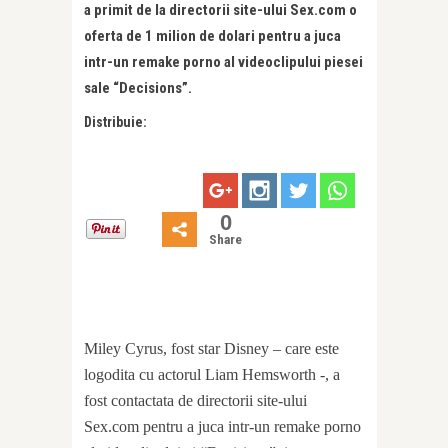
a primit de la directorii site-ului Sex.com o
oferta de 1 milion de dolari pentru a juca
intr-un remake porno al videoclipului piesei
sale “Decisions”.
Distribuie:
0
Share
Miley Cyrus, fost star Disney – care este
logodita cu actorul Liam Hemsworth -, a
fost contactata de directorii site-ului
Sex.com pentru a juca intr-un remake porno