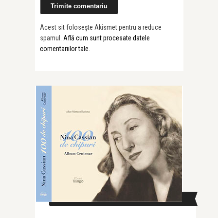
Acest sit folosește Akismet pentru a reduce
spamul.
Află cum sunt procesate datele
comentariilor tale
.
CAUTĂ ÎN SITE