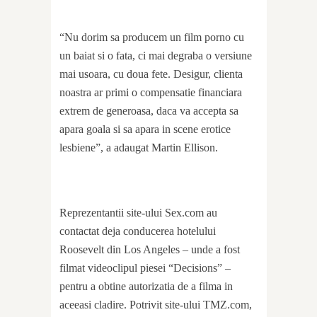
“Nu dorim sa producem un film porno cu
un baiat si o fata, ci mai degraba o versiune
mai usoara, cu doua fete. Desigur, clienta
noastra ar primi o compensatie financiara
extrem de generoasa, daca va accepta sa
apara goala si sa apara in scene erotice
lesbiene”, a adaugat Martin Ellison.
Reprezentantii site-ului Sex.com au
contactat deja conducerea hotelului
Roosevelt din Los Angeles – unde a fost
filmat videoclipul piesei “Decisions” –
pentru a obtine autorizatia de a filma in
aceeasi cladire. Potrivit site-ului TMZ.com,