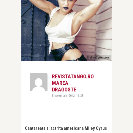
REVISTATANGO.RO
MAREA
DRAGOSTE
5 noiembrie 2012, 16:38
Cantareata si actrita americana Miley Cyrus