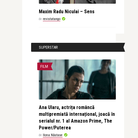
Maxim Radu Niculai – Sens
de
revistatango
SUPERSTAR
FILM
Ana Ularu, actrița româncă
multipremiată internațional, joacă în
serialul nr. 1 al Amazon Prime, The
Power/Puterea
de
Ilona Năstase