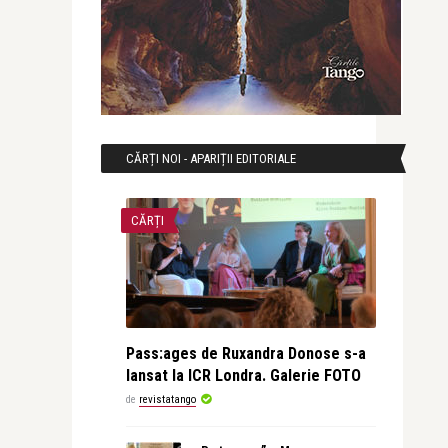
CĂRȚI NOI - APARIȚII EDITORIALE
CĂRȚI
Pass:ages de Ruxandra Donose s-a
lansat la ICR Londra. Galerie FOTO
de
revistatango