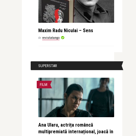
Maxim Radu Niculai – Sens
de
revistatango
SUPERSTAR
FILM
Ana Ularu, actrița româncă
multipremiată internațional, joacă în