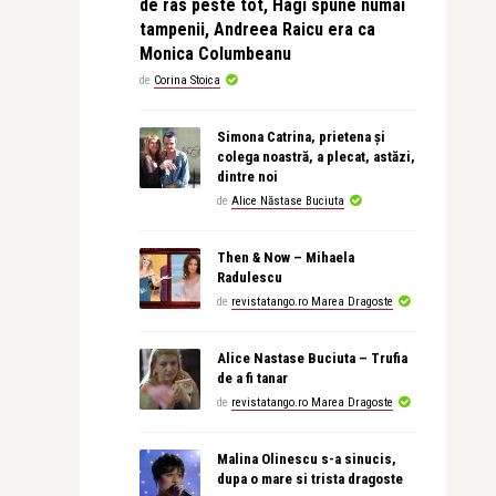
de ras peste tot, Hagi spune numai
tampenii, Andreea Raicu era ca
Monica Columbeanu
de
Corina Stoica
Simona Catrina, prietena și
colega noastră, a plecat, astăzi,
dintre noi
de
Alice Năstase Buciuta
Then & Now – Mihaela
Radulescu
de
revistatango.ro Marea Dragoste
Alice Nastase Buciuta – Trufia
de a fi tanar
de
revistatango.ro Marea Dragoste
Malina Olinescu s-a sinucis,
dupa o mare si trista dragoste