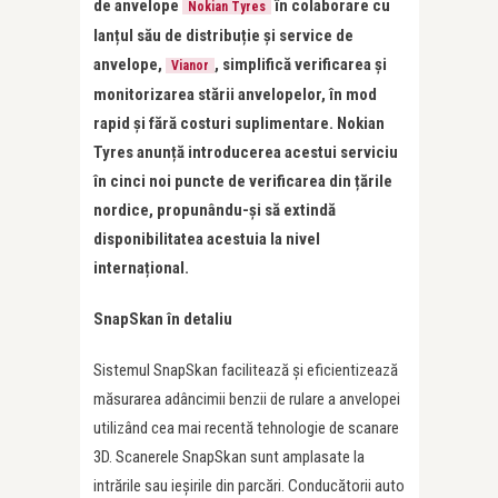
de anvelope
în colaborare cu
Nokian Tyres
lanțul său de distribuție și service de
anvelope,
, simplifică verificarea și
Vianor
monitorizarea stării anvelopelor, în mod
rapid și fără costuri suplimentare. Nokian
Tyres anunță introducerea acestui serviciu
în cinci noi puncte de verificarea din țările
nordice, propunându-și să extindă
disponibilitatea acestuia la nivel
internațional.
SnapSkan în detaliu
Sistemul SnapSkan facilitează și eficientizează
măsurarea adâncimii benzii de rulare a anvelopei
utilizând cea mai recentă tehnologie de scanare
3D. Scanerele SnapSkan sunt amplasate la
intrările sau ieșirile din parcări. Conducătorii auto