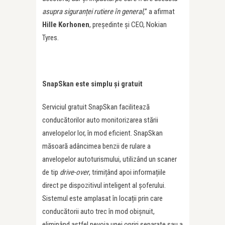
asupra siguranței rutiere în general,
” a afirmat
Hille Korhonen
, președinte și CEO, Nokian
Tyres.
SnapSkan este simplu și gratuit
Serviciul gratuit SnapSkan facilitează
conducătorilor auto monitorizarea stării
anvelopelor lor, în mod eficient. SnapSkan
măsoară adâncimea benzii de rulare a
anvelopelor autoturismului, utilizând un scaner
de tip
drive-over
, trimițând apoi informațiile
direct pe dispozitivul inteligent al șoferului.
Sistemul este amplasat în locații prin care
conducătorii auto trec în mod obișnuit,
eliminând astfel nevoia unei opriri separate sau a