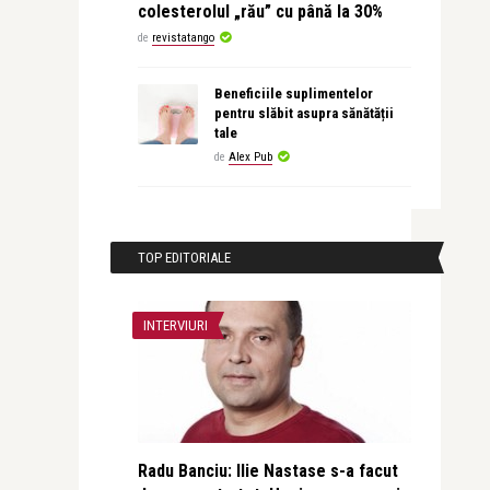
colesterolul „rău” cu până la 30%
de
revistatango
Beneficiile suplimentelor
pentru slăbit asupra sănătății
tale
de
Alex Pub
TOP EDITORIALE
INTERVIURI
Radu Banciu: Ilie Nastase s-a facut