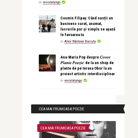
de
revistatango
Cosmin Filipaș: Când susții un
business curat, asumat,
lucrurile pur și simplu se așază
în favoarea ta
de
Alice Năstase Buciuta
Ana-Maria Pop despre 𝐶𝑜𝑣𝑜𝑟
𝑃𝑙𝑎𝑛𝑡𝑒 𝑃𝑜𝑒𝑧𝑖𝑒: de la un shop de
plante de pe terasa Obor la un
proiect artistic interdisciplinar
de
revistatango
CEA MAI FRUMOASA POEZIE
CEA MAI FRUMOASA POEZIE