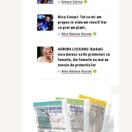
de
Simona Catrina
Nicu Covaci: Tot ce mi-am
propus in viata am reusit! Dar
ce pret am platit…
de
Alice Năstase Buciuta
AURORA LIICEANU: Barbatii
inca doresc sa fie protectori cu
femeile, dar femeile nu mai au
nevoie de protectia lor
de
Alice Năstase Buciuta