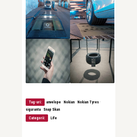
·
·
·
Tag-uri:
anvelope
Nokian
Nokian Tyres
·
siguranta
Snap Skan
Categorii:
Life