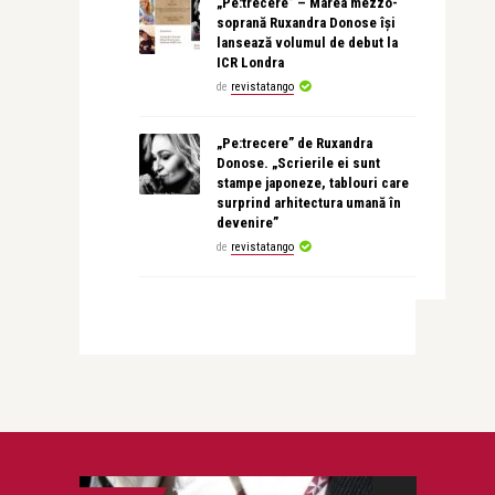
„Pe:trecere” – Marea mezzo-
soprană Ruxandra Donose își
lansează volumul de debut la
ICR Londra
de
revistatango
„Pe:trecere” de Ruxandra
Donose. „Scrierile ei sunt
stampe japoneze, tablouri care
surprind arhitectura umană în
devenire”
de
revistatango