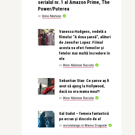
serialul nr. 1 al Amazon Prime, The
Power/Puterea
de
Ilona Năstase
Vanessa Hudgens, vedetă a
filmului “A doua șansă”, alături
de Jennifer Lopez: Filmul
acesta va oferi femeilor și
fetelor mai multă încredere în
ele
de
Alice Năstase Buciuta
Sebastian Stan: Ce șanse aș fi
avut să ajung la Hollywood,
dacă nu era mama mea?!
de
Alice Năstase Buciuta
Gal Gadot – femeia fantastică
pe ecran și dincolo de el
de
revistatango.ro Marea Dragoste