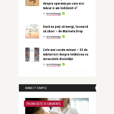
despre speranța pe care nici
măcar n-am îndrăznit-o”
de
revistatango
Dacă nu poţi să mergi, încearcă
să zbori – de Marinela Drop
de
revistatango
Cele mai curate minuni – 33 de
mărturisiri despre întâlnirea cu
miracolele divinității
de
revistatango
MAKE IT SIMPLE
FRUMUSETE SI SANATATE