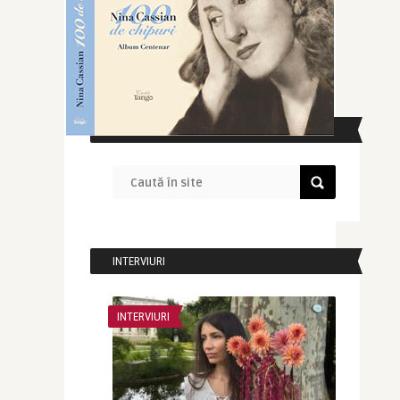
CAUTĂ ÎN SITE
INTERVIURI
INTERVIURI