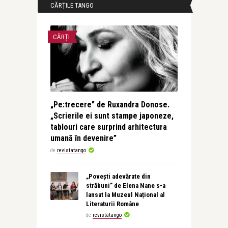
CĂRȚILE TANGO
CĂRȚI
„Pe:trecere” de Ruxandra Donose.
„Scrierile ei sunt stampe japoneze,
tablouri care surprind arhitectura
umană în devenire”
de
revistatango
„Povești adevărate din
străbuni” de Elena Nane s-a
lansat la Muzeul Național al
Literaturii Române
de
revistatango