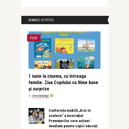
MAMICI SI PITICI
FILM
1 iunie la cinema, cu întreaga
familie. Ziua Copilului cu filme bune
și surprize
de
revistatango
Conferința mobilă „Eroi în
scutece” a Asociației
Prematurilor cere acțiuni
imediate pentru copiii născuți