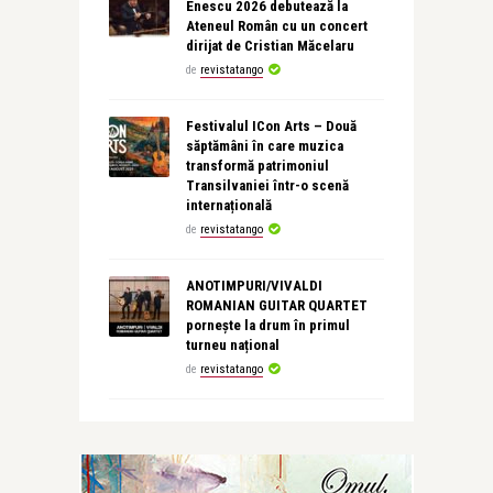
Enescu 2026 debutează la
Ateneul Român cu un concert
dirijat de Cristian Măcelaru
de
revistatango
Festivalul ICon Arts – Două
săptămâni în care muzica
transformă patrimoniul
Transilvaniei într-o scenă
internațională
de
revistatango
ANOTIMPURI/VIVALDI
ROMANIAN GUITAR QUARTET
pornește la drum în primul
turneu național
de
revistatango