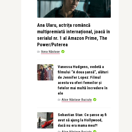
Ana Ularu, actrița româncă
multipremiată internațional, joacă în
serialul nr. 1 al Amazon Prime, The
Power/Puterea
de
Ilona Năstase
Vanessa Hudgens, vedetă a
filmului “A doua șansă”, alături
de Jennifer Lopez: Filmul
acesta va oferi femeilor și
fetelor mai multă încredere în
ele
de
Alice Năstase Buciuta
Sebastian Stan: Ce șanse aș fi
avut să ajung la Hollywood,
dacă nu era mama mea?!
de
Alice Năstase Buciuta