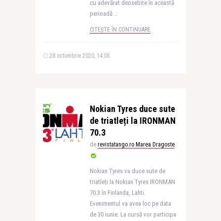
cu adevărat deosebite în această
perioadă ..
CITEȘTE ÎN CONTINUARE
28 octombrie 2020, 14:05
Nokian Tyres duce sute
de triatleți la IRONMAN
70.3
de
revistatango.ro Marea Dragoste
Nokian Tyres va duce sute de
triatleți la Nokian Tyres IRONMAN
70.3 în Finlanda, Lahti.
Evenimentul va avea loc pe data
de 30 iunie. La cursă vor participa