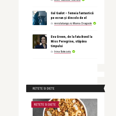
Gal Gadot – femeia fantastică
pe ecran și dincolo de el
de
revistatango.ro Marea Dragoste
Eva Green, de la fata Bond la
Miss Peregrine, stăpâna
timpului
de
Irina Botezatu
RETETE SI DIETE
RETETE SI DIETE