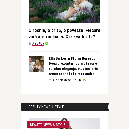
O rochie, o briză, o poveste. Fiecare
vară are rochia ei. Care va fi a ta?
de
Alex Pub
Ella Barker și Florin Burescu.
Două prezentări de modă care
au adus eleganța, muzica, arta
românească în inima Londrei
de
Alice Năstase Buciuta
BEAUTY NEWS & STYLE
BEAUTY NEWS & STYLE