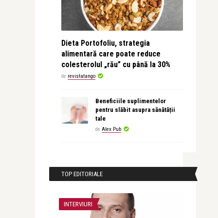
Dieta Portofoliu, strategia
alimentară care poate reduce
colesterolul „rău” cu până la 30%
de
revistatango
Beneficiile suplimentelor
pentru slăbit asupra sănătății
tale
de
Alex Pub
TOP EDITORIALE
INTERVIURI