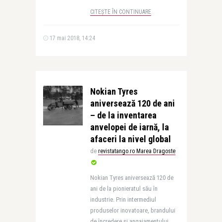
CITEȘTE ÎN CONTINUARE
17 mai 2018, 14:24
Nokian Tyres
aniversează 120 de ani
– de la inventarea
anvelopei de iarnă, la
afaceri la nivel global
de
revistatango.ro Marea Dragoste
Nokian Tyres aniversează 120 de
ani de la pionieratul său în
industrie. Prin intermediul
produselor inovatoare, brandului
de încredere și angajamentului ..