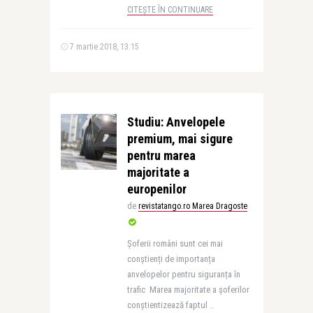
CITEȘTE ÎN CONTINUARE
7 martie 2018, 13:15
Studiu: Anvelopele
premium, mai sigure
pentru marea
majoritate a
europenilor
de
revistatango.ro Marea Dragoste
Șoferii români sunt cei mai
conștienți de importanța
anvelopelor pentru siguranța în
trafic Marea majoritate a șoferilor
conștientizează faptul ..