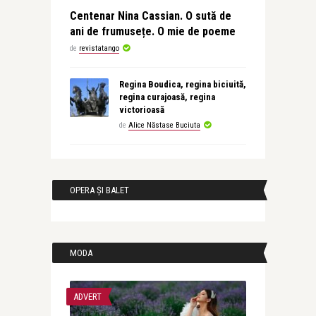
Centenar Nina Cassian. O sută de
ani de frumusețe. O mie de poeme
de
revistatango
Regina Boudica, regina biciuită,
regina curajoasă, regina
victorioasă
de
Alice Năstase Buciuta
OPERA ȘI BALET
MODA
ADVERT