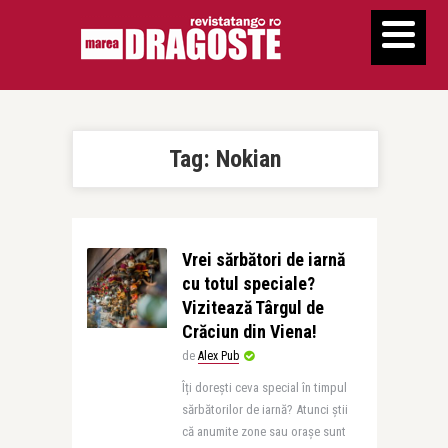
Tag:
Nokian
Vrei sărbători de iarnă
cu totul speciale?
Vizitează Târgul de
Crăciun din Viena!
de
Alex Pub
Îți dorești ceva special în timpul
sărbătorilor de iarnă? Atunci știi
că anumite zone sau orașe sunt