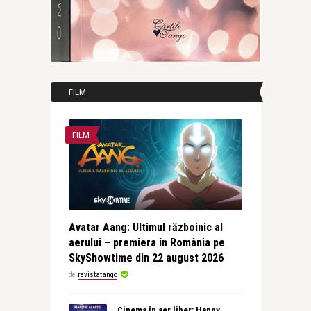
FILM
FILM
Avatar Aang: Ultimul războinic al
aerului – premiera în România pe
SkyShowtime din 22 august 2026
de
revistatango
Cinema în aer liber: Happy