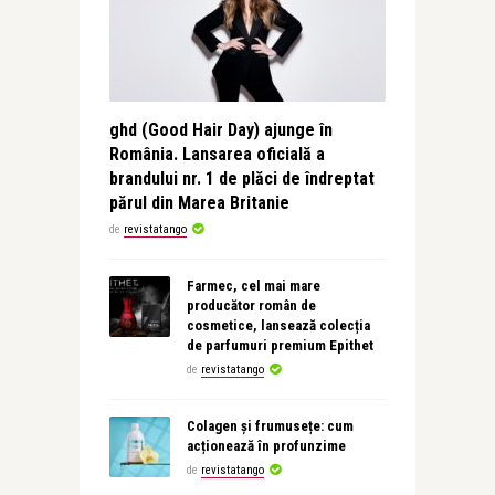
ghd (Good Hair Day) ajunge în
România. Lansarea oficială a
brandului nr. 1 de plăci de îndreptat
părul din Marea Britanie
de
revistatango
Farmec, cel mai mare
producător român de
cosmetice, lansează colecția
de parfumuri premium Epithet
de
revistatango
Colagen și frumusețe: cum
acționează în profunzime
de
revistatango