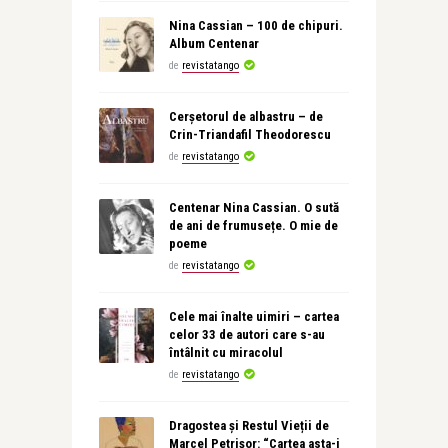
Nina Cassian – 100 de chipuri.
Album Centenar
de
revistatango
Cerșetorul de albastru – de
Crin-Triandafil Theodorescu
de
revistatango
Centenar Nina Cassian. O sută
de ani de frumusețe. O mie de
poeme
de
revistatango
Cele mai înalte uimiri – cartea
celor 33 de autori care s-au
întâlnit cu miracolul
de
revistatango
Dragostea și Restul Vieții de
Marcel Petrișor: “Cartea asta-i