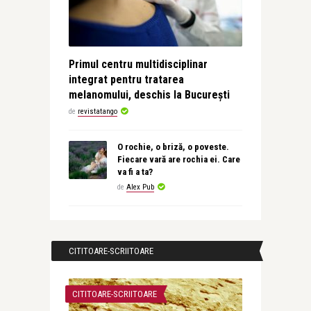
Primul centru multidisciplinar
integrat pentru tratarea
melanomului, deschis la București
de
revistatango
O rochie, o briză, o poveste.
Fiecare vară are rochia ei. Care
va fi a ta?
de
Alex Pub
CITITOARE-SCRIITOARE
CITITOARE-SCRIITOARE