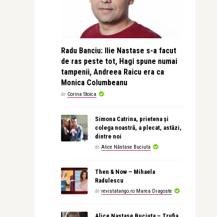
Radu Banciu: Ilie Nastase s-a facut
de ras peste tot, Hagi spune numai
tampenii, Andreea Raicu era ca
Monica Columbeanu
de
Corina Stoica
Simona Catrina, prietena și
colega noastră, a plecat, astăzi,
dintre noi
de
Alice Năstase Buciuta
Then & Now – Mihaela
Radulescu
de
revistatango.ro Marea Dragoste
Alice Nastase Buciuta – Trufia