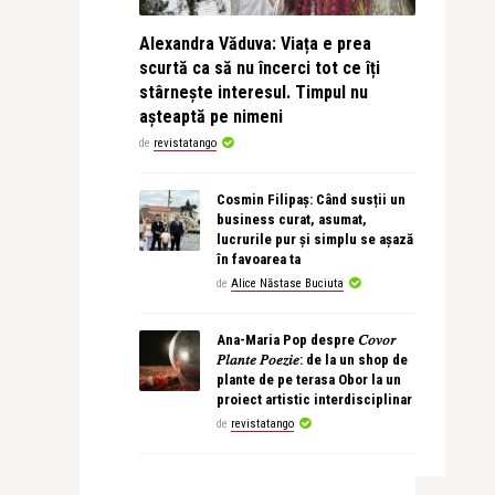
Alexandra Văduva: Viața e prea
scurtă ca să nu încerci tot ce îți
stârnește interesul. Timpul nu
așteaptă pe nimeni
de
revistatango
Cosmin Filipaș: Când susții un
business curat, asumat,
lucrurile pur și simplu se așază
în favoarea ta
de
Alice Năstase Buciuta
Ana-Maria Pop despre 𝐶𝑜𝑣𝑜𝑟
𝑃𝑙𝑎𝑛𝑡𝑒 𝑃𝑜𝑒𝑧𝑖𝑒: de la un shop de
plante de pe terasa Obor la un
proiect artistic interdisciplinar
de
revistatango