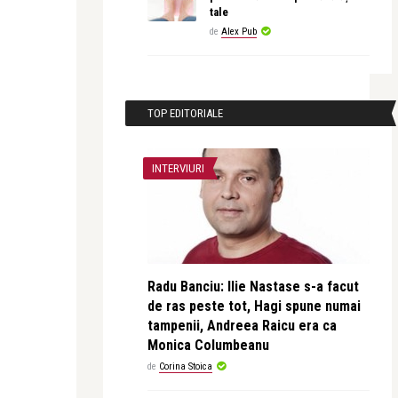
tale
de
Alex Pub
TOP EDITORIALE
INTERVIURI
Radu Banciu: Ilie Nastase s-a facut
de ras peste tot, Hagi spune numai
tampenii, Andreea Raicu era ca
Monica Columbeanu
de
Corina Stoica