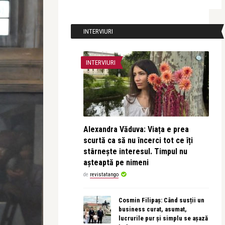
INTERVIURI
INTERVIURI
Alexandra Văduva: Viața e prea
scurtă ca să nu încerci tot ce îți
stârnește interesul. Timpul nu
așteaptă pe nimeni
de
revistatango
Cosmin Filipaș: Când susții un
business curat, asumat,
lucrurile pur și simplu se așază