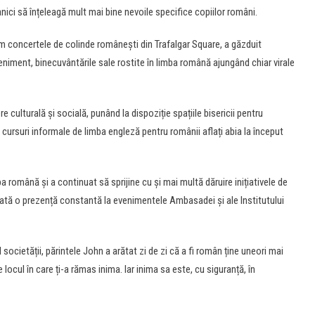
itanici să înțeleagă mult mai bine nevoile specifice copiilor români.
iasm concertele de colinde românești din Trafalgar Square, a găzduit
 eveniment, binecuvântările sale rostite în limba română ajungând chiar virale
culturală și socială, punând la dispoziție spațiile bisericii pentru
ursuri informale de limba engleză pentru românii aflați abia la început
a română și a continuat să sprijine cu și mai multă dăruire inițiativele de
odată o prezență constantă la evenimentele Ambasadei și ale Institutului
ul societății, părintele John a arătat zi de zi că a fi român ține uneori mai
 locul în care ți-a rămas inima. Iar inima sa este, cu siguranță, în