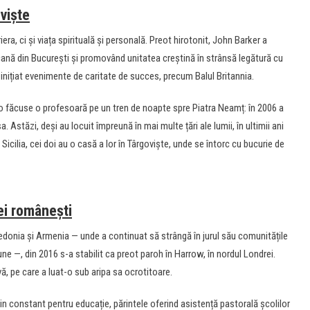
oviște
ra, ci și viața spirituală și personală. Preot hirotonit, John Barker a
licană din București și promovând unitatea creștină în strânsă legătură cu
nițiat evenimente de caritate de succes, precum Balul Britannia.
i-o făcuse o profesoară pe un tren de noapte spre Piatra Neamț: în 2006 a
 Astăzi, deși au locuit împreună în mai multe țări ale lumii, în ultimii ani
 Sicilia, cei doi au o casă a lor în Târgoviște, unde se întorc cu bucurie de
ei românești
cedonia și Armenia — unde a continuat să strângă în jurul său comunitățile
 —, din 2016 s-a stabilit ca preot paroh în Harrow, în nordul Londrei.
 pe care a luat-o sub aripa sa ocrotitoare.
ijin constant pentru educație, părintele oferind asistență pastorală școlilor