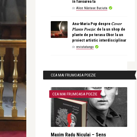
în favoarea ta
de
Alice Năstase Buciuta
Ana-Maria Pop despre 𝐶𝑜𝑣𝑜𝑟
𝑃𝑙𝑎𝑛𝑡𝑒 𝑃𝑜𝑒𝑧𝑖𝑒: de la un shop de
plante de pe terasa Obor la un
proiect artistic interdisciplinar
de
revistatango
CEA MAI FRUMOASA POEZIE
CEA MAI FRUMOASA POEZIE
Maxim Radu Niculai – Sens