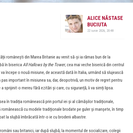
ALICE NĂSTASE
BUCIUTA
22 iunie 2026, 20:48
ții românești din Marea Britanie au venit să-și ia rămas bun de la
bă în biserica
All Hallows by the Tower
, cea mai veche biserică din centrul
 va începe o nouă misiune, de această dată în Italia, urmând să slujească
n pas important în misiunea sa, dar, deopotrivă, un motiv de regret pentru
rijinit-o mereu fără ezitări și care, cu siguranță, îi va simți lipsa.
sea în tradiția românească prin portul iei și al cămășilor tradiționale,
ă românească cu modele tradiționale brodate pe guler și manșete, în timp
at la slujbă îmbrăcată într-o ie cu broderii albastre.
mâni sau britanici, iar după slujbă, la momentul de socializare, colegii