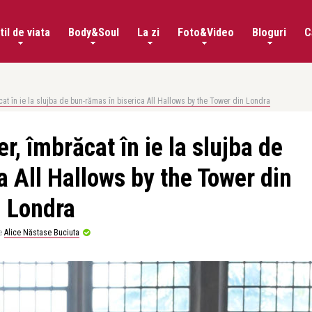
til de viata
Body&Soul
La zi
Foto&Video
Bloguri
C
cat în ie la slujba de bun-rămas în biserica All Hallows by the Tower din Londra
r, îmbrăcat în ie la slujba de
a All Hallows by the Tower din
Londra
e
Alice Năstase Buciuta