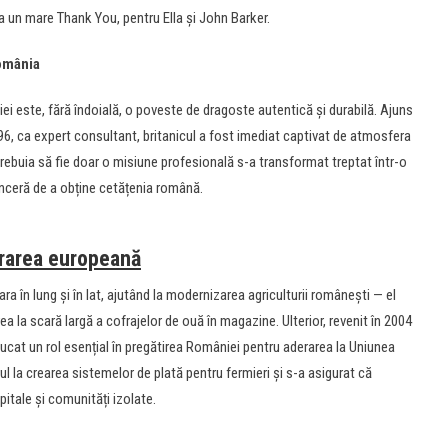
ia un mare Thank You, pentru Ella și John Barker.
România
i este, fără îndoială, o poveste de dragoste autentică și durabilă. Ajuns
96, ca expert consultant, britanicul a fost imediat captivat de atmosfera
trebuia să fie doar o misiune profesională s-a transformat treptat într-o
inceră de a obține cetățenia română.
egrarea europeană
ara în lung și în lat, ajutând la modernizarea agriculturii românești — el
rea la scară largă a cofrajelor de ouă în magazine. Ulterior, revenit în 2004
ucat un rol esențial în pregătirea României pentru aderarea la Uniunea
ul la crearea sistemelor de plată pentru fermieri și s-a asigurat că
itale și comunități izolate.