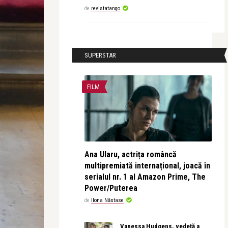
de
revistatango
SUPERSTAR
FILM
Ana Ularu, actrița româncă
multipremiată internațional, joacă în
serialul nr. 1 al Amazon Prime, The
Power/Puterea
de
Ilona Năstase
Vanessa Hudgens, vedetă a