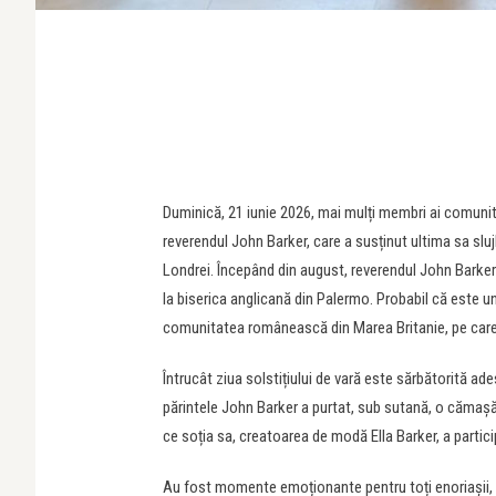
Duminică, 21 iunie 2026, mai mulți membri ai comunită
reverendul John Barker, care a susținut ultima sa sluj
Londrei. Începând din august, reverendul John Barker
la biserica anglicană din Palermo. Probabil că este u
comunitatea românească din Marea Britanie, pe care a sp
Întrucât ziua solstițiului de vară este sărbătorită ade
părintele John Barker a purtat, sub sutană, o cămaș
ce soția sa, creatoarea de modă Ella Barker, a particip
Au fost momente emoționante pentru toți enoriașii, ro