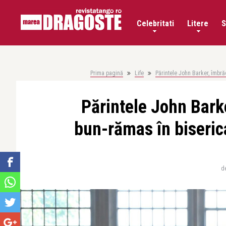
Celebritati
Litere
S
Prima pagină
Life
Părintele John Barker, îmbră
Părintele John Barke
bun-rămas în biseric
d