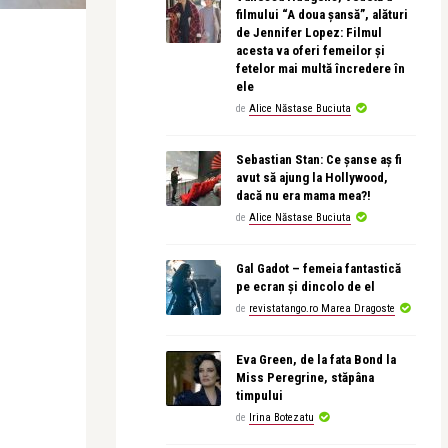
filmului “A doua șansă”, alături
de Jennifer Lopez: Filmul
acesta va oferi femeilor și
fetelor mai multă încredere în
ele
de
Alice Năstase Buciuta
Sebastian Stan: Ce șanse aș fi
avut să ajung la Hollywood,
dacă nu era mama mea?!
de
Alice Năstase Buciuta
Gal Gadot – femeia fantastică
pe ecran și dincolo de el
de
revistatango.ro Marea Dragoste
Eva Green, de la fata Bond la
Miss Peregrine, stăpâna
timpului
de
Irina Botezatu