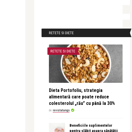
RETETE SI DIETE
RETETE SI DIETE
Dieta Portofoliu, strategia
alimentară care poate reduce
colesterolul „rău” cu până la 30%
de
revistatango
Beneficiile suplimentelor
pentru slăbit asupra sănătății