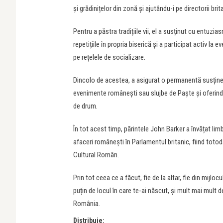
și grădinițelor din zonă și ajutându-i pe directorii br
Pentru a păstra tradițiile vii, el a susținut cu entuz
repetițiile în propria biserică și a participat activ la
pe rețelele de socializare.
Dincolo de acestea, a asigurat o permanentă susținere 
evenimente românești sau slujbe de Paște și oferind c
de drum.
În tot acest timp, părintele John Barker a învățat limb
afaceri românești în Parlamentul britanic, fiind tot
Cultural Român.
Prin tot ceea ce a făcut, fie de la altar, fie din mijloc
puțin de locul în care te-ai născut, și mult mai mult de
România.
Distribuie: