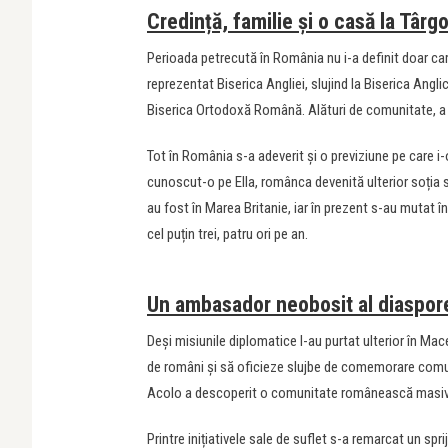
Credință, familie și o casă la Târg
Perioada petrecută în România nu i-a definit doar carie
reprezentat Biserica Angliei, slujind la Biserica Ang
Biserica Ortodoxă Română. Alături de comunitate, a i
Tot în România s-a adeverit și o previziune pe care 
cunoscut-o pe Ella, românca devenită ulterior soția sa.
au fost în Marea Britanie, iar în prezent s-au mutat în
cel puțin trei, patru ori pe an.
Un ambasador neobosit al diaspor
Deși misiunile diplomatice l-au purtat ulterior în Ma
de români și să oficieze slujbe de comemorare comune
Acolo a descoperit o comunitate românească masivă,
Printre inițiativele sale de suflet s-a remarcat un spr