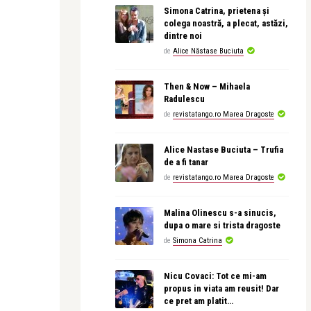
Simona Catrina, prietena și
colega noastră, a plecat, astăzi,
dintre noi
de
Alice Năstase Buciuta
Then & Now – Mihaela
Radulescu
de
revistatango.ro Marea Dragoste
Alice Nastase Buciuta – Trufia
de a fi tanar
de
revistatango.ro Marea Dragoste
Malina Olinescu s-a sinucis,
dupa o mare si trista dragoste
de
Simona Catrina
Nicu Covaci: Tot ce mi-am
propus in viata am reusit! Dar
ce pret am platit…