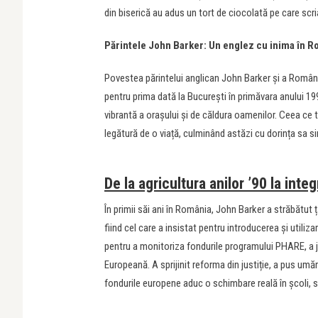
din biserică au adus un tort de ciocolată pe care scr
Părintele John Barker: Un englez cu inima în 
Povestea părintelui anglican John Barker și a Românie
pentru prima dată la București în primăvara anului 19
vibrantă a orașului și de căldura oamenilor. Ceea ce 
legătură de o viață, culminând astăzi cu dorința sa s
De la agricultura anilor ’90 la int
În primii săi ani în România, John Barker a străbătut ț
fiind cel care a insistat pentru introducerea și utiliza
pentru a monitoriza fondurile programului PHARE, a j
Europeană. A sprijinit reforma din justiție, a pus umăr
fondurile europene aduc o schimbare reală în școli, sp