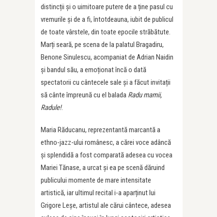
distincții și o uimitoare putere de a ține pasul cu
vremurile și de a fi, întotdeauna, iubit de publicul
de toate vârstele, din toate epocile străbătute.
Marți seară, pe scena de la palatul Bragadiru,
Benone Sinulescu, acompaniat de Adrian Naidin
și bandul său, a emoționat încă o dată
spectatorii cu cântecele sale și a făcut invitații
să cânte împreună cu el balada
Radu mamii,
Radule!
.
Maria Răducanu, reprezentantă marcantă a
ethno-jazz-ului românesc, a cărei voce adâncă
și splendidă a fost comparată adesea cu vocea
Mariei Tănase, a urcat și ea pe scenă dăruind
publicului momente de mare intensitate
artistică, iar ultimul recital i-a aparținut lui
Grigore Leșe, artistul ale cărui cântece, adesea