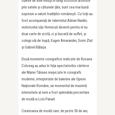
culese de sine însuși în lungi scotociri artistice
prin satele și cătunele țării, sunt cea mai bună
expresie a valorii tradițiilor românești. Cu toții au
fost acompaniați de talentatul Adrian Naidin,
violoncelul său fermecat devenit pentru el nu
doar carte de vizită, ci și bucată de suflet, și
colegii săi de trupă, Eugen Amarandei, Sorin Zlat
și Gabriel Bălașa.
Două momente coregrafice realizate de Roxana
Colceag au adus în fața spectatorilor cântece
ale Mariei Tănase reașezate în coregrafii
moderne, interpretate de balerine ale Operei
Naționale Române, iar momentul de maximă
intensitate al serii a fost splendida prezentare
de modă a Lizei Panait.
Creatoarea de modă care, de peste 30 de ani,