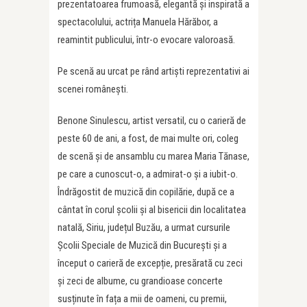
prezentatoarea frumoasă, elegantă și inspirată a
spectacolului, actrița Manuela Hărăbor, a
reamintit publicului, într-o evocare valoroasă.
Pe scenă au urcat pe rând artiști reprezentativi ai
scenei românești.
Benone Sinulescu, artist versatil, cu o carieră de
peste 60 de ani, a fost, de mai multe ori, coleg
de scenă și de ansamblu cu marea Maria Tănase,
pe care a cunoscut-o, a admirat-o și a iubit-o.
Îndrăgostit de muzică din copilărie, după ce a
cântat în corul școlii și al bisericii din localitatea
natală, Siriu, județul Buzău, a urmat cursurile
Școlii Speciale de Muzică din București și a
început o carieră de excepție, presărată cu zeci
și zeci de albume, cu grandioase concerte
susținute în fața a mii de oameni, cu premii,