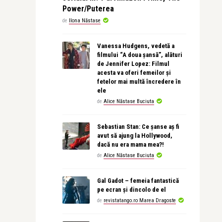
Power/Puterea
de
Ilona Năstase
Vanessa Hudgens, vedetă a
filmului “A doua șansă”, alături
de Jennifer Lopez: Filmul
acesta va oferi femeilor și
fetelor mai multă încredere în
ele
de
Alice Năstase Buciuta
Sebastian Stan: Ce șanse aș fi
avut să ajung la Hollywood,
dacă nu era mama mea?!
de
Alice Năstase Buciuta
Gal Gadot – femeia fantastică
pe ecran și dincolo de el
de
revistatango.ro Marea Dragoste