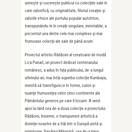
uimește și cucerește publicul cu colecțiile sale în
care valorifică, cu originalitate, filonul creației și
valorile etnice ale portului popular autohton,
transpunându-le în creații singulare, inimitabile, a
prezentat una dintre cele mai complexe și mai
frumoase colecții ale sale de până acum.
Proiectul artistic Rădăcini al creatoarei de modă
Liza Panait, un proiect dedicat centenarului
românesc, a adus în fața publicului, de-a lungul
ultimului an, mai întâi superba colecție Kumbaya,
menită să transfigureze în forme, culori și
nuanțe frumusețea celor cinci continente ale
Pământului generos pe care îl locuim. A venit
apoi la rând cea de-a doua colecție a proiectului
Rădăcini, Insieme, o transpunere artistică a
dorinței noastre de a trăi într-o Europă unită și
primitoare. Pasărea Măiastră, cea de-a treia