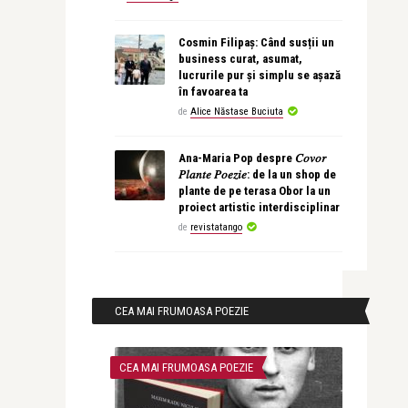
Cosmin Filipaș: Când susții un
business curat, asumat,
lucrurile pur și simplu se așază
în favoarea ta
de
Alice Năstase Buciuta
Ana-Maria Pop despre 𝐶𝑜𝑣𝑜𝑟
𝑃𝑙𝑎𝑛𝑡𝑒 𝑃𝑜𝑒𝑧𝑖𝑒: de la un shop de
plante de pe terasa Obor la un
proiect artistic interdisciplinar
de
revistatango
CEA MAI FRUMOASA POEZIE
CEA MAI FRUMOASA POEZIE