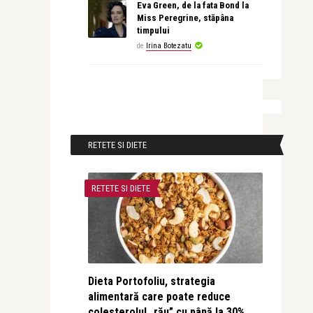
Eva Green, de la fata Bond la
Miss Peregrine, stăpâna
timpului
de
Irina Botezatu
RETETE SI DIETE
RETETE SI DIETE
Dieta Portofoliu, strategia
alimentară care poate reduce
colesterolul „rău” cu până la 30%