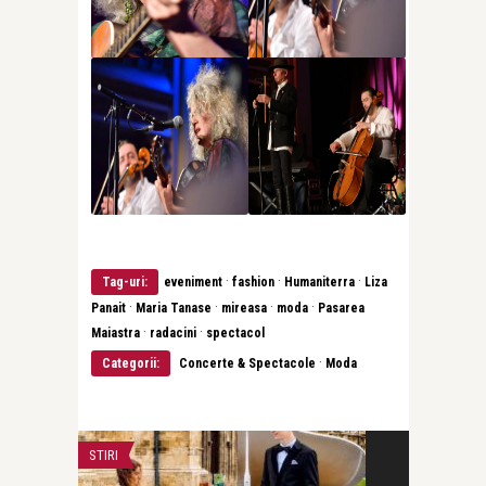
·
·
·
Tag-uri:
eveniment
fashion
Humaniterra
Liza
·
·
·
·
Panait
Maria Tanase
mireasa
moda
Pasarea
·
·
Maiastra
radacini
spectacol
·
Categorii:
Concerte & Spectacole
Moda
CONCERTE & SPECTACOLE
CONCERTE & SP