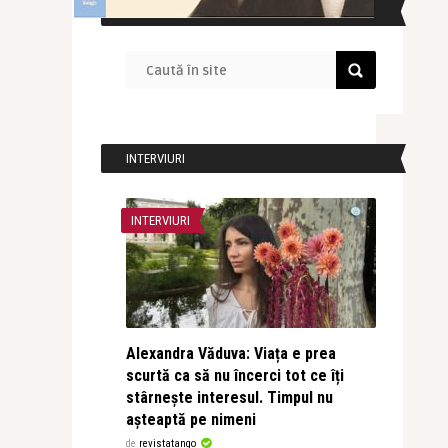
CAUTĂ ÎN SITE
INTERVIURI
INTERVIURI
Alexandra Văduva: Viața e prea
scurtă ca să nu încerci tot ce îți
stârnește interesul. Timpul nu
așteaptă pe nimeni
de
revistatango