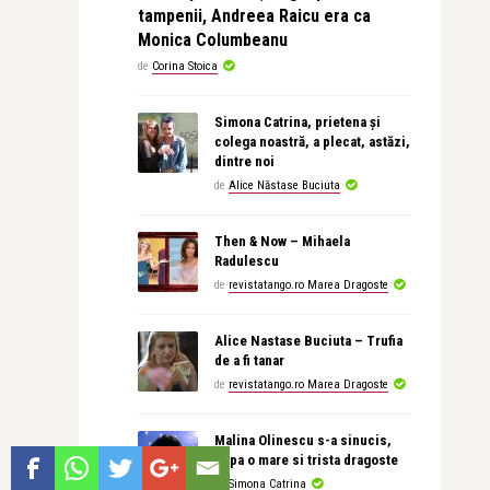
tampenii, Andreea Raicu era ca
Monica Columbeanu
de
Corina Stoica
Simona Catrina, prietena și
colega noastră, a plecat, astăzi,
dintre noi
de
Alice Năstase Buciuta
Then & Now – Mihaela
Radulescu
de
revistatango.ro Marea Dragoste
Alice Nastase Buciuta – Trufia
de a fi tanar
de
revistatango.ro Marea Dragoste
Malina Olinescu s-a sinucis,
dupa o mare si trista dragoste
de
Simona Catrina