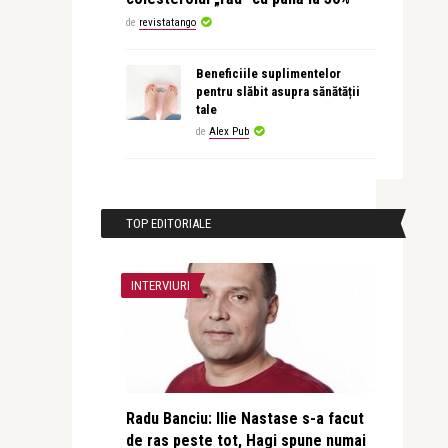
de
revistatango
Beneficiile suplimentelor
pentru slăbit asupra sănătății
tale
de
Alex Pub
TOP EDITORIALE
INTERVIURI
Radu Banciu: Ilie Nastase s-a facut
de ras peste tot, Hagi spune numai