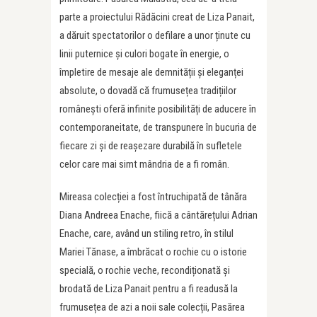
parte a proiectului Rădăcini creat de Liza Panait,
a dăruit spectatorilor o defilare a unor ținute cu
linii puternice și culori bogate în energie, o
împletire de mesaje ale demnității și eleganței
absolute, o dovadă că frumusețea tradițiilor
românești oferă infinite posibilități de aducere în
contemporaneitate, de transpunere în bucuria de
fiecare zi și de reașezare durabilă în sufletele
celor care mai simt mândria de a fi român.
Mireasa colecției a fost întruchipată de tânăra
Diana Andreea Enache, fiică a cântărețului Adrian
Enache, care, având un stiling retro, în stilul
Mariei Tănase, a îmbrăcat o rochie cu o istorie
specială, o rochie veche, recondiționată și
brodată de Liza Panait pentru a fi readusă la
frumusețea de azi a noii sale colecții, Pasărea