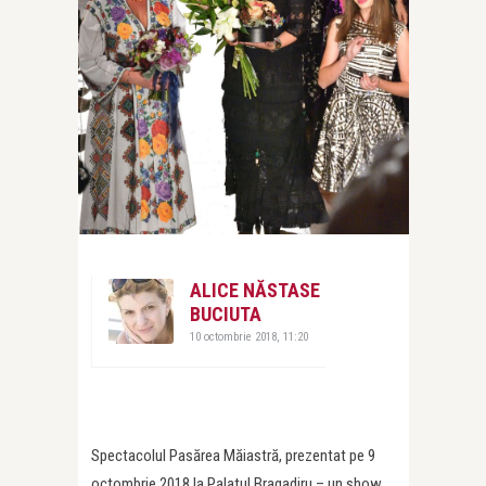
ALICE NĂSTASE
BUCIUTA
10 octombrie 2018, 11:20
Spectacolul Pasărea Măiastră, prezentat pe 9
octombrie 2018 la Palatul Bragadiru – un show