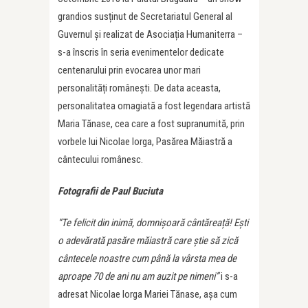
grandios susținut de Secretariatul General al
Guvernul și realizat de Asociația Humaniterra –
s-a înscris în seria evenimentelor dedicate
centenarului prin evocarea unor mari
personalități românești. De data aceasta,
personalitatea omagiată a fost legendara artistă
Maria Tănase, cea care a fost supranumită, prin
vorbele lui Nicolae Iorga, Pasărea Măiastră a
cântecului românesc.
Fotografii de Paul Buciuta
“Te felicit din inimă, domnișoară cântăreață! Ești
o adevărată pasăre măiastră care știe să zică
cântecele noastre cum până la vârsta mea de
aproape 70 de ani nu am auzit pe nimeni”
i s-a
adresat Nicolae Iorga Mariei Tănase, așa cum