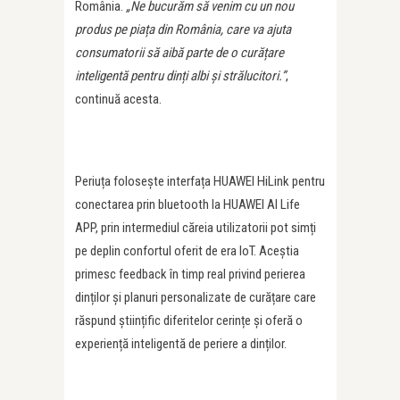
România.
„Ne bucurăm să venim cu un nou
produs pe pia
ț
a din România, care va ajuta
consumatorii să aibă parte de o cură
ț
are
inteligentă pentru din
ț
i albi și strălucitori.”
,
continuă acesta.
Periuța folosește interfața HUAWEI HiLink pentru
conectarea prin bluetooth la HUAWEI AI Life
APP, prin intermediul căreia utilizatorii pot simți
pe deplin confortul oferit de era IoT. Aceștia
primesc feedback în timp real privind perierea
dinților și planuri personalizate de curățare care
răspund științific diferitelor cerințe și oferă o
experiență inteligentă de periere a dinților.