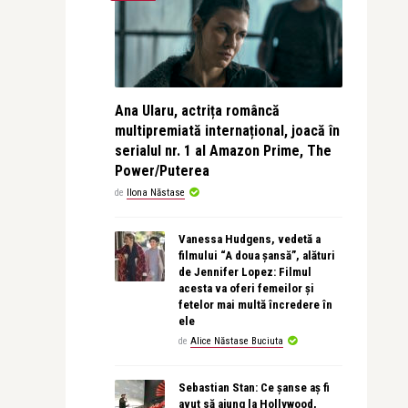
Ana Ularu, actrița româncă
multipremiată internațional, joacă în
serialul nr. 1 al Amazon Prime, The
Power/Puterea
de
Ilona Năstase
Vanessa Hudgens, vedetă a
filmului “A doua șansă”, alături
de Jennifer Lopez: Filmul
acesta va oferi femeilor și
fetelor mai multă încredere în
ele
de
Alice Năstase Buciuta
Sebastian Stan: Ce șanse aș fi
avut să ajung la Hollywood,