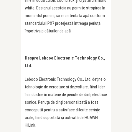
vine în două culori: cool black și crystal diamond
white. Designul acesteia nu permite stropirea în
momentul pornirii, iar rezistența la apă conform
standardului IPX7 protejează întreaga periuță
împotriva picăturilor de apă.
Despre Lebooo Electronic Technology Co.,
Ltd.
Lebooo Electronic Technology Co., Ltd. deține o
tehnologie de cercetare și dezvoltare, fiind lider
în industrie în materie de periuțe de dinți electrice
sonice. Periuța de dinți personalizată a fost
concepută pentru a satisface diferite cerințe
orale, fiind suportată și activată de HUAWEI
HiLink.