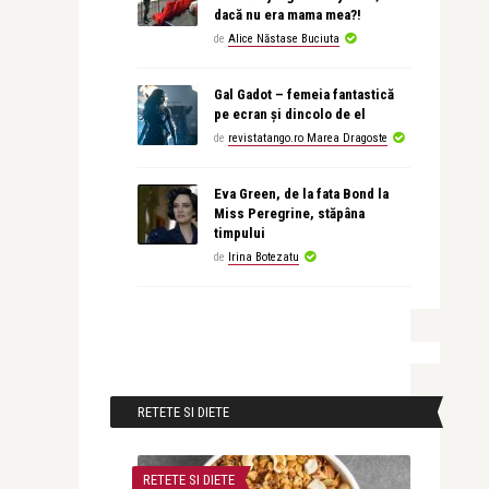
dacă nu era mama mea?!
de
Alice Năstase Buciuta
Gal Gadot – femeia fantastică
pe ecran și dincolo de el
de
revistatango.ro Marea Dragoste
Eva Green, de la fata Bond la
Miss Peregrine, stăpâna
timpului
de
Irina Botezatu
RETETE SI DIETE
RETETE SI DIETE