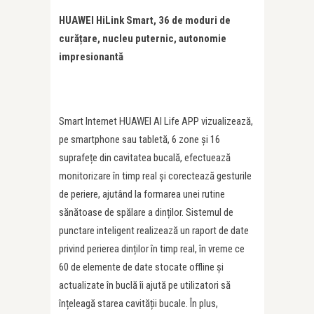
HUAWEI HiLink Smart, 36 de moduri de
cură
ț
are, nucleu puternic, autonomie
impresionantă
Smart Internet HUAWEI AI Life APP vizualizează,
pe smartphone sau tabletă, 6 zone și 16
suprafețe din cavitatea bucală, efectuează
monitorizare în timp real și corectează gesturile
de periere, ajutând la formarea unei rutine
sănătoase de spălare a dinților. Sistemul de
punctare inteligent realizează un raport de date
privind perierea dinților în timp real, în vreme ce
60 de elemente de date stocate offline și
actualizate în buclă îi ajută pe utilizatori să
înțeleagă starea cavității bucale. În plus,