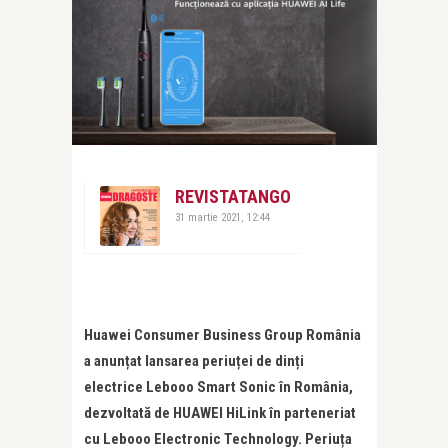
REVISTATANGO
31 martie 2021, 12:44
Huawei Consumer Business Group România
a anun
țat
lansarea periu
ț
ei de din
ț
i
electrice Lebooo Smart Sonic în România,
dezvoltată de HUAWEI HiLink în parteneriat
cu Lebooo Electronic Technology. Periu
ț
a