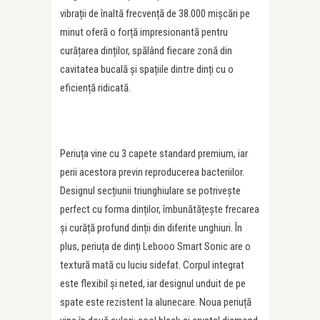
vibrații de înaltă frecvență de 38.000 mișcări pe
minut oferă o forță impresionantă pentru
curățarea dinților, spălând fiecare zonă din
cavitatea bucală și spațiile dintre dinți cu o
eficiență ridicată.
Periuța vine cu 3 capete standard premium, iar
perii acestora previn reproducerea bacteriilor.
Designul secțiunii triunghiulare se potrivește
perfect cu forma dinților, îmbunătățește frecarea
și curăță profund dinții din diferite unghiuri. În
plus, periuța de dinți Lebooo Smart Sonic are o
textură mată cu luciu sidefat. Corpul integrat
este flexibil și neted, iar designul unduit de pe
spate este rezistent la alunecare. Noua periuță