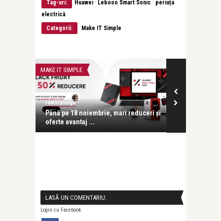
·
·
Tag-uri:
Huawei
Lebooo Smart Sonic
periuța
electrică
Categorii:
Make IT Simple
MAKE IT SIMPLE
MAKE IT SIMPLE
revistatango
revistatango
Până pe 18 noiembrie, mari reduceri și
Huawei lanse
..
oferte avantaj ...
vârf de gamă
LASĂ UN COMENTARIU:
Login cu Facebook