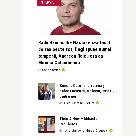
INTERVIURI
Radu Banciu: Ilie Nastase s-a facut
de ras peste tot, Hagi spune numai
tampenii, Andreea Raicu era ca
Monica Columbeanu
de
Corina Stoica
Simona Catrina, prietena și
colega noastră, a plecat, astăzi,
dintre noi
de
Alice Năstase Buciuta
Then & Now – Mihaela
Radulescu
de
revistatango.ro Marea Dragoste