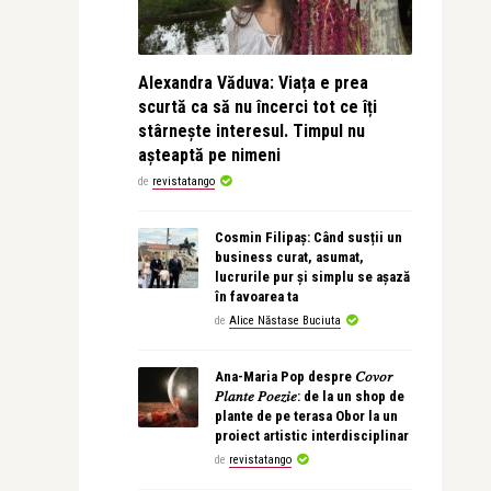
Alexandra Văduva: Viața e prea
scurtă ca să nu încerci tot ce îți
stârnește interesul. Timpul nu
așteaptă pe nimeni
de
revistatango
Cosmin Filipaș: Când susții un
business curat, asumat,
lucrurile pur și simplu se așază
în favoarea ta
de
Alice Năstase Buciuta
Ana-Maria Pop despre 𝐶𝑜𝑣𝑜𝑟
𝑃𝑙𝑎𝑛𝑡𝑒 𝑃𝑜𝑒𝑧𝑖𝑒: de la un shop de
plante de pe terasa Obor la un
proiect artistic interdisciplinar
de
revistatango