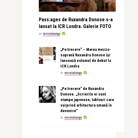
Pass:ages de Ruxandra Donose s-a
lansat la ICR Londra. Galerie FOTO
de
revistatango
„Pe:trecere” – Marea mezzo-
soprană Ruxandra Donose își
lansează volumul de debut la
ICR Londra
de
revistatango
„Pe:trecere” de Ruxandra
Donose. „Scrierile ei sunt
stampe japoneze, tablouri care
surprind arhitectura umană în
devenire”
de
revistatango