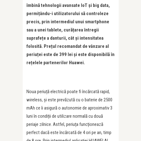
îmbină tehnologii avansate IoT și big data,
permi
ț
ându-i utilizatorului să controleze
precis, prin intermediul unui smartphone
sau a unei tablete, cură
ț
area întregii
suprafe
ț
e a danturii, cât și intensitatea
folosită.
Pre
ț
ul recomandat de vânzare al
periu
ț
ei este de 399 lei și este disponibilă în
re
ț
elele partenerilor Huawei.
Noua periuță electrică poate fi încărcată rapid,
wireless, și este prevăzută cu o baterie de 2500
mAh ce îi asigură o autonomie de aproximativ 3
luni în condiții de utilizare normală cu două
periaje zilnice. Astfel, periuța funcționează
perfect dacă este încărcată de 4 ori pe an, timp
de 8 ore. Prin intermediul aplicației HUAWEI AI