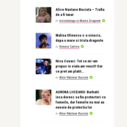
Alice Nastase Buciuta – Trufia
de a fi tanar
de
revistatango.ro Marea Dragoste
Malina Olinescu s-a sinucis,
dupa o mare si trista dragoste
de
Simona Catrina
Nicu Covaci: Tot ce mi-am
propus in viata am reusit! Dar
ce pret am platit…
de
Alice Năstase Buciuta
AURORA LIICEANU: Barbatii
inca doresc sa fie protectori cu
femeile, dar femeile nu mai au
nevoie de protectia lor
de
Alice Năstase Buciuta