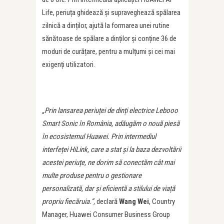
Life, periuța ghidează și supraveghează spălarea
zilnică a dinților, ajută la formarea unei rutine
sănătoase de spălare a dinților și conține 36 de
moduri de curățare, pentru a mulțumi și cei mai
exigenți utilizatori.
„Prin lansarea periu
ț
ei de din
ț
i electrice Lebooo
Smart Sonic în România, adăugăm o nouă piesă
în ecosistemul Huawei. Prin intermediul
interfe
ț
ei HiLink, care a stat
și la baza dezvoltării
acestei periu
ț
e, ne dorim să conectăm cât mai
multe produse pentru o gestionare
personalizată, dar și eficientă a stilului de via
ț
ă
propriu fiecăruia.”,
declară
Wang Wei
, Country
Manager, Huawei Consumer Business Group