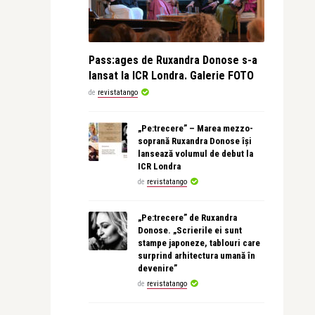
Pass:ages de Ruxandra Donose s-a
lansat la ICR Londra. Galerie FOTO
de
revistatango
„Pe:trecere” – Marea mezzo-
soprană Ruxandra Donose își
lansează volumul de debut la
ICR Londra
de
revistatango
„Pe:trecere” de Ruxandra
Donose. „Scrierile ei sunt
stampe japoneze, tablouri care
surprind arhitectura umană în
devenire”
de
revistatango