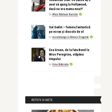
avut să ajung la Hollywood,
dacă nu era mama mea?!
de
Alice Năstase Buciuta
Gal Gadot – femeia fantastică
pe ecran și dincolo de el
de
revistatango.ro Marea Dragoste
Eva Green, de la fata Bond la
Miss Peregrine, stăpâna
timpului
de
Irina Botezatu
RETETE SI DIETE