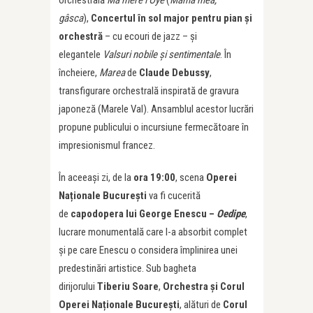
orchestrală
Ma mère l’Oye
(
Mama mea,
gâsca
),
Concertul în sol major pentru pian și
orchestră
– cu ecouri de jazz – și
elegantele
Valsuri nobile și sentimentale
. În
încheiere,
Marea
de
Claude Debussy
,
transfigurare orchestrală inspirată de gravura
japoneză (Marele Val). Ansamblul acestor lucrări
propune publicului o incursiune fermecătoare în
impresionismul francez.
În aceeași zi, de la
ora 19:00
, scena
Operei
Naționale București
va fi cucerită
de
capodopera lui George Enescu –
Oedipe
,
lucrare monumentală care l-a absorbit complet
și pe care Enescu o considera împlinirea unei
predestinări artistice. Sub bagheta
dirijorului
Tiberiu Soare
,
Orchestra și Corul
Operei Naționale București
, alături de
Corul