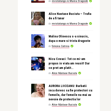
de
revistatango.ro Marea Dragoste
Alice Nastase Buciuta – Trufia
de a fi tanar
de
revistatango.ro Marea Dragoste
Malina Olinescu s-a sinucis,
dupa o mare si trista dragoste
de
Simona Catrina
Nicu Covaci: Tot ce mi-am
propus in viata am reusit! Dar
ce pret am platit…
de
Alice Năstase Buciuta
AURORA LIICEANU: Barbatii
inca doresc sa fie protectori cu
femeile, dar femeile nu mai au
nevoie de protectia lor
de
Alice Năstase Buciuta