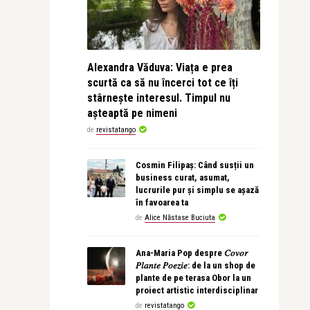
Alexandra Văduva: Viața e prea
scurtă ca să nu încerci tot ce îți
stârnește interesul. Timpul nu
așteaptă pe nimeni
de
revistatango
Cosmin Filipaș: Când susții un
business curat, asumat,
lucrurile pur și simplu se așază
în favoarea ta
de
Alice Năstase Buciuta
Ana-Maria Pop despre 𝐶𝑜𝑣𝑜𝑟
𝑃𝑙𝑎𝑛𝑡𝑒 𝑃𝑜𝑒𝑧𝑖𝑒: de la un shop de
plante de pe terasa Obor la un
proiect artistic interdisciplinar
de
revistatango