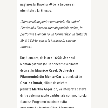
nașterea lui Ravel și 70 de la trecerea în
eternitate a lui Enescu.
Ultimele bilete pentru concertele din cadrul
Festivalului Enescu sunt disponibile online, în
platforma Eventim.ro, în format fizic, în lanțul de
librării Cărturești și la intrarea în sala de
concert.
După-amiaza, de la
ora 16:30
,
Ateneul
Român
găzduiește un concert-eveniment
dedicat lui
Maurice Ravel
.
Orchestra
Filarmonică din Monte-Carlo
, condusă de
Charles Dutoit
, alături de celebra
pianistă
Martha Argerich
, va interpreta câteva
dintre cele mai iubite partituri ale compozitorului
francez. Programul cuprinde suita