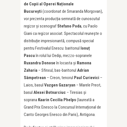
de Copii al Operei Naționale
București
(coordonat de Smaranda Morgovan),
vor prezenta producția semnată de cunoscutul
regizor și scenograf
Stefano Poda
, cu Paolo
Giani ca regizor asociat. Spectacolul reunește o
distribuție impresionantă, compusă special
pentru Festivalul Enescu: baritonul
Ionuț
Pascu
în rolul lui Oedip, mezzo-sopranele
Ruxandra Donose
în Iocasta și
Ramona
Zaharia
– Sfinxul, bas-baritonul
Adrian
Sâmpetrean
– Creon, tenorul
Paul Curievici
–
Laios, basul
Vazgen Gazaryan
– Marele Preot,
basul
Alexei Botnarciuc
– Tiresias și
soprana
Kaarin Cecilia Phelps
(laureată a
Grand Prix Enesco la Concursul Internațional de
Canto Georges Enesco din Paris), Antigona.