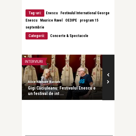
·
Tag-uri:
Enescu
Festivalul International George
·
·
·
Enescu
Maurice Ravel
OEDIPE
program 15
septembrie
Categorii:
Concerte & Spectacole
INTERVIURI
CONCERTE & SP
Alice Năstase Buciuta
revistatango
ncheiat
Gigi Căciuleanu: Festivalul Enescu e
Boulez, Enesc
un festival de int ...
Avital. O zi cu