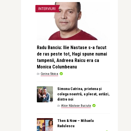
INTERVIURI
Radu Banciu: Ilie Nastase s-a facut
de ras peste tot, Hagi spune numai
tampenii, Andreea Raicu era ca
Monica Columbeanu
de
Corina Stoica
Simona Catrina, prietena și
colega noastră, a plecat, astăzi,
dintre noi
de
Alice Năstase Buciuta
Then & Now – Mihaela
Radulescu