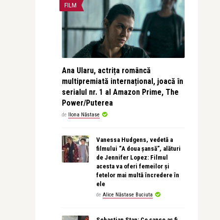
FILM
Ana Ularu, actrița româncă
multipremiată internațional, joacă în
serialul nr. 1 al Amazon Prime, The
Power/Puterea
de
Ilona Năstase
Vanessa Hudgens, vedetă a
filmului “A doua șansă”, alături
de Jennifer Lopez: Filmul
acesta va oferi femeilor și
fetelor mai multă încredere în
ele
de
Alice Năstase Buciuta
Sebastian Stan: Ce șanse aș fi