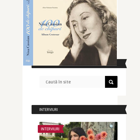
CAUTĂ ÎN SITE
INTERVIURI
INTERVIURI