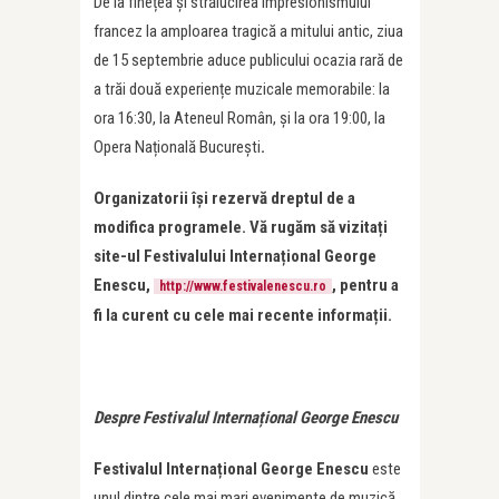
De la finețea și strălucirea impresionismului
francez la amploarea tragică a mitului antic, ziua
de 15 septembrie aduce publicului ocazia rară de
a trăi două experiențe muzicale memorabile: la
ora 16:30, la Ateneul Român, și la ora 19:00, la
Opera Națională București
.
Organizatorii își rezervă dreptul de a
modifica programele. Vă rugăm să vizitați
site-ul Festivalului Internațional George
Enescu,
, pentru a
http://www.festivalenescu.ro
fi la curent cu cele mai recente informații.
Despre Festivalul Internațional George Enescu
Festivalul Internațional George Enescu
este
unul dintre cele mai mari evenimente de muzică