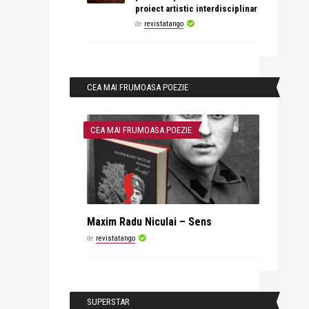
proiect artistic interdisciplinar
de
revistatango
CEA MAI FRUMOASA POEZIE
CEA MAI FRUMOASA POEZIE
Maxim Radu Niculai – Sens
de
revistatango
SUPERSTAR