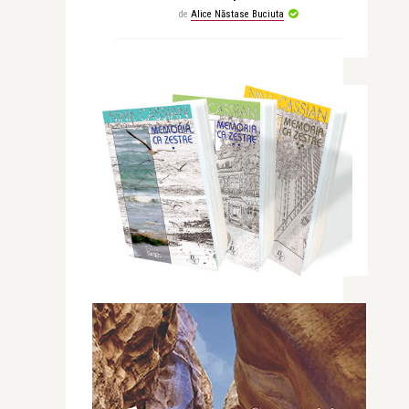
de
Alice Năstase Buciuta