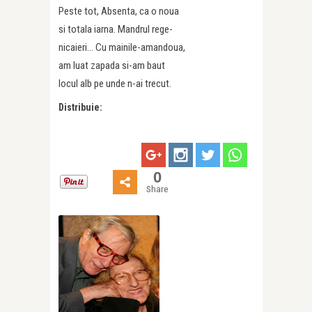
Peste tot, Absenta, ca o noua
si totala iarna. Mandrul rege-
nicaieri… Cu mainile-amandoua,
am luat zapada si-am baut
locul alb pe unde n-ai trecut.
Distribuie:
0
Share