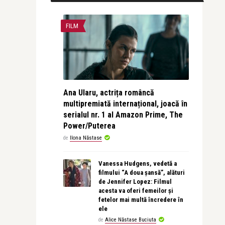
FILM
Ana Ularu, actrița româncă
multipremiată internațional, joacă în
serialul nr. 1 al Amazon Prime, The
Power/Puterea
de
Ilona Năstase
Vanessa Hudgens, vedetă a
filmului “A doua șansă”, alături
de Jennifer Lopez: Filmul
acesta va oferi femeilor și
fetelor mai multă încredere în
ele
de
Alice Năstase Buciuta