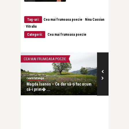
·
Tag-uri:
Cea mai frumoasa poezie
Nina Cassian
·
Vitraliu
Categorii:
Cea mai frumoasa poezie
CEA MAI FRUMOASA POEZIE
CEA MAI FRUMOA
revistatango
revistatango
e. O sută
Magda Isanos – Ce dar să-ți fac acum
Nina Cassian 
că-i prim� ...