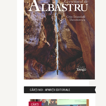
CĂRȚI NOI - APARIȚII EDITORIALE
CĂRȚI