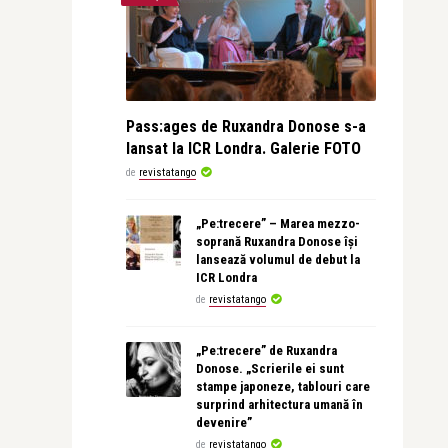
Pass:ages de Ruxandra Donose s-a
lansat la ICR Londra. Galerie FOTO
de
revistatango
„Pe:trecere” – Marea mezzo-
soprană Ruxandra Donose își
lansează volumul de debut la
ICR Londra
de
revistatango
„Pe:trecere” de Ruxandra
Donose. „Scrierile ei sunt
stampe japoneze, tablouri care
surprind arhitectura umană în
devenire”
de
revistatango