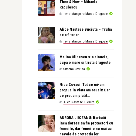
Then & Now – Mihaela
Radulescu
de
revistatango.ro Marea Dragoste
Alice Nastase Buciuta – Trufia
de a fi tanar
de
revistatango.ro Marea Dragoste
Malina Olinescu s-a sinucis,
dupa o mare si trista dragoste
de
Simona Catrina
Nicu Covaci: Tot ce mi-am
propus in viata am reusit! Dar
ce pret am platit…
de
Alice Năstase Buciuta
AURORA LIICEANU: Barbatii
inca doresc sa fie protectori cu
femeile, dar femeile nu mai au
nevoie de protectia lor