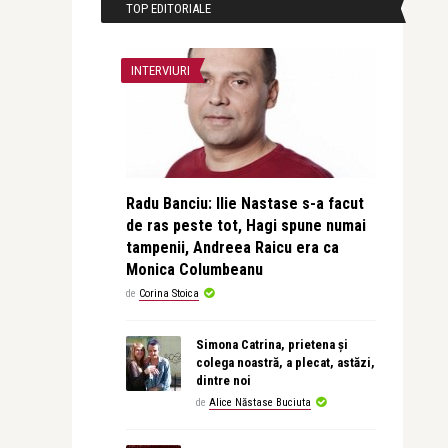
TOP EDITORIALE
INTERVIURI
Radu Banciu: Ilie Nastase s-a facut
de ras peste tot, Hagi spune numai
tampenii, Andreea Raicu era ca
Monica Columbeanu
de
Corina Stoica
Simona Catrina, prietena și
colega noastră, a plecat, astăzi,
dintre noi
de
Alice Năstase Buciuta