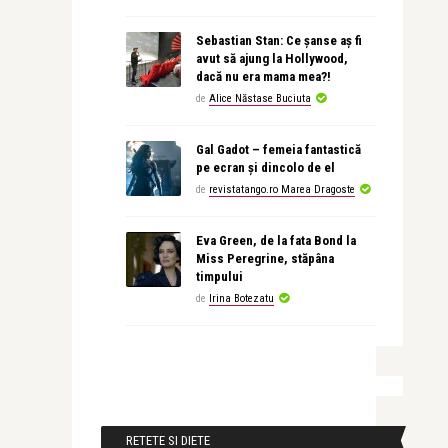
Sebastian Stan: Ce șanse aș fi
avut să ajung la Hollywood,
dacă nu era mama mea?!
de
Alice Năstase Buciuta
Gal Gadot – femeia fantastică
pe ecran și dincolo de el
de
revistatango.ro Marea Dragoste
Eva Green, de la fata Bond la
Miss Peregrine, stăpâna
timpului
de
Irina Botezatu
RETETE SI DIETE