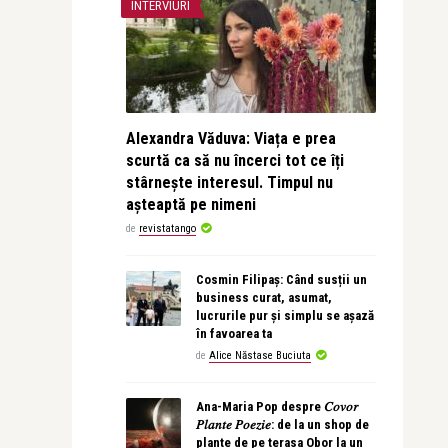
INTERVIURI
Alexandra Văduva: Viața e prea
scurtă ca să nu încerci tot ce îți
stârnește interesul. Timpul nu
așteaptă pe nimeni
de
revistatango
Cosmin Filipaș: Când susții un
business curat, asumat,
lucrurile pur și simplu se așază
în favoarea ta
de
Alice Năstase Buciuta
Ana-Maria Pop despre 𝐶𝑜𝑣𝑜𝑟
𝑃𝑙𝑎𝑛𝑡𝑒 𝑃𝑜𝑒𝑧𝑖𝑒: de la un shop de
plante de pe terasa Obor la un