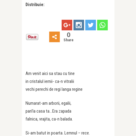
Distribuie:
0
Share
Am venit aici sa stau cu tine
in cristalul iernii- ca-n vitralii
vechi perechi de regi langa regine
Numarat-am arborii, egalii,
pan’la casa ta…Era zapada
falnica, vrajita, ca-n balada.
Si-am batut in poarta. Lemnul – rece.