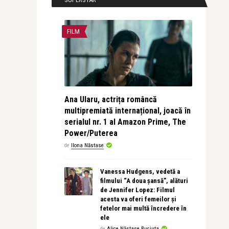
FILM
Ana Ularu, actrița româncă
multipremiată internațional, joacă în
serialul nr. 1 al Amazon Prime, The
Power/Puterea
de
Ilona Năstase
Vanessa Hudgens, vedetă a
filmului “A doua șansă”, alături
de Jennifer Lopez: Filmul
acesta va oferi femeilor și
fetelor mai multă încredere în
ele
de
Alice Năstase Buciuta