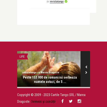
de
revistatango
LIFE
SIMONA CATRIN
revistatango.ro Marea Dragoste
Simona Catrina
onose.
Peste 153.000 de romani isi serbeaza
Why 
numele astazi, de S ...
Copyright © 2009 - 2023 Cartile Tango SRL / Marea
Dragoste.
Termeni și condiții
.