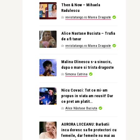
Then & Now – Mihaela
Radulescu
de
revistatango.ro Marea Dragoste
Alice Nastase Buciuta – Trufia
de a fi tanar
de
revistatango.ro Marea Dragoste
Malina Olinescu s-a sinucis,
dupa o mare si trista dragoste
de
Simona Catrina
Nicu Covaci: Tot ce mi-am
propus in viata am reusit! Dar
ce pret am platit…
de
Alice Năstase Buciuta
AURORA LIICEANU: Barbatii
inca doresc sa fie protectori cu
femeile, dar femeile nu mai au