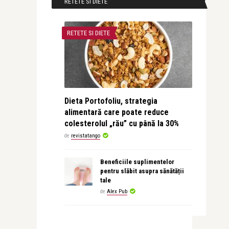
RETETE SI DIETE
RETETE SI DIETE
Dieta Portofoliu, strategia
alimentară care poate reduce
colesterolul „rău” cu până la 30%
de
revistatango
Beneficiile suplimentelor
pentru slăbit asupra sănătății
tale
de
Alex Pub