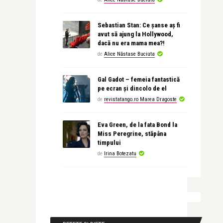
Sebastian Stan: Ce șanse aș fi
avut să ajung la Hollywood,
dacă nu era mama mea?!
de
Alice Năstase Buciuta
Gal Gadot – femeia fantastică
pe ecran și dincolo de el
de
revistatango.ro Marea Dragoste
Eva Green, de la fata Bond la
Miss Peregrine, stăpâna
timpului
de
Irina Botezatu