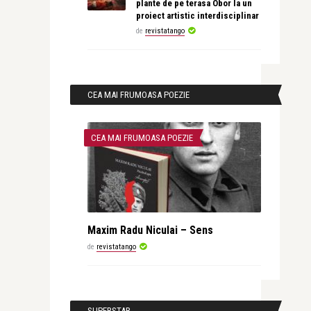
plante de pe terasa Obor la un
proiect artistic interdisciplinar
de
revistatango
CEA MAI FRUMOASA POEZIE
CEA MAI FRUMOASA POEZIE
Maxim Radu Niculai – Sens
de
revistatango
SUPERSTAR