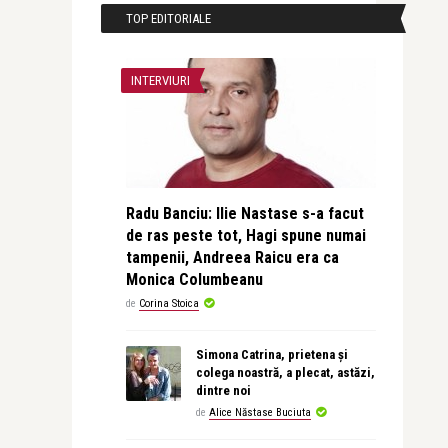
TOP EDITORIALE
INTERVIURI
Radu Banciu: Ilie Nastase s-a facut
de ras peste tot, Hagi spune numai
tampenii, Andreea Raicu era ca
Monica Columbeanu
de
Corina Stoica
Simona Catrina, prietena și
colega noastră, a plecat, astăzi,
dintre noi
de
Alice Năstase Buciuta