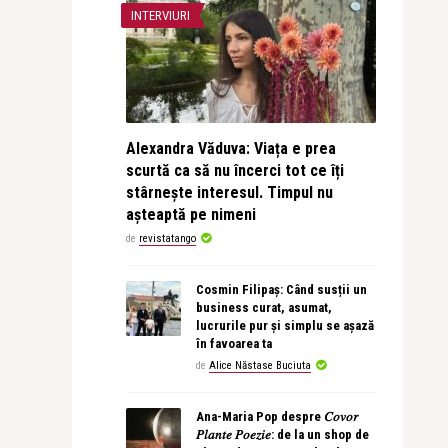
INTERVIURI
Alexandra Văduva: Viața e prea
scurtă ca să nu încerci tot ce îți
stârnește interesul. Timpul nu
așteaptă pe nimeni
de
revistatango
Cosmin Filipaș: Când susții un
business curat, asumat,
lucrurile pur și simplu se așază
în favoarea ta
de
Alice Năstase Buciuta
Ana-Maria Pop despre 𝐶𝑜𝑣𝑜𝑟
𝑃𝑙𝑎𝑛𝑡𝑒 𝑃𝑜𝑒𝑧𝑖𝑒: de la un shop de