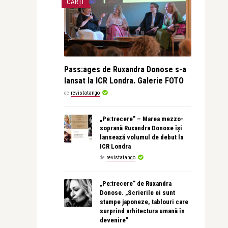
CĂRȚI
Pass:ages de Ruxandra Donose s-a
lansat la ICR Londra. Galerie FOTO
de
revistatango
„Pe:trecere” – Marea mezzo-
soprană Ruxandra Donose își
lansează volumul de debut la
ICR Londra
de
revistatango
„Pe:trecere” de Ruxandra
Donose. „Scrierile ei sunt
stampe japoneze, tablouri care
surprind arhitectura umană în
devenire”