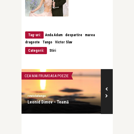
·
·
Tag-uri:
Anda Adam
despartire
marea
·
·
dragoste
Tango
Victor Slav
Categorii:
Stiri
CEA MAI FRUMOASA POEZIE
INTERVIURI
revistatango
revistatango
Leonid Dimov – Teamă
Evelin-Melin
profesia, dar 