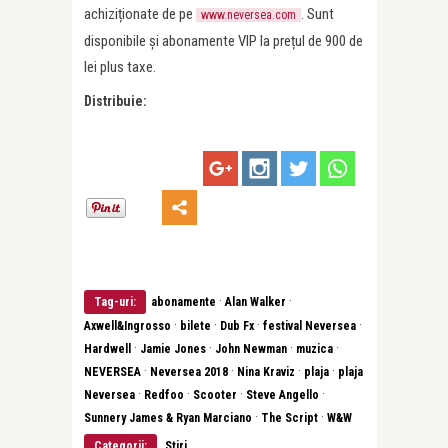
achiziționate de pe
. Sunt
www.neversea.com
disponibile și abonamente VIP la prețul de 900 de
lei plus taxe.
Distribuie:
·
·
Tag-uri:
abonamente
Alan Walker
·
·
·
·
Axwell&Ingrosso
bilete
Dub Fx
festival Neversea
·
·
·
·
Hardwell
Jamie Jones
John Newman
muzica
·
·
·
·
NEVERSEA
Neversea 2018
Nina Kraviz
plaja
plaja
·
·
·
·
Neversea
Redfoo
Scooter
Steve Angello
·
·
Sunnery James & Ryan Marciano
The Script
W&W
Categorii:
Stiri