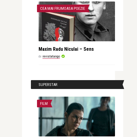
CEA MAI FRUMOASA POEZIE
Maxim Radu Niculai – Sens
de
revistatango
SUPERSTAR
FILM