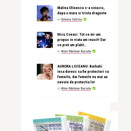
Malina Olinescu s-a sinucis,
dupa o mare si trista dragoste
de
Simona Catrina
Nicu Covaci: Tot ce mi-am
propus in viata am reusit! Dar
ce pret am platit…
de
Alice Năstase Buciuta
AURORA LIICEANU: Barbatii
inca doresc sa fie protectori cu
femeile, dar femeile nu mai au
nevoie de protectia lor
de
Alice Năstase Buciuta