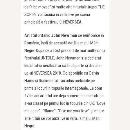
can’t be moved” și multe alte hituriale trupei THE
SCRIPT vor răsuna în vară, live pe scena
principală a festivalului NEVERSEA.
Artistul britanic
John Newman
se reîntoarce în
România, însă de această dată la malul Mării
Negre. După ce a fost prezent de mai multe ori la
festivalul UNTOLD, John Newman s-a declarat
încântat și nerăbdător să facă parte și din line-
up-ul NEVERSEA 2018. Colaborările cu Calvin
Harris și Rudimental i-au adus melodiile pe
primele locuri în topurile internaționale. La doar
27 de ani artistul are deja numeroase melodii ce
s-au clasat pe primul loc în topurile din UK. “Love
me again”, “Blame”, “Give me your love” și multe
alte hituri se vor auzi live în vară, la malul Mării
Negre.