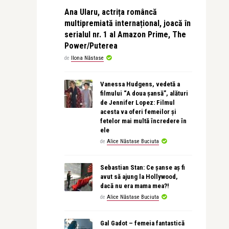
Ana Ularu, actrița româncă
multipremiată internațional, joacă în
serialul nr. 1 al Amazon Prime, The
Power/Puterea
de
Ilona Năstase
Vanessa Hudgens, vedetă a
filmului “A doua șansă”, alături
de Jennifer Lopez: Filmul
acesta va oferi femeilor și
fetelor mai multă încredere în
ele
de
Alice Năstase Buciuta
Sebastian Stan: Ce șanse aș fi
avut să ajung la Hollywood,
dacă nu era mama mea?!
de
Alice Năstase Buciuta
Gal Gadot – femeia fantastică