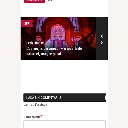
LIFE
CONCERTE & SP
revistatango
revistatango
ă seară
Cazino, mon amour – o seară de
Festivalul IC
cabaret, magie și raf ...
în care ...
LASĂ UN COMENTARIU:
Login cu Facebook
*
Comentariu: