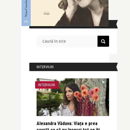
CAUTĂ ÎN SITE
INTERVIURI
INTERVIURI
Alexandra Văduva: Viața e prea
scurtă ca să nu încerci tot ce îți