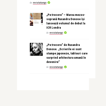
de
revistatango
„Pe:trecere” – Marea mezzo-
soprană Ruxandra Donose își
lansează volumul de debut la
ICR Londra
de
revistatango
„Pe:trecere” de Ruxandra
Donose. „Scrierile ei sunt
stampe japoneze, tablouri care
surprind arhitectura umană în
devenire”
de
revistatango