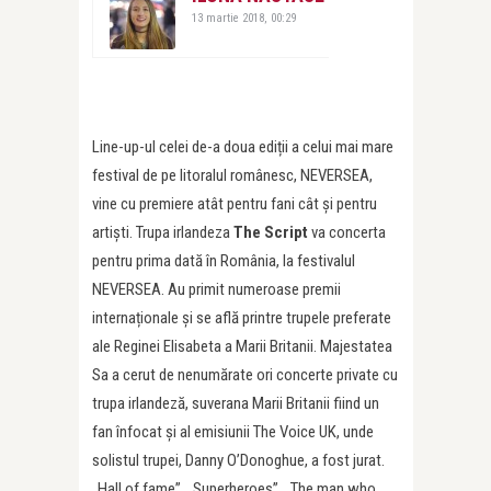
13 martie 2018, 00:29
Line-up-ul celei de-a doua ediții a celui mai mare
festival de pe litoralul românesc, NEVERSEA,
vine cu premiere atât pentru fani cât și pentru
artiști. Trupa irlandeza
The Script
va concerta
pentru prima dată în România, la festivalul
NEVERSEA. Au primit numeroase premii
internaționale și se află printre trupele preferate
ale Reginei Elisabeta a Marii Britanii. Majestatea
Sa a cerut de nenumărate ori concerte private cu
trupa irlandeză, suverana Marii Britanii fiind un
fan înfocat și al emisiunii The Voice UK, unde
solistul trupei, Danny O’Donoghue, a fost jurat.
„Hall of fame”, „Superheroes”, „The man who