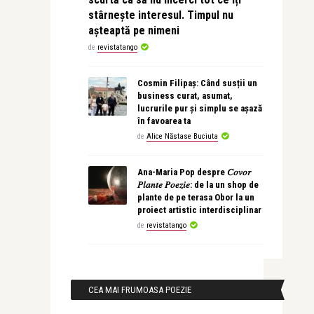
stârnește interesul. Timpul nu
așteaptă pe nimeni
de
revistatango
Cosmin Filipaș: Când susții un
business curat, asumat,
lucrurile pur și simplu se așază
în favoarea ta
de
Alice Năstase Buciuta
Ana-Maria Pop despre 𝐶𝑜𝑣𝑜𝑟
𝑃𝑙𝑎𝑛𝑡𝑒 𝑃𝑜𝑒𝑧𝑖𝑒: de la un shop de
plante de pe terasa Obor la un
proiect artistic interdisciplinar
de
revistatango
CEA MAI FRUMOASA POEZIE