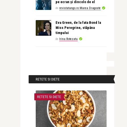
pe ecran și dincolo de el
de
revistatango.ro Marea Dragoste
Eva Green, de la fata Bond la
Miss Peregrine, stăpâna
timpului
de
Irina Botezatu
RETETE SI DIETE
RETETE SI DIETE