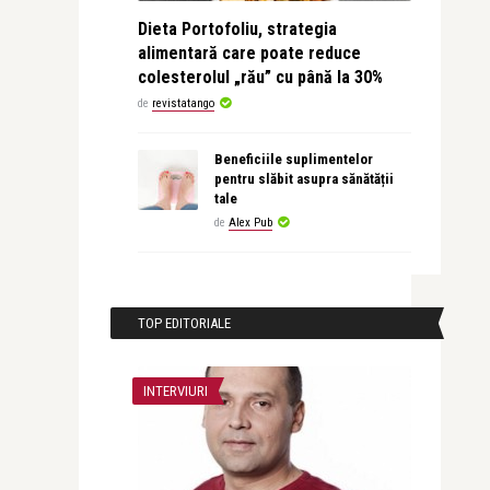
Dieta Portofoliu, strategia
alimentară care poate reduce
colesterolul „rău” cu până la 30%
de
revistatango
Beneficiile suplimentelor
pentru slăbit asupra sănătății
tale
de
Alex Pub
TOP EDITORIALE
INTERVIURI