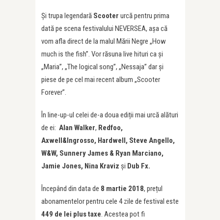
Și trupa legendară
Scooter
urcă pentru prima
dată pe scena festivalului NEVERSEA, așa că
vom afla direct de la malul Mării Negre „How
much is the fish”. Vor răsuna live hituri ca și
„Maria”, „The logical song”, „Nessaja” dar și
piese de pe cel mai recent album „Scooter
Forever”.
În line-up-ul celei de-a doua ediții mai urcă alături
de ei:
Alan Walker
,
Redfoo,
Axwell&Ingrosso, Hardwell, Steve Angello,
W&W, Sunnery James & Ryan Marciano,
Jamie Jones, Nina Kraviz
și
Dub Fx.
Începând din data de
8 martie 2018
, prețul
abonamentelor pentru cele 4 zile de festival este
449 de lei plus taxe
. Acestea pot fi