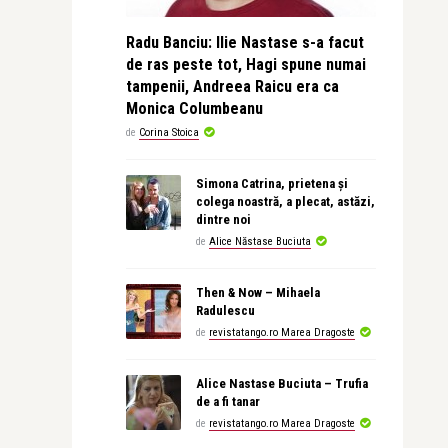
Radu Banciu: Ilie Nastase s-a facut
de ras peste tot, Hagi spune numai
tampenii, Andreea Raicu era ca
Monica Columbeanu
de
Corina Stoica
Simona Catrina, prietena și
colega noastră, a plecat, astăzi,
dintre noi
de
Alice Năstase Buciuta
Then & Now – Mihaela
Radulescu
de
revistatango.ro Marea Dragoste
Alice Nastase Buciuta – Trufia
de a fi tanar
de
revistatango.ro Marea Dragoste