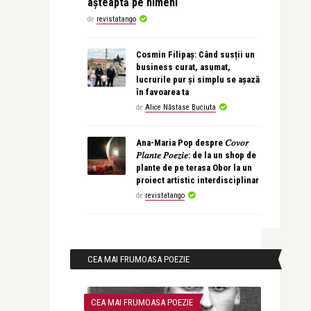
așteaptă pe nimeni
de
revistatango
Cosmin Filipaș: Când susții un
business curat, asumat,
lucrurile pur și simplu se așază
în favoarea ta
de
Alice Năstase Buciuta
Ana-Maria Pop despre 𝐶𝑜𝑣𝑜𝑟
𝑃𝑙𝑎𝑛𝑡𝑒 𝑃𝑜𝑒𝑧𝑖𝑒: de la un shop de
plante de pe terasa Obor la un
proiect artistic interdisciplinar
de
revistatango
CEA MAI FRUMOASA POEZIE
CEA MAI FRUMOASA POEZIE