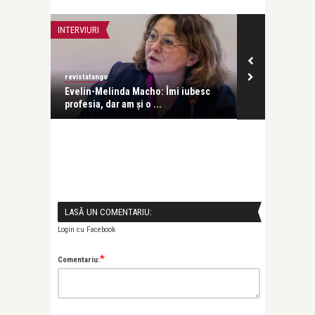
INTERVIURI
ADVERT
revistatango
revistatango
Evelin-Melinda Macho: Îmi iubesc
Părinți inform
profesia, dar am și o ...
îmbunăt ...
LASĂ UN COMENTARIU:
Login cu Facebook
*
Comentariu: