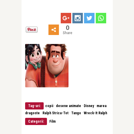
0
Share
·
·
·
Tag-uri:
copii
desene animate
Disney
marea
·
·
·
dragoste
Ralph Strica-Tot
Tango
Wreck-It Ralph
Categorii:
Film