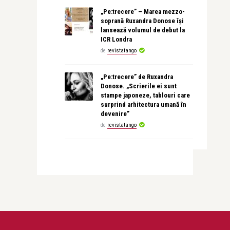
„Pe:trecere” – Marea mezzo-
soprană Ruxandra Donose își
lansează volumul de debut la
ICR Londra
de
revistatango
„Pe:trecere” de Ruxandra
Donose. „Scrierile ei sunt
stampe japoneze, tablouri care
surprind arhitectura umană în
devenire”
de
revistatango