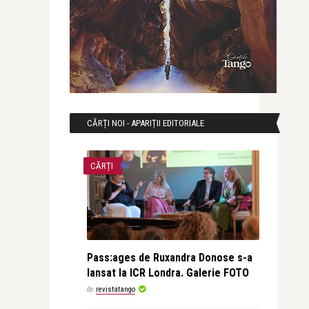
CĂRȚI NOI - APARIȚII EDITORIALE
CĂRȚI
Pass:ages de Ruxandra Donose s-a
lansat la ICR Londra. Galerie FOTO
de
revistatango