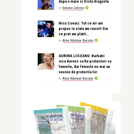
dupa o mare si trista dragoste
de
Simona Catrina
Nicu Covaci: Tot ce mi-am
propus in viata am reusit! Dar
ce pret am platit…
de
Alice Năstase Buciuta
AURORA LIICEANU: Barbatii
inca doresc sa fie protectori cu
femeile, dar femeile nu mai au
nevoie de protectia lor
de
Alice Năstase Buciuta