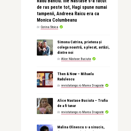
Radu Banciu: Ilie Nastase s-a facut
de ras peste tot, Hagi spune numai
tampenii, Andreea Raicu era ca
Monica Columbeanu
de
Corina Stoica
Simona Catrina, prietena și
colega noastră, a plecat, astăzi,
dintre noi
de
Alice Năstase Buciuta
Then & Now – Mihaela
Radulescu
de
revistatango.ro Marea Dragoste
Alice Nastase Buciuta – Trufia
de a fi tanar
de
revistatango.ro Marea Dragoste
Malina Olinescu s-a sinucis,