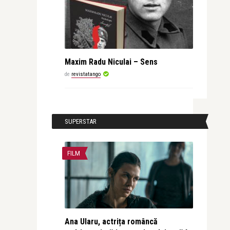
Maxim Radu Niculai – Sens
de
revistatango
SUPERSTAR
FILM
Ana Ularu, actrița româncă