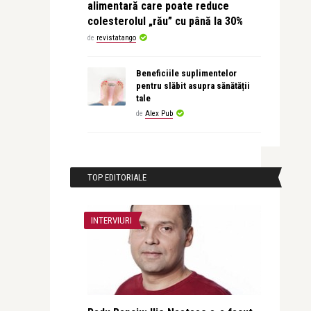
alimentară care poate reduce
colesterolul „rău” cu până la 30%
de
revistatango
Beneficiile suplimentelor
pentru slăbit asupra sănătății
tale
de
Alex Pub
TOP EDITORIALE
INTERVIURI