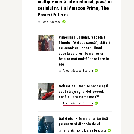
multipremiată internațional, joacă în
serialul nr. 1 al Amazon Prime, The
Power/Puterea
de
Ilona Năstase
Vanessa Hudgens, vedetă a
filmului “A doua șansă”, alături
de Jennifer Lopez: Filmul
acesta va oferi femeilor și
fetelor mai multă încredere în
ele
de
Alice Năstase Buciuta
Sebastian Stan: Ce șanse aș fi
avut să ajung la Hollywood,
dacă nu era mama mea?!
de
Alice Năstase Buciuta
Gal Gadot – femeia fantastică
pe ecran și dincolo de el
de
revistatango.ro Marea Dragoste