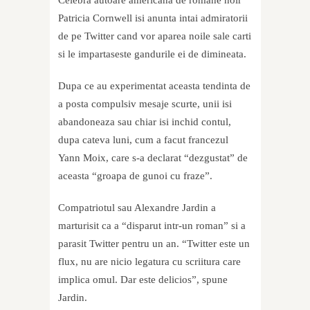
Patricia Cornwell isi anunta intai admiratorii
de pe Twitter cand vor aparea noile sale carti
si le impartaseste gandurile ei de dimineata.
Dupa ce au experimentat aceasta tendinta de
a posta compulsiv mesaje scurte, unii isi
abandoneaza sau chiar isi inchid contul,
dupa cateva luni, cum a facut francezul
Yann Moix, care s-a declarat “dezgustat” de
aceasta “groapa de gunoi cu fraze”.
Compatriotul sau Alexandre Jardin a
marturisit ca a “disparut intr-un roman” si a
parasit Twitter pentru un an. “Twitter este un
flux, nu are nicio legatura cu scriitura care
implica omul. Dar este delicios”, spune
Jardin.