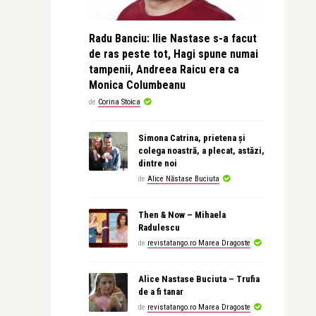
Radu Banciu: Ilie Nastase s-a facut
de ras peste tot, Hagi spune numai
tampenii, Andreea Raicu era ca
Monica Columbeanu
de
Corina Stoica
Simona Catrina, prietena și
colega noastră, a plecat, astăzi,
dintre noi
de
Alice Năstase Buciuta
Then & Now – Mihaela
Radulescu
de
revistatango.ro Marea Dragoste
Alice Nastase Buciuta – Trufia
de a fi tanar
de
revistatango.ro Marea Dragoste