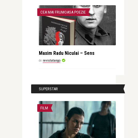
CEA MAI FRUMOASA POEZIE
Maxim Radu Niculai – Sens
de
revistatango
SUPERSTAR
FILM