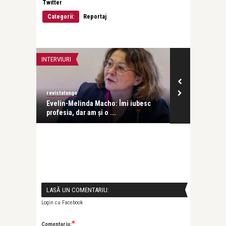
Twitter
Categorii:
Reportaj
INTERVIURI
LIFE
revistatango
revistatango
Evelin-Melinda Macho: Îmi iubesc
Se deschide T
profesia, dar am și o ...
Poezie la 2 Ma
LASĂ UN COMENTARIU:
Login cu Facebook
*
Comentariu: