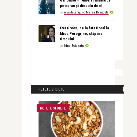
Gal Gadot – femeia fantastică
pe ecran și dincolo de el
de
revistatango.ro Marea Dragoste
Eva Green, de la fata Bond la
Miss Peregrine, stăpâna
timpului
de
Irina Botezatu
RETETE SI DIETE
RETETE SI DIETE