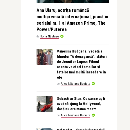
Ana Ularu, actrița româncă
multipremiată internațional, joacă în
serialul nr. 1 al Amazon Prime, The
Power/Puterea
de
Ilona Năstase
Vanessa Hudgens, vedetă a
filmului “A doua șansă”, alături
de Jennifer Lopez: Filmul
acesta va oferi femeilor și
fetelor mai multă încredere în
ele
de
Alice Năstase Buciuta
Sebastian Stan: Ce șanse aș fi
avut să ajung la Hollywood,
dacă nu era mama mea?!
de
Alice Năstase Buciuta