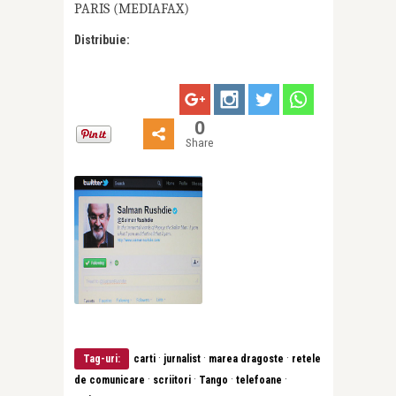
PARIS (MEDIAFAX)
Distribuie:
0
Share
·
·
·
Tag-uri:
carti
jurnalist
marea dragoste
retele
·
·
·
·
de comunicare
scriitori
Tango
telefoane