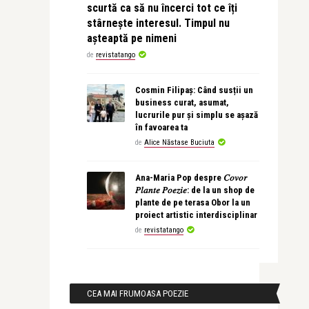
scurtă ca să nu încerci tot ce îți
stârnește interesul. Timpul nu
așteaptă pe nimeni
de
revistatango
Cosmin Filipaș: Când susții un
business curat, asumat,
lucrurile pur și simplu se așază
în favoarea ta
de
Alice Năstase Buciuta
Ana-Maria Pop despre 𝐶𝑜𝑣𝑜𝑟
𝑃𝑙𝑎𝑛𝑡𝑒 𝑃𝑜𝑒𝑧𝑖𝑒: de la un shop de
plante de pe terasa Obor la un
proiect artistic interdisciplinar
de
revistatango
CEA MAI FRUMOASA POEZIE