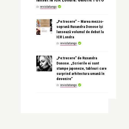
de
revistatango
„Pe:trecere” – Marea mezzo-
soprană Ruxandra Donose își
lansează volumul de debut la
ICR Londra
de
revistatango
„Pe:trecere” de Ruxandra
Donose. „Scrierile ei sunt
stampe japoneze, tablouri care
surprind arhitectura umană în
devenire”
de
revistatango