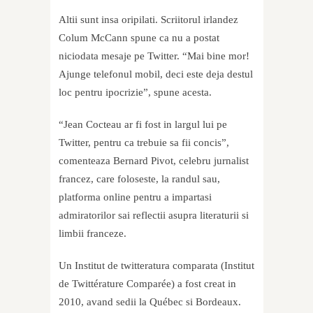
Altii sunt insa oripilati. Scriitorul irlandez
Colum McCann spune ca nu a postat
niciodata mesaje pe Twitter. “Mai bine mor!
Ajunge telefonul mobil, deci este deja destul
loc pentru ipocrizie”, spune acesta.
“Jean Cocteau ar fi fost in largul lui pe
Twitter, pentru ca trebuie sa fii concis”,
comenteaza Bernard Pivot, celebru jurnalist
francez, care foloseste, la randul sau,
platforma online pentru a impartasi
admiratorilor sai reflectii asupra literaturii si
limbii franceze.
Un Institut de twitteratura comparata (Institut
de Twittérature Comparée) a fost creat in
2010, avand sedii la Québec si Bordeaux.