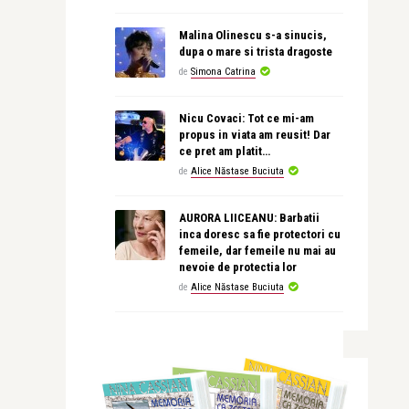
Malina Olinescu s-a sinucis,
dupa o mare si trista dragoste
de
Simona Catrina
Nicu Covaci: Tot ce mi-am
propus in viata am reusit! Dar
ce pret am platit…
de
Alice Năstase Buciuta
AURORA LIICEANU: Barbatii
inca doresc sa fie protectori cu
femeile, dar femeile nu mai au
nevoie de protectia lor
de
Alice Năstase Buciuta