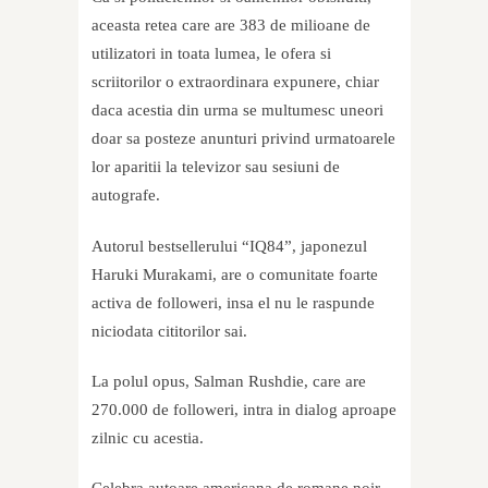
aceasta retea care are 383 de milioane de
utilizatori in toata lumea, le ofera si
scriitorilor o extraordinara expunere, chiar
daca acestia din urma se multumesc uneori
doar sa posteze anunturi privind urmatoarele
lor aparitii la televizor sau sesiuni de
autografe.
Autorul bestsellerului “IQ84”, japonezul
Haruki Murakami, are o comunitate foarte
activa de followeri, insa el nu le raspunde
niciodata cititorilor sai.
La polul opus, Salman Rushdie, care are
270.000 de followeri, intra in dialog aproape
zilnic cu acestia.
Celebra autoare americana de romane noir