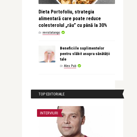
Dieta Portofoliu, strategia
alimentară care poate reduce
colesterolul „rău” cu până la 30%
de
revistatango
Beneficiile suplimentelor
pentru slăbit asupra sănătății
tale
de
Alex Pub
TOP EDITORIALE
INTERVIURI