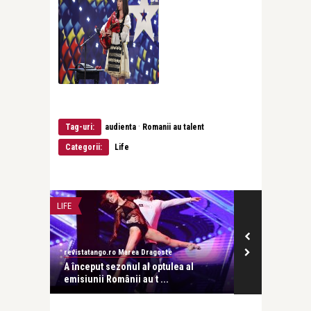
·
Tag-uri:
audienta
Romanii au talent
Categorii:
Life
LIFE
MODA
revistatango.ro Marea Dragoste
revistatango.ro Marea D
A început sezonul al optulea al
Andra și Mihaela Ră
emisiunii Românii au t ...
ținutele de la ...