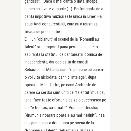
gandesc”. “Daca o mai canta o data, incepe
lumea sa invete versurile (…). Performanta de a
canta impotriva muzicii este unica in lume” i-a
spus Andi concurentului, care nu a reusit sa
treaca de preselectie.
El – un “obisnuit” al scenei de la “Romanii au
talent” si indragostit pana peste cap, ea – o
aspiranta la statutul de cantareata, dornica de
independenta, dar coplesita de emotii –
Sebastian si Mihaela sunt “o pereche pe care n-
o voi uita niciodata, dar nici intelege”, dupa
opinia lui Mihai Petre, pe cand Andi este de
parere ca cei doi sunt uniti de “talentul “muzical,
iar el face toate eforturile ca sa o cucereasca pe
ea, “e frumos, ca-n viata”. Vorba cantecului,
“drumurile noastre poate s-au mai intalnit”, insa
nici prima, nici a doua oara pe scena de la
“Romanii au talent”, Sebastian si Mihaela,