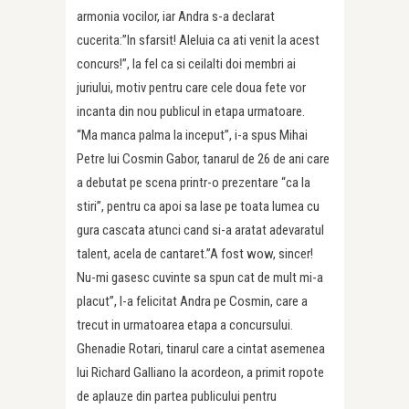
armonia vocilor, iar Andra s-a declarat
cucerita:”In sfarsit! Aleluia ca ati venit la acest
concurs!”, la fel ca si ceilalti doi membri ai
juriului, motiv pentru care cele doua fete vor
incanta din nou publicul in etapa urmatoare.
“Ma manca palma la inceput”, i-a spus Mihai
Petre lui Cosmin Gabor, tanarul de 26 de ani care
a debutat pe scena printr-o prezentare “ca la
stiri”, pentru ca apoi sa lase pe toata lumea cu
gura cascata atunci cand si-a aratat adevaratul
talent, acela de cantaret.”A fost wow, sincer!
Nu-mi gasesc cuvinte sa spun cat de mult mi-a
placut”, l-a felicitat Andra pe Cosmin, care a
trecut in urmatoarea etapa a concursului.
Ghenadie Rotari, tinarul care a cintat asemenea
lui Richard Galliano la acordeon, a primit ropote
de aplauze din partea publicului pentru