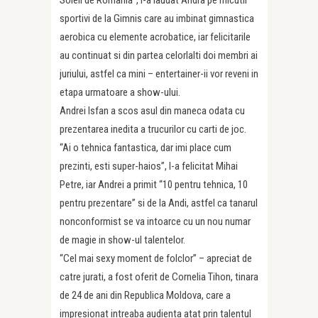
sportivi de la Gimnis care au imbinat gimnastica
aerobica cu elemente acrobatice, iar felicitarile
au continuat si din partea celorlalti doi membri ai
juriului, astfel ca mini – entertainer-ii vor reveni in
etapa urmatoare a show-ului.
Andrei Isfan a scos asul din maneca odata cu
prezentarea inedita a trucurilor cu carti de joc.
“Ai o tehnica fantastica, dar imi place cum
prezinti, esti super-haios”, l-a felicitat Mihai
Petre, iar Andrei a primit “10 pentru tehnica, 10
pentru prezentare” si de la Andi, astfel ca tanarul
nonconformist se va intoarce cu un nou numar
de magie in show-ul talentelor.
“Cel mai sexy moment de folclor” – apreciat de
catre jurati, a fost oferit de Cornelia Tihon, tinara
de 24 de ani din Republica Moldova, care a
impresionat intreaba audienta atat prin talentul