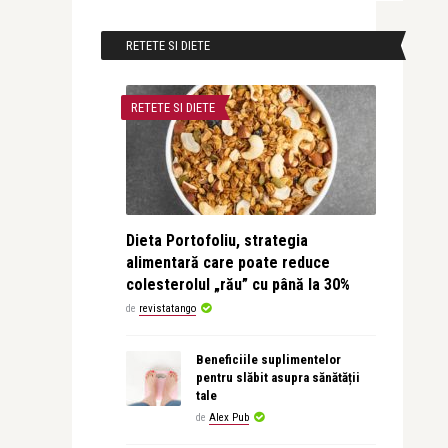
RETETE SI DIETE
RETETE SI DIETE
Dieta Portofoliu, strategia
alimentară care poate reduce
colesterolul „rău” cu până la 30%
de
revistatango
Beneficiile suplimentelor
pentru slăbit asupra sănătății
tale
de
Alex Pub