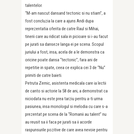
talentelor.
“M-am nascut dansand tectonic si nu stiam”, a
fost concluzia la care a ajuns Andi dupa
reprezentatia oferita de catre Raul si Mihai,
tinerii care au ridicat sala in picioare si i-au facut
pe jurati sa danseze langa ei pe scena. Scopul
juriului a fost, insa, acela de a le demonstra ca
oricine poate dansa “tectonic”, fara ani de
repetitie in spate, ceea ce explica cei 3 de “Nu”
primiti de catre baieti.
Petruta Zernic, asistenta medicala care ia lectii
de canto si actorie la 58 de ani, a demonstrat ca
niciodata nu este prea tarziu pentru a-ti urma
pasiunea, insa monologul si melodia cu care s-a
prezentat pe scena de la “Romanii au talent” nu
au reusit sa ii faca pe jurati sa ii acorde
raspunsurile pozitive de care avea nevoie pentru