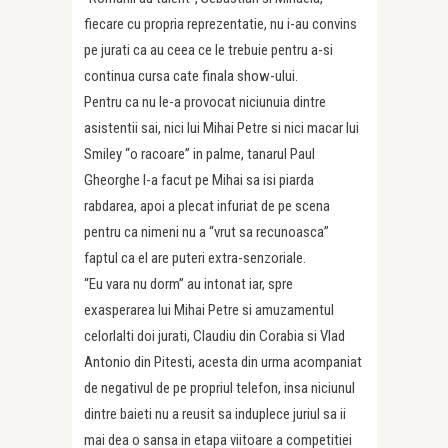
fiecare cu propria reprezentatie, nu i-au convins
pe jurati ca au ceea ce le trebuie pentru a-si
continua cursa cate finala show-ului.
Pentru ca nu le-a provocat niciunuia dintre
asistentii sai, nici lui Mihai Petre si nici macar lui
Smiley “o racoare” in palme, tanarul Paul
Gheorghe l-a facut pe Mihai sa isi piarda
rabdarea, apoi a plecat infuriat de pe scena
pentru ca nimeni nu a “vrut sa recunoasca”
faptul ca el are puteri extra-senzoriale.
“Eu vara nu dorm” au intonat iar, spre
exasperarea lui Mihai Petre si amuzamentul
celorlalti doi jurati, Claudiu din Corabia si Vlad
Antonio din Pitesti, acesta din urma acompaniat
de negativul de pe propriul telefon, insa niciunul
dintre baieti nu a reusit sa induplece juriul sa ii
mai dea o sansa in etapa viitoare a competitiei