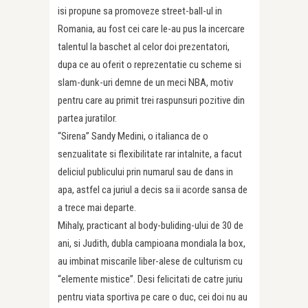
isi propune sa promoveze street-ball-ul in
Romania, au fost cei care le-au pus la incercare
talentul la baschet al celor doi prezentatori,
dupa ce au oferit o reprezentatie cu scheme si
slam-dunk-uri demne de un meci NBA, motiv
pentru care au primit trei raspunsuri pozitive din
partea juratilor.
“Sirena” Sandy Medini, o italianca de o
senzualitate si flexibilitate rar intalnite, a facut
deliciul publicului prin numarul sau de dans in
apa, astfel ca juriul a decis sa ii acorde sansa de
a trece mai departe.
Mihaly, practicant al body-buliding-ului de 30 de
ani, si Judith, dubla campioana mondiala la box,
au imbinat miscarile liber-alese de culturism cu
“elemente mistice”. Desi felicitati de catre juriu
pentru viata sportiva pe care o duc, cei doi nu au