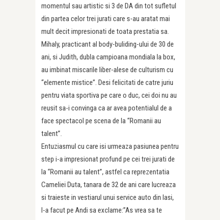
momentul sau artistic si 3 de DA din tot sufletul
din partea celor trei jurati care s-au aratat mai
mult decit impresionati de toata prestatia sa.
Mihaly, practicant al body-buliding-ului de 30 de
ani, si Judith, dubla campioana mondiala la box,
au imbinat miscarile liber-alese de culturism cu
“elemente mistice”. Desi felicitati de catre juriu
pentru viata sportiva pe care o duc, cei doi nu au
reusit sa-i convinga ca ar avea potentialul de a
face spectacol pe scena de la “Romanii au
talent”.
Entuziasmul cu care isi urmeaza pasiunea pentru
step i-a impresionat profund pe cei trei jurati de
la “Romanii au talent”, astfel ca reprezentatia
Cameliei Duta, tanara de 32 de ani care lucreaza
si traieste in vestiarul unui service auto din Iasi,
l-a facut pe Andi sa exclame:”As vrea sa te