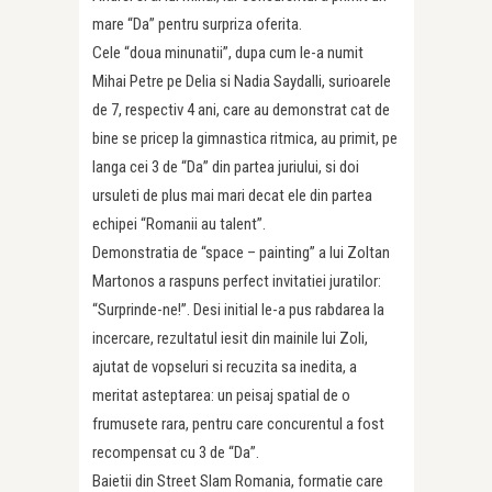
mare “Da” pentru surpriza oferita.
Cele “doua minunatii”, dupa cum le-a numit
Mihai Petre pe Delia si Nadia Saydalli, surioarele
de 7, respectiv 4 ani, care au demonstrat cat de
bine se pricep la gimnastica ritmica, au primit, pe
langa cei 3 de “Da” din partea juriului, si doi
ursuleti de plus mai mari decat ele din partea
echipei “Romanii au talent”.
Demonstratia de “space – painting” a lui Zoltan
Martonos a raspuns perfect invitatiei juratilor:
“Surprinde-ne!”. Desi initial le-a pus rabdarea la
incercare, rezultatul iesit din mainile lui Zoli,
ajutat de vopseluri si recuzita sa inedita, a
meritat asteptarea: un peisaj spatial de o
frumusete rara, pentru care concurentul a fost
recompensat cu 3 de “Da”.
Baietii din Street Slam Romania, formatie care