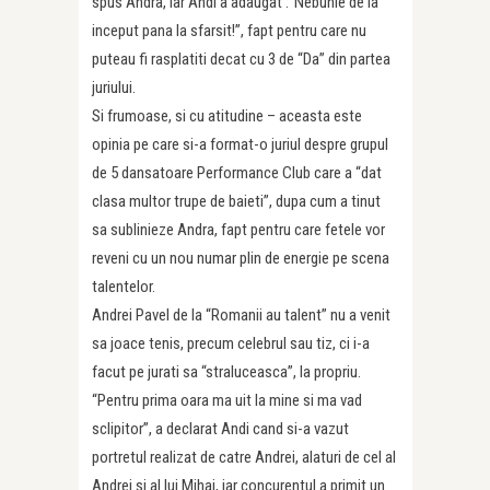
spus Andra, iar Andi a adaugat :”Nebunie de la
inceput pana la sfarsit!”, fapt pentru care nu
puteau fi rasplatiti decat cu 3 de “Da” din partea
juriului.
Si frumoase, si cu atitudine – aceasta este
opinia pe care si-a format-o juriul despre grupul
de 5 dansatoare Performance Club care a “dat
clasa multor trupe de baieti”, dupa cum a tinut
sa sublinieze Andra, fapt pentru care fetele vor
reveni cu un nou numar plin de energie pe scena
talentelor.
Andrei Pavel de la “Romanii au talent” nu a venit
sa joace tenis, precum celebrul sau tiz, ci i-a
facut pe jurati sa “straluceasca”, la propriu.
“Pentru prima oara ma uit la mine si ma vad
sclipitor”, a declarat Andi cand si-a vazut
portretul realizat de catre Andrei, alaturi de cel al
Andrei si al lui Mihai, iar concurentul a primit un