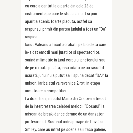
cu care a cantat la o parte din cele 23 de
instrumente pe care le studiaza, cat si prin
aparitia scenic foarte placuta, astfel ca
raspunsul primit din partea juriului a fost un “Da”
raspicat.
Ionut Valeanu a facut acrobatii pe bicicleta care
le-a dat emotii mari juratilor si spectatorilor,
sarind milimetric in jurul corpului prietenului sau
de pe o roata pe alta, insa odata ce au rasuflat
usurati, juriul nu a putut sa ii spuna decat “DA!” la
unison, iar baiatul va reveni pe 2 roti in etapa
urmatoare a competitiei.
La doar 6 ani, micutul Mario din Craiova a trecut
de la interpretarea celebrei melodii “Cosarul” la
miscari de break-dance demne de un dansator
profesionist. Sustinut indeaproape de Pavel si
Smiley, care au intrat pe scena sa ii faca galerie,