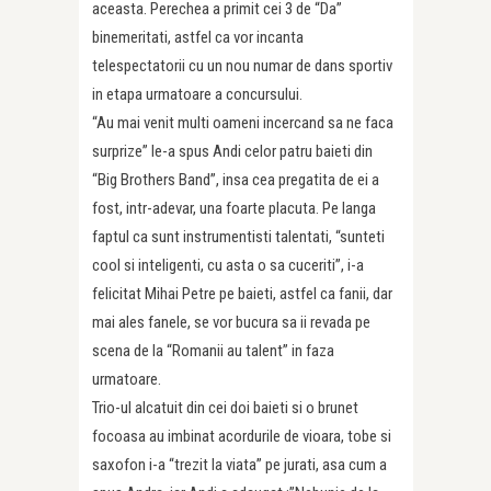
aceasta. Perechea a primit cei 3 de “Da”
binemeritati, astfel ca vor incanta
telespectatorii cu un nou numar de dans sportiv
in etapa urmatoare a concursului.
“Au mai venit multi oameni incercand sa ne faca
surprize” le-a spus Andi celor patru baieti din
“Big Brothers Band”, insa cea pregatita de ei a
fost, intr-adevar, una foarte placuta. Pe langa
faptul ca sunt instrumentisti talentati, “sunteti
cool si inteligenti, cu asta o sa cuceriti”, i-a
felicitat Mihai Petre pe baieti, astfel ca fanii, dar
mai ales fanele, se vor bucura sa ii revada pe
scena de la “Romanii au talent” in faza
urmatoare.
Trio-ul alcatuit din cei doi baieti si o brunet
focoasa au imbinat acordurile de vioara, tobe si
saxofon i-a “trezit la viata” pe jurati, asa cum a