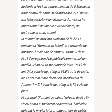
audienta a fost un cadou minunat de 8 Martie nu
doar pentru doamne si domnisoare, ci si pentru
toti telespectatorii din Romania dornici sa fie
impresionati de talente extraordinare, de
distractie si amuzament.
In minutul de maxima audienta de la 22.11
emisiunea “Romanii au talent” era urmarita de
aproape 7 milioane de romani, show-ul de la
ProTV inregistrind pe publicul commercial din
mediul urban cu virste cuprinde intre 18-49 de
ani, 34,3 puncte de rating si 68,0% cota de piata,
de 11 ori mai mare decit cea inregistrata de
Antena 1 – 3,1 puncte de rating si 6,1% cota de
piata.
Programul “Romanii au talent” difuzat de ProTv
vineri seara a spulberat concurenta, fiind lider
detasat la nivelul tuturor categoriilor de public.