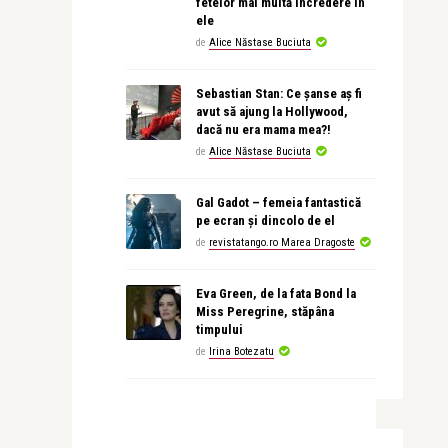
fetelor mai multă încredere în
ele
de
Alice Năstase Buciuta
Sebastian Stan: Ce șanse aș fi
avut să ajung la Hollywood,
dacă nu era mama mea?!
de
Alice Năstase Buciuta
Gal Gadot – femeia fantastică
pe ecran și dincolo de el
de
revistatango.ro Marea Dragoste
Eva Green, de la fata Bond la
Miss Peregrine, stăpâna
timpului
de
Irina Botezatu