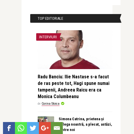
TOP EDITORIALE
INTERVIURI
Radu Banciu: Ilie Nastase s-a facut
de ras peste tot, Hagi spune numai
tampenii, Andreea Raicu era ca
Monica Columbeanu
de
Corina Stoica
Simona Catrina, prietena și
colega noastră, a plecat, astăzi,
dintre noi