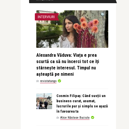
INTERVIURI
Alexandra Văduva: Viața e prea
scurtă ca să nu încerci tot ce îți
stârnește interesul. Timpul nu
așteaptă pe nimeni
de
revistatango
Cosmin Filipaș: Când susții un
business curat, asumat,
lucrurile pur și simplu se așază
în favoarea ta
de
Alice Năstase Buciuta