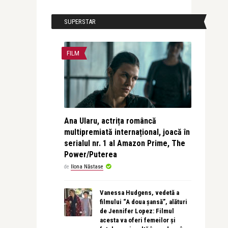
SUPERSTAR
FILM
Ana Ularu, actrița româncă
multipremiată internațional, joacă în
serialul nr. 1 al Amazon Prime, The
Power/Puterea
de
Ilona Năstase
Vanessa Hudgens, vedetă a
filmului “A doua șansă”, alături
de Jennifer Lopez: Filmul
acesta va oferi femeilor și