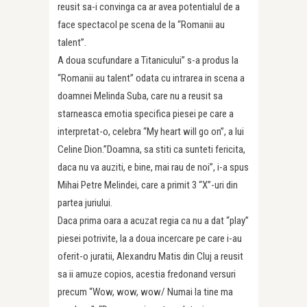
reusit sa-i convinga ca ar avea potentialul de a
face spectacol pe scena de la “Romanii au
talent”.
A doua scufundare a Titanicului” s-a produs la
“Romanii au talent” odata cu intrarea in scena a
doamnei Melinda Suba, care nu a reusit sa
starneasca emotia specifica piesei pe care a
interpretat-o, celebra “My heart will go on”, a lui
Celine Dion.”Doamna, sa stiti ca sunteti fericita,
daca nu va auziti, e bine, mai rau de noi”, i-a spus
Mihai Petre Melindei, care a primit 3 “X”-uri din
partea juriului.
Daca prima oara a acuzat regia ca nu a dat “play”
piesei potrivite, la a doua incercare pe care i-au
oferit-o juratii, Alexandru Matis din Cluj a reusit
sa ii amuze copios, acestia fredonand versuri
precum “Wow, wow, wow/ Numai la tine ma