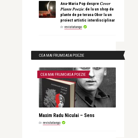
Ana-Maria Pop despre 𝐶𝑜𝑣𝑜𝑟
𝑃𝑙𝑎𝑛𝑡𝑒 𝑃𝑜𝑒𝑧𝑖𝑒: de la un shop de
plante de pe terasa Obor la un
proiect artistic interdisciplinar
de
revistatango
CEA MAI FRUMOASA POEZIE
CEA MAI FRUMOASA POEZIE
Maxim Radu Niculai – Sens
de
revistatango