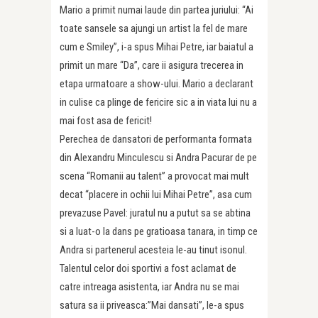
Mario a primit numai laude din partea juriului: “Ai
toate sansele sa ajungi un artist la fel de mare
cum e Smiley”, i-a spus Mihai Petre, iar baiatul a
primit un mare “Da”, care ii asigura trecerea in
etapa urmatoare a show-ului. Mario a declarant
in culise ca plinge de fericire sic a in viata lui nu a
mai fost asa de fericit!
Perechea de dansatori de performanta formata
din Alexandru Minculescu si Andra Pacurar de pe
scena “Romanii au talent” a provocat mai mult
decat “placere in ochii lui Mihai Petre”, asa cum
prevazuse Pavel: juratul nu a putut sa se abtina
si a luat-o la dans pe gratioasa tanara, in timp ce
Andra si partenerul acesteia le-au tinut isonul.
Talentul celor doi sportivi a fost aclamat de
catre intreaga asistenta, iar Andra nu se mai
satura sa ii priveasca:”Mai dansati”, le-a spus