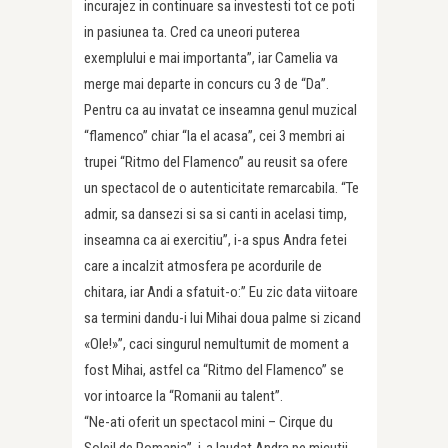
incurajez in continuare sa investesti tot ce poti
in pasiunea ta. Cred ca uneori puterea
exemplului e mai importanta”, iar Camelia va
merge mai departe in concurs cu 3 de “Da”.
Pentru ca au invatat ce inseamna genul muzical
“flamenco” chiar “la el acasa”, cei 3 membri ai
trupei “Ritmo del Flamenco” au reusit sa ofere
un spectacol de o autenticitate remarcabila. “Te
admir, sa dansezi si sa si canti in acelasi timp,
inseamna ca ai exercitiu”, i-a spus Andra fetei
care a incalzit atmosfera pe acordurile de
chitara, iar Andi a sfatuit-o:” Eu zic data viitoare
sa termini dandu-i lui Mihai doua palme si zicand
«Ole!»”, caci singurul nemultumit de moment a
fost Mihai, astfel ca “Ritmo del Flamenco” se
vor intoarce la “Romanii au talent”.
“Ne-ati oferit un spectacol mini – Cirque du
Soleil de Romania”, i-a laudat Andra pe micutii