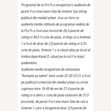
Programul de la ProTv a inregistrat o audienta de
peste 9 ori mai mare fata de Antena 1pe intreg
publicul din mediul urban. Asa se face ca
audienta medie obtinuta de programul vedeta de
la ProTv a fost una record de 26,5 puncte de
rating si 49,5 % cota de piata, in timp ce a Antenei
1 a fost de doar de 2,8 puncte de rating si 5,3%
cota de piata. Antena 1 s-a clasat abia pe locul al
treilea dupa Kanal D, situat pe locul II in topul
audientelor.
Audienta medie inregistrata de emisiunea
“Romanii au talent” intre orele 20.30-23.01 a fost
pe publicul comercial din mediul urban cu virste
cuprinse intre 18-49 de ani de 27,4 puncte de
rating si a atins o cota de piata uluitoare de 57,0
procente, de peste 9 ori mai mare fata de cea a
Antenei 1 care a inregistrat doar 3,0 puncte de