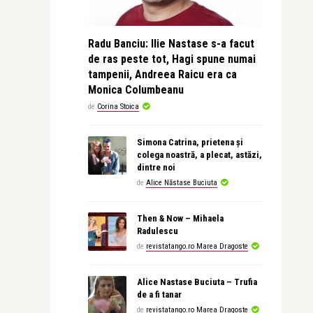
Radu Banciu: Ilie Nastase s-a facut
de ras peste tot, Hagi spune numai
tampenii, Andreea Raicu era ca
Monica Columbeanu
de
Corina Stoica
Simona Catrina, prietena și
colega noastră, a plecat, astăzi,
dintre noi
de
Alice Năstase Buciuta
Then & Now – Mihaela
Radulescu
de
revistatango.ro Marea Dragoste
Alice Nastase Buciuta – Trufia
de a fi tanar
de
revistatango.ro Marea Dragoste