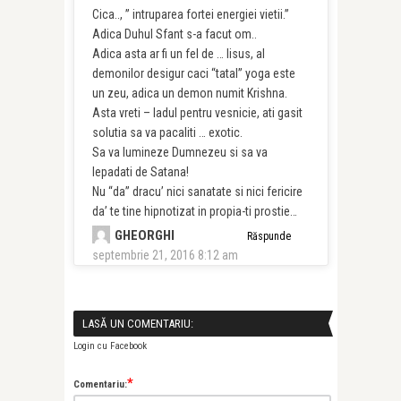
Cica.., ” intruparea fortei energiei vietii.”
Adica Duhul Sfant s-a facut om..
Adica asta ar fi un fel de … Iisus, al
demonilor desigur caci “tatal” yoga este
un zeu, adica un demon numit Krishna.
Asta vreti – Iadul pentru vesnicie, ati gasit
solutia sa va pacaliti … exotic.
Sa va lumineze Dumnezeu si sa va
lepadati de Satana!
Nu “da” dracu’ nici sanatate si nici fericire
da’ te tine hipnotizat in propia-ti prostie…
GHEORGHI
Răspunde
septembrie 21, 2016 8:12 am
LASĂ UN COMENTARIU:
Login cu Facebook
*
Comentariu: