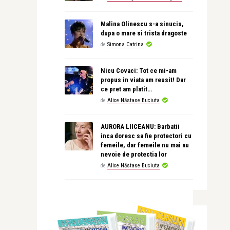
Malina Olinescu s-a sinucis,
dupa o mare si trista dragoste
de
Simona Catrina
Nicu Covaci: Tot ce mi-am
propus in viata am reusit! Dar
ce pret am platit…
de
Alice Năstase Buciuta
AURORA LIICEANU: Barbatii
inca doresc sa fie protectori cu
femeile, dar femeile nu mai au
nevoie de protectia lor
de
Alice Năstase Buciuta