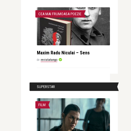
CEA MAI FRUMOASA POEZIE
Maxim Radu Niculai – Sens
de
revistatango
SUPERSTAR
FILM