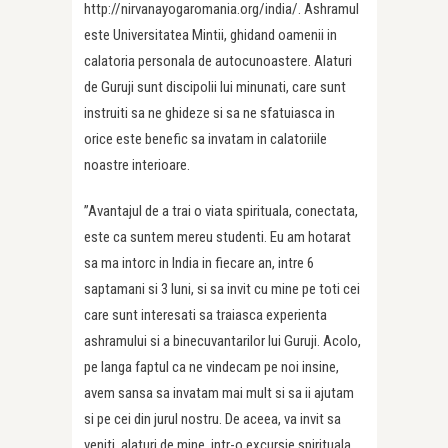
http://nirvanayogaromania.org/india/. Ashramul
este Universitatea Mintii, ghidand oamenii in
calatoria personala de autocunoastere. Alaturi
de Guruji sunt discipolii lui minunati, care sunt
instruiti sa ne ghideze si sa ne sfatuiasca in
orice este benefic sa invatam in calatoriile
noastre interioare.
”Avantajul de a trai o viata spirituala, conectata,
este ca suntem mereu studenti. Eu am hotarat
sa ma intorc in India in fiecare an, intre 6
saptamani si 3 luni, si sa invit cu mine pe toti cei
care sunt interesati sa traiasca experienta
ashramului si a binecuvantarilor lui Guruji. Acolo,
pe langa faptul ca ne vindecam pe noi insine,
avem sansa sa invatam mai mult si sa ii ajutam
si pe cei din jurul nostru. De aceea, va invit sa
veniti, alaturi de mine, intr-o excursie spirituala