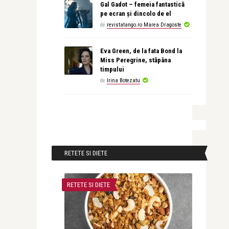
Gal Gadot – femeia fantastică
pe ecran și dincolo de el
de
revistatango.ro Marea Dragoste
Eva Green, de la fata Bond la
Miss Peregrine, stăpâna
timpului
de
Irina Botezatu
RETETE SI DIETE
RETETE SI DIETE