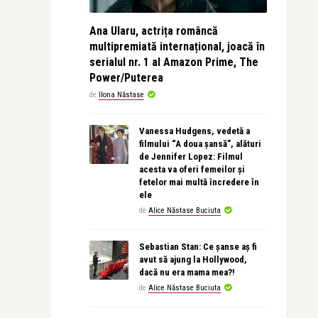
Ana Ularu, actrița româncă
multipremiată internațional, joacă în
serialul nr. 1 al Amazon Prime, The
Power/Puterea
de
Ilona Năstase
Vanessa Hudgens, vedetă a
filmului “A doua șansă”, alături
de Jennifer Lopez: Filmul
acesta va oferi femeilor și
fetelor mai multă încredere în
ele
de
Alice Năstase Buciuta
Sebastian Stan: Ce șanse aș fi
avut să ajung la Hollywood,
dacă nu era mama mea?!
de
Alice Năstase Buciuta