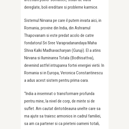
dereglate, boli ereditare si probleme karmice.
Sistemul Nirvana pe care il putem invata aici, in
Romania, provine din India, din Ashramul
Thapovanam si este predat acolo de catre
fondatorul Sri Sree Varapradanandaya Maha
Shiva Kalki Madhavacharyan (Guruji). El a atins
Nirvana si Iluminarea Totala (Bodhisattva),
devenind astfel intruparea fortei energiei vietii. In
Romania si in Europa, Veronica Constantinescu
a adus acest sistem pentru prima oara.
“India a insemnat o transformare profunda
pentru mine, la nivel de corp, de minte si de
suflet. Am cautat dintotdeauna unelte care sa
ma ajute sa traiesc armonios in cadrul familiei,
sa am ca partener si ca prieteni oameni totali,