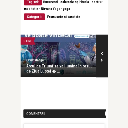
·
·
·
Tag-uri:
Bucuresti
calatorie spirituala
centru
·
·
meditatie
Nirvana Yoga
yoga
Categorii:
Frumusete si sanatate
STIRI
CONCERTE & SP
revistatango
revistatango
 integrat
Arcul de Triumf se va ilumina în rosu,
BrancuSING la
de Ziua Luptei � ...
2026, la Cent
COMENTARII