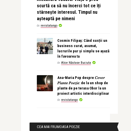
scurtă ca să nu încerci tot ce îți
stârnește interesul. Timpul nu
așteaptă pe nimeni
de
revistatango
Cosmin Filipaș: Când susții un
business curat, asumat,
lucrurile pur și simplu se așază
în favoarea ta
de
Alice Năstase Buciuta
Ana-Maria Pop despre 𝐶𝑜𝑣𝑜𝑟
𝑃𝑙𝑎𝑛𝑡𝑒 𝑃𝑜𝑒𝑧𝑖𝑒: de la un shop de
plante de pe terasa Obor la un
proiect artistic interdisciplinar
de
revistatango
CEA MAI FRUMOASA POEZIE