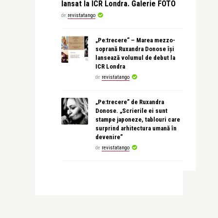
lansat la ICR Londra. Galerie FOTO
de
revistatango
„Pe:trecere” – Marea mezzo-
soprană Ruxandra Donose își
lansează volumul de debut la
ICR Londra
de
revistatango
„Pe:trecere” de Ruxandra
Donose. „Scrierile ei sunt
stampe japoneze, tablouri care
surprind arhitectura umană în
devenire”
de
revistatango