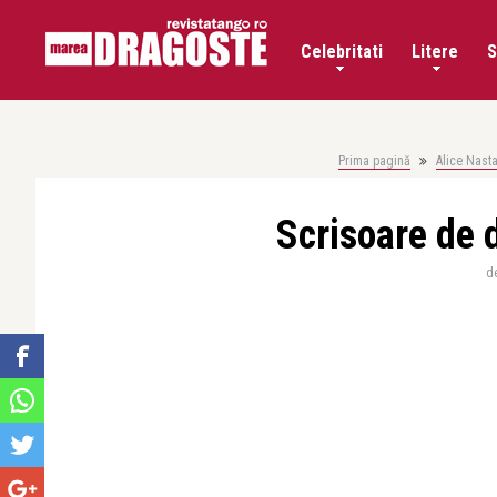
Celebritati
Litere
S
Prima pagină
Alice Nast
Scrisoare de 
d