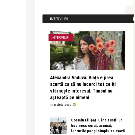
INTERVIURI
INTERVIURI
Alexandra Văduva: Viața e prea
scurtă ca să nu încerci tot ce îți
stârnește interesul. Timpul nu
așteaptă pe nimeni
de
revistatango
Cosmin Filipaș: Când susții un
business curat, asumat,
lucrurile pur și simplu se așază