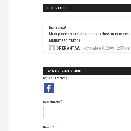
COMENTARII
Buna ziua!
Mi-ar placea sa recitesc acest articol in intregim
Multumesc frumos.
SPERANTAA
octombrie 6, 2009 12:55 pm
LASĂ UN COMENTARIU:
Login cu Facebook
*
Comentariu:
*
Nume: