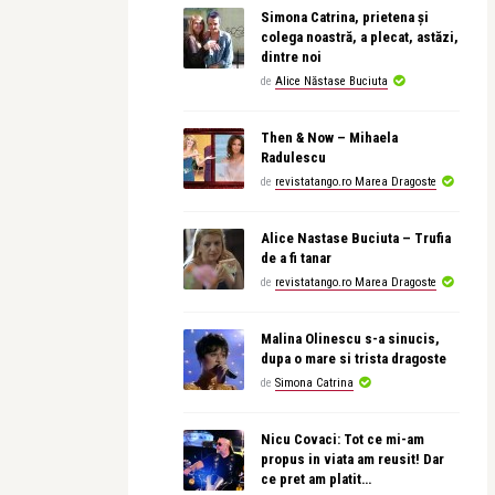
Simona Catrina, prietena și
colega noastră, a plecat, astăzi,
dintre noi
de
Alice Năstase Buciuta
Then & Now – Mihaela
Radulescu
de
revistatango.ro Marea Dragoste
Alice Nastase Buciuta – Trufia
de a fi tanar
de
revistatango.ro Marea Dragoste
Malina Olinescu s-a sinucis,
dupa o mare si trista dragoste
de
Simona Catrina
Nicu Covaci: Tot ce mi-am
propus in viata am reusit! Dar
ce pret am platit…