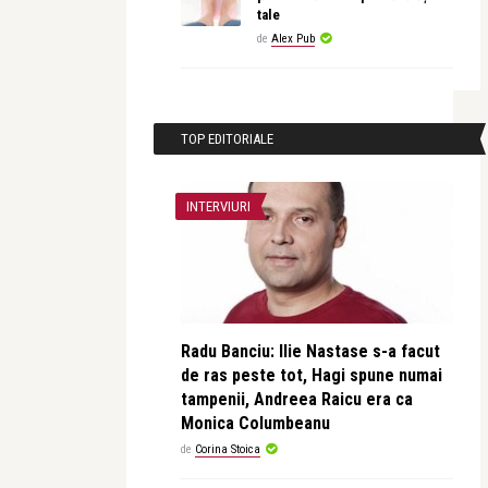
tale
de
Alex Pub
TOP EDITORIALE
INTERVIURI
Radu Banciu: Ilie Nastase s-a facut
de ras peste tot, Hagi spune numai
tampenii, Andreea Raicu era ca
Monica Columbeanu
de
Corina Stoica