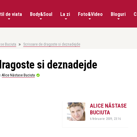
til de viata
Body&Soul
La zi
Foto&Video
Bloguri
C
ase Buciuta
Scrisoare de dragoste si deznadejde
dragoste si deznadejde
e
Alice Năstase Buciuta
ALICE NĂSTASE
BUCIUTA
6 februarie 2009, 23:16