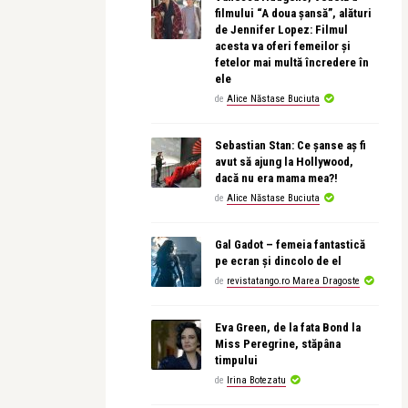
filmului “A doua șansă”, alături
de Jennifer Lopez: Filmul
acesta va oferi femeilor și
fetelor mai multă încredere în
ele
de
Alice Năstase Buciuta
Sebastian Stan: Ce șanse aș fi
avut să ajung la Hollywood,
dacă nu era mama mea?!
de
Alice Năstase Buciuta
Gal Gadot – femeia fantastică
pe ecran și dincolo de el
de
revistatango.ro Marea Dragoste
Eva Green, de la fata Bond la
Miss Peregrine, stăpâna
timpului
de
Irina Botezatu