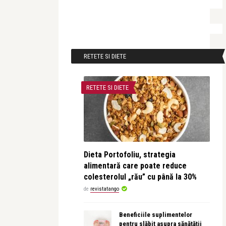
RETETE SI DIETE
RETETE SI DIETE
Dieta Portofoliu, strategia
alimentară care poate reduce
colesterolul „rău” cu până la 30%
de
revistatango
Beneficiile suplimentelor
pentru slăbit asupra sănătății