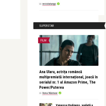
de
revistatango
SUPERSTAR
FILM
Ana Ularu, actrița româncă
multipremiată internațional, joacă în
serialul nr. 1 al Amazon Prime, The
Power/Puterea
de
Ilona Năstase
Vanessa Hudgens, vedetă a