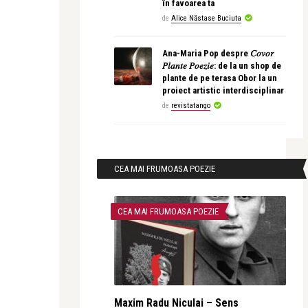
în favoarea ta
de
Alice Năstase Buciuta
Ana-Maria Pop despre 𝐶𝑜𝑣𝑜𝑟
𝑃𝑙𝑎𝑛𝑡𝑒 𝑃𝑜𝑒𝑧𝑖𝑒: de la un shop de
plante de pe terasa Obor la un
proiect artistic interdisciplinar
de
revistatango
CEA MAI FRUMOASA POEZIE
CEA MAI FRUMOASA POEZIE
Maxim Radu Niculai – Sens