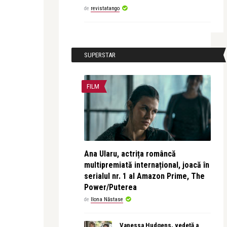
de
revistatango
SUPERSTAR
FILM
Ana Ularu, actrița româncă
multipremiată internațional, joacă în
serialul nr. 1 al Amazon Prime, The
Power/Puterea
de
Ilona Năstase
Vanessa Hudgens, vedetă a