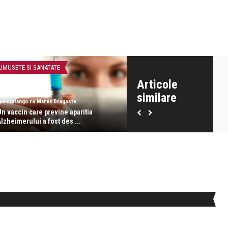
UMUSETE SI SANATATE
INTERVIURI
Articole
similare
evistatango.ro Marea Dragoste
revistatango.ro Marea Dragoste
Un vaccin care previne aparitia
Raed Arafat: Am auzit adesea
lzheimerului a fost des ...
spunandu-se ”a venit ...