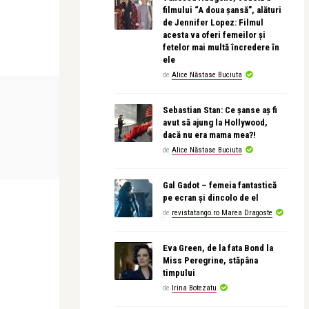
filmului “A doua șansă”, alături
de Jennifer Lopez: Filmul
acesta va oferi femeilor și
fetelor mai multă încredere în
ele
de
Alice Năstase Buciuta
STIRI
PERSONALITATI
Sebastian Stan: Ce șanse aș fi
avut să ajung la Hollywood,
dacă nu era mama mea?!
revistatango.ro Marea Dragoste
Alice Năstase B
de
Alice Năstase Buciuta
Noul ministru al Sanatatii, Raed Arafat,
Viorica și C
invitat la Dupa ...
Despre dragos
Gal Gadot – femeia fantastică
pe ecran și dincolo de el
de
revistatango.ro Marea Dragoste
Eva Green, de la fata Bond la
Miss Peregrine, stăpâna
timpului
de
Irina Botezatu