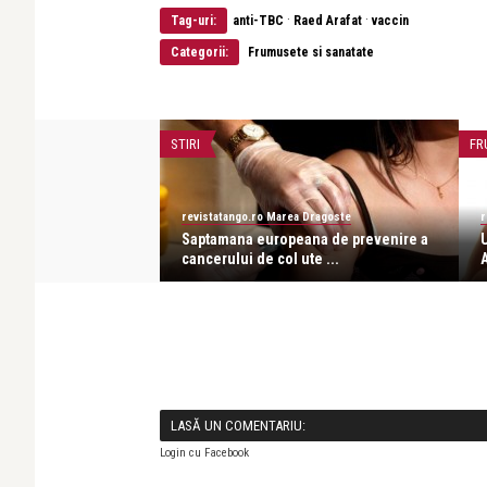
·
·
Tag-uri:
anti-TBC
Raed Arafat
vaccin
Categorii:
Frumusete si sanatate
STIRI
FR
revistatango.ro Marea Dragoste
r
ți, la adânci tinerețe
Saptamana europeana de prevenire a
cancerului de col ute ...
A
LASĂ UN COMENTARIU:
Login cu Facebook