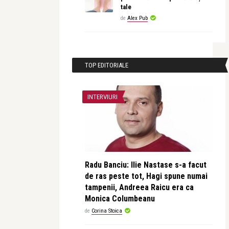
tale
de
Alex Pub
TOP EDITORIALE
INTERVIURI
Radu Banciu: Ilie Nastase s-a facut
de ras peste tot, Hagi spune numai
tampenii, Andreea Raicu era ca
Monica Columbeanu
de
Corina Stoica