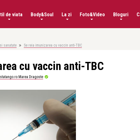
til de viata
Body&Soul
La zi
Foto&Video
Bloguri
C
si sanatate
Se reia imunizarea cu vaccin anti-TBC
area cu vaccin anti-TBC
istatango.ro Marea Dragoste