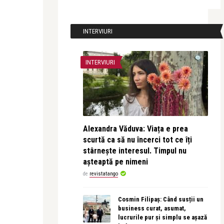
INTERVIURI
INTERVIURI
Alexandra Văduva: Viața e prea
scurtă ca să nu încerci tot ce îți
stârnește interesul. Timpul nu
așteaptă pe nimeni
de
revistatango
Cosmin Filipaș: Când susții un
business curat, asumat,
lucrurile pur și simplu se așază