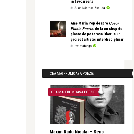
în favoarea ta
de
Alice Năstase Buciuta
Ana-Maria Pop despre 𝐶𝑜𝑣𝑜𝑟
𝑃𝑙𝑎𝑛𝑡𝑒 𝑃𝑜𝑒𝑧𝑖𝑒: de la un shop de
plante de pe terasa Obor la un
proiect artistic interdisciplinar
de
revistatango
CEA MAI FRUMOASA POEZIE
CEA MAI FRUMOASA POEZIE
Maxim Radu Niculai – Sens