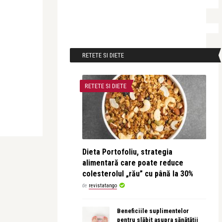
RETETE SI DIETE
RETETE SI DIETE
Dieta Portofoliu, strategia
alimentară care poate reduce
colesterolul „rău” cu până la 30%
de
revistatango
Beneficiile suplimentelor
pentru slăbit asupra sănătății