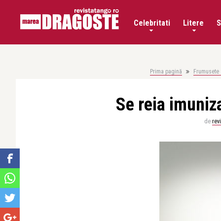
Celebritati
Litere
S
Prima pagină
Frumusete 
Se reia imuniz
de
rev