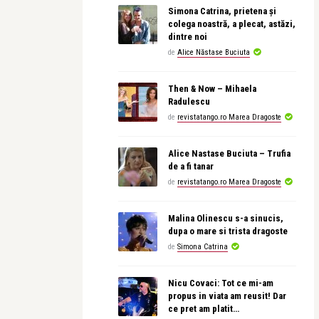
Simona Catrina, prietena și
colega noastră, a plecat, astăzi,
dintre noi
de
Alice Năstase Buciuta
Then & Now – Mihaela
Radulescu
de
revistatango.ro Marea Dragoste
Alice Nastase Buciuta – Trufia
de a fi tanar
de
revistatango.ro Marea Dragoste
Malina Olinescu s-a sinucis,
dupa o mare si trista dragoste
de
Simona Catrina
Nicu Covaci: Tot ce mi-am
propus in viata am reusit! Dar
ce pret am platit…