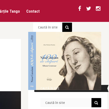
ărțile Tango
Contact
CAUTĂ ÎN SITE