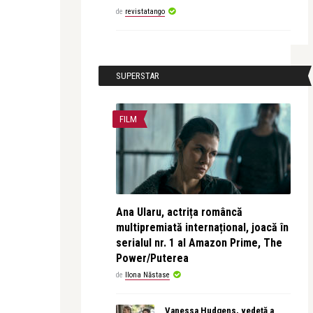
de
revistatango
SUPERSTAR
FILM
Ana Ularu, actrița româncă
multipremiată internațional, joacă în
serialul nr. 1 al Amazon Prime, The
Power/Puterea
de
Ilona Năstase
Vanessa Hudgens, vedetă a