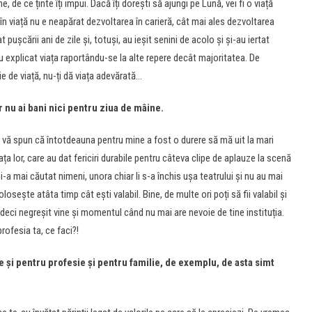
e, de ce ținte îți impui. Dacă îți dorești să ajungi pe Lună, vei fi o viață
 în viață nu e neapărat dezvoltarea în carieră, cât mai ales dezvoltarea
ușcării ani de zile și, totuși, au ieșit senini de acolo și și-au iertat
au explicat viața raportându-se la alte repere decât majoritatea. De
ie de viață, nu-ți dă viața adevărată…
ar nu ai bani nici pentru ziua de mâine.
să vă spun că întotdeauna pentru mine a fost o durere să mă uit la mari
ața lor, care au dat fericiri durabile pentru câteva clipe de aplauze la scenă
i-a mai căutat nimeni, unora chiar li s-a închis ușa teatrului și nu au mai
folosește atâta timp cât ești valabil. Bine, de multe ori poți să fii valabil și
, deci negreșit vine și momentul când nu mai are nevoie de tine instituția.
rofesia ta, ce faci?!
 și pentru profesie și pentru familie, de exemplu, de asta simt