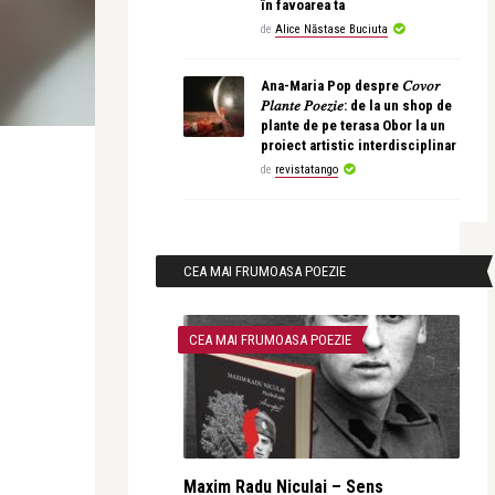
în favoarea ta
de
Alice Năstase Buciuta
Ana-Maria Pop despre 𝐶𝑜𝑣𝑜𝑟
𝑃𝑙𝑎𝑛𝑡𝑒 𝑃𝑜𝑒𝑧𝑖𝑒: de la un shop de
plante de pe terasa Obor la un
proiect artistic interdisciplinar
de
revistatango
CEA MAI FRUMOASA POEZIE
CEA MAI FRUMOASA POEZIE
Maxim Radu Niculai – Sens