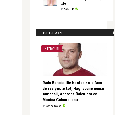
tale
de
Alex Pub
TOP EDITORIALE
INTERVIURI
Radu Banciu: Ilie Nastase s-a facut
de ras peste tot, Hagi spune numai
tampenii, Andreea Raicu era ca
Monica Columbeanu
de
Corina Stoica