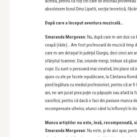
acerbă, pentru că toți cei care se înscriau proveneau 
absolvisem liceul Dinu Lipatti, secția teoretică, fă
După care a început aventura muzicală…
Smaranda Morgovan:
Nu, după care m-am dus ca to
ceapă (râde)… Am fost profesoară de muzică timp de c
care m-am detașat în județul Giurgiu, deci cinci ani am
sfârșitul toamnei. Dar, oriunde mergi, trebuie să găse
copii. Eu sunt o persoană mai creativă, îmi place să
ajuns cu ele pe fazele republicane, la Cântarea Român
pierd legătura cu mediul profesionist, pentru că ar f
ani, ne-am jucat prea puțin cu păpușile sau afară la 
sacrificii, pentru că dacă o faci din pasiune munca dev
recompensate ulterior, atunci când tu înflorești în dom
Munca artiștilor nu este, însă, recompensată, s
Smaranda Morgovan:
Nu este, și de aici apar, pent