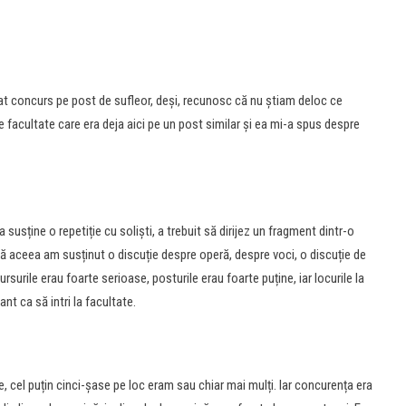
at concurs pe post de sufleor, deși, recunosc că nu știam deloc ce
acultate care era deja aici pe un post similar și ea mi-a spus despre
susține o repetiție cu soliști, a trebuit să dirijez un fragment dintr-o
upă aceea am susținut o discuție despre operă, despre voci, o discuție de
urile erau foarte serioase, posturile erau foarte puține, iar locurile la
nt ca să intri la facultate.
, cel puțin cinci-șase pe loc eram sau chiar mai mulți. Iar concurența era