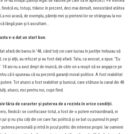
e te-au învățat părinții legat de valorile pe care să le apreciezi. Pe vremea
fiindcă eu, totuși, trăiesc în prezent, deci mai demult, neexistând atâtea
La noi acasă, de exemplu, părinții mei și prietenii lor se strângeau la noi
ică lângă pian și îi ascultam…
 asta v-a dat un start bun.
at afară din barou în ’48, când toți cei care lucrau în justiție trebuiau să
a și alții, au refuzat și au fost dați afară. Tata, ca avocat, a spus: ”Eu
id”. 18 ani nu a avut drept de muncă, de câte ori a reușit să se angajeze pe
tru că îi spuneau că nu prezintă garanții moral-politice. A fost reabilitat
utere. Tot atunci a fost reabilitat și bunicul, care stătuse la canal din 48.
lți, atunci, nici pentru noi, copii fiind.
siv tăria de caracter și puterea de a rezista în orice condiții.
zero, fiindcă i se confiscase totul, a fost de-o putere extraordinară, ei
ur și nu știu câți din cei care fac politică și se bat cu pumnul în piept
puterea personală și intră în jocul politic din interese proprii. Iar oamenii