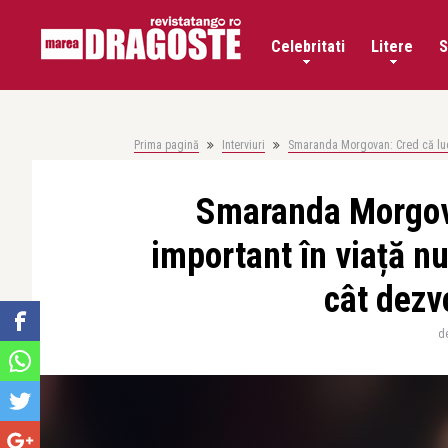
Celebritati
Litere
S
Prima pagină
Interviuri
Smaranda Morgovan: Cred că lucru
Smaranda Morgova
important în viață nu
cât dezv
d