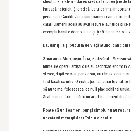
chestiune relativă – dar eu cred că fericirea ține de tin
întreagă nefericit. Și cred că lucrul cel mai important
personală. Gândiți-vă că sunt oameni care au înfundat p
călăii! Oamenii aceia au avut resurse lăuntrice și și-
exemplu banul e doar o iluzie și-ți dă la schimb o iluz
Da, dar îți ia și bucuria de viață atunci când chi
Smaranda Morgovan:
Îți ia, e adevărat… Și vreau 
nume ale operei, artiști care au sacrificat enorm în vi
și care, după ce s-au pensionat, au rămas singuri, nu 
fost lăsați să intre. O instituție, nu numai teatrul, te 
să nu te mai folosească, că nu îi plac ochii tăi unuia
Și atunci, ce faci, dacă tu nu ai alt fundament decât p
Poate că unii oameni pur și simplu nu au resurse
nevoia să meargă doar într-o direcție.