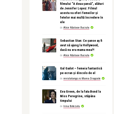
filmului “A doua șansă”, alături
de Jennifer Lopez: Filmul
acesta va oferi femeilor și
fetelor mai multă încredere în
ele
de
Alice Năstase Buciuta
Sebastian Stan: Ce șanse aș fi
avut să ajung la Hollywood,
dacă nu era mama mea?!
de
Alice Năstase Buciuta
Gal Gadot – femeia fantastică
pe ecran și dincolo de el
de
revistatango.ro Marea Dragoste
Eva Green, de la fata Bond la
Miss Peregrine, stăpâna
timpului
de
Irina Botezatu