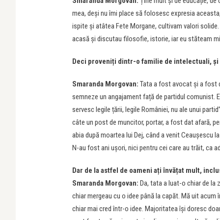
Smaranda Morgovan:
Ține mult și de educație, de c
mea, deși nu îmi place să folosesc expresia aceasta, 
ispite și atâtea Fete Morgane, cultivam valori solide. 
acasă și discutau filosofie, istorie, iar eu stăteam m
Deci proveniți dintr-o familie de intelectuali, și
Smaranda Morgovan:
Tata a fost avocat și a fost d
semneze un angajament față de partidul comunist. El, c
servesc legile țării, legile României, nu ale unui part
câte un post de muncitor, portar, a fost dat afară, pen
abia după moartea lui Dej, când a venit Ceaușescu la p
N-au fost ani ușori, nici pentru cei care au trăit, ca adu
Dar de la astfel de oameni ați învățat mult, inclu
Smaranda Morgovan:
Da, tata a luat-o chiar de la 
chiar mergeau cu o idee până la capăt. Mă uit acum în j
chiar mai cred într-o idee. Majoritatea își doresc doar 