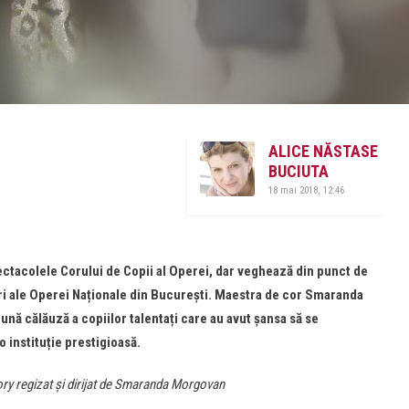
ALICE NĂSTASE
BUCIUTA
18 mai 2018, 12:46
ctacolele Corului de Copii al Operei, dar veghează din punct de
ari ale Operei Naționale din București. Maestra de cor Smaranda
ună călăuză a copiilor talentați care au avut șansa să se
 instituție prestigioasă.
ory regizat și dirijat de Smaranda Morgovan