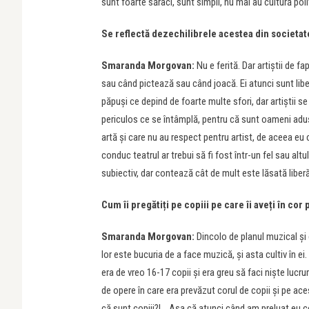
sunt foarte săraci, sunt simpli, nu mai au cultură polit
Se reflectă dezechilibrele acestea din societate
Smaranda Morgovan:
Nu e ferită. Dar artiștii de f
sau când pictează sau când joacă. Ei atunci sunt libe
păpuși ce depind de foarte multe sfori, dar artiștii se 
periculos ce se întâmplă, pentru că sunt oameni aduși
artă și care nu au respect pentru artist, de aceea eu c
conduc teatrul ar trebui să fi fost într-un fel sau altul
subiectiv, dar contează cât de mult este lăsată liber
Cum îi pregătiți pe copiii pe care îi aveți în co
Smaranda Morgovan:
Dincolo de planul muzical și 
lor este bucuria de a face muzică, și asta cultiv în ei.
era de vreo 16-17 copii și era greu să faci niște lucrur
de opere în care era prevăzut corul de copii și pe aces
că sunt copiii?!… Așa că atunci când am preluat eu c