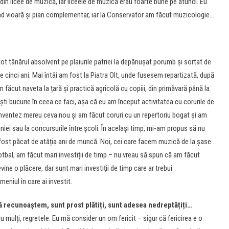
din licee de muzică, iar liceele de muzică erau foarte bune pe atunci. Eu
când vioară și pian complementar, iar la Conservator am făcut muzicologie…
t tânărul absolvent pe plaiurile patriei la depănușat porumb și sortat de
inci ani. Mai întâi am fost la Piatra Olt, unde fusesem repartizată, după
 făcut naveta la țară și practică agricolă cu copiii, din primăvară până la
ști bucurie în ceea ce faci, așa că eu am început activitatea cu corurile de
 inventez mereu ceva nou și am făcut coruri cu un repertoriu bogat și am
iei sau la concursurile între școli. În același timp, mi-am propus să nu
i fost păcat de atâția ani de muncă. Noi, cei care facem muzică de la șase
fotbal, am făcut mari investiții de timp – nu vreau să spun că am făcut
ine o plăcere, dar sunt mari investiții de timp care ar trebui
eniul în care ai investit.
ă recunoaștem, sunt prost plătiți, sunt adesea nedreptățiți…
ru mulți, regretele. Eu mă consider un om fericit – sigur că fericirea e o