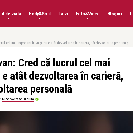
til de viata
Body&Soul
La zi
Foto&Video
Bloguri
C
l cel mai important în viață nu e atât dezvoltarea în carieră, cât dezvoltarea personală
n: Cred că lucrul cel mai
 e atât dezvoltarea în carieră,
oltarea personală
e
Alice Năstase Buciuta