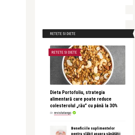
RETETE SI DIETE
RETETE SI DIETE
Dieta Portofoliu, strategia
alimentară care poate reduce
colesterolul „rău” cu până la 30%
de
revistatango
Beneficiile suplimentelor
pentru slăbit asupra sănătății