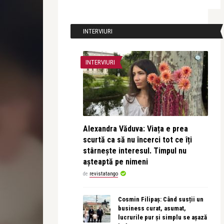
INTERVIURI
INTERVIURI
Alexandra Văduva: Viața e prea
scurtă ca să nu încerci tot ce îți
stârnește interesul. Timpul nu
așteaptă pe nimeni
de
revistatango
Cosmin Filipaș: Când susții un
business curat, asumat,
lucrurile pur și simplu se așază