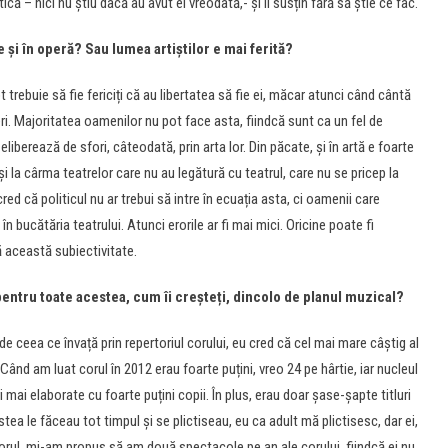
ică – nici nu știu dacă au avut ei vreodată,- și îi susțin fără să știe ce fac.
 și în operă? Sau lumea artiștilor e mai ferită?
apt trebuie să fie fericiți că au libertatea să fie ei, măcar atunci când cântă
ri. Majoritatea oamenilor nu pot face asta, fiindcă sunt ca un fel de
eliberează de sfori, câteodată, prin arta lor. Din păcate, și în artă e foarte
 la cârma teatrelor care nu au legătură cu teatrul, care nu se pricep la
red că politicul nu ar trebui să intre în ecuația asta, ci oamenii care
 în bucătăria teatrului. Atunci erorile ar fi mai mici. Oricine poate fi
ă această subiectivitate.
r pentru toate acestea, cum îi creșteți, dincolo de planul muzical?
de ceea ce învață prin repertoriul corului, eu cred că cel mai mare câștig al
 Când am luat corul în 2012 erau foarte puțini, vreo 24 pe hârtie, iar nucleul
i mai elaborate cu foarte puțini copii. În plus, erau doar șase-șapte titluri
tea le făceau tot timpul și se plictiseau, eu ca adult mă plictisesc, dar ei,
orul, mi-am propus să am două spectacole pe an ale corului, fiindcă ei nu