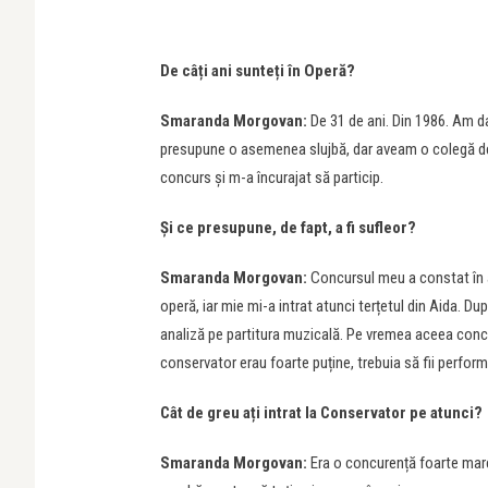
De câți ani sunteți în Operă?
Smaranda Morgovan:
De 31 de ani. Din 1986. Am d
presupune o asemenea slujbă, dar aveam o colegă de f
concurs și m-a încurajat să particip.
Și ce presupune, de fapt, a fi sufleor?
Smaranda Morgovan:
Concursul meu a constat în a 
operă, iar mie mi-a intrat atunci terțetul din Aida. D
analiză pe partitura muzicală. Pe vremea aceea concurs
conservator erau foarte puține, trebuia să fii performa
Cât de greu ați intrat la Conservator pe atunci?
Smaranda Morgovan:
Era o concurență foarte mare