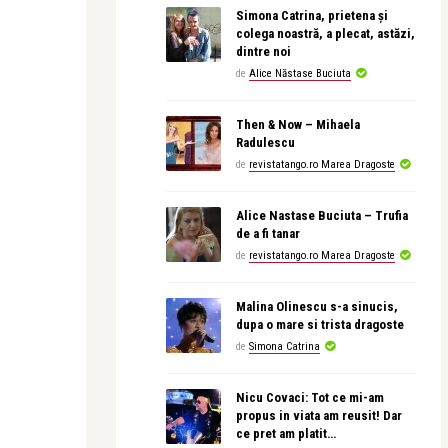
Simona Catrina, prietena și
colega noastră, a plecat, astăzi,
dintre noi
de
Alice Năstase Buciuta
Then & Now – Mihaela
Radulescu
de
revistatango.ro Marea Dragoste
Alice Nastase Buciuta – Trufia
de a fi tanar
de
revistatango.ro Marea Dragoste
Malina Olinescu s-a sinucis,
dupa o mare si trista dragoste
de
Simona Catrina
Nicu Covaci: Tot ce mi-am
propus in viata am reusit! Dar
ce pret am platit…