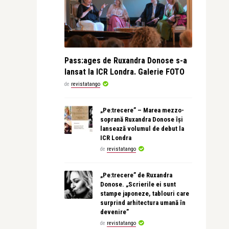
Pass:ages de Ruxandra Donose s-a
lansat la ICR Londra. Galerie FOTO
de
revistatango
„Pe:trecere” – Marea mezzo-
soprană Ruxandra Donose își
lansează volumul de debut la
ICR Londra
de
revistatango
„Pe:trecere” de Ruxandra
Donose. „Scrierile ei sunt
stampe japoneze, tablouri care
surprind arhitectura umană în
devenire”
de
revistatango