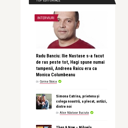
TOP EDITORIALE
INTERVIURI
Radu Banciu: Ilie Nastase s-a facut
de ras peste tot, Hagi spune numai
tampenii, Andreea Raicu era ca
Monica Columbeanu
de
Corina Stoica
Simona Catrina, prietena și
colega noastră, a plecat, astăzi,
dintre noi
de
Alice Năstase Buciuta
Then & Now – Mihaela