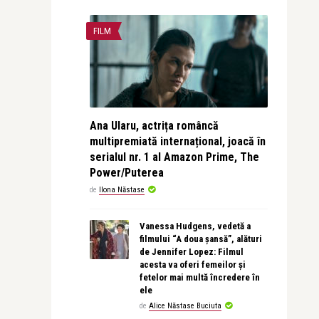
FILM
Ana Ularu, actrița româncă
multipremiată internațional, joacă în
serialul nr. 1 al Amazon Prime, The
Power/Puterea
de
Ilona Năstase
Vanessa Hudgens, vedetă a
filmului “A doua șansă”, alături
de Jennifer Lopez: Filmul
acesta va oferi femeilor și
fetelor mai multă încredere în
ele
de
Alice Năstase Buciuta