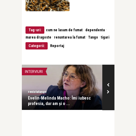
·
·
Tag-uri:
cum ne lasam de fumat
dependenta
·
·
·
marea dragoste
renuntarea la fumat
Tango
tigari
Categorii:
Reportaj
INTERVIURI
INTERVIURI
revistatango
Alice Năstase B
Evelin-Melinda Macho: Îmi iubesc
Mihaela Rădul
profesia, dar am și o ...
venit exact câ