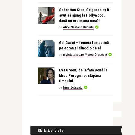
Sebastian Stan: Ce șanse aș fi
avut să ajung la Hollywood,
dacă nu era mama mea?!
de
Alice Năstase Buciuta
Gal Gadot – femeia fantastică
pe ecran și dincolo de el
de
revistatango.ro Marea Dragoste
Eva Green, de la fata Bond la
Miss Peregrine, stăpâna
timpului
de
Irina Botezatu
RETETE SI DIETE