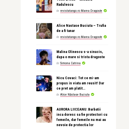
Radulescu
de
revistatango.ro Marea Dragoste
Alice Nastase Buciuta – Trufia
de a fi tanar
de
revistatango.ro Marea Dragoste
Malina Olinescu s-a sinucis,
dupa o mare si trista dragoste
de
Simona Catrina
Nicu Covaci: Tot ce mi-am
propus in viata am reusit! Dar
ce pret am platit…
de
Alice Năstase Buciuta
AURORA LIICEANU: Barbatii
inca doresc sa fie protectori cu
femeile, dar femeile nu mai au
nevoie de protectia lor