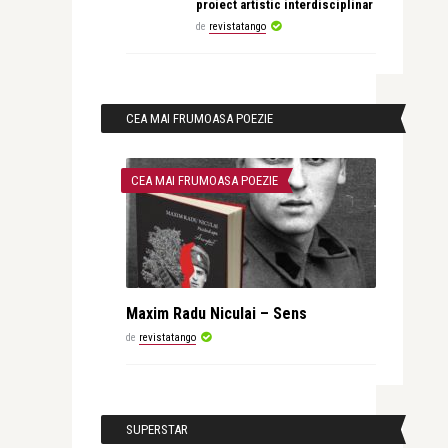
proiect artistic interdisciplinar
de
revistatango
CEA MAI FRUMOASA POEZIE
CEA MAI FRUMOASA POEZIE
Maxim Radu Niculai – Sens
de
revistatango
SUPERSTAR