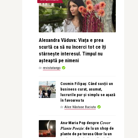
Alexandra Văduva: Viața e prea
scurtă ca să nu încerci tot ce îți
stârnește interesul. Timpul nu
așteaptă pe nimeni
de
revistatango
Cosmin Filipaș: Când susții un
business curat, asumat,
lucrurile pur și simplu se așază
în favoarea ta
de
Alice Năstase Buciuta
Ana-Maria Pop despre 𝐶𝑜𝑣𝑜𝑟
𝑃𝑙𝑎𝑛𝑡𝑒 𝑃𝑜𝑒𝑧𝑖𝑒: de la un shop de
plante de pe terasa Obor la un