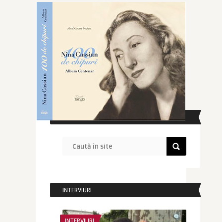
CAUTĂ ÎN SITE
INTERVIURI
INTERVIURI