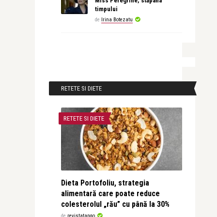
Miss Peregrine, stăpâna
timpului
de
Irina Botezatu
RETETE SI DIETE
RETETE SI DIETE
Dieta Portofoliu, strategia
alimentară care poate reduce
colesterolul „rău” cu până la 30%
de
revistatango