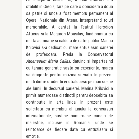
stabilit in Grecia, tara pe care o considera a doua
sa patrie si unde a fost membru permanent al
Operei Nationale din Atena, interpretand roluri
memorabile. A cantat la Teatrul Herodion
Atticus si la Megaron Mousikis, fiind primita cu
multa admiratie si caldura de catre public. Marina
Krilovici s-a dedicat cu mare entuziasm carierei
de profesoara. Preda la Conservatorul
Athenaeum Maria Callas
, daruind si impartasind
cu tanara generatie vasta sa experienta, marea
sa dragoste pentru muzica si viata. In prezent
multi dintre studentii ei stralucesc pe mari scene
ale lumii. In decursul carierei, Marina Krilovici a
primit numeroase distinctii pentru deosebita sa
contributie in arta lirica. In prezent este
solicitata ca membru al juriului la concursuri
internationale, sustine numeroase cursuri de
maiestrie, inclusiv in Romania, unde se
reintoarce de fiecare data cu entuziasm si
emotie.