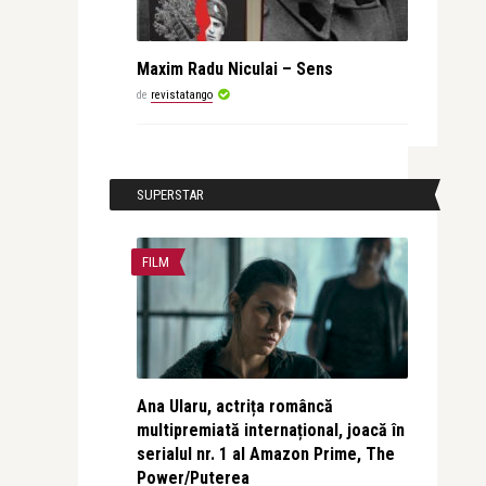
Maxim Radu Niculai – Sens
de
revistatango
SUPERSTAR
FILM
Ana Ularu, actrița româncă
multipremiată internațional, joacă în
serialul nr. 1 al Amazon Prime, The
Power/Puterea