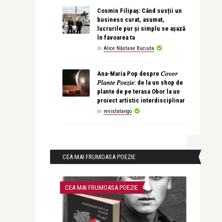
Cosmin Filipaș: Când susții un
business curat, asumat,
lucrurile pur și simplu se așază
în favoarea ta
de
Alice Năstase Buciuta
Ana-Maria Pop despre 𝐶𝑜𝑣𝑜𝑟
𝑃𝑙𝑎𝑛𝑡𝑒 𝑃𝑜𝑒𝑧𝑖𝑒: de la un shop de
plante de pe terasa Obor la un
proiect artistic interdisciplinar
de
revistatango
CEA MAI FRUMOASA POEZIE
CEA MAI FRUMOASA POEZIE