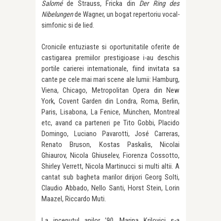
Salomé
de Strauss, Fricka din
Der Ring des
Nibelungen
de Wagner, un bogat repertoriu vocal-
simfonic si de lied.
Cronicile entuziaste si oportunitatile oferite de
castigarea premiilor prestigioase i-au deschis
portile carierei internationale, fiind invitata sa
cante pe cele mai mari scene ale lumii: Hamburg,
Viena, Chicago, Metropolitan Opera din New
York, Covent Garden din Londra, Roma, Berlin,
Paris, Lisabona, La Fenice, München, Montreal
etc, avand ca parteneri pe Tito Gobbi, Placido
Domingo, Luciano Pavarotti, José Carreras,
Renato Bruson, Kostas Paskalis, Nicolai
Ghiaurov, Nicola Ghiuselev, Fiorenza Cossotto,
Shirley Verrett, Nicola Martinucci si multi altii. A
cantat sub bagheta marilor dirijori Georg Solti,
Claudio Abbado, Nello Santi, Horst Stein, Lorin
Maazel, Riccardo Muti.
La inceputul anilor ’90, Marina Krilovici s-a