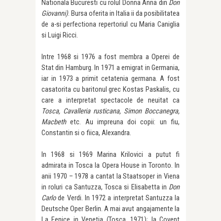
Nationala Bucuresti cu rolul Donna Anna din
Don
Giovanni)
. Bursa oferita in Italia ii da posibilitatea
de a-si perfectiona repertoriul cu Maria Caniglia
si Luigi Ricci.
Intre 1968 si 1976 a fost membra a Operei de
Stat din Hamburg. In 1971 a emigrat in Germania,
iar in 1973 a primit cetatenia germana. A fost
casatorita cu baritonul grec Kostas Paskalis, cu
care a interpretat spectacole de neuitat ca
Tosca, Cavalleria rusticana, Simon Boccanegra,
Macbeth
etc. Au impreuna doi copii: un fiu,
Constantin si o fiica, Alexandra.
In 1968 si 1969 Marina Krilovici a putut fi
admirata in Tosca la Opera House in Toronto. In
anii 1970 – 1978 a cantat la Staatsoper in Viena
in roluri ca Santuzza, Tosca si Elisabetta in
Don
Carlo
de Verdi. In 1972 a interpretat Santuzza la
Deutsche Oper Berlin. A mai avut angajamente la
La Fenice in Venetia (Tosca, 1971); la Covent