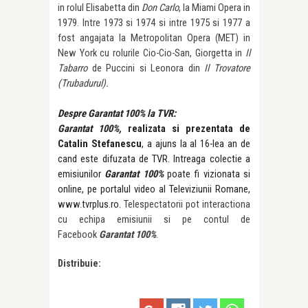
in rolul Elisabetta din
Don Carlo
, la Miami Opera in
1979. Intre 1973 si 1974 si intre 1975 si 1977 a
fost angajata la Metropolitan Opera (MET) in
New York cu rolurile Cio-Cio-San, Giorgetta in
Il
Tabarro
de Puccini si Leonora din
Il Trovatore
(Trubadurul).
Despre Garantat 100% la TVR:
Garantat 100%,
realizata si prezentata de
Catalin Stefanescu
,
a ajuns la al 16-lea an de
cand este difuzata de TVR. Intreaga colectie a
emisiunilor
Garantat 100%
poate fi vizionata si
online, pe portalul video al Televiziunii Romane,
www.tvrplus.ro
.
Telespectatorii pot interactiona
cu echipa emisiunii si pe contul de
Facebook
Garantat 100%
.
Distribuie: