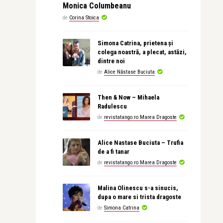
Monica Columbeanu
de
Corina Stoica
Simona Catrina, prietena și
colega noastră, a plecat, astăzi,
dintre noi
de
Alice Năstase Buciuta
Then & Now – Mihaela
Radulescu
de
revistatango.ro Marea Dragoste
Alice Nastase Buciuta – Trufia
de a fi tanar
de
revistatango.ro Marea Dragoste
Malina Olinescu s-a sinucis,
dupa o mare si trista dragoste
de
Simona Catrina