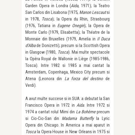
Garden Opera in Londra (
Aida
, 1971); la Teatro
San Carlos din Lisabona (1975,
Manon Lescaut
si
in 1978,
Tosca
); la Opera du Rhin, Strasbourg
(1976, Tatiana in
Eugene Onegin
); la Opera de
Monte Carlo (1979, Elisabetta); la Théatre de la
Monnaie din Bruxelles (1979, Amelia in
Il Duca
d’Alba
de Donizetti); precum si la Scottish Opera
in Glasgow (1980,
Tosca
). Mai multe spectacole
la Opéra Royal de Wallonie in Liège (1985-1986,
Tosca). Intre 1982 si 1985 a mai cantat la
Amsterdam, Copenhaga, Mexico City precum si
Atena (Leonora din
La forza del destino
de
Verdi).
A avut multe succese si in SUA: a debutat la San
Francisco Opera in 1972 in
Aida
. Intre 1972 si
1974 a cantat rolul Mimi din
La Bohème
precum
si Cio-Cio-San din
Madama Butterfly
la Lyric
Opera din Chicago. In America a mai aparut in
Tosca
la Opera House in New Orleans in 1975 si