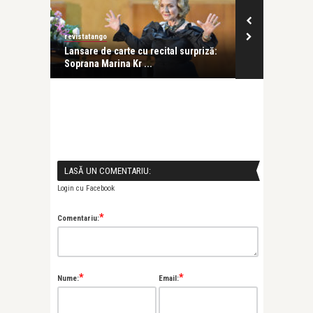
revistatango
Alice Năstase B
e să
Lansare de carte cu recital surpriză:
O carte, o via
Soprana Marina Kr ...
Marina. Marin
LASĂ UN COMENTARIU:
Login cu Facebook
*
Comentariu:
*
*
Nume:
Email: