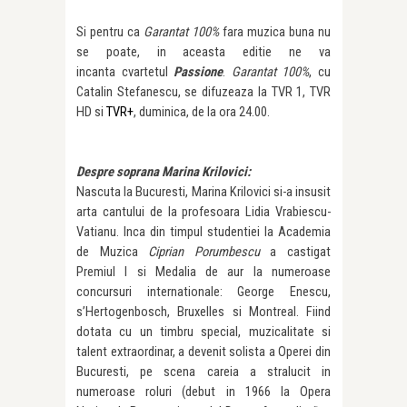
Si pentru ca
Garantat 100%
fara muzica buna nu
se poate, in aceasta editie ne va
incanta cvartetul
Passione
.
Garantat 100%
, cu
Catalin Stefanescu, se difuzeaza la TVR 1, TVR
HD si
TVR+
, duminica, de la ora 24.00.
Despre soprana Marina Krilovici:
Nascuta la Bucuresti, Marina Krilovici si-a insusit
arta cantului de la profesoara Lidia Vrabiescu-
Vatianu. Inca din timpul studentiei la Academia
de Muzica
Ciprian Porumbescu
a castigat
Premiul I si Medalia de aur la numeroase
concursuri internationale: George Enescu,
s’Hertogenbosch, Bruxelles si Montreal. Fiind
dotata cu un timbru special, muzicalitate si
talent extraordinar, a devenit solista a Operei din
Bucuresti, pe scena careia a stralucit in
numeroase roluri (debut in 1966 la Opera