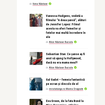
de
Ilona Năstase
Vanessa Hudgens, vedetă a
filmului “A doua șansă”, alături
de Jennifer Lopez: Filmul
acesta va oferi femeilor și
fetelor mai multă încredere în
ele
de
Alice Năstase Buciuta
Sebastian Stan: Ce șanse aș fi
avut să ajung la Hollywood,
dacă nu era mama mea?!
de
Alice Năstase Buciuta
Gal Gadot – femeia fantastică
pe ecran și dincolo de el
de
revistatango.ro Marea Dragoste
Eva Green, de la fata Bond la