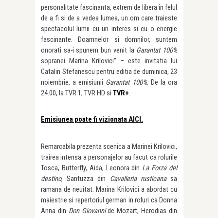
personalitate fascinanta, extrem de libera in felul
de a fi si de a vedea lumea, un om care traieste
spectacolul lumii cu un interes si cu o energie
fascinante. Doamnelor si domnilor, suntem
onorati sa-i spunem bun venit la
Garantat 100%
sopranei Marina Krilovici” – este invitatia lui
Catalin Stefanescu pentru editia de duminica, 23
noiembrie, a emisiunii
Garantat 100%
. De la ora
24.00, la TVR 1, TVR HD si
TVR+
.
Emisiunea poate fi vizionata AICI.
Remarcabila prezenta scenica a Marinei Krilovici,
trairea intensa a personajelor au facut ca rolurile
Tosca, Butterfly, Aida, Leonora din
La Forza del
destino
, Santuzza din
Cavalleria rusticana
sa
ramana de neuitat. Marina Krilovici a abordat cu
maiestrie si repertoriul german in roluri ca Donna
Anna din
Don Giovanni
de Mozart, Herodias din