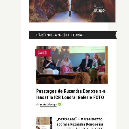
CĂRȚI NOI - APARIȚII EDITORIALE
CĂRȚI
Pass:ages de Ruxandra Donose s-a
lansat la ICR Londra. Galerie FOTO
de
revistatango
„Pe:trecere” – Marea mezzo-
soprană Ruxandra Donose își