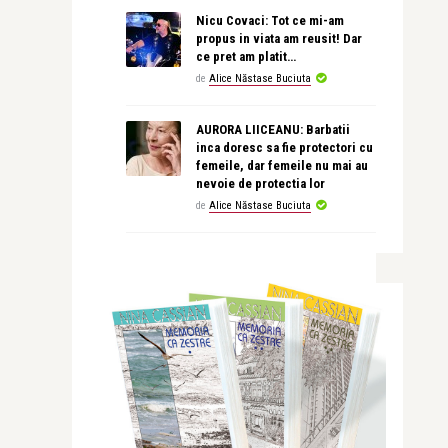
Nicu Covaci: Tot ce mi-am
propus in viata am reusit! Dar
ce pret am platit…
de
Alice Năstase Buciuta
AURORA LIICEANU: Barbatii
inca doresc sa fie protectori cu
femeile, dar femeile nu mai au
nevoie de protectia lor
de
Alice Năstase Buciuta