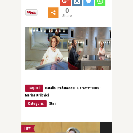
0
Share
·
·
Tag-uri:
Catalin Stefanescu
Garantat 100%
Marina Krilovici
Categorii:
Stiri
LIFE
SCRISOARE