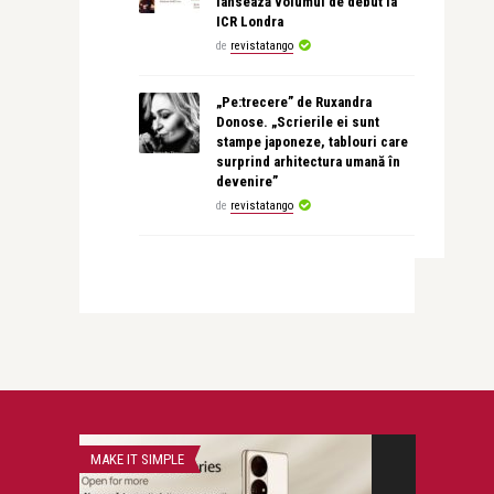
lansează volumul de debut la
ICR Londra
de
revistatango
„Pe:trecere” de Ruxandra
Donose. „Scrierile ei sunt
stampe japoneze, tablouri care
surprind arhitectura umană în
devenire”
de
revistatango
MAKE IT SIMPLE
STIRI