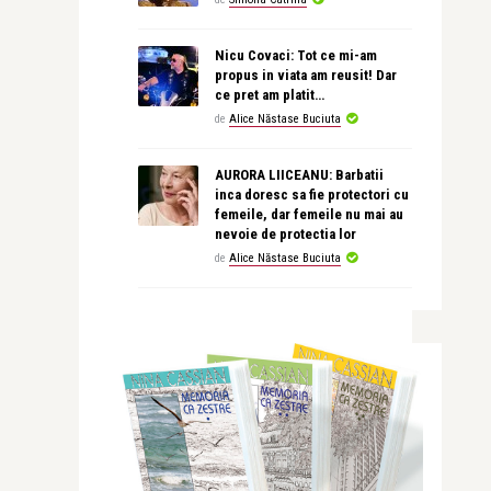
Nicu Covaci: Tot ce mi-am
propus in viata am reusit! Dar
ce pret am platit…
de
Alice Năstase Buciuta
AURORA LIICEANU: Barbatii
inca doresc sa fie protectori cu
femeile, dar femeile nu mai au
nevoie de protectia lor
de
Alice Năstase Buciuta