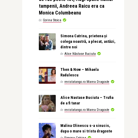
tampenii, Andreea Raicu era ca
Monica Columbeanu
de
Corina Stoica
Simona Catrina, prietena și
colega noastră, a plecat, astăzi,
dintre noi
de
Alice Năstase Buciuta
Then & Now – Mihaela
Radulescu
de
revistatango.ro Marea Dragoste
Alice Nastase Buciuta – Trufia
de a fi tanar
de
revistatango.ro Marea Dragoste
Malina Olinescu s-a sinucis,
dupa o mare si trista dragoste
de
Simona Catrina