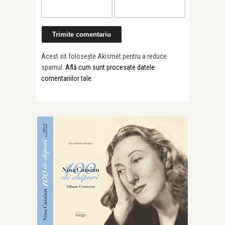
Painted Soun
Prună’s “Al ...
Acest sit folosește Akismet pentru a reduce
spamul.
Află cum sunt procesate datele
comentariilor tale
.