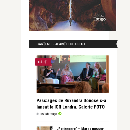
CĂRȚI NOI - APARIȚII EDITORIALE
CĂRȚI
Pass:ages de Ruxandra Donose s-a
lansat la ICR Londra. Galerie FOTO
de
revistatango
„Pe:trecere” – Marea mezzo-