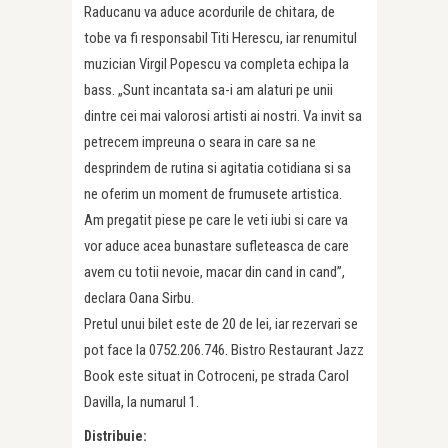
Raducanu va aduce acordurile de chitara, de
tobe va fi responsabil Titi Herescu, iar renumitul
muzician Virgil Popescu va completa echipa la
bass. „Sunt incantata sa-i am alaturi pe unii
dintre cei mai valorosi artisti ai nostri. Va invit sa
petrecem impreuna o seara in care sa ne
desprindem de rutina si agitatia cotidiana si sa
ne oferim un moment de frumusete artistica.
Am pregatit piese pe care le veti iubi si care va
vor aduce acea bunastare sufleteasca de care
avem cu totii nevoie, macar din cand in cand”,
declara Oana Sirbu.
Pretul unui bilet este de 20 de lei, iar rezervari se
pot face la 0752.206.746. Bistro Restaurant Jazz
Book este situat in Cotroceni, pe strada Carol
Davilla, la numarul 1.
Distribuie: