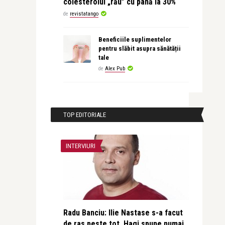
colesterolul „rău” cu până la 30%
de
revistatango
Beneficiile suplimentelor
pentru slăbit asupra sănătății
tale
de
Alex Pub
TOP EDITORIALE
INTERVIURI
Radu Banciu: Ilie Nastase s-a facut
de ras peste tot, Hagi spune numai