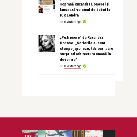
soprană Ruxandra Donose își
lansează volumul de debut la
ICR Londra
de
revistatango
„Pe:trecere” de Ruxandra
Donose. „Scrierile ei sunt
stampe japoneze, tablouri care
surprind arhitectura umană în
devenire”
de
revistatango
LIFE
PERSONALITATI