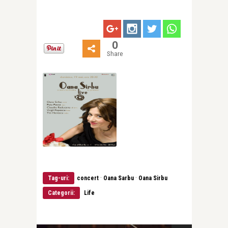
0
Share
·
·
Tag-uri:
concert
Oana Sarbu
Oana Sirbu
Categorii:
Life