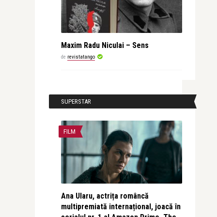
Maxim Radu Niculai – Sens
de
revistatango
SUPERSTAR
FILM
Ana Ularu, actrița româncă
multipremiată internațional, joacă în