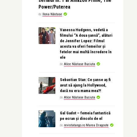
serialul nr. 1 al Amazon Prime, The
Power/Puterea
de
Ilona Năstase
Vanessa Hudgens, vedetă a
filmului “A doua șansă”, alături
de Jennifer Lopez: Filmul
acesta va oferi femeilor și
fetelor mai multă încredere în
ele
de
Alice Năstase Buciuta
Sebastian Stan: Ce șanse aș fi
avut să ajung la Hollywood,
dacă nu era mama mea?!
de
Alice Năstase Buciuta
Gal Gadot – femeia fantastică
pe ecran și dincolo de el
de
revistatango.ro Marea Dragoste