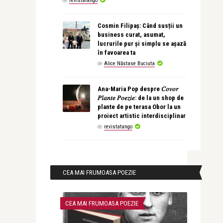
de
revistatango
Cosmin Filipaș: Când susții un
business curat, asumat,
lucrurile pur și simplu se așază
în favoarea ta
de
Alice Năstase Buciuta
Ana-Maria Pop despre 𝐶𝑜𝑣𝑜𝑟
𝑃𝑙𝑎𝑛𝑡𝑒 𝑃𝑜𝑒𝑧𝑖𝑒: de la un shop de
plante de pe terasa Obor la un
proiect artistic interdisciplinar
de
revistatango
CEA MAI FRUMOASA POEZIE
CEA MAI FRUMOASA POEZIE