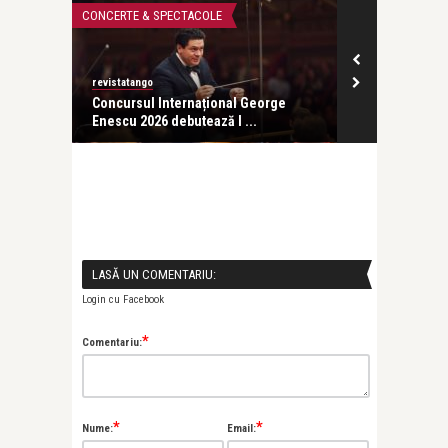
CONCERTE & SPECTACOLE
CONCERTE & SP
revistatango
ă seară
Concursul Internațional George
Enescu 2026 debutează l ...
LASĂ UN COMENTARIU:
Login cu Facebook
*
Comentariu:
*
*
Nume:
Email:
Alice Năstase B