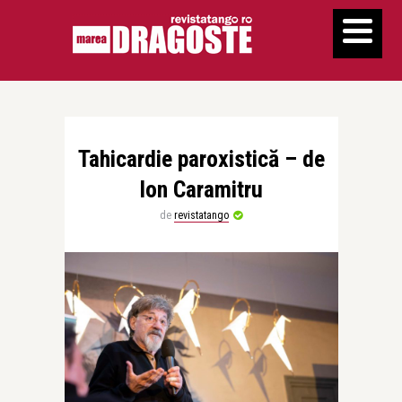
Tahicardie paroxistică – de
Ion Caramitru
de
revistatango