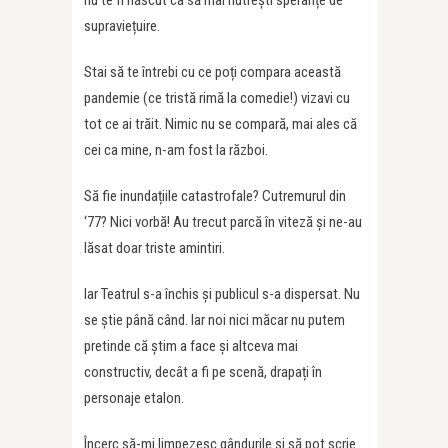
nu te fi născut ca să mai nutrești speranțe de
supraviețuire.
Stai să te întrebi cu ce poți compara această
pandemie (ce tristă rimă la comedie!) vizavi cu
tot ce ai trăit. Nimic nu se compară, mai ales că
cei ca mine, n-am fost la război.
Să fie inundațiile catastrofale? Cutremurul din
‘77? Nici vorbă! Au trecut parcă în viteză și ne-au
lăsat doar triste amintiri.
Iar Teatrul s-a închis și publicul s-a dispersat. Nu
se știe până când. Iar noi nici măcar nu putem
pretinde că știm a face și altceva mai
constructiv, decât a fi pe scenă, drapați în
personaje etalon.
Încerc să-mi limpezesc gândurile și să pot scrie