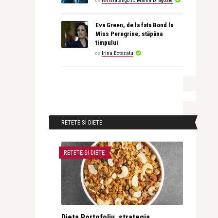
de
revistatango.ro Marea Dragoste
Eva Green, de la fata Bond la
Miss Peregrine, stăpâna
timpului
de
Irina Botezatu
RETETE SI DIETE
RETETE SI DIETE
Dieta Portofoliu, strategia