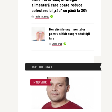
alimentară care poate reduce
colesterolul „rău” cu până la 30%
de
revistatango
Beneficiile suplimentelor
pentru slăbit asupra sănătății
tale
de
Alex Pub
TOP EDITORIALE
INTERVIURI