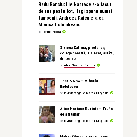
Radu Banciu: Ilie Nastase s-a facut
de ras peste tot, Hagi spune numai
tampenii, Andreea Raicu era ca
Monica Columbeanu
de
Corina Stoica
Simona Catrina, prietena și
colega noastră, a plecat, astăzi,
dintre noi
de
Alice Năstase Buciuta
Then & Now – Mihaela
Radulescu
de
revistatango.ro Marea Dragoste
Alice Nastase Buciuta – Trufia
de a fi tanar
de
revistatango.ro Marea Dragoste
Malina Olinescu s-a sinucis,