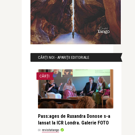
CĂRȚI NOI - APARIȚII EDITORIALE
CĂRȚI
Pass:ages de Ruxandra Donose s-a
lansat la ICR Londra. Galerie FOTO
de
revistatango