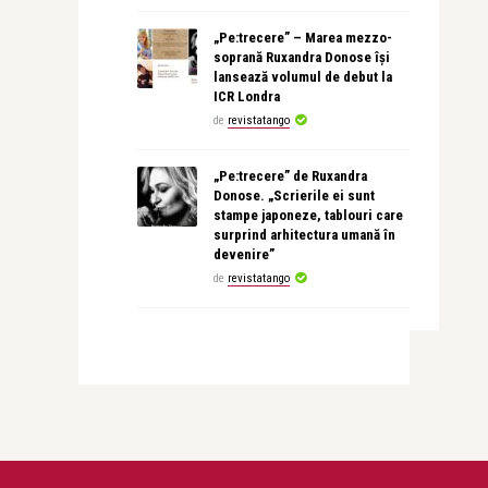
„Pe:trecere” – Marea mezzo-
soprană Ruxandra Donose își
lansează volumul de debut la
ICR Londra
de
revistatango
„Pe:trecere” de Ruxandra
Donose. „Scrierile ei sunt
stampe japoneze, tablouri care
surprind arhitectura umană în
devenire”
de
revistatango