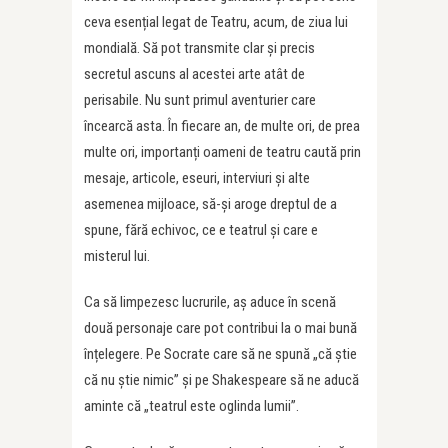
ceva esențial legat de Teatru, acum, de ziua lui
mondială. Să pot transmite clar și precis
secretul ascuns al acestei arte atât de
perisabile. Nu sunt primul aventurier care
încearcă asta. În fiecare an, de multe ori, de prea
multe ori, importanți oameni de teatru caută prin
mesaje, articole, eseuri, interviuri și alte
asemenea mijloace, să-și aroge dreptul de a
spune, fără echivoc, ce e teatrul și care e
misterul lui.
Ca să limpezesc lucrurile, aș aduce în scenă
două personaje care pot contribui la o mai bună
înțelegere. Pe Socrate care să ne spună „că știe
că nu știe nimic” și pe Shakespeare să ne aducă
aminte că „teatrul este oglinda lumii”.