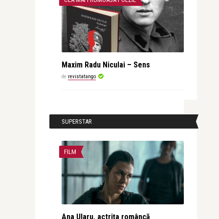
Maxim Radu Niculai – Sens
de
revistatango
SUPERSTAR
FILM
Ana Ularu, actrița româncă