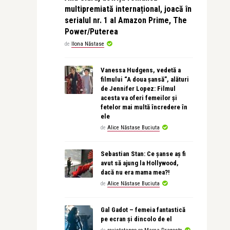
multipremiată internațional, joacă în
serialul nr. 1 al Amazon Prime, The
Power/Puterea
de
Ilona Năstase
Vanessa Hudgens, vedetă a
filmului “A doua șansă”, alături
de Jennifer Lopez: Filmul
acesta va oferi femeilor și
fetelor mai multă încredere în
ele
de
Alice Năstase Buciuta
Sebastian Stan: Ce șanse aș fi
avut să ajung la Hollywood,
dacă nu era mama mea?!
de
Alice Năstase Buciuta
Gal Gadot – femeia fantastică
pe ecran și dincolo de el