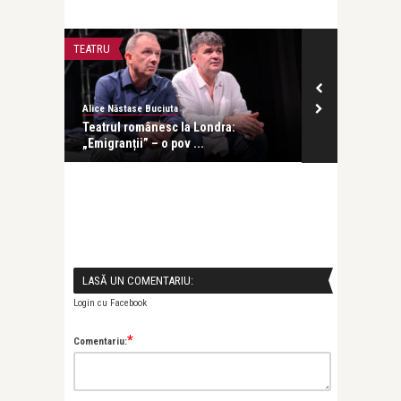
TEATRU
INTERVIURI
Alice Năstase Buciuta
revistatango
at într-
Teatrul românesc la Londra:
Ani Crețu: Su
„Emigranții” – o pov ...
cu orice altă .
LASĂ UN COMENTARIU:
Login cu Facebook
*
Comentariu: