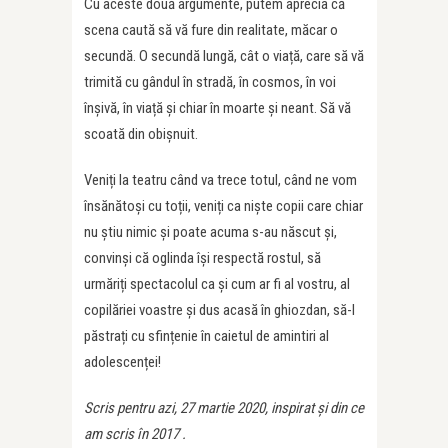
Cu aceste două argumente, putem aprecia că
scena caută să vă fure din realitate, măcar o
secundă. O secundă lungă, cât o viață, care să vă
trimită cu gândul în stradă, în cosmos, în voi
înșivă, în viață și chiar în moarte și neant. Să vă
scoată din obișnuit.
Veniți la teatru când va trece totul, când ne vom
însănătoși cu toții, veniți ca niște copii care chiar
nu știu nimic și poate acuma s-au născut și,
convinși că oglinda își respectă rostul, să
urmăriți spectacolul ca și cum ar fi al vostru, al
copilăriei voastre și dus acasă în ghiozdan, să-l
păstrați cu sfințenie în caietul de amintiri al
adolescenței!
Scris pentru azi, 27 martie 2020, inspirat şi din ce
am scris în 2017 .