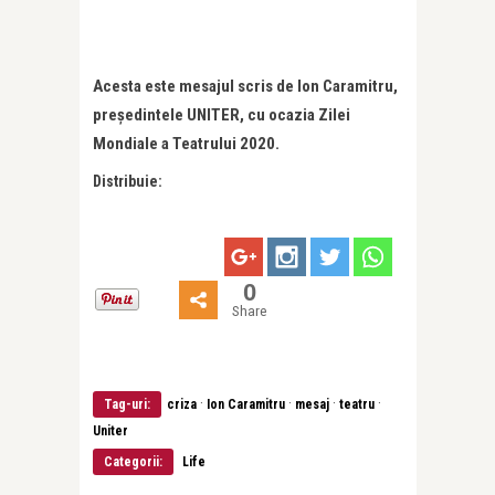
Acesta este mesajul scris de Ion Caramitru,
președintele UNITER, cu ocazia Zilei
Mondiale a Teatrului 2020.
Distribuie:
0
Share
·
·
·
·
Tag-uri:
criza
Ion Caramitru
mesaj
teatru
Uniter
Categorii:
Life