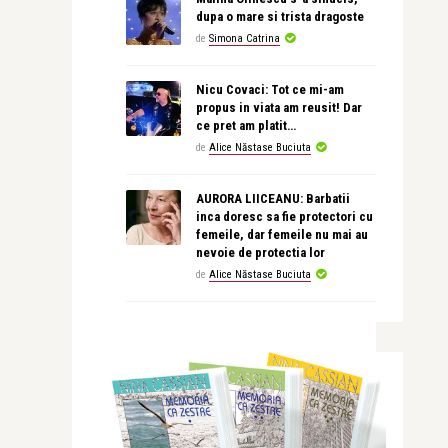
dupa o mare si trista dragoste
de
Simona Catrina
Nicu Covaci: Tot ce mi-am
propus in viata am reusit! Dar
ce pret am platit…
de
Alice Năstase Buciuta
AURORA LIICEANU: Barbatii
inca doresc sa fie protectori cu
femeile, dar femeile nu mai au
nevoie de protectia lor
de
Alice Năstase Buciuta