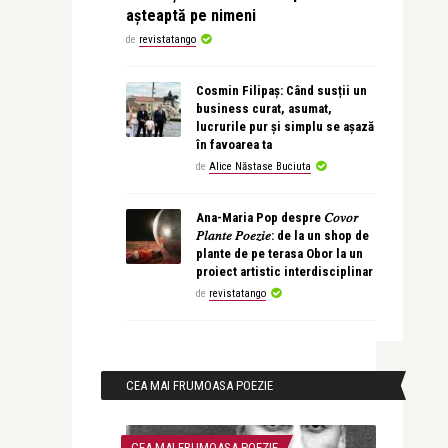
așteaptă pe nimeni
de
revistatango
Cosmin Filipaș: Când susții un
business curat, asumat,
lucrurile pur și simplu se așază
în favoarea ta
de
Alice Năstase Buciuta
Ana-Maria Pop despre 𝐶𝑜𝑣𝑜𝑟
𝑃𝑙𝑎𝑛𝑡𝑒 𝑃𝑜𝑒𝑧𝑖𝑒: de la un shop de
plante de pe terasa Obor la un
proiect artistic interdisciplinar
de
revistatango
CEA MAI FRUMOASA POEZIE
CEA MAI FRUMOASA POEZIE