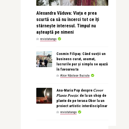
Alexandra Văduva: Viața e prea
scurtă ca să nu încerci tot ce îți
stârnește interesul. Timpul nu
așteaptă pe nimeni
de
revistatango
Cosmin Filipaș: Când susții un
business curat, asumat,
lucrurile pur și simplu se așază
în favoarea ta
de
Alice Năstase Buciuta
Ana-Maria Pop despre 𝐶𝑜𝑣𝑜𝑟
𝑃𝑙𝑎𝑛𝑡𝑒 𝑃𝑜𝑒𝑧𝑖𝑒: de la un shop de
plante de pe terasa Obor la un
proiect artistic interdisciplinar
de
revistatango