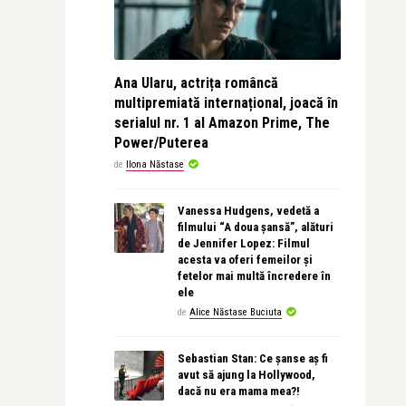
Ana Ularu, actrița româncă
multipremiată internațional, joacă în
serialul nr. 1 al Amazon Prime, The
Power/Puterea
de
Ilona Năstase
Vanessa Hudgens, vedetă a
filmului “A doua șansă”, alături
de Jennifer Lopez: Filmul
acesta va oferi femeilor și
fetelor mai multă încredere în
ele
de
Alice Năstase Buciuta
Sebastian Stan: Ce șanse aș fi
avut să ajung la Hollywood,
dacă nu era mama mea?!