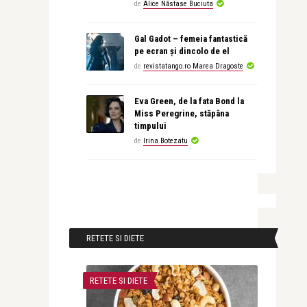
de
Alice Năstase Buciuta
Gal Gadot – femeia fantastică
pe ecran și dincolo de el
de
revistatango.ro Marea Dragoste
Eva Green, de la fata Bond la
Miss Peregrine, stăpâna
timpului
de
Irina Botezatu
RETETE SI DIETE
RETETE SI DIETE