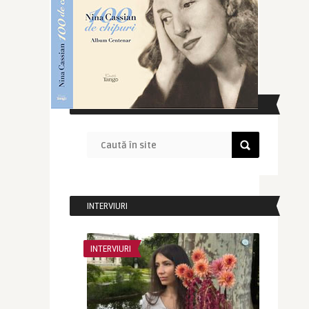
CAUTĂ ÎN SITE
INTERVIURI
INTERVIURI