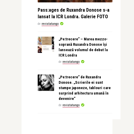
Pass:ages de Ruxandra Donose s-a
lansat la ICR Londra. Galerie FOTO
de
revistatango
„Pe:trecere” – Marea mezzo-
soprană Ruxandra Donose își
lansează volumul de debut la
ICR Londra
de
revistatango
„Pe:trecere” de Ruxandra
Donose. „Scrierile ei sunt
stampe japoneze, tablouri care
surprind arhitectura umană în
devenire”
de
revistatango