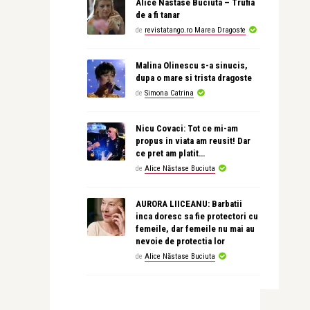
Alice Nastase Buciuta – Trufia
de a fi tanar
de
revistatango.ro Marea Dragoste
Malina Olinescu s-a sinucis,
dupa o mare si trista dragoste
de
Simona Catrina
Nicu Covaci: Tot ce mi-am
propus in viata am reusit! Dar
ce pret am platit…
de
Alice Năstase Buciuta
AURORA LIICEANU: Barbatii
inca doresc sa fie protectori cu
femeile, dar femeile nu mai au
nevoie de protectia lor
de
Alice Năstase Buciuta