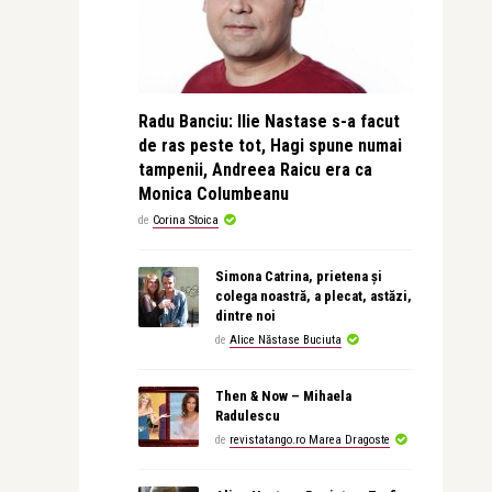
Radu Banciu: Ilie Nastase s-a facut
de ras peste tot, Hagi spune numai
tampenii, Andreea Raicu era ca
Monica Columbeanu
de
Corina Stoica
Simona Catrina, prietena și
colega noastră, a plecat, astăzi,
dintre noi
de
Alice Năstase Buciuta
Then & Now – Mihaela
Radulescu
de
revistatango.ro Marea Dragoste