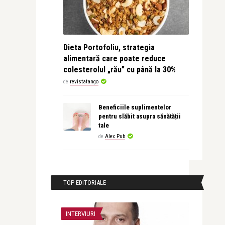
Dieta Portofoliu, strategia
alimentară care poate reduce
colesterolul „rău” cu până la 30%
de
revistatango
Beneficiile suplimentelor
pentru slăbit asupra sănătății
tale
de
Alex Pub
TOP EDITORIALE
INTERVIURI