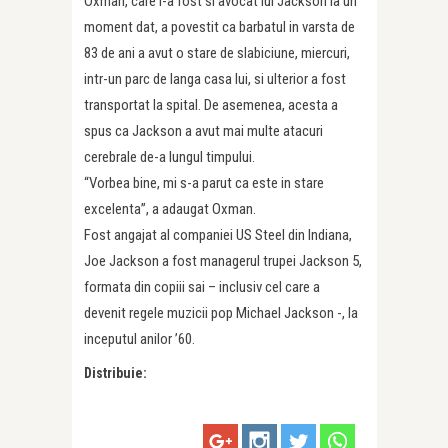
Oxman, care i-a fost si avocat lui Jackson la un
moment dat, a povestit ca barbatul in varsta de
83 de ani a avut o stare de slabiciune, miercuri,
intr-un parc de langa casa lui, si ulterior a fost
transportat la spital. De asemenea, acesta a
spus ca Jackson a avut mai multe atacuri
cerebrale de-a lungul timpului.
“Vorbea bine, mi s-a parut ca este in stare
excelenta”, a adaugat Oxman.
Fost angajat al companiei US Steel din Indiana,
Joe Jackson a fost managerul trupei Jackson 5,
formata din copiii sai – inclusiv cel care a
devenit regele muzicii pop Michael Jackson -, la
inceputul anilor ’60.
Distribuie: