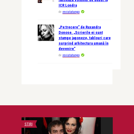
ICR Londra
de
revistatango
„Pe:trecere” de Ruxandra
Donose. „Scrierile ei sunt
stampe japoneze, tablouri care
surprind arhitectura umană în
devenire”
de
revistatango
STIRI
STIRI