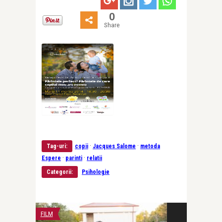
0
Share
·
·
Tag-uri:
copii
Jacques Salome
metoda
·
·
Espere
parinti
relatii
Categorii:
Psihologie
FILM
PĂRINȚI ȘI COPII