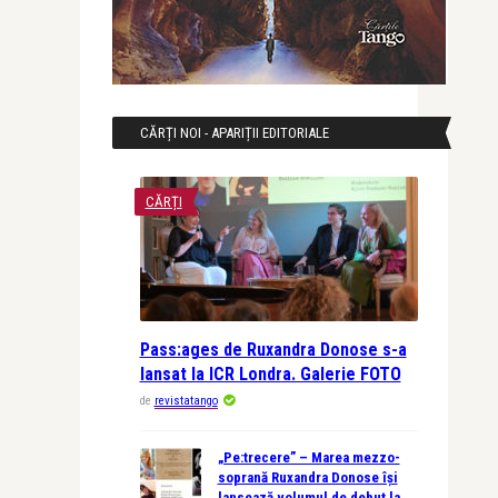
CĂRȚI NOI - APARIȚII EDITORIALE
CĂRȚI
Pass:ages de Ruxandra Donose s-a
lansat la ICR Londra. Galerie FOTO
de
revistatango
„Pe:trecere” – Marea mezzo-
soprană Ruxandra Donose își
lansează volumul de debut la