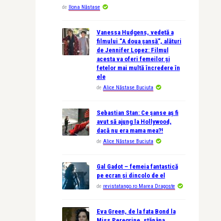
de
Ilona Năstase
Vanessa Hudgens, vedetă a
filmului “A doua șansă”, alături
de Jennifer Lopez: Filmul
acesta va oferi femeilor și
fetelor mai multă încredere în
ele
de
Alice Năstase Buciuta
Sebastian Stan: Ce șanse aș fi
avut să ajung la Hollywood,
dacă nu era mama mea?!
de
Alice Năstase Buciuta
Gal Gadot – femeia fantastică
pe ecran și dincolo de el
de
revistatango.ro Marea Dragoste
Eva Green, de la fata Bond la
Miss Peregrine, stăpâna