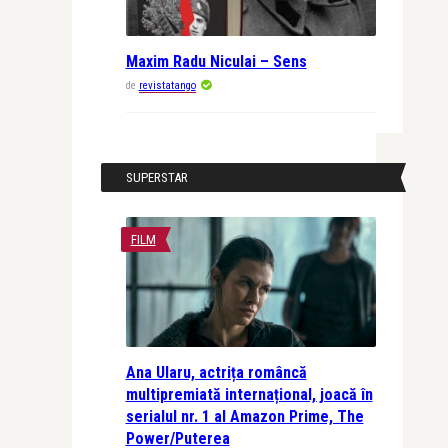
Maxim Radu Niculai – Sens
de
revistatango
SUPERSTAR
FILM
Ana Ularu, actrița româncă
multipremiată internațional, joacă în
serialul nr. 1 al Amazon Prime, The
Power/Puterea