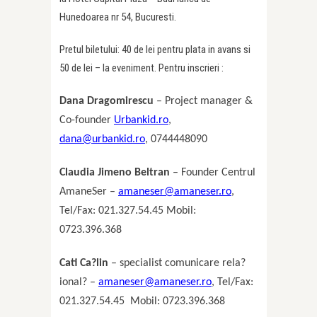
Hunedoarea nr 54, Bucuresti.
Pretul biletului: 40 de lei pentru plata in avans si
50 de lei – la eveniment. Pentru inscrieri :
Dana Dragomirescu
– Project manager &
Co-founder
Urbankid.ro
,
dana@urbankid.ro
, 0744448090
Claudia Jimeno Beltran
– Founder Centrul
AmaneSer –
amaneser@amaneser.ro
,
Tel/Fax: 021.327.54.45 Mobil:
0723.396.368
Cati Ca?lin
– specialist comunicare rela?
ional? –
amaneser@amaneser.ro
, Tel/Fax:
021.327.54.45
Mobil: 0723.396.368