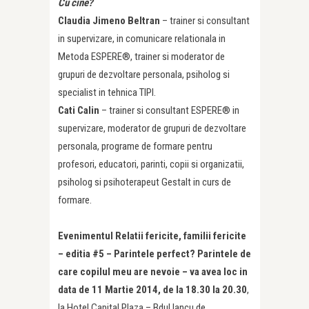
Cu cine?
Claudia Jimeno Beltran
– trainer si consultant
in supervizare, in comunicare relationala in
Metoda ESPERE®, trainer si moderator de
grupuri de dezvoltare personala, psiholog si
specialist in tehnica TIPI.
Cati Calin
– trainer si consultant ESPERE® in
supervizare, moderator de grupuri de dezvoltare
personala, programe de formare pentru
profesori, educatori, parinti, copii si organizatii,
psiholog si psihoterapeut Gestalt in curs de
formare.
Evenimentul Relatii fericite, familii fericite
– editia #5 – Parintele perfect? Parintele de
care copilul meu are nevoie – va avea loc in
data de 11 Martie 2014, de la 18.30 la 20.30
,
la Hotel Capital Plaza – Bdul Iancu de