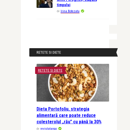
timpului
de
Irina Botezatu
RETETE SI DIETE
RETETE SI DIETE
Dieta Portofoliu, strategia
alimentară care poate reduce
colesterolul „rău” cu până la 30%
de
revistatango