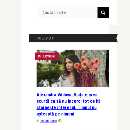
INTERVIURI
INTERVIURI
Alexandra Văduva: Viața e prea
scurtă ca să nu încerci tot ce îți
stârnește interesul. Timpul nu
așteaptă pe nimeni
de
revistatango