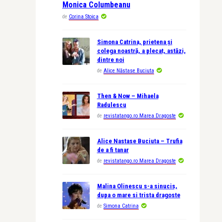
Monica Columbeanu
de
Corina Stoica
Simona Catrina, prietena și
colega noastră, a plecat, astăzi,
dintre noi
de
Alice Năstase Buciuta
Then & Now – Mihaela
Radulescu
de
revistatango.ro Marea Dragoste
Alice Nastase Buciuta – Trufia
de a fi tanar
de
revistatango.ro Marea Dragoste
Malina Olinescu s-a sinucis,
dupa o mare si trista dragoste
de
Simona Catrina