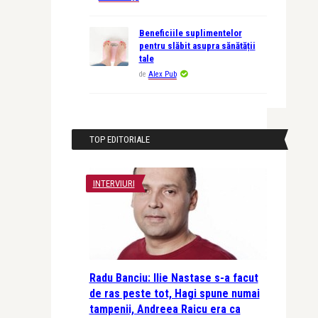
Beneficiile suplimentelor
pentru slăbit asupra sănătății
tale
de
Alex Pub
TOP EDITORIALE
INTERVIURI
Radu Banciu: Ilie Nastase s-a facut
de ras peste tot, Hagi spune numai
tampenii, Andreea Raicu era ca