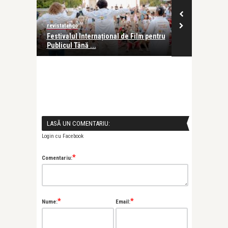
revistatango
revistatango
i: Cum să
Festivalul Internațional de Film pentru
Puterea citit
Publicul Tână ...
copiii noștri
LASĂ UN COMENTARIU:
Login cu Facebook
*
Comentariu:
*
*
Nume:
Email: