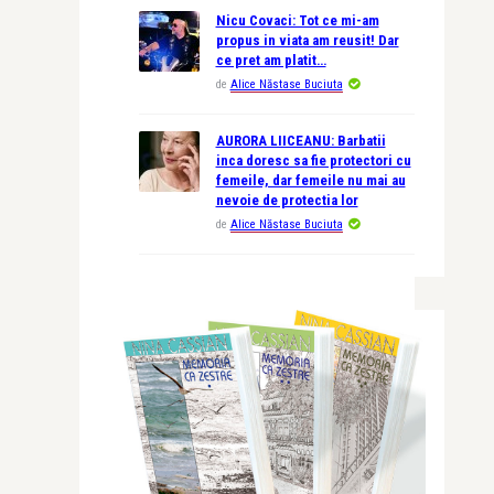
Nicu Covaci: Tot ce mi-am
propus in viata am reusit! Dar
ce pret am platit…
de
Alice Năstase Buciuta
AURORA LIICEANU: Barbatii
inca doresc sa fie protectori cu
femeile, dar femeile nu mai au
nevoie de protectia lor
de
Alice Năstase Buciuta