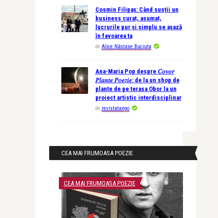
Cosmin Filipaș: Când susții un
business curat, asumat,
lucrurile pur și simplu se așază
în favoarea ta
de
Alice Năstase Buciuta
Ana-Maria Pop despre 𝐶𝑜𝑣𝑜𝑟
𝑃𝑙𝑎𝑛𝑡𝑒 𝑃𝑜𝑒𝑧𝑖𝑒: de la un shop de
plante de pe terasa Obor la un
proiect artistic interdisciplinar
de
revistatango
CEA MAI FRUMOASA POEZIE
CEA MAI FRUMOASA POEZIE