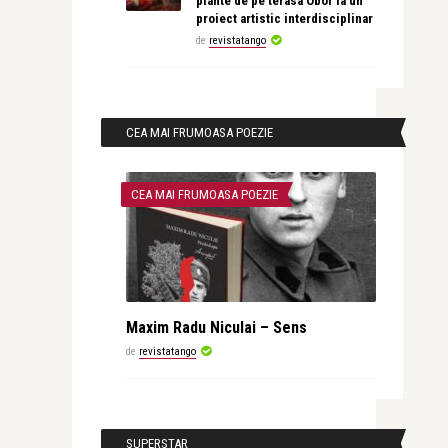
plante de pe terasa Obor la un
proiect artistic interdisciplinar
de
revistatango
CEA MAI FRUMOASA POEZIE
CEA MAI FRUMOASA POEZIE
Maxim Radu Niculai – Sens
de
revistatango
SUPERSTAR