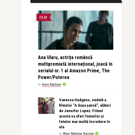
FILM
Ana Ularu, actrița româncă
multipremiată internațional, joacă în
serialul nr. 1 al Amazon Prime, The
Power/Puterea
de
Ilona Năstase
Vanessa Hudgens, vedetă a
filmului “A doua șansă”, alături
de Jennifer Lopez: Filmul
acesta va oferi femeilor și
fetelor mai multă încredere în
ele
de
Alice Năstase Buciuta