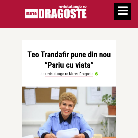
Teo Trandafir pune din nou
“Pariu cu viata”
de
revistatango.ro Marea Dragoste