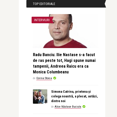
TOP EDITORIALE
INTERVIURI
Radu Banciu: Ilie Nastase s-a facut
de ras peste tot, Hagi spune numai
tampenii, Andreea Raicu era ca
Monica Columbeanu
de
Corina Stoica
Simona Catrina, prietena și
colega noastră, a plecat, astăzi,
dintre noi
de
Alice Năstase Buciuta