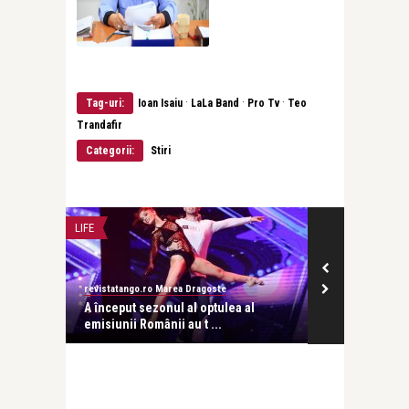
·
·
·
Tag-uri:
Ioan Isaiu
LaLa Band
Pro Tv
Teo
Trandafir
Categorii:
Stiri
LIFE
INTERVIURI
revistatango.ro Marea Dragoste
Alice Năstase B
ă în
A început sezonul al optulea al
Cătălin Măruț
emisiunii Românii au t ...
esenţa vi ...