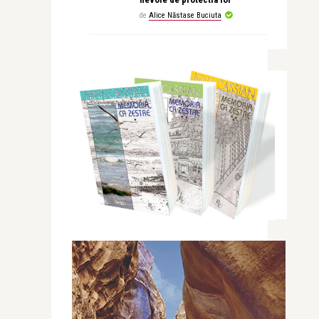
de
Alice Năstase Buciuta