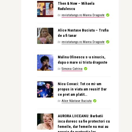
Then & Now – Mihaela
Radulescu
de
revistatango.ro Marea Dragoste
Alice Nastase Buciuta – Trufia
de a fi tanar
de
revistatango.ro Marea Dragoste
Malina Olinescu s-a sinucis,
dupa o mare si trista dragoste
de
Simona Catrina
Nicu Covaci: Tot ce mi-am
propus in viata am reusit! Dar
ce pret am platit…
de
Alice Năstase Buciuta
AURORA LIICEANU: Barbatii
inca doresc sa fie protectori cu
femeile, dar femeile nu mai au
nevoie de protectia lor