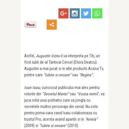
Astfel,
Augustin Viziru
il va interpreta pe Titi, un
fost iubit de-al Tanticai Cercel (Elvira Deatcu).
Augustin a mai jucat si in alte productii Acasa Tv,
printre care
“Iubire si onoare”
sau
“Regina”.
Ioan Isaiu,
cunoscut publicului mai ales pentru
rolurile din
“Secretul Mariei”
sau
“Vocea inimii
”, va
juca rolul unui psihiatru care va jongla cu
secretele multor personaje din serial. Nu este
pentru prima oara cand Isaiu colaboreaza cu
trustul Pro, acesta avand aparitii si in
“Aniela”
(2009) si
“Iubire si onoare”
(2010).