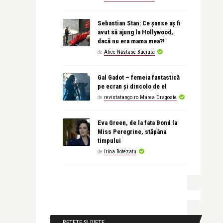
Sebastian Stan: Ce șanse aș fi
avut să ajung la Hollywood,
dacă nu era mama mea?!
de
Alice Năstase Buciuta
Gal Gadot – femeia fantastică
pe ecran și dincolo de el
de
revistatango.ro Marea Dragoste
Eva Green, de la fata Bond la
Miss Peregrine, stăpâna
timpului
de
Irina Botezatu
RETETE SI DIETE