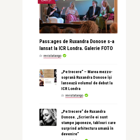
Pass:ages de Ruxandra Donose s-a
lansat la ICR Londra. Galerie FOTO
de
revistatango
„Pe:trecere” – Marea mezzo-
soprană Ruxandra Donose își
lansează volumul de debut la
ICR Londra
de
revistatango
„Pe:trecere” de Ruxandra
Donose. „Scrierile ei sunt
stampe japoneze, tablouri care
surprind arhitectura umană în
devenire”