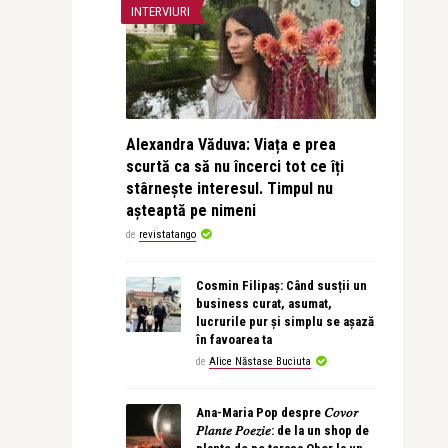
INTERVIURI
Alexandra Văduva: Viața e prea
scurtă ca să nu încerci tot ce îți
stârnește interesul. Timpul nu
așteaptă pe nimeni
de
revistatango
Cosmin Filipaș: Când susții un
business curat, asumat,
lucrurile pur și simplu se așază
în favoarea ta
de
Alice Năstase Buciuta
Ana-Maria Pop despre 𝐶𝑜𝑣𝑜𝑟
𝑃𝑙𝑎𝑛𝑡𝑒 𝑃𝑜𝑒𝑧𝑖𝑒: de la un shop de