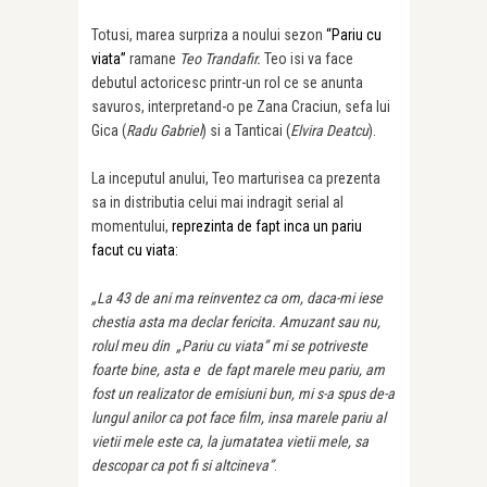
Totusi, marea surpriza a noului sezon
“Pariu cu
viata”
ramane
Teo Trandafir.
Teo isi va face
debutul actoricesc printr-un rol ce se anunta
savuros, interpretand-o pe Zana Craciun, sefa lui
Gica (
Radu Gabriel
) si a Tanticai (
Elvira Deatcu
).
La inceputul anului, Teo marturisea ca prezenta
sa in distributia celui mai indragit serial al
momentului,
reprezinta de fapt inca un pariu
facut cu viata:
„La 43 de ani ma reinventez ca om, daca-mi iese
chestia asta ma declar fericita. Amuzant sau nu,
rolul meu din „Pariu cu viata” mi se potriveste
foarte bine, asta e de fapt marele meu pariu, am
fost un realizator de emisiuni bun, mi s-a spus de-a
lungul anilor ca pot face film, insa marele pariu al
vietii mele este ca, la jumatatea vietii mele, sa
descopar ca pot fi si altcineva”
.