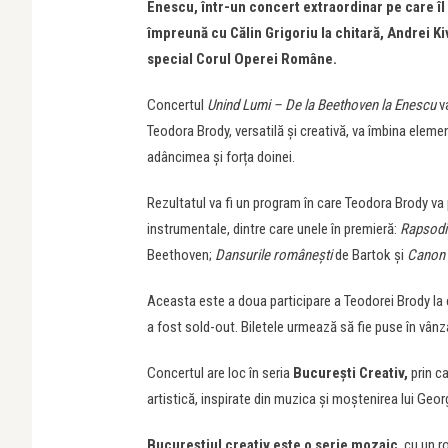
Enescu, într-un concert extraordinar pe care î
împreună cu
Călin Grigoriu la chitară, Andrei Ki
special
Corul Operei Române.
Concertul
Unind Lumi – De la Beethoven la Enescu
va
Teodora Brody, versatilă și creativă, va îmbina eleme
adâncimea și forța doinei.
Rezultatul va fi un program în care Teodora Brody va 
instrumentale, dintre care unele în premieră:
Rapsodii
Beethoven;
Dansuril
e
românești
de Bartok și
Canon
Aceasta este a doua participare a Teodorei Brody la 
a fost sold-out. Biletele urmează să fie puse în vân
Concertul are loc în seria
București Creativ,
prin c
artistică, inspirate din muzica și moștenirea lui Geo
Bucureștiul creativ este o serie mozaic
, cu un r