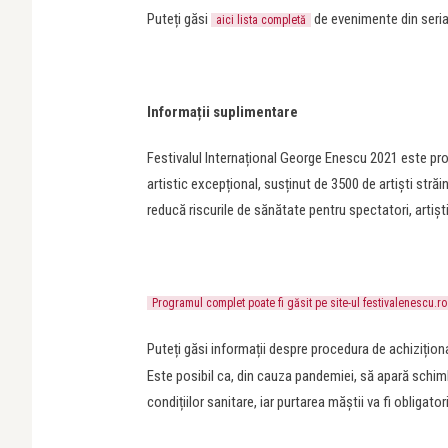
Puteți găsi
de evenimente din seri
aici lista completă
Informații suplimentare
Festivalul Internațional George Enescu 2021 este pr
artistic excepțional, susținut de 3500 de artiști stră
reducă riscurile de sănătate pentru spectatori, artiști,
Programul complet poate fi găsit pe site-ul festivalenescu.ro
Puteți găsi informații despre procedura de achizițion
Este posibil ca, din cauza pandemiei, să apară schim
condițiilor sanitare, iar purtarea măștii va fi obligator