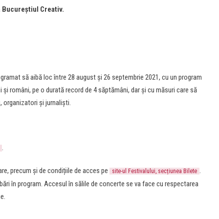
a
Bucureștiul Creativ.
ogramat să aibă loc între 28 august și 26 septembrie 2021, cu un program
ini și români, pe o durată record de 4 săptămâni, dar și cu măsuri care să
 organizatori și jurnaliști.
.
are, precum și de condițiile de acces pe
.
site-ul Festivalului, secțiunea Bilete
bări în program. Accesul în sălile de concerte se va face cu respectarea
ie.