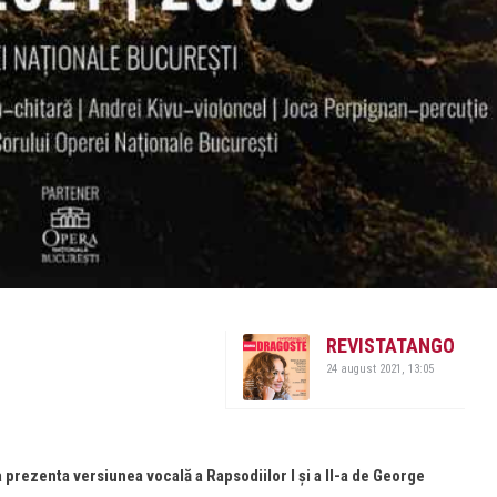
REVISTATANGO
24 august 2021, 13:05
rezenta versiunea vocală a Rapsodiilor I și a II-a de George