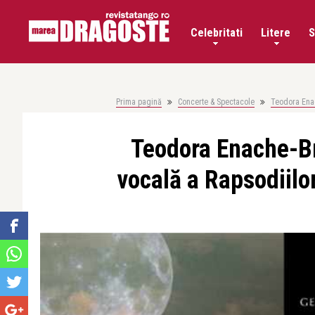
Celebritati
Litere
S
Prima pagină
Concerte & Spectacole
Teodora Enac
Teodora Enache-Br
vocală a Rapsodiilor