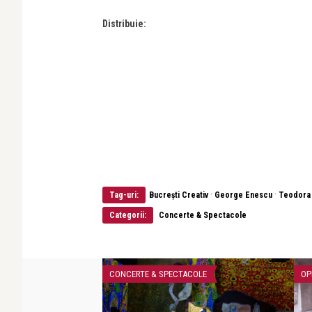
Distribuie:
·
·
Tag-uri:
Bucrești Creativ
George Enescu
Teodora
Categorii:
Concerte & Spectacole
COLE
CONCERTE & SPECTACOLE
OP