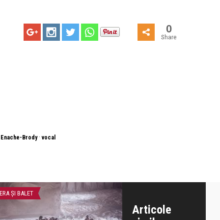
0
Share
·
 Enache-Brody
vocal
ERA ȘI BALET
CONCERTE & SPECTACOLE
Articole