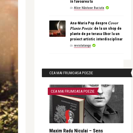
în favoarea ta
de
Alice Năstase Buciuta
Ana-Maria Pop despre 𝐶𝑜𝑣𝑜𝑟
𝑃𝑙𝑎𝑛𝑡𝑒 𝑃𝑜𝑒𝑧𝑖𝑒: de la un shop de
plante de pe terasa Obor la un
proiect artistic interdisciplinar
de
revistatango
CEA MAI FRUMOASA POEZIE
CEA MAI FRUMOASA POEZIE
Maxim Radu Niculai – Sens