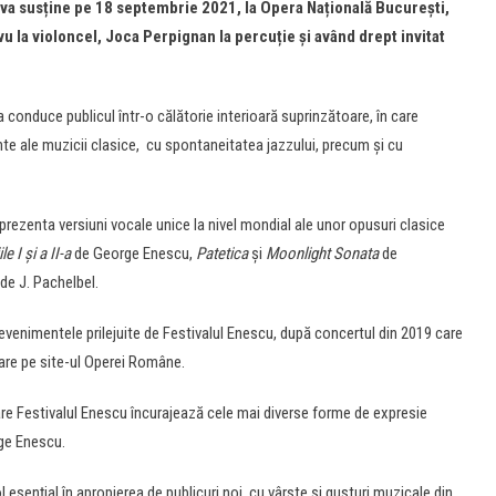
l va susține pe 18 septembrie 2021,
la Opera Națională București
,
vu la violoncel
,
Joca Perpignan la percuție
și având drept invitat
 conduce publicul într-o călătorie interioară suprinzătoare, în care
nte ale muzicii clasice, cu spontaneitatea jazzului, precum și cu
prezenta versiuni vocale unice la nivel mondial ale unor opusuri clasice
l
e
I și a II-a
de George Enescu,
Patetica
și
Moonlight
Sonata
de
de J. Pachelbel.
evenimentele prilejuite de Festivalul Enescu, după concertul din 2019 care
zare pe site-ul Operei Române.
are Festivalul Enescu încurajează cele mai diverse forme de expresie
rge Enescu.
ol esențial în apropierea de publicuri noi, cu vârste și gusturi muzicale din