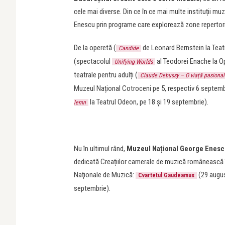
cele mai diverse. Din ce în ce mai multe instituții mu
Enescu prin programe care explorează zone repertorial
De la operetă (
de Leonard Bernstein la Teatr
Candide
(spectacolul
al Teodorei Enache la O
Unifying Worlds
teatrale pentru adulți (
Claude Debussy – O viață pasional
Muzeul Național Cotroceni pe 5, respectiv 6 septembri
la Teatrul Odeon, pe 18 și 19 septembrie).
lemn
Nu în ultimul rând,
Muzeul Național George Enesc
dedicată Creațiilor camerale de muzică românească î
Naţionale de Muzică:
(29 augu
Cvartetul Gaudeamus
septembrie).