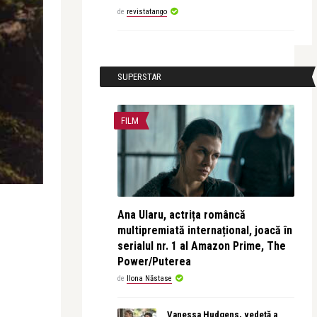
de
revistatango
SUPERSTAR
FILM
Ana Ularu, actrița româncă
multipremiată internațional, joacă în
serialul nr. 1 al Amazon Prime, The
Power/Puterea
de
Ilona Năstase
Vanessa Hudgens, vedetă a