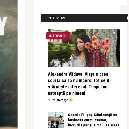
INTERVIURI
INTERVIURI
Alexandra Văduva: Viața e prea
scurtă ca să nu încerci tot ce îți
stârnește interesul. Timpul nu
așteaptă pe nimeni
de
revistatango
Cosmin Filipaș: Când susții un
business curat, asumat,
lucrurile pur și simplu se așază