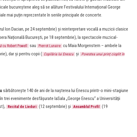
zicale bucureștene aleg să se alăture Festivalului Internațional George
e mai puțin reprezentate în seriile principale de concerte.
ul Ion Dacian, pe 24 septembrie) și reinterpretare vocală a muzicii clasice
pera Națională București, pe 18 septembrie), la spectacole muzical-
sau
cu Maia Morgenstern – ambele la
ă
cu Robert Powell
Pierrot Lunaire
e), dar și pentru copii (
și
Copilăria lui Enescu
Povestea unui prinț cioplit în
u
sărbătorește 140 de ani de la nașterea lui Enescu printr-o mini-stagiune
n trei evenimente desfășurate laSala „George Enescu“ a Universităţii
st),
(12 septembrie) și
(19
Recital de Lieduri
Ansamblul Profil