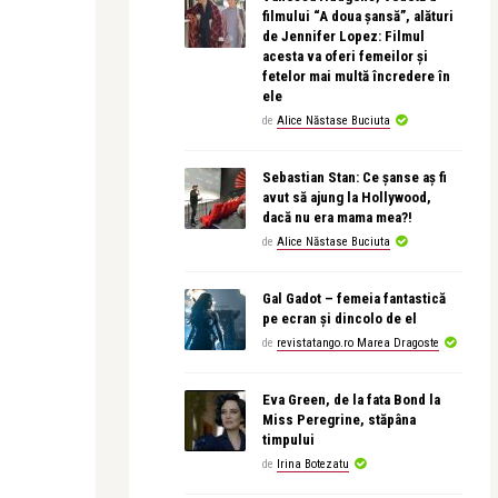
filmului “A doua șansă”, alături
de Jennifer Lopez: Filmul
acesta va oferi femeilor și
fetelor mai multă încredere în
ele
de
Alice Năstase Buciuta
Sebastian Stan: Ce șanse aș fi
avut să ajung la Hollywood,
dacă nu era mama mea?!
de
Alice Năstase Buciuta
Gal Gadot – femeia fantastică
pe ecran și dincolo de el
de
revistatango.ro Marea Dragoste
Eva Green, de la fata Bond la
Miss Peregrine, stăpâna
timpului
de
Irina Botezatu