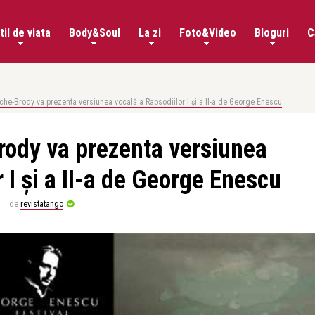
til de viata
Body&Soul
La zi
Foto&Video
Bloguri
C
he-Brody va prezenta versiunea vocală a Rapsodiilor I și a II-a de George Enescu
ody va prezenta versiunea
 I și a II-a de George Enescu
de
revistatango