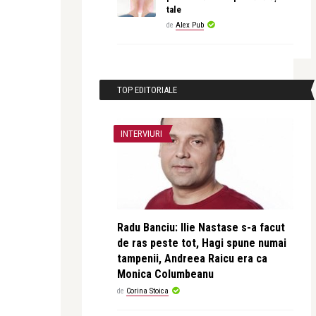
tale
de
Alex Pub
TOP EDITORIALE
INTERVIURI
Radu Banciu: Ilie Nastase s-a facut
de ras peste tot, Hagi spune numai
tampenii, Andreea Raicu era ca
Monica Columbeanu
de
Corina Stoica