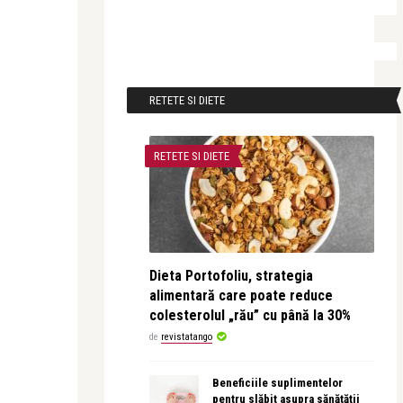
RETETE SI DIETE
RETETE SI DIETE
Dieta Portofoliu, strategia
alimentară care poate reduce
colesterolul „rău” cu până la 30%
de
revistatango
Beneficiile suplimentelor
pentru slăbit asupra sănătății