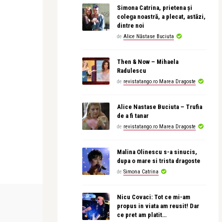
Simona Catrina, prietena și
colega noastră, a plecat, astăzi,
dintre noi
de
Alice Năstase Buciuta
Then & Now – Mihaela
Radulescu
de
revistatango.ro Marea Dragoste
Alice Nastase Buciuta – Trufia
de a fi tanar
de
revistatango.ro Marea Dragoste
Malina Olinescu s-a sinucis,
dupa o mare si trista dragoste
de
Simona Catrina
CONCERTE & SPECTACOLE
CONCERTE & SP
Nicu Covaci: Tot ce mi-am
propus in viata am reusit! Dar
ce pret am platit…