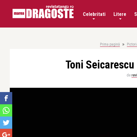
Celebritati
Litere
S
Prima pagină
Pictori
Toni Seicarescu 
de
rev