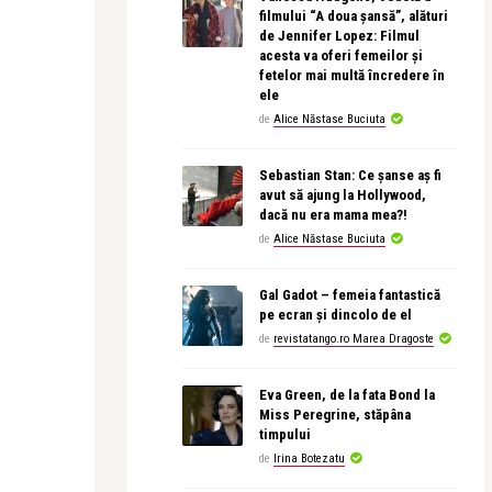
filmului “A doua șansă”, alături
de Jennifer Lopez: Filmul
acesta va oferi femeilor și
fetelor mai multă încredere în
ele
de
Alice Năstase Buciuta
Sebastian Stan: Ce șanse aș fi
avut să ajung la Hollywood,
dacă nu era mama mea?!
de
Alice Năstase Buciuta
Gal Gadot – femeia fantastică
pe ecran și dincolo de el
de
revistatango.ro Marea Dragoste
Eva Green, de la fata Bond la
Miss Peregrine, stăpâna
timpului
de
Irina Botezatu