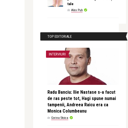
tale
de
Alex Pub
TOP EDITORIALE
INTERVIURI
Radu Banciu: Ilie Nastase s-a facut
de ras peste tot, Hagi spune numai
tampenii, Andreea Raicu era ca
Monica Columbeanu
de
Corina Stoica