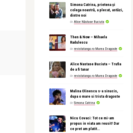
Simona Catrina, prietena și
colega noastră, a plecat, astăzi,
dintre noi
de
Alice Năstase Buciuta
Then & Now – Mihaela
CONCERTE & SPECTACOLE
CEA MAI FRUMO
Radulescu
de
revistatango.ro Marea Dragoste
revistatango
revistatango
l să știi
Analia Selis cântă tango argentinian și
Leonid Dimo
Alice Nastase Buciuta – Trufia
tango interbe ...
de a fi tanar
de
revistatango.ro Marea Dragoste
Malina Olinescu s-a sinucis,
dupa o mare si trista dragoste
de
Simona Catrina
Nicu Covaci: Tot ce mi-am
propus in viata am reusit! Dar
ce pret am platit…