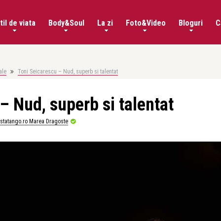
til de viata
Body&Soul
La zi
Foto&Video
Bloguri
C
ale
Toni Seicarescu – Nud, superb si talentat
– Nud, superb si talentat
istatango.ro Marea Dragoste