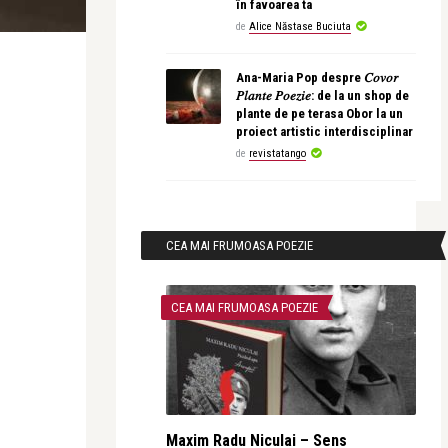
în favoarea ta
de
Alice Năstase Buciuta
Ana-Maria Pop despre 𝐶𝑜𝑣𝑜𝑟
𝑃𝑙𝑎𝑛𝑡𝑒 𝑃𝑜𝑒𝑧𝑖𝑒: de la un shop de
plante de pe terasa Obor la un
proiect artistic interdisciplinar
de
revistatango
CEA MAI FRUMOASA POEZIE
CEA MAI FRUMOASA POEZIE
Maxim Radu Niculai – Sens