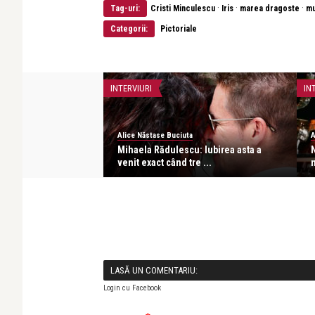
·
·
·
Tag-uri:
Cristi Minculescu
Iris
marea dragoste
mu
Categorii:
Pictoriale
INTERVIURI
IN
Alice Năstase Buciuta
A
acho: Îmi iubesc
Mihaela Rădulescu: Iubirea asta a
N
 o ...
venit exact când tre ...
n
LASĂ UN COMENTARIU:
Login cu Facebook