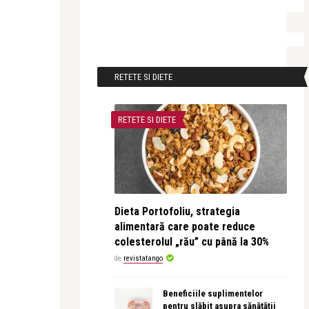
RETETE SI DIETE
RETETE SI DIETE
Dieta Portofoliu, strategia
alimentară care poate reduce
colesterolul „rău” cu până la 30%
de
revistatango
Beneficiile suplimentelor
pentru slăbit asupra sănătății