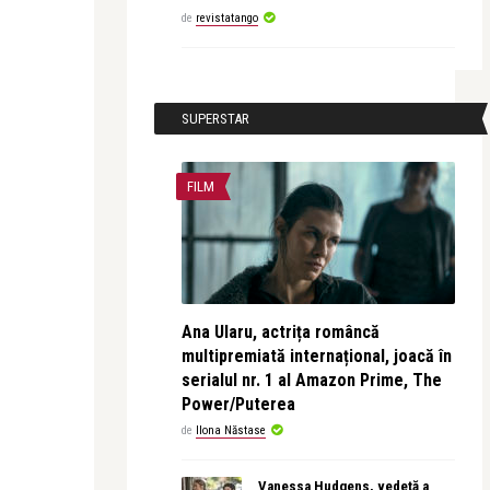
de
revistatango
SUPERSTAR
FILM
Ana Ularu, actrița româncă
multipremiată internațional, joacă în
serialul nr. 1 al Amazon Prime, The
Power/Puterea
de
Ilona Năstase
Vanessa Hudgens, vedetă a