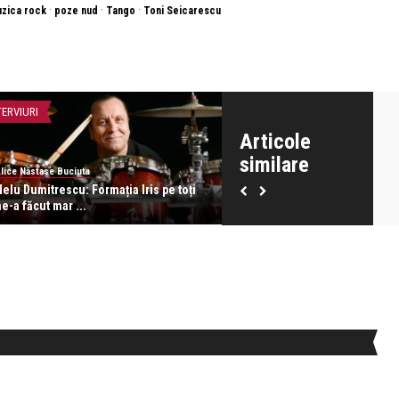
·
·
·
zica rock
poze nud
Tango
Toni Seicarescu
TERVIURI
INTERVIURI
Articole
similare
lice Năstase Buciuta
revistatango
elu Dumitrescu: Formația Iris pe toți
Dr. Alina Sturdza: Este esenția
e-a făcut mar ...
ce vrei de l ...