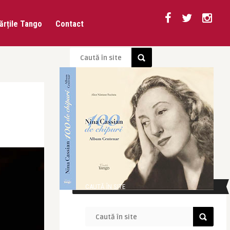
ărțile Tango
Contact
CAUTĂ ÎN SITE