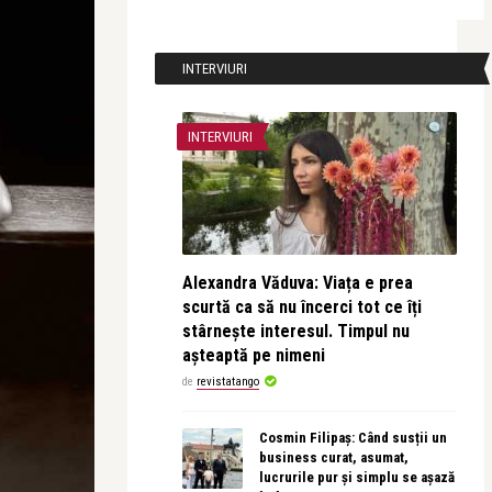
INTERVIURI
INTERVIURI
Alexandra Văduva: Viața e prea
scurtă ca să nu încerci tot ce îți
stârnește interesul. Timpul nu
așteaptă pe nimeni
de
revistatango
Cosmin Filipaș: Când susții un
business curat, asumat,
lucrurile pur și simplu se așază