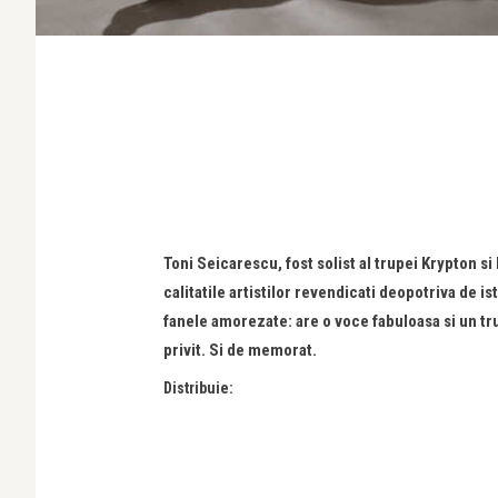
Toni Seicarescu, fost solist al trupei Krypton si D
calitatile artistilor revendicati deopotriva de is
fanele amorezate: are o voce fabuloasa si un tru
privit. Si de memorat.
Distribuie: