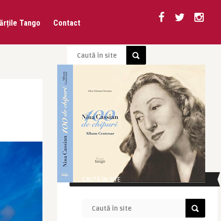
ărțile Tango
Contact
CAUTĂ ÎN SITE