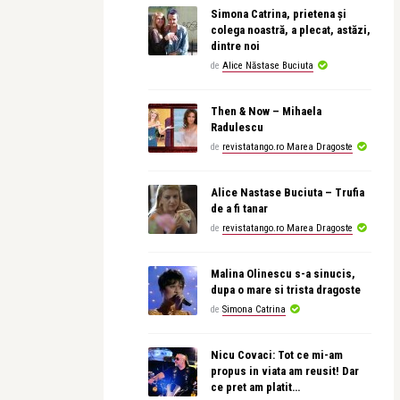
Simona Catrina, prietena și
colega noastră, a plecat, astăzi,
dintre noi
de
Alice Năstase Buciuta
Then & Now – Mihaela
Radulescu
de
revistatango.ro Marea Dragoste
Alice Nastase Buciuta – Trufia
de a fi tanar
de
revistatango.ro Marea Dragoste
Malina Olinescu s-a sinucis,
dupa o mare si trista dragoste
de
Simona Catrina
Nicu Covaci: Tot ce mi-am
propus in viata am reusit! Dar
ce pret am platit…