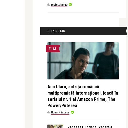
de
revistatango
SUPERSTAR
FILM
Ana Ularu, actrița româncă
multipremiată internațional, joacă în
serialul nr. 1 al Amazon Prime, The
Power/Puterea
de
Ilona Năstase
Vanessa Hudgens, vedetă a