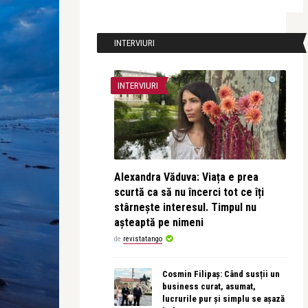
INTERVIURI
INTERVIURI
Alexandra Văduva: Viața e prea
scurtă ca să nu încerci tot ce îți
stârnește interesul. Timpul nu
așteaptă pe nimeni
de
revistatango
Cosmin Filipaș: Când susții un
business curat, asumat,
lucrurile pur și simplu se așază