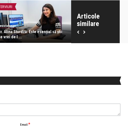
TERVIURI
ALFABETUL DUPA...
Articole
similare
evistatango
revistatango
r. Alina Sturdza: Este esențial să știi
Evgheni Vodolazkin – Adevăr
e vrei de l ...
dragoste e în afa ...
*
Email: