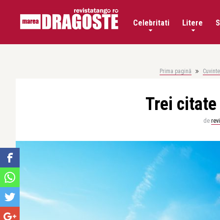
Celebritati
Litere
S
Prima pagină
Cuvinte
Trei citat
de
rev