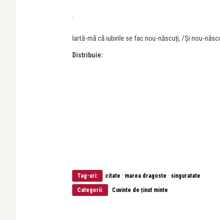
.
Iartă-mă că iubirile se fac nou-născuți, /Și nou-născuț
Distribuie:
·
·
Tag-uri:
citate
marea dragoste
singuratate
Categorii:
Cuvinte de ținut minte