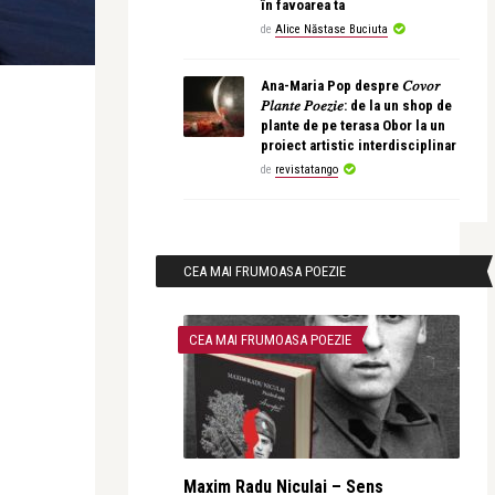
în favoarea ta
de
Alice Năstase Buciuta
Ana-Maria Pop despre 𝐶𝑜𝑣𝑜𝑟
𝑃𝑙𝑎𝑛𝑡𝑒 𝑃𝑜𝑒𝑧𝑖𝑒: de la un shop de
plante de pe terasa Obor la un
proiect artistic interdisciplinar
de
revistatango
CEA MAI FRUMOASA POEZIE
CEA MAI FRUMOASA POEZIE
Maxim Radu Niculai – Sens