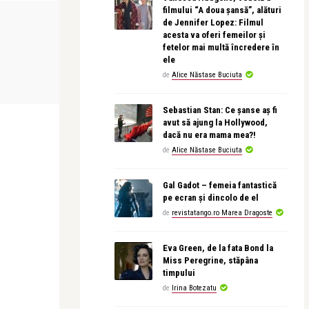
filmului “A doua șansă”, alături
ALFABETUL DUPA...
CEA MAI FRUMO
de Jennifer Lopez: Filmul
acesta va oferi femeilor și
fetelor mai multă încredere în
ele
Alice Năstase Buciuta
revistatango
de
Alice Năstase Buciuta
ata
Elif Shafak – Felul în care îl vedem pe
Leonid Dimo
Dumnezeu ...
Sebastian Stan: Ce șanse aș fi
avut să ajung la Hollywood,
dacă nu era mama mea?!
de
Alice Năstase Buciuta
Gal Gadot – femeia fantastică
pe ecran și dincolo de el
de
revistatango.ro Marea Dragoste
Eva Green, de la fata Bond la
Miss Peregrine, stăpâna
timpului
de
Irina Botezatu