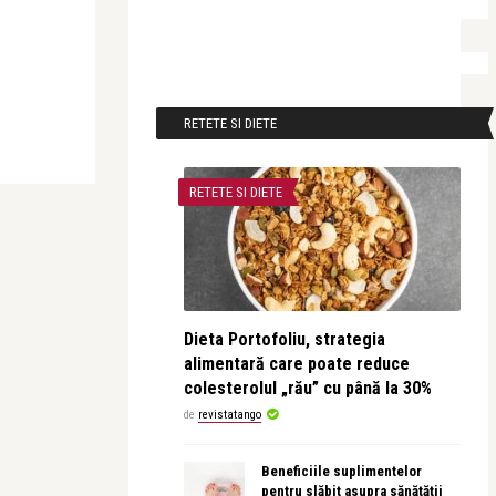
RETETE SI DIETE
RETETE SI DIETE
Dieta Portofoliu, strategia
alimentară care poate reduce
colesterolul „rău” cu până la 30%
de
revistatango
Beneficiile suplimentelor
pentru slăbit asupra sănătății