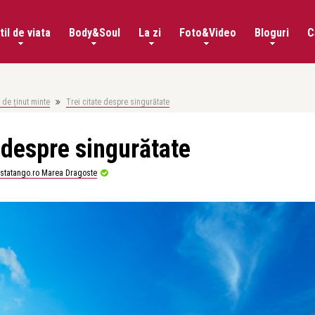
til de viata
Body&Soul
La zi
Foto&Video
Bloguri
C
 de ținut minte
Trei citate despre singurătate
e despre singurătate
istatango.ro Marea Dragoste