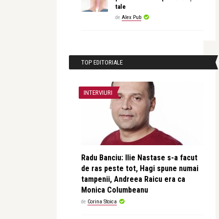
tale
de
Alex Pub
TOP EDITORIALE
INTERVIURI
Radu Banciu: Ilie Nastase s-a facut
de ras peste tot, Hagi spune numai
tampenii, Andreea Raicu era ca
Monica Columbeanu
de
Corina Stoica