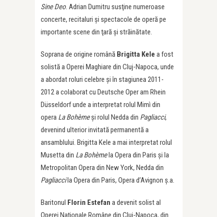
Sine Deo
. Adrian Dumitru susţine numeroase
concerte, recitaluri şi spectacole de operă pe
importante scene din ţară şi străinătate.
Soprana de origine română
Brigitta Kele
a fost
solistă a Operei Maghiare din Cluj-Napoca, unde
a abordat roluri celebre și în stagiunea 2011-
2012 a colaborat cu Deutsche Oper am Rhein
Düsseldorf unde a interpretat rolul Mimì din
opera
La Bohème
şi rolul Nedda din
Pagliacci
,
devenind ulterior invitată permanentă a
ansamblului. Brigitta Kele a mai interpretat rolul
Musetta din
La Bohème
la Opera din Paris şi la
Metropolitan Opera din New York, Nedda din
Pagliacci
la Opera din Paris, Opera d’Avignon ș.a.
Baritonul
Florin Estefan
a devenit solist al
Operei Naționale Române din Cluj-Napoca, din