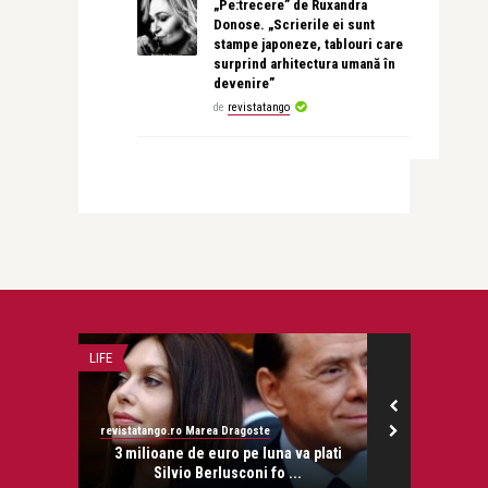
„Pe:trecere” de Ruxandra
Donose. „Scrierile ei sunt
stampe japoneze, tablouri care
surprind arhitectura umană în
devenire”
de
revistatango
LIFE
INTERVIURI
revistatango.ro Marea Dragoste
Alice Năstase B
onose.
3 milioane de euro pe luna va plati
MELANIA MED
Silvio Berlusconi fo ...
iubi