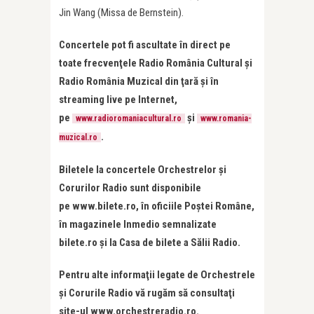
Jin Wang (Missa de Bernstein).
Concertele pot fi ascultate în direct pe
toate frecvenţele Radio România Cultural şi
Radio România Muzical din ţară şi în
streaming live pe Internet,
pe
și
www.radioromaniacultural.ro
www.romania-
.
muzical.ro
Biletele la concertele Orchestrelor şi
Corurilor Radio sunt disponibile
pe
www.bilete.ro
, în oficiile Poştei Române,
în magazinele Inmedio semnalizate
bilete.ro şi la Casa de bilete a Sălii Radio.
Pentru alte informaţii legate de Orchestrele
şi Corurile Radio vă rugăm să consultaţi
site-ul
www.
orchestreradio.ro
.