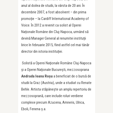
anul al doilea de studii, la vârsta de 20 ani. În
decembrie 2007, a fost absolvent – din prima
promoție – la Cardiff International Academy of
Voice. În 2012 a revenit ca solist al Operei
Naționale Române din Cluj-Napoca, urmând să
devină Manager General al renumitei instituții
lirice în februarie 2015, fiind astfel cel mai tânăr
director din istoria instituției.
Solistă a Operei Naţionale Române Cluj-Napoca
şi a Operei Naţionale Bucureşti, mezzosoprana
Andrada Ioana Ro
şu
a beneficiat de o bursǎ de
studii la Graz (Austria), unde a studiat cu Renate
Behle. Artista stăpânește un amplu repertoriu de
mezzosoprană, care include roluri verdiene
complexe precum Azucena, Amneris, Ulrica,
Eboli, Fenena ș.a.