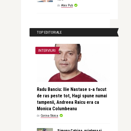
de
Alex Pub
TOP EDITORIALE
INTERVIURI
Radu Banciu: Ilie Nastase s-a facut
de ras peste tot, Hagi spune numai
tampenii, Andreea Raicu era ca
Monica Columbeanu
de
Corina Stoica
Simona Catrina, prietena și