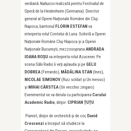
verdiană
Nabucco
realizată pentru Festivalul de
Operă de la Heidenheim (Germania). Director
general al Operei Naționale Române din Cluj-
Napoca, baritonul
FLORIN ESTEFAN
va
interpreta rolul Contelui di Luna. Solistă a Operei
Naţionale Române Cluj-Napoca şi a Operei
Naţionale Bucureşti, mezzosoprana
ANDRADA
IOANA RO
ŞU
va interpreta rolul Azucenei. Pe
scena Sălii Radio îi veți aplauda și pe
GELU
DOBREA
(Ferrando),
MĂDĂLINA STAN
(Ines),
NICOLAE SIMONOV
(Ruiz soldat și Un messo)
și
MIHAI CÂRSTEA
(Un vecchio zingaro).
Evenimentul se va derula cu participarea
Corului
Academic Radio
, dirijor:
CIPRIAN ȚUȚU
.
Pianist, dirijor de orchestră şi de cor,
David
Crescenzi
a început să studieze la