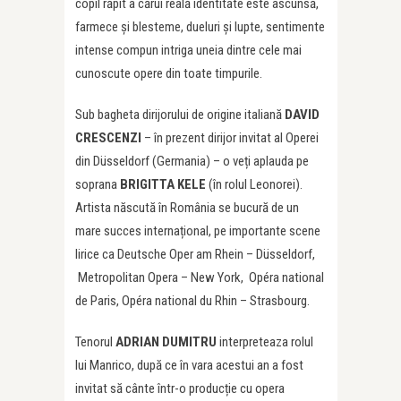
copil răpit a cărui reală identitate este ascunsă,
farmece și blesteme, dueluri și lupte, sentimente
intense compun intriga uneia dintre cele mai
cunoscute opere din toate timpurile.
Sub bagheta dirijorului de origine italiană
DAVID
CRESCENZI
– în prezent dirijor invitat al Operei
din Düsseldorf (Germania) – o veți aplauda pe
soprana
BRIGITTA KELE
(în rolul Leonorei).
Artista născută în România se bucură de un
mare succes internațional, pe importante scene
lirice ca Deutsche Oper am Rhein – Düsseldorf,
Metropolitan Opera – New York, Opéra national
de Paris, Opéra national du Rhin – Strasbourg.
Tenorul
ADRIAN DUMITRU
interpreteaza rolul
lui Manrico, după ce în vara acestui an a fost
invitat să cânte într-o producție cu opera