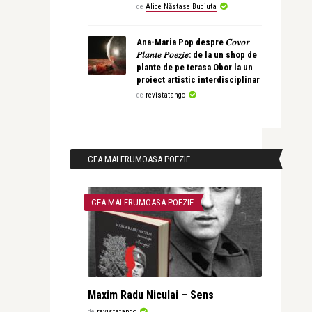
de
Alice Năstase Buciuta
Ana-Maria Pop despre 𝐶𝑜𝑣𝑜𝑟
𝑃𝑙𝑎𝑛𝑡𝑒 𝑃𝑜𝑒𝑧𝑖𝑒: de la un shop de
plante de pe terasa Obor la un
proiect artistic interdisciplinar
de
revistatango
CEA MAI FRUMOASA POEZIE
CEA MAI FRUMOASA POEZIE
Maxim Radu Niculai – Sens
de
revistatango