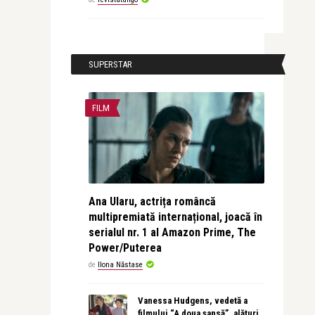
SUPERSTAR
FILM
Ana Ularu, actrița româncă
multipremiată internațional, joacă în
serialul nr. 1 al Amazon Prime, The
Power/Puterea
de
Ilona Năstase
Vanessa Hudgens, vedetă a
filmului “A doua șansă”, alături