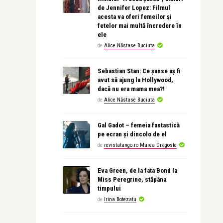
de Jennifer Lopez: Filmul
acesta va oferi femeilor și
fetelor mai multă încredere în
ele
de
Alice Năstase Buciuta
Sebastian Stan: Ce șanse aș fi
avut să ajung la Hollywood,
dacă nu era mama mea?!
de
Alice Năstase Buciuta
Gal Gadot – femeia fantastică
pe ecran și dincolo de el
de
revistatango.ro Marea Dragoste
Eva Green, de la fata Bond la
Miss Peregrine, stăpâna
timpului
de
Irina Botezatu