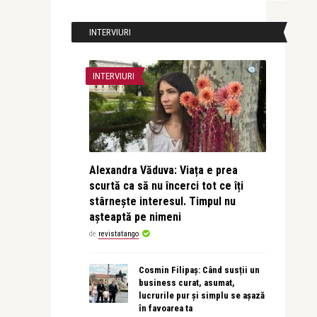
INTERVIURI
INTERVIURI
Alexandra Văduva: Viața e prea
scurtă ca să nu încerci tot ce îți
stârnește interesul. Timpul nu
așteaptă pe nimeni
de
revistatango
Cosmin Filipaș: Când susții un
business curat, asumat,
lucrurile pur și simplu se așază
în favoarea ta