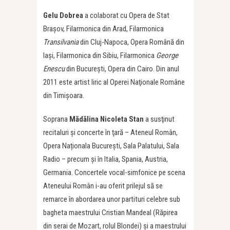
Gelu Dobrea
a colaborat cu Opera de Stat
Braşov, Filarmonica din Arad, Filarmonica
Transilvania
din Cluj-Napoca, Opera Română din
Iaşi, Filarmonica din Sibiu, Filarmonica
George
Enescu
din Bucureşti, Opera din Cairo. Din anul
2011 este artist liric al Operei Naţionale Române
din Timişoara.
Soprana
Mădălina Nicoleta Stan
a susţinut
recitaluri şi concerte în ţară – Ateneul Român,
Opera Naționala București, Sala Palatului, Sala
Radio – precum şi în Italia, Spania, Austria,
Germania. Concertele vocal-simfonice pe scena
Ateneului Român i-au oferit prilejul să se
remarce în abordarea unor partituri celebre sub
bagheta maestrului Cristian Mandeal (Răpirea
din serai de Mozart, rolul Blondei) şi a maestrului