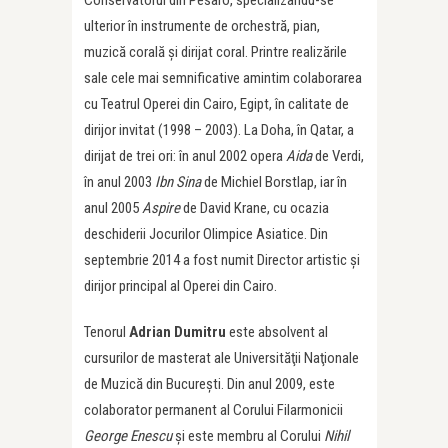
Conservatorul din Pesaro, specializându-se
ulterior în instrumente de orchestră, pian,
muzică corală şi dirijat coral. Printre realizările
sale cele mai semnificative amintim colaborarea
cu Teatrul Operei din Cairo, Egipt, în calitate de
dirijor invitat (1998 – 2003). La Doha, în Qatar, a
dirijat de trei ori: în anul 2002 opera
Aida
de Verdi,
în anul 2003
Ibn Sina
de Michiel Borstlap, iar în
anul 2005
Aspire
de David Krane, cu ocazia
deschiderii Jocurilor Olimpice Asiatice. Din
septembrie 2014 a fost numit Director artistic şi
dirijor principal al Operei din Cairo.
Tenorul
Adrian Dumitru
este absolvent al
cursurilor de masterat ale Universităţii Naţionale
de Muzică din Bucureşti. Din anul 2009, este
colaborator permanent al Corului Filarmonicii
George Enescu
şi este membru al Corului
Nihil