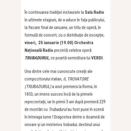
În continuarea tradiţiei instaurate la
Sala Radio
în ultimele stagiuni, de a aduce în fața publicului,
la fiecare final de ianuarie, un titlu de operă, în
formulă de concert, cu o distribuție de excepție,
vineri, 25 ianuarie (19.00)
Orchestra
Națională Radio
prezintă celebra operă
TRUBADURUL
,
ce poartă semnătura lui
VERDI
.
Una dintre cele mai cunoscute creații ale
compozitorului italian,
IL TROVATORE
(TRUBADURUL)
a avut premiera la Roma, în
1853, un imens succes încă de la primele
reprezentații, iar în primii 3 ani după premieră 229
de montări cu
Trubadurul
au fost puse în scenă
în întreaga lume ! Dragostea dintre o doamnă de
onoare și un misterios trubadur, destinul unui