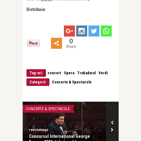
Distribuie:
0
Share
·
·
·
Tag-uri:
concert
Opera
Trubadurul
Verdi
Categorii:
Concerte & Spectacole
CONCERTE & SPECTACOLE
OPERA ȘI BALET
revistatango
Alice Năstase B
ă seară
Concursul Internațional George
Îndrăgostiții din