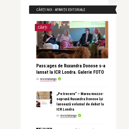
CĂRȚI NOI - APARIȚII EDITORIALE
CĂRȚI
Pass:ages de Ruxandra Donose s-a
lansat la ICR Londra. Galerie FOTO
de
revistatango
„Pe:trecere” – Marea mezzo-
soprană Ruxandra Donose își
lansează volumul de debut la
ICR Londra
de
revistatango