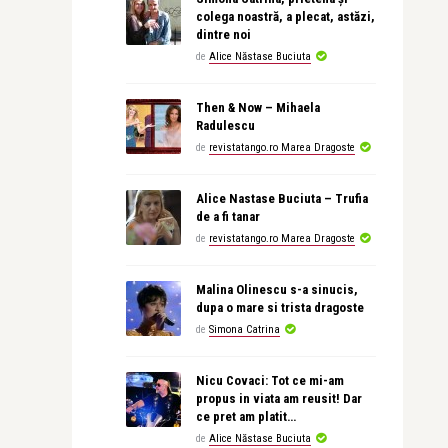
colega noastră, a plecat, astăzi,
dintre noi
de
Alice Năstase Buciuta
Then & Now – Mihaela
Radulescu
de
revistatango.ro Marea Dragoste
Alice Nastase Buciuta – Trufia
de a fi tanar
de
revistatango.ro Marea Dragoste
Malina Olinescu s-a sinucis,
dupa o mare si trista dragoste
de
Simona Catrina
Nicu Covaci: Tot ce mi-am
propus in viata am reusit! Dar
ce pret am platit…
de
Alice Năstase Buciuta