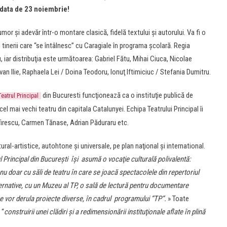
 data de 23 noiembrie!
mor şi adevăr într-o montare clasică, fidelă textului şi autorului. Va fi o
u tinerii care “se întâlnesc” cu Caragiale în programa școlară. Regia
ar distribuţia este următoarea: Gabriel Fătu, Mihai Ciuca, Nicolae
n Ilie, Raphaela Lei / Doina Teodoru, Ionuţ Iftimiciuc / Stefania Dumitru.
din Bucuresti funcţionează ca o instituţie publică de
Teatrul Principal
 cel mai vechi teatru din capitala Catalunyei. Echipa Teatrului Principal îi
Zamfirescu, Carmen Tănase, Adrian Păduraru etc.
ural-artistice, autohtone şi universale, pe plan naţional şi international.
l Principal din Bucureşti îşi asumă o vocaţie culturală polivalentă:
 nu doar cu săli de teatru în care se joacă spectacolele din repertoriul
alternative, cu un Muzeu al TP, o sală de lectură pentru documentare
 se vor derula proiecte diverse, în cadrul programului “TP“.
» Toate
 “
construirii unei clădiri și a redimensionării instituţionale aflate în plină