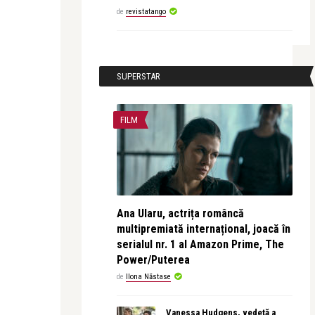
de
revistatango
SUPERSTAR
FILM
Ana Ularu, actrița româncă
multipremiată internațional, joacă în
serialul nr. 1 al Amazon Prime, The
Power/Puterea
de
Ilona Năstase
Vanessa Hudgens, vedetă a