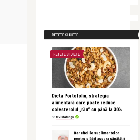
TEATRU
TEATRU
revistatango
Alice Năstase Bu
ECE –
Actorul Horațiu Mălăele, celebrat într-
Teatrul român
RETETE SI DIETE
un maraton te ...
„Emigranții” –
RETETE SI DIETE
Dieta Portofoliu, strategia
alimentară care poate reduce
colesterolul „rău” cu până la 30%
de
revistatango
Beneficiile suplimentelor
pentru slăbit asupra sănătății