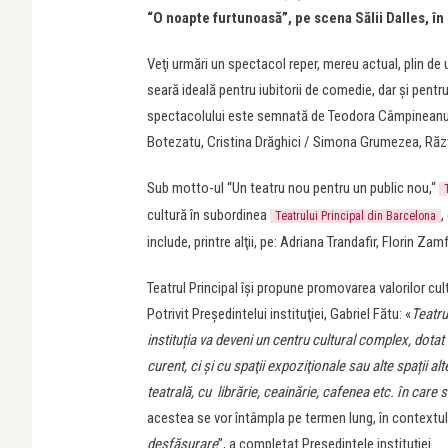
“O noapte furtunoasă”, pe scena Sălii Dalles, în
Veţi urmări un spectacol reper, mereu actual, plin de u
seară ideală pentru iubitorii de comedie, dar şi pentr
spectacolului este semnată de Teodora Câmpineanu, i
Botezatu, Cristina Drăghici / Simona Grumezea, Răzva
Sub motto-ul “Un teatru nou pentru un public nou,“
cultură în subordinea
,
Teatrului Principal din Barcelona
include, printre alţii, pe: Adriana Trandafir, Florin 
Teatrul Principal îşi propune promovarea valorilor cult
Potrivit Preşedintelui instituţiei, Gabriel Fătu: «
Teatru
instituția va deveni un centru cultural complex, dotat
curent, ci şi cu spaţii expoziţionale sau alte spații 
teatrală, cu librărie, ceainărie, cafenea etc. în care
acestea se vor întâmpla pe termen lung, în contextul
desfăşurare
”, a completat Preşedintele instituţiei.