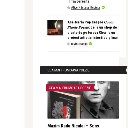
în favoarea ta
de
Alice Năstase Buciuta
Ana-Maria Pop despre 𝐶𝑜𝑣𝑜𝑟
𝑃𝑙𝑎𝑛𝑡𝑒 𝑃𝑜𝑒𝑧𝑖𝑒: de la un shop de
plante de pe terasa Obor la un
proiect artistic interdisciplinar
de
revistatango
CEA MAI FRUMOASA POEZIE
CEA MAI FRUMOASA POEZIE
Maxim Radu Niculai – Sens