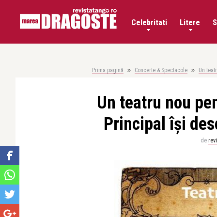
Celebritati
Litere
S
Prima pagină
Concerte & Spectacole
Un teat
Un teatru nou pen
Principal își des
de
rev