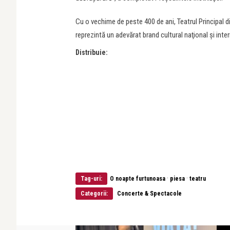
Cu o vechime de peste 400 de ani, Teatrul Principal d
reprezintă un adevărat brand cultural naţional şi inter
Distribuie:
·
·
Tag-uri:
O noapte furtunoasa
piesa
teatru
Categorii:
Concerte & Spectacole