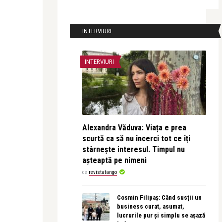
INTERVIURI
INTERVIURI
Alexandra Văduva: Viața e prea
scurtă ca să nu încerci tot ce îți
stârnește interesul. Timpul nu
așteaptă pe nimeni
de
revistatango
Cosmin Filipaș: Când susții un
business curat, asumat,
lucrurile pur și simplu se așază