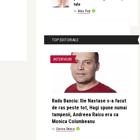
tale
de
Alex Pub
TOP EDITORIALE
INTERVIURI
Radu Banciu: Ilie Nastase s-a facut
de ras peste tot, Hagi spune numai
tampenii, Andreea Raicu era ca
Monica Columbeanu
de
Corina Stoica