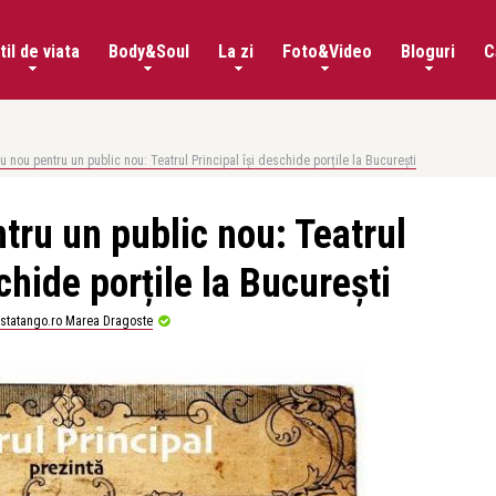
til de viata
Body&Soul
La zi
Foto&Video
Bloguri
C
ru nou pentru un public nou: Teatrul Principal își deschide porțile la București
tru un public nou: Teatrul
chide porțile la București
istatango.ro Marea Dragoste