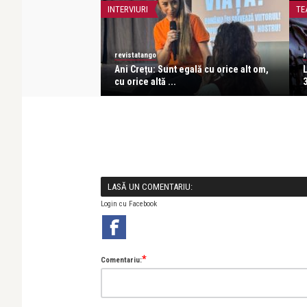
TEATRU
LIFE
revistatango
re
lă cu orice alt om,
LAUREAȚII GALEI PREMIILOR UNITER, a
Ga
34-a ediție, care ...
sp
LASĂ UN COMENTARIU:
Login cu Facebook
*
Comentariu: