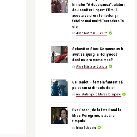
filmului “A doua șansă”, alături
de Jennifer Lopez: Filmul
acesta va oferi femeilor și
fetelor mai multă încredere în
ele
de
Alice Năstase Buciuta
Sebastian Stan: Ce șanse aș fi
avut să ajung la Hollywood,
dacă nu era mama mea?!
de
Alice Năstase Buciuta
Gal Gadot – femeia fantastică
pe ecran și dincolo de el
de
revistatango.ro Marea Dragoste
Eva Green, de la fata Bond la
Miss Peregrine, stăpâna
timpului
de
Irina Botezatu