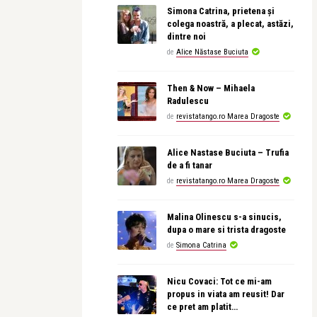
Simona Catrina, prietena și
colega noastră, a plecat, astăzi,
dintre noi
de
Alice Năstase Buciuta
Then & Now – Mihaela
Radulescu
de
revistatango.ro Marea Dragoste
Alice Nastase Buciuta – Trufia
de a fi tanar
de
revistatango.ro Marea Dragoste
Malina Olinescu s-a sinucis,
dupa o mare si trista dragoste
de
Simona Catrina
Nicu Covaci: Tot ce mi-am
propus in viata am reusit! Dar
ce pret am platit…